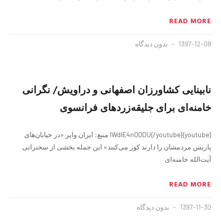
READ MORE
1397-12-08
بدون دیدگاه
نابینایی کشاورزان اصفهانی و‌ دراویش/ نگرانی
خامنه‌ای برای جلیقه‌زردهای فرانسوی
{youtube}lWdlE4nQQDU{/youtube} منبع: ایران وایر «در خیابان‌های
پاریس مردمشان را دارند کور می‌کنند» این جمله بخشی از سخنرانی
آیت‌الله خامنه‌ای
READ MORE
1397-11-30
بدون دیدگاه