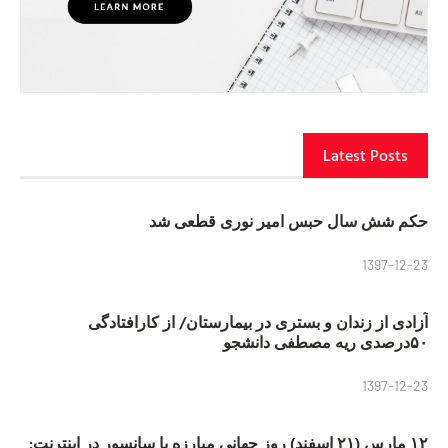
Latest Posts
حکم شش سال حبس امیر نوری قطعی شد
1397-12-23
آزادی از زندان و بستری در بیمارستان/ از کارافتادگی
۵۰درصدی ریه مصطفی دانشجو
1397-12-23
۱۲ مارس (۲۱ اسفند) روز جهانی مبارزه با سانسور در اینترنت: