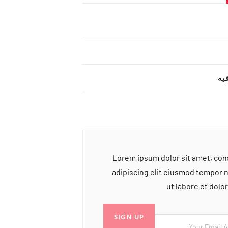
یه
Lorem ipsum dolor sit amet, co
adipiscing elit eiusmod tempor 
ut labore et dol
SIGN UP