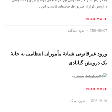
دراویش کوار از طریق ظرفیت‌های قانونی، این بار
READ MORE
1396-08-07
بدون دیدگاه
ورود غيرقانونى شبانهٔ مأموران انتظامى به خانهٔ
يک درويش گنابادى
READ MORE
1395-08-16
بدون دیدگاه