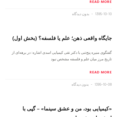
READ MORE
1395-10-10
بدون دیدگاه
جایگاه واقعی ذهن؛ علم یا فلسفه؟ (بخش اول)
گفتگوی منیره پنج‌تنی با دکتر تقی کیمیایی اسدی اشاره: در برهه‌ای از
تاریخ مرز میان علم و فلسفه مشخص نبود
READ MORE
1395-10-08
بدون دیدگاه
«کیمیایی بود، من و عشق سینما» – گپی با