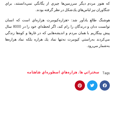
كه هنوز مردم ديگر سرزمين‌‌ها چيزي از يگانگي نمي‌دانستند، براي
جنگاوران نيز لباس‌هاي يك‌شكل در نظر گرفته بودند.
هوشنگ طالع يادآور شد: <هزاره‌كيومرث هزاره‌اي است كه انسان
توانست ددان و درندگان را رام كند، اگر لحظه‌اي خود را در 8000 سال
پيش بينگاريم با همان مردم و انديشه‌هايي كه در غارها و كوه‌ها زندگي
مي‌كردند به‌راستي كيومرث نه‌تنها نماد يك هزاره بلكه نماد هزاره‌ها
به‌شمار مي‌رود.
سخنراني ها
,
هزاره‌هاي اسطوره‌اي شاهنامه
Tags