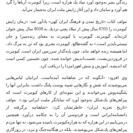
زندگي بشر به‌وجود آورد نماد يك هزاره است، زيرا كيومرث آرياها را گرد
هم آورد و سامان داد و اين آغاز زايش ملت ايران به‌شمار مي‌آيد.
مولف كتاب <تاريخ تمدن و فرهنگ ايران كهن> يادآور شد: <زمان زايش
كيومرث را 6700 سال پيش از ميلا‌د يعني نزديك به 8008 سال پيش عنوان
كرده‌اند. گيومرته، گيومرت يا كيومرث به معناي زنده‌ميرا و جان
نيستي‌ناپذير است.> به گفته‌طالع، كيومرث بشري بود كه تن به مرگ داد،
اما هميشه زنده خواهد ماند، چون پايه‌گذار سرزمين ايران است. كيومرث
در فروردين‌يشت، نخست‌انديش خوانده شده، چون نخستين كسي است
كه انديشه، آموزش و منش اهورامزدا را دريافت كرد. ‌
وي افزود: <آنگونه كه در شاهنامه آمده‌است، ايرانيان لباس‌هايي
مي‌پوشيدند كه نقش ‌و ‌نگارهايي شبيه پوست پلنگ داشت، بنابراين آنها را
پلنگينه‌پوش مي‌خواندند و اين نمونه‌اي از كارهاي كيومرث است كه
پيراهن‌هاي يك‌شكل به‌وجود آورد كه نمايانگر مليت ايراني بود.> ‌ مولف
<تاريخ تجزيه ايران> خاطرنشان كرد: <شاهنامه برگرفته از
دانشنامه‌ايراني است و فردوسي آن را به ‌چكامه درآورد. همچنين
درمي‌يابيم در اين هزاره كه به هزاره‌كيومرث ناميده مي‌شود، نه تنها مردم
پيراهن‌هاي يك‌شكل مي‌پوشيدند، بلكه در هنگامه‌جنگ و نبرد، در روزگاري