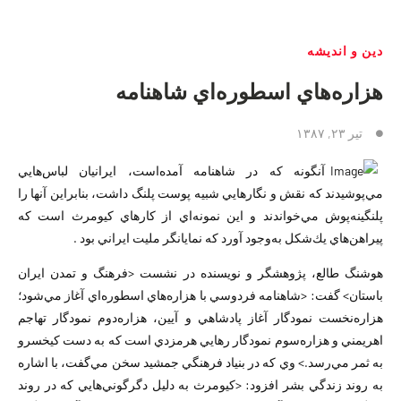
دین و اندیشه
هزاره‌هاي اسطوره‌اي شاهنامه
تیر ۲۳, ۱۳۸۷
آنگونه كه در شاهنامه آمده‌است، ايرانيان لباس‌هايي
مي‌پوشيدند كه نقش ‌و ‌نگارهايي شبيه پوست پلنگ داشت، بنابراين آنها را
پلنگينه‌پوش مي‌خواندند و اين نمونه‌اي از كارهاي كيومرث است كه
پيراهن‌هاي يك‌شكل به‌وجود آورد كه نمايانگر مليت ايراني بود .
هوشنگ طالع، پژوهشگر و نويسنده در نشست <فرهنگ و تمدن ايران
باستان> گفت: <شاهنامه فردوسي با هزاره‌هاي اسطوره‌اي آغاز مي‌شود؛
هزاره‌نخست نمودگار آغاز پادشاهي و آيين، هزاره‌دوم نمودگار تهاجم
اهريمني و هزاره‌سوم نمودگار رهايي هرمزدي است كه به دست كيخسرو
به ثمر مي‌رسد.> وي كه در بنياد فرهنگي جمشيد سخن مي‌گفت، با اشاره
به روند زندگي بشر افزود: <كيومرث به دليل دگرگوني‌هايي كه در روند