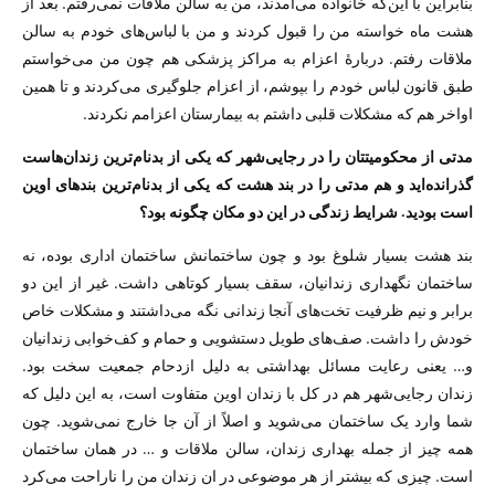
بنابراین با این‌که خانواده می‌آمدند، من به سالن ملاقات نمی‌رفتم. بعد از
هشت ماه خواسته من را قبول کردند و من با لباس‌های خودم به سالن
ملاقات رفتم. دربارهٔ اعزام به مراکز پزشکی هم چون من می‌خواستم
طبق قانون لباس خودم را بپوشم، از اعزام جلوگیری می‌کردند و تا همین
اواخر هم که مشکلات قلبی داشتم به بیمارستان اعزامم نکردند.
مدتی از محکومیتتان را در رجایی‌شهر که یکی از بدنام‌ترین زندان‌هاست
گذرانده‌اید و هم مدتی را در بند هشت که یکی از بدنام‌ترین بندهای اوین
است بودید. شرایط زندگی در این دو مکان چگونه بود؟
بند هشت بسیار شلوغ بود و چون ساختمانش ساختمان اداری بوده، نه
ساختمان نگهداری زندانیان، سقف بسیار کوتاهی داشت. غیر از این دو
برابر و نیم ظرفیت تخت‌های آنجا زندانی نگه‌ می‌داشتند و مشکلات خاص
خودش را داشت. صف‌های طویل دستشویی و حمام و کف‌خوابی زندانیان
و… یعنی رعایت مسائل بهداشتی به دلیل ازدحام جمعیت سخت بود.
زندان رجایی‌شهر هم در کل با زندان اوین متفاوت است، به این دلیل که
شما وارد یک ساختمان می‌شوید و اصلاً از آن جا خارج نمی‌شوید. چون
همه چیز از جمله بهداری زندان، سالن ملاقات و … در همان ساختمان
است. چیزی که بیشتر از هر موضوعی در ان زندان من را ناراحت می‌کرد