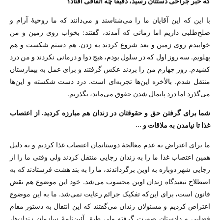
که خبر جراحی دستتان رسید، دقیقاً چه اتفاقی افتاد؟
با این که این آقایان ما را می‌شناسند و می‌دانند که ما روحیهٔ آرام و
صلح‌طلبی داریم اما زمانی که آمدند، گفتند: بخواب روی زمین و من
خوابیدم روی زمین و بعد شروع کردند به زدن. هم دستم شکست و هم
پهلویم. سه روز اول که در سلول بودم، هیچ دوا و درمانی نکردند و من درد
کشیدم. روز چهارم من را بردند عکس گرفتند و برای عمل به بیمارستان
منتقل شدم. بالأخره این‌ها تجربه‌ای است. درد دست شکسته و این‌ها
می‌گذرد اما درد پایمال شدن حقوق می‌ماند، بگذریم.
شما برای گرفتن حق و حقوقتان در زندان هم مبارزه کردید. از اعتصاب
غذا تا نیامدن به ملاقات و …
ما برای اعتراض به عدم معالجهٔ دوستانمان اعتصاب غذا کردیم و به دلیل
همین اعتصاب غذا ما را به زندان رجایی منتقل کردند ولی وقتی ما را از
رجایی شهر دوباره به اوین برگرداندند، ما را به بند هشت فرستادند که به
اصطلاح تبعیدگاه زندان اوین محسوب می‌شد. خود این موضوع هم نقض
قانون است، برای این‌که تفکیک جرائم رعایت نمی‌شد. ما به این موضوع
اعتراض کردیم و مسئولان زندان می‌گفتند که این انتقال به دستور مقام
قضایی و دادستان صورت گرفته ولی طبق آئین‌نامهٔ سازمان زندان‌ها،