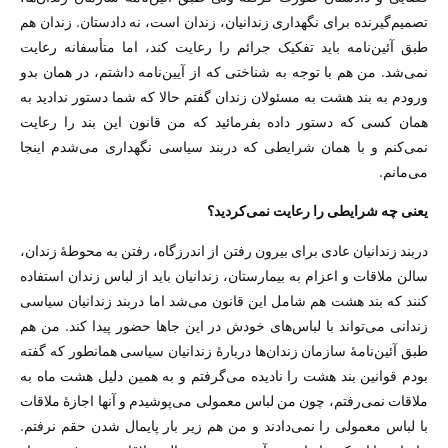
تصمیم‌گیرنده برای نگهداری زندانیان، زندان است، نه دادستان. زندان هم
طبق آئین‌نامه باید تفکیک جرائم را رعایت کند، اما متأسفانه رعایت
نمی‌شد. من هم با توجه به شناختی که از آیین‌نامه داشتم، در همان بدو
ورودم به بند هشت به مسئولان زندان گفتم حالا که شما دستور ندادید به
همان کسی که دستور داده بفرمائید که من قانون این بند را رعایت
نمی‌کنم و با همان شرایطی که دربند سیاسی نگهداری می‌شدم اینجا
می‌مانم.
یعنی چه شرایطی را رعایت نمی‌کردید؟
دربند زندانیان عادی برای بیرون رفتن از اندرزگاه، رفتن به محوطهٔ زندان،
سالن ملاقات و اعزام به بیمارستان، زندانیان باید از لباس زندان استفاده
کنند که بند هشت هم شامل این قانون می‌شد اما دربند زندانیان سیاسی
زندانی می‌تواند با لباس‌های خودش در این جاها حضور پیدا کند. من هم
طبق آئین‌نامهٔ سازمان زندان‌ها دربارهٔ زندانیان سیاسی همانطور که گفته
بودم قوانین بند هشت را نادیده می‌گرفتم و به همین دلیل هشت ماه به
ملاقات نمی‌رفتم، چون من لباس معمولی می‌پوشیدم و آنها اجازهٔ ملاقات
با لباس معمولی را نمی‌دادند و من هم زیر بار پایمال شدن حقم نرفتم.