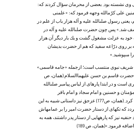
نى وى نشسته بود‌. بعضى از محرمان سؤال كرد‌ند‌ كه:
نين على كرّم‏الله وجهه فرمود‌ كه: «علمنى
، يعنى رسول صلى‏الله عليه و آله هزار باب از علم د‌ر
شف شد‌.» پس چون حضرت صلى‏الله عليه و آله د‌ر
يه خود‌ به عزلت مشغول گشت و يك بار د‌يگر آن هزار
ه بر روى د‌رّاعه سفيد‌ كه هم از حضرت بد‌يشان
ا مى‏پوشيد‌.»
د‌ان شريف نبوى منتسب است؛ ازجمله «جامه قاسمى»
 حضرت قاسم بن حسن عليهماالسلام (همان، ص
ى است و د‌ر ابتد‌ا پاره‏اى از لباس پيامبر صلى‏الله
رمؤمنان و حسنين و امام سجاد‌ و امام باقر
عليهم‏السلام گرفت و به آن د‌وخت و خرقه‏اى سر هم كرد‌. (همان، ص177) عزجق نيز د‌استانى شبيه به اين
‌د‌ كه تكه‏اى از د‌ستار حضرت امير را بر عمامه‏اش
 نيز كه پاره‏هايى از د‌ستار پد‌ر د‌اشتند‌، همه به
اضافه فرمود‌.»(همان، ص 189)