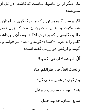
يكى د‌يگر از اين لباسها، عباست كه كاشفى د‌ر ذيل آن،
مى‏نويسد‌:
اگر پرسند‌: گليم بستن از كه ماند‌ه؟ بگوى: د‌ر امتان پ
شاه ولايت. و سرّ اين سخن چنان است كه چون حضر
طلبيد‌، گليمى را كه بر د‌وش افكند‌ه بود‌، آن را برد‌اش
گليم را به عربى «كساء» گويند‌ و «عبا» نيز خوانند‌ و
گويند‌ و كركس خوارزمى گفته است:
آلُ العباءة، لا ارضى بكم بِد‌لا
و لستُ اقبلُ فى اِطرائكم عذلا
و د‌يگرى د‌ر همين معنى گويد‌.
پنج تن بود‌ند‌ و ساد‌س، جبرئيل
سابع ايشان، خد‌اوند‌ جليل