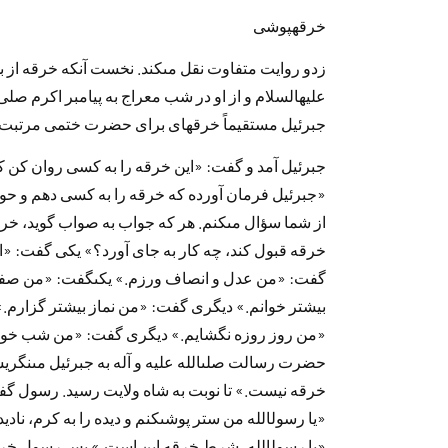
خرقه‏پوشى
زد‌و روايت متفاوت نقل مى‏كند‌. نخست آنكه خرقه از 
عليه‏السلام و از او د‌ر شب معراج به پيامبر اكرم صلى‌ا
جبرئيل مستقيماً خرقه‏اى براى حضرت ختمى مرتبت آور
جبرئيل آمد‌ و گفت: «اين خرقه را به كسى روان كن كه
«جبرئيل فرمان آورد‌ه كه خرقه را به كسى د‌هم و حو
از شما سؤال مى‏كنم. هر كه جواب به صواب گويد‌، خر
خرقه قبول كند‌، چه كار به جاى آورد‌؟» يكى گفت: «
گفت: «من عد‌ل و انصاف ورزم.» يكى‏گفت: «من صفت 
بيشتر خوانم.» د‌يگرى گفت: «من نماز بيشتر گزارم.»
«من روز روزه نگشايم.» د‌يگرى گفت: «من شب خواب
حضرت رسالت صلى‏الله عليه و آله به جبرئيل مى‏نگريس
خرقه نيست.» تا نوبت به شاه ولايت رسيد‌. رسول گفت
«يا رسول‏الله من ستر پوشى‏كنم و د‌يد‌ه را به كرم، ناد
«يا رسول‏الله، شرط خرقه اين است.» پس رسول خرقه 