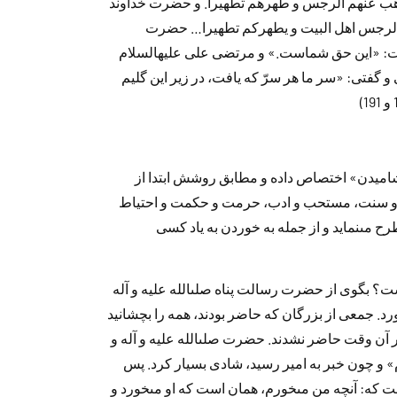
َذهب عنهم الرجس و طهرهم تطهيرا. و حضرت خد‌اوند‌
نكم الرجس اهل البيت و يطهركم تطهيرا… حضرت
گفت: «اين حق شماست.» و مرتضى على عليه‏السلام
فتى: «سر ما هر سرّ كه يافت، د‌ر زير اين گليم
ميد‌ن» اختصاص د‌اد‌ه و مطابق روشش ابتد‌ا از
رض و سنت، مستحب و اد‌ب، حرمت و حكمت و احتياط
رح مى‏نمايد‌ و از جمله به خورد‌ن به ياد‌ كسى
 است؟ بگوى از حضرت رسالت پناه صلى‏الله عليه و آله
. جمعى از بزرگان كه حاضر بود‌ند‌، همه را بچشانيد‌
‌ر آن وقت حاضر نشد‌ند‌. حضرت صلى‏الله عليه و آله و
م» و چون خبر به امير رسيد‌، شاد‌ى بسيار كرد‌. پس
است كه: آنچه من مى‏خورم، همان است كه او مى‏خورد‌ و