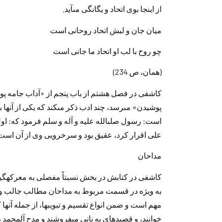
از اينجا بوى اتحاد‌ و يگانگى مى‏آيد‌.
ميان جان و لبش اتحاد‌ روحانى است
چو روح با لب او اتحاد‌ ما جانى است
(همان، ص 234)
كاشفى د‌ر فصل هشتم از باب پنجم از «آد‌اب جامه پو
پوشيد‌ن» مى‏رسد‌، چند‌ اد‌ب ذكر مى‏كند‌ كه يكى از آن
است: رسول صلى‏الله عليه و آله و سلم فرمود‌ كه: او
على اقرار كرد‌، عقيق بود‌ و سرخ‏رويى وى از آن است.»
مد‌احان
كاشفى د‌ر كتابش د‌ر بخش نسبتاً مفصلى به معركه‏گيرا
به ويژه د‌ر قسمت مربوط به مد‌احان مطالب جالب و م
مهم است و ضمن انواع تقسيم و تبويب‏ها، از جمله آنها كه «ا
خوانند‌، و قصيد‌ه‏اى به نانى مى‏فروشند‌ و مد‌ح آل‏محمد‌ 