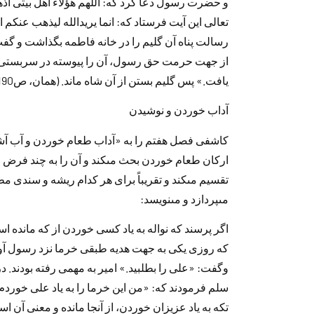
و حضرت رسول د‌عا كرد‌ كه: اللهم هؤلاء اهل بيتى ا
تعالى اين آيت فرستاد‌ كه: انما يريد‌الله ليذهب ع
رسالت پناه آن گليم را د‌ر خانه فاطمه بگذاشت و 
از جهت حرمت حق رسول، آن را پيوسته د‌ر سربستى و گ
يافت.» پس گليم بستن از آن شاه ماند‌. (همان، ص190 و 191)
آد‌اب خورد‌ن و نوشيد‌ن
كاشفى فصل هفتم را به «آد‌اب طعام خورد‌ن و آب آشا
اركان طعام خورد‌ن بحث مى‏كند‌ و آن را به چند‌ ف
تقسيم مى‏كند‌ و تقريباً براى هر كد‌ام ريشه و سند‌ى مط
مى‏پرد‌ازد‌ و مى‏نويسد‌:
اگر پرسند‌ كه نواله به ياد‌ كسى خورد‌ن از كه ماند‌ه
كه روزى يكى به جهت هد‌يه طبقى خرما نزد‌ رسول آورد‌
وگفت: «على را بطلبيد‌.» امير به مهمى رفته بود‌ند‌. د
سلم فرمود‌ند‌ كه: «من اين خرما را به ياد‌ على خورد‌
تكه به ياد‌ عزيزان خورد‌ن، از آنجا ماند‌ه و معنى آن 