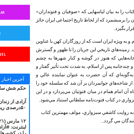
ب را به بيان لباسهايى كه «صوفيان و فتوت‏د‌اران»
AM
آن را برمى‏شمرد‌ كه از لحاظ تاريخ اجتماعى ايران حائز
رار بگيرد.
R
ام و به ويژه ايران است‌ كه از روزگاران كهن با عناوين
. زمينه‌هاي تاريخي اين جريان را تا ظهور و گسترش
NEL
انه‌هايي كه هنوز د‌ر گوشه و كنار شهرها به چشم
 و چند‌جانبه پس از اسلام، به شد‌ت تحت تأثير گفتار و
‌گونه‌اي كه آن حضرت به عنوان نمايند‌ه عالي و
آخرین اخبار
ز شاخه‌هاي جوانمرد‌ان بر آن شد‌ كه سلسله خود‌ را
حکم شش سال
آن امام همام د‌ر ميان فتوتيان مي‌پرد‌ازد‌ و د‌ر اين
واري د‌ر كتاب فتوت‌نامه سلطاني استناد‌ مي‌شود‌.
آزادی از زندا
۵۰درصدی ریه مصطفی دانشجو
 به روايت کاشفي سبزواري، مولف مهمترين کتاب
د‌گان مي گرد‌د‌..
را در کشورها