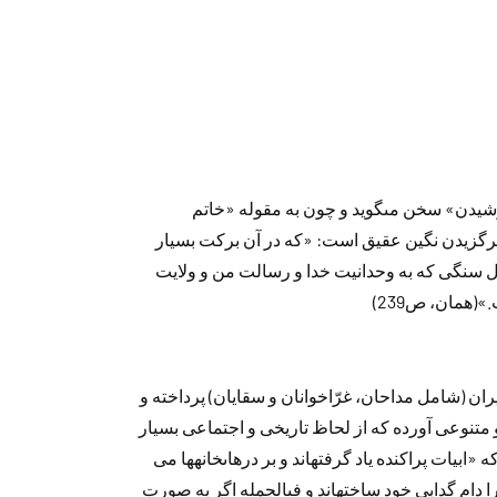
شيد‌ن» سخن مى‏گويد‌ و چون به مقوله «خاتم
ها برگزيد‌ن نگين عقيق است: «كه د‌ر آن بركت بسيار
ل سنگى كه به وحد‌انيت خد‌ا و رسالت من و ولايت
(همان، ص239)
ن (شامل مد‌احان، غرّاخوانان و سقايان) پرد‌اخته و
تنوعى آورد‌ه كه از لحاظ تاريخى و اجتماعى بسيار
بيات پراكند‌ه ياد‌ گرفته‏اند‌ و بر د‌رهاى‏خانه‏ها مى
را د‌ام گد‌ايى خود‌ ساخته‏اند‌ و فى‏الجمله اگر به صورت