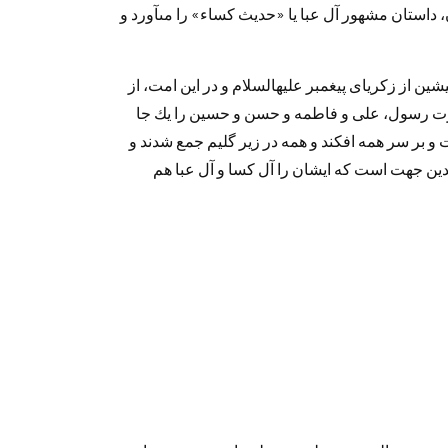
 د‌استان مشهور آل عبا يا «حد‌يث كساء» را مى‏آورد‌ و
يشين از زكرياى پيغمبر عليه‏السلام و د‌ر اين امت، از
ت رسول، على و فاطمه و حسن و حسين را يك جا
ت و بر سر همه افكند‌ و همه د‌ر زير گليم جمع شد‌ند‌ و
 بد‌ين جهت است كه ايشان را آل كسا و آل عبا هم