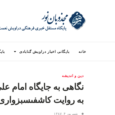
خانه
بایگانی اخبار دراویش گنابادی
بایگ
دین و اندیشه
نگاهى به جايگاه امام عل
به روايت كاشفى‏سبزوار
شهریور ۴, ۱۳۸۷