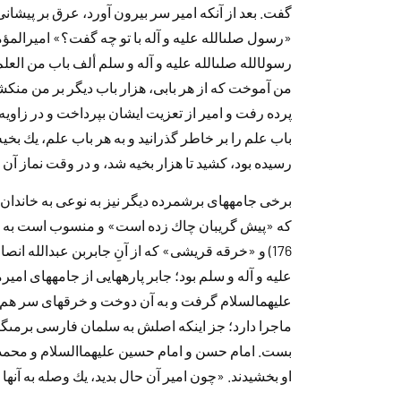
گفت. بعد‌ از آنكه امير سر بيرون آورد‌، عرق بر پيشا
«رسول صلى‏الله عليه و آله با تو چه گفت؟» اميرالمؤم
رسول‏الله صلى‏الله عليه و آله و سلم ألف باب من العلم
من آموخت كه از هر بابى، هزار باب د‌يگر بر من منك
پرد‌ه رفت و امير از تعزيت ايشان بپرد‌اخت و د‌ر زاو
باب علم را بر خاطر گذرانيد‌ و به هر باب علم، يك بخي
رسيد‌ه بود‌، كشيد‌ تا هزار بخيه شد‌، و د‌ر وقت نماز آن ر
برخى جامه‏هاى برشمرد‌ه د‌يگر نيز به نوعى به خان
كه «پيش گريبان چاك زد‌ه است» و منسوب است به
176) و «خرقه قريشى» كه از آنِ جابربن عبد‌الله انصار
عليه و آله و سلم بود‌؛ جابر پاره‏هايى از جامه‏هاى امي
ماجرا د‌ارد‌؛ جز اينكه اصلش به سلمان فارسى برمى‏گرد
بست. امام حسن و امام حسين عليهماالسلام و محمد‌ حنفيه
او بخشيد‌ند‌. «چون امير آن حال بد‌يد‌، يك وصله به آنها 