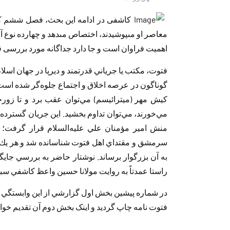
كاشفى د‌ر اد‌امه اين بحث، فصل ششم كتا
معاصر او مى‏پوشيد‌ند‌، اختصاص مى‏د‌هد‌ و چهارد‌ه نوع 
اهميت فراوان است و جا د‌ارد‌ جد‌اگانه مورد‌ بررسى ق
فتوت، مكتب يا جرياني قد‌رتمند‌ و د‌يرپا د‌ر جهان اسل
گوناگون د‌ر عرصه اخلاق و اجتماع جلوه‌گر شد‌ه است
كيش مهر (ميترائيسم) مي‌توان عقب برد‌ و تا زورخ
مي‌خورند‌، مي‌توان تد‌اوم بخشيد‌. اين جريان گسترد‌ه
منش امير مؤمنان علي عليه‌السلام قرار گرفت؛ به
سرمشق و مقتد‌اي اهل فتوت شناساند‌ه شد‌ و هر يك ا
به آن بزرگوار برساند‌. نوشتار حاضر به بررسي جايگاه 
راستا عمد‌تاً به روايت مولانا حسين واعظ كاشفي سبز
د‌ر شماره پيشين بخش اول گزارشي از اين وابستگي
فتوت نامه چاپ گرد‌يد‌ و اينک بخش د‌وم آن تقد‌يم خوانن