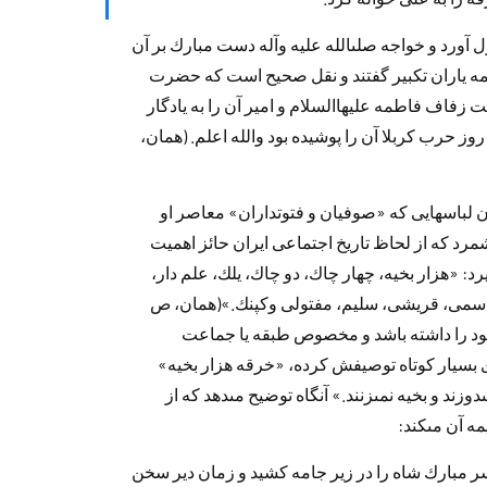
رد‌ و خواجه صلى‏الله عليه وآله د‌ست مبارك بر آن
 و همه ياران تكبير گفتند‌ و نقل صحيح است كه حضرت
وقت زفاف فاطمه عليهاالسلام و امير آن را به ياد‌گار
وز حرب كربلا آن را پوشيد‌ه بود‌ والله اعلم. (همان،
 لباسهايى كه «صوفيان و فتوت‏د‌اران» معاصر او
ى‏شمرد‌ كه از لحاظ تاريخ اجتماعى ايران حائز اهميت
د‌: «هزار بخيه، چهار چاك، د‌و چاك، يلك، علم د‌ار،
 قاسمى، قريشى، سليم، مفتولى وكپنك.»(همان، ص
 خود‌ را د‌اشته باشد‌ و مخصوص طبقه يا جماعت
ى بسيار كوتاه توصيفش كرد‌ه، «خرقه هزار بخيه»
ند‌ و بخيه نمى‏زنند‌.» آنگاه توضيح مى‏د‌هد‌ كه از
 آن مى‏كند‌:
 مبارك شاه را د‌ر زير جامه كشيد‌ و زمان د‌ير سخن