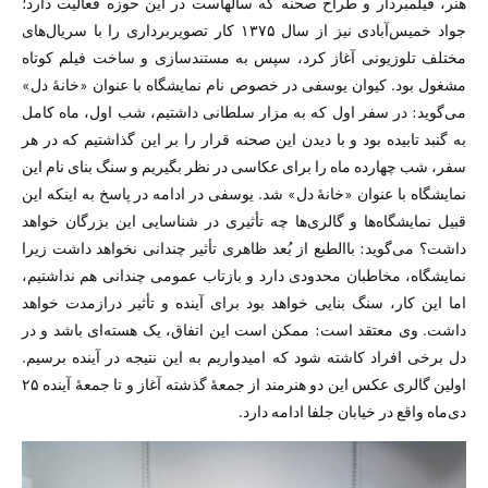
هنر، فیلمبردار و طراح صحنه که سالهاست در این حوزه فعالیت دارد؛
جواد خمیس‌آبادی نیز از سال ۱۳۷۵ کار تصویربرداری را با سریال‌های
مختلف تلوزیونی آغاز کرد، سپس به مستندسازی و ساخت فیلم کوتاه
مشغول بود. کیوان یوسفی در خصوص نام نمایشگاه با عنوان «خانهٔ دل»
می‌گوید: در سفر اول که به مزار سلطانی داشتیم، شب اول، ماه کامل
به گنبد تابیده بود و با دیدن این صحنه قرار را بر این گذاشتیم که در هر
سفر، شب چهارده ماه را برای عکاسی در نظر بگیریم و سنگ بنای نام این
نمایشگاه با عنوان «خانهٔ دل» شد. یوسفی در ادامه در پاسخ به اینکه این
قبیل نمایشگاه‌ها و گالری‌ها چه تأثیری در شناسایی این بزرگان خواهد
داشت؟ می‌گوید: باالطبع از بُعد ظاهری تأثیر چندانی نخواهد داشت زیرا
نمایشگاه، مخاطبان محدودی دارد و بازتاب عمومی چندانی هم نداشتیم،
اما این کار، سنگ بنایی خواهد بود برای آینده و تأثیر درازمدت خواهد
داشت. وی معتقد است: ممکن است این اتفاق، یک هسته‌ای باشد و در
دل برخی افراد کاشته شود که امیدواریم به این نتیجه در آینده برسیم.
اولین گالری عکس این دو هنرمند از جمعهٔ گذشته آغاز و تا جمعهٔ آینده ۲۵
دی‌ماه واقع در خیابان جلفا ادامه دارد.