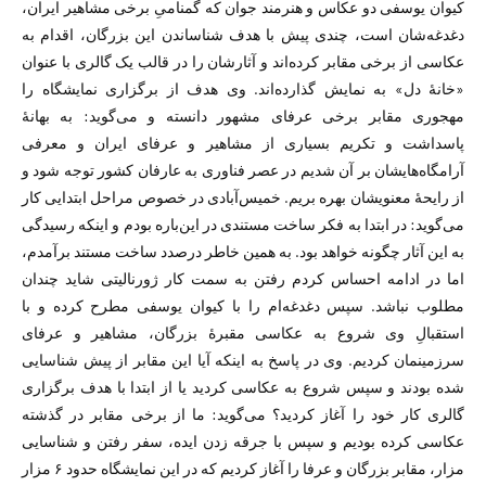
کیوان یوسفی دو عکاس و هنرمند جوان که گمنامیِ برخی مشاهیر ایران،
دغدغه‌شان است، چندی پیش با هدف شناساندن این بزرگان، اقدام به
عکاسی از برخی مقابر کرده‌اند و آثارشان را در قالب یک گالری با عنوان
«خانهٔ دل» به نمایش گذارده‌اند. وی هدف از برگزاری نمایشگاه را
مهجوری مقابر برخی عرفای مشهور دانسته و می‌گوید: به بهانهٔ
پاسداشت و تکریم بسیاری از مشاهیر و عرفای ایران و معرفی
آرامگاه‌هایشان بر آن شدیم در عصر فناوری به عارفان کشور توجه شود و
از رایحهٔ معنویشان بهره بریم. خمیس‌آبادی در خصوص مراحل ابتدایی کار
می‌گوید: در ابتدا به فکر ساخت مستندی در این‌باره بودم و اینکه رسیدگی
به این آثار چگونه خواهد بود. به همین خاطر درصدد ساخت مستند برآمدم،
اما در ادامه احساس کردم رفتن به سمت کار ژورنالیتی شاید چندان
مطلوب نباشد. سپس دغدغه‌ام را با کیوان یوسفی مطرح کرده و با
استقبالِ وی شروع به عکاسی مقبرهٔ بزرگان، مشاهیر و عرفای
سرزمینمان کردیم. وی در پاسخ به اینکه آیا این مقابر از پیش شناسایی
شده بودند و سپس شروع به عکاسی کردید یا از ابتدا با هدف برگزاری
گالری کار خود را آغاز کردید؟ می‌گوید: ما از برخی مقابر در گذشته
عکاسی کرده بودیم و سپس با جرقه زدن ایده، سفر رفتن و شناسایی
مزار، مقابر بزرگان و عرفا را آغاز کردیم که در این نمایشگاه حدود ۶ مزار