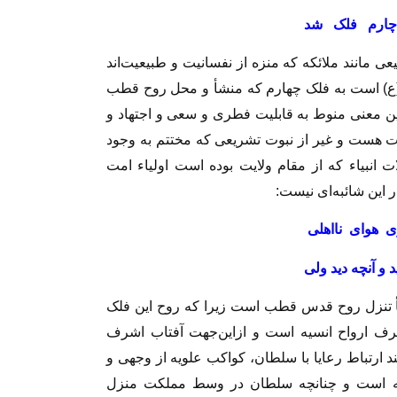
ر چارم فلک شد
مانند ملائكه كه منزه از نفسانيت و طبيعيت‌‏اند
(ع) است به فلک چهارم كه منشأ و محل روح قطب
ن معنى منوط به قابليت فطرى و سعى و اجتهاد و
ت هست و غير از نبوت تشريعى كه مختتم به وجود
بياء كه از مقام ولايت بوده است اولياء امت
ن شائبه‏‌اى نيست‏:
 هواى نااهلى‏
د و آنچه ديد ولى‏
ٔ تنزل روح قدس قطب است زيرا كه روح اين فلک
 ارواح انسيه است و ازاين‏‌جهت آفتاب اشرف
ارتباط رعايا با سلطان، كواكب علويه از وجهى و
ته است و چنانچه سلطان در وسط مملكت منزل