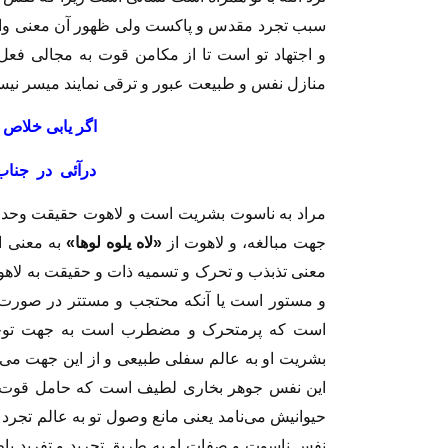
سبب تجرد مقدس و پاكست ولى ظهور آن معنى واب
و اجتهاد تو است تا از مكامن قوت به مجالى فعل
منازل نفس و طبيعت عبور و ترقى نمايند ميسر نيس
اگر يابى خلاص
‏درآئى در جن
مراد به ناسوت بشريت است و لاهوت حقيقت وحدت س
جهت مبالغه، و لاهوت از
«لاه يلوه لوها»
به معنى ا
معنى تذبذب و تحرک و تسميه ذات و حقيقت به لاهو
و مستور است يا آنكه محتجب و مستتر در صورت
است كه پرمتحرک و مضطرب است به جهت توجه ر
بشريت او به عالم سفلى طبيعى و از اين جهت مى‏‌ف
اين نفس جوهر بخارى لطيف است كه حامل قوت 
حيوانيش مى‏‌نامد يعنى مانع وصول تو به عالم تجر
نفس ناسوت و صفات او به طريق تجريد و تفريد باطن