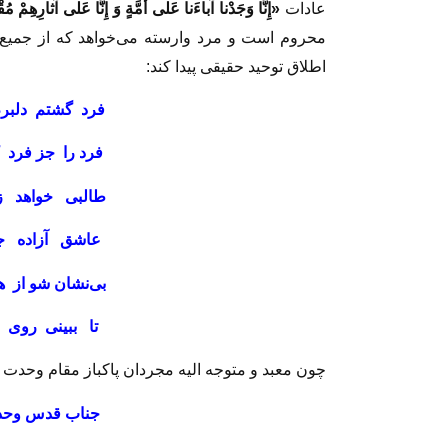
عادات‏
«إِنَّا وَجَدْنا آباءَنا عَلى‏ أُمَّةٍ وَ إِنَّا عَلى‏ آثارِهِمْ مُ
محروم است و مرد وارسته مى‏‌خواهد كه از جميع ق
اطلاق توحيد حقيقى پيدا كند:
فرد گشتم دلبر
فرد را جز فرد 
طالبى خواهد ز 
عاشق آزاده ج
بى‌‏نشان شو از 
تا ببينى روى 
چون معبد و متوجه اليه مجردان پاكباز مقام وحدت 
جناب قدس وحد