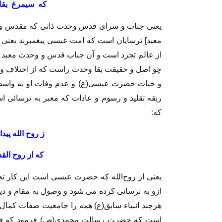
كه سيمرغ بقا
يعنى جناب و سراى قدس وحدت ذاتى كه مقدس و م
معبد] ترسايان است كه امت عيسى پيغمبرند يعنى
از عالم تجرد است و آن جناب قدس و وحدت معبد 
چو اصل و حقيقت بقا وحدت راست كه از اختلاف و 
و حيات حضرت عيسى(ع) و عدم وفات او به ‏واسطه
ربقه تقليد و رسوم و عادات كه معبر به ترسائ
كه‏:
ز روح‌ الله پي
كه از روح الق
يعنى از روح‌الله كه حضرت عيسى است اين كار تجر
ازو به ترسائى كرده مى‏ شود و وصول به مقام و 
هرچند انبياء سابق(ع) همه را جامعيت صفات كمال ب
است كه حضرت رسالت محمدى(ص) فرمود كه
«ا