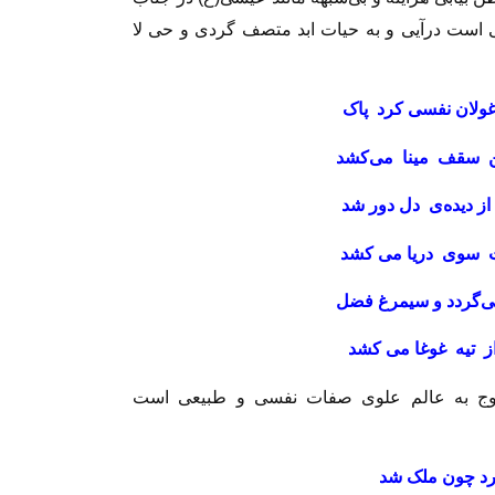
است درآيى و به حيات ابد متصف گردى و حى لا
ولان نفسى كرد پاک
ن سقف مينا مى‏‌كشد
 ديده‌ی دل دور شد
 سوى دريا مى‏ كشد
ى‏‌گردد و سيمرغ فضل
ز تيه غوغا مى‏ كشد
روج به عالم علوى صفات نفسى و طبيعى است
رد چون ملک شد