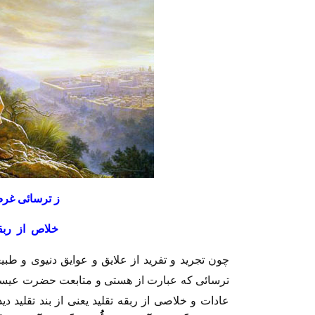
ز ترسائى غرض
خلاص از ربقه
چون تجريد و تفريد از علايق و عوايق دنيوى و طب
ترسائى كه عبارت از هستى و متابعت حضرت عيسى
عادات و خلاصى از ربقه تقليد يعنى از بند تقليد د