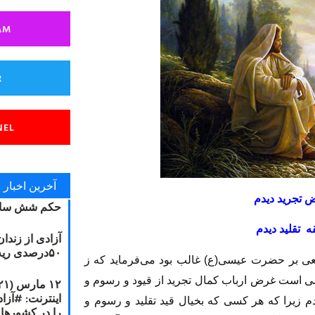
AM
R
NEL
آخرین اخبار
 تجريد ديدم‏
حکم شش سال
 تقليد ديدم
آزادی از زندا
۵۰درصدی ریه مصطفی دانشجو
يعى بر حضرت عيسى(ع) غالب بود مى‏‌فرمايد كه ز
 است غرض ارباب كمال تجريد از قيود و رسوم و
يدم زيرا كه هر كسى كه بخيال قيد تقليد و رسوم و
را در کشورها