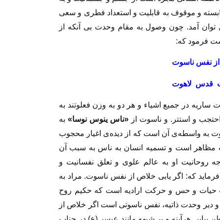
سته و موقوف به قابليت و استعداد فطرى و سعى
 توان آمد. چون وصول به مقام وحدت بى ‏آنكه از
ت فرمود كه‏:
 از نفس ناسوت
اب قدس لاهوت
اريه در جميع اشياء و هر دو به وزن فعلوتند به
حتجب و استتر. و ناسوت از
«ناس ينوس نوسا»
به
ت به ‏واسطه‌ی آن است كه از ديده‌ی اغيار محجوب
 مظاهر است و تسميه انسان به ناس به سبب آن
وحانيت او به عالم علوى و تعلق نفسانيت و
رمايد كه: اگر يابى خلاص از نفس ناسوت. مراد به
حيات و حس و حركت اراديه است كه حكيم روح
د و دير وحدت ذاتيه، نفس ناسوتى است اگر خلاص از
 بيابى هرآينه و بى‏‌شبهه مانند عيسى(ع) در جناب