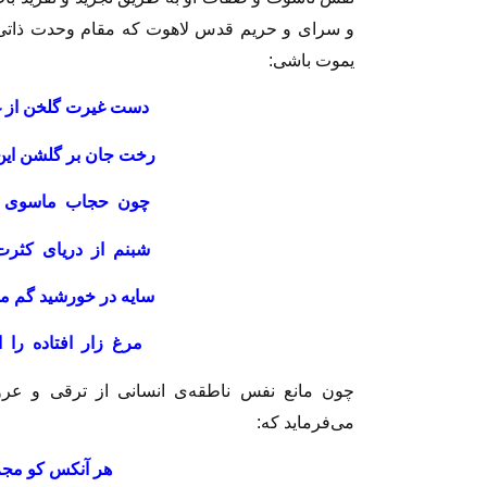
و سراى و حريم قدس لاهوت كه مقام وحدت ذاتى 
يموت باشى‏:
دست غيرت گلخن از غ
رخت جان بر گلشن اي
چون حجاب ماسوى از
شبنم از درياى كثرت
سايه در خورشيد گم م
مرغ زار افتاده را ا
چون مانع نفس ناطقه‌ی انسانى از ترقى و ع
مى‏‌فرمايد كه‏:
هر آن‏كس كو مج