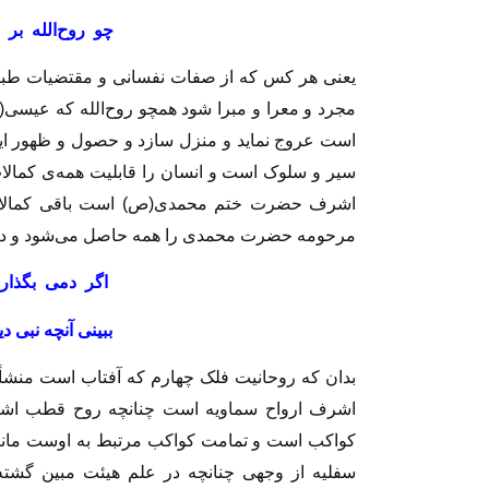
چو روح‌الله ب
يعنى هر كس كه از صفات نفسانى و مقتضيات طبيعى 
مجرد و معرا و مبرا شود همچو روح‌الله كه عيسى
است عروج نمايد و منزل سازد و حصول و ظهور اي
سير و سلوک است و انسان را قابليت همه‌ی كمالا
اشرف حضرت ختم محمدى(ص) است باقى كمالات ان
مرحومه حضرت محمدى را همه حاصل مى‏‌شود و در اي
اگر دمى بگذارى
ببينى آنچه نبى دي
بدان كه روحانيت فلک چهارم كه آفتاب است منشا
اشرف ارواح سماويه است چنانچه روح قطب اشرف
كواكب است و تمامت كواكب مرتبط به اوست مانند 
سفليه از وجهى چنانچه در علم هيئت مبين گش