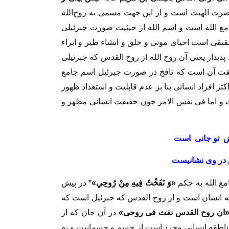
رت الهيت است و از اين جهت مسمى به روح‌الله
ع الله است و اسم الله از حيثيت صورت جبرئيلى
حقيقى است احياى موتى و خلق و انشاء طير و ابراء
پديدار يعنى آن روح الله از روح القدس كه جبرئيلى
قيقت آن است كه نافخ در صورت جبرئيل اسم جامع
ر افراد انسانى بنا بر عدم قابليت و استعداد ظهور
ست و اما فى نفس الامر چون حقيقت انسانى مظهر و
يش تو جانى است
 در وى نشانيست‏
ع الله به حكم‏
«
وَ نَفَخْتُ فِيهِ مِنْ رُوحِي»
* در پيش
له انسان است و از روح القدس كه جبرئيل است كه
ان روح القدس نفث فى روحى»
در آن جان كه از
س ناطقه انسانى مجرد است از جسم و جسمانيت و به