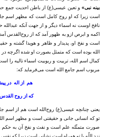
بينه نبى»
و تعين عيسى(ع) از باطن احديت جمع حض
است زيرا كه او روح كامل است كه مظهر اسم جام
نافخ اوست نه اسماء ديگر و از جهت‏ آنكه عبدالله 
اكمه و ابرص ازو به ظهور آمد كه از روح‌القدس آمد 
است و نفخ او، پديدار و ظاهر و هويدا گشته و ح
الله بوده است كه متمثل بصورت او شده اگرچه در اكث
كمال اسم الله، تربيت و ربوبيت اسماء تاليه را ا
مربوب اسم جامع الله است مى‏‌فرمايد كه‏:
هم از اله در پ
كه از روح القدس
يعنى چنانچه عيسى(ع) روح‌الله است هم از اسم جام
تو كه انسانى جانى و حقيقتى است و مظهر اسم ال
صورت متمثّله علم است و نفث و نفخ آن به حكم
«
نزد اللّه با تو همراه است نشانى است زيرا كه نف