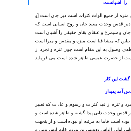
 را آشيانست
نزه از جميع الواث كثرات است دير جان است [و
 دير قدس وحدت معبد جان و روح انسانى است كه
جان و سيمرغ و عنقاى بقاى حقيقى را آشيان است
تباين كه منشا فنا است منزه و مقدس و مبرا است
‌ی وصول به اين مقام است چون تنزه و تجرد از
ى است از حضرت عيسى ظاهر شده است مى‏ فرمايد
دا گشت اين كار
دس آمد پديدار
د و تنزه از قيد كثرات و رسوم و عادات كه تعبير
دير قدس وحدت ذاتى پيدا گشته و ظاهر شده است و
وده است فاما به مرتبه او نبوده است و ازاين‏جهت
نى اولى الناس بعيسى بن مريم فانه ليس بينى و