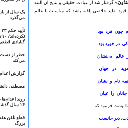
قْتَدُونَ»
گرفتار شد از عبادت حقيقى و نتايج آن البته
يود تقليد خلاصى يافته باشد كه مناسبت با عالم
یک سال از با
می‌گذرد
ت
م چون فرد بود
گنابادی قطعی
كى در خورد بود
خطر از دست دا
عالم بى‏‌نشان
می‌کند
ويد در جهان
گزارش اعدام ۲۰۱۸: قصاص و بخش
همه نام و نشان
مصطفی دانشج
جانان را عيان
۱۴ سال گذشته
ذاتيست فرمود كه‏:
قطع تلفن هفت
ت، دير جانست
بزرگ