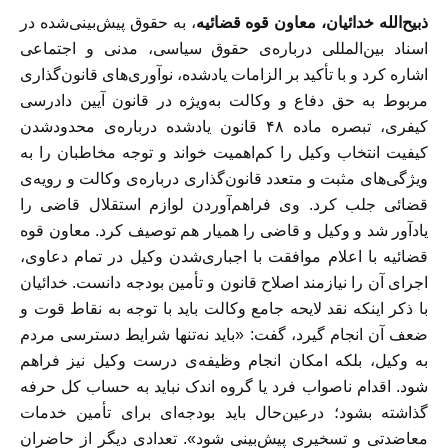
ذبیح‌الله خدائیان، معاون قوه قضائیه
، به حقوق پیش‌بینی‌شده در
اسناد بین‌المللی درباره‌ی حقوق سیاسی، مدنی و اجتماعی
اشاره کرد و با تأكيد بر الزامات یادشده، نوآوری‌های قانون‌گذاری
مربوط به حق دفاع و وکالت به‌ویژه در قانون آيین دادرسی
کیفری، تبصره ماده ۴۸ قانون یادشده درباره‌ی محدودشدن
کیفیت انتخاب وکیل را کم‌اهمیت خواند و توجه مخاطبان را به
ویژگی‌های مثبت و متعدد قانون‌گذاری درباره‌ی وکالت و رویه‌ی
قضائی جلب کرد. وی فراهم‌آوردن لوازم استقلال قاضی را
یادآور شد و وکیل و قاضی را همیار هم توصیف کرد. معاون قوه
قضائیه با اعلام موافقت با اجباری‌شدن وکیل در تمام دعاوی،
اجرای آن را نیازمند اصلاح قانون و تأمين بودجه دانست. خدائیان
با ذکر اینکه نقد لایحه جامع وکالت باید با توجه به نقاط قوت و
ضعف آن انجام گیرد، گفت: «باید نه‌تنها شرایط دسترسی مردم
به وکیل، بلکه امکان انجام وظیفه‌ی درست وکیل نیز فراهم
شود. اقدام ناصواب فرد یا گروه اندک نباید به حساب کل حرفه
گذاشته بشود؛ درعین‌حال باید بودجه‌ای برای تأمين خدمات
معاضدتی و تسخیری پیش‌بینی شود». تعدادی دیگر از حاضران