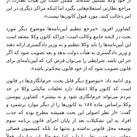
از خود وکلا تشکیل شده‌اند؛ ممکن است این هيأت نظارت از
مراجع نظارتی استعلام‌هایی بگیرد اما اینکه مراکز دیگری در این
امر دخالت کنند، مورد قبول کانون‌ها نیست».
کشاورز افزود: «مرجع تنظیم آیین‌نامه‌ها موضوع دیگر مورد
بحث در لایحه جامع وکالت است؛ چراکه کانون وکلا معتقد است
این آیین‌نامه‌ها را باید وکلا تنظیم و به وزیر دادگستری ارائه دهند
و وزیر دادگستری به هيأت دولت بدهد و بعد تصویب شود که اگر
جز این باشد، شرایطی را می‌توان فرض کرد که آیین‌نامه‌ای برای
قانون تصویب شود که از خود قانون محکم‌تر باشد».
وی ادامه داد: «موضوع دیگر قابل بحث، جرم‌انگاری‌ها در قانون
است که کانون وکلا اعتقاد دارد تخلفات مالیاتی وکلا در حد
مردم می‌تواند جرم‌انگاری شود و نه بیشتر». کشاورز پیوستن
وکلا براساس ماده ١٨٧ به کانون‌ها را از دیگر موارد برشمرد و
گفت: «از نظر اصولی این بحث همیشه مطرح بوده که جذب
افراد به این تشکیلات بعد از پایان اجرای قانون برنامه سوم
توسعه محل قانونی نداشته و نه‌تنها ما، بلکه کمیسیون قضائی
مجلس نیز همین نظر را دارد، اما به‌هرحال این سازمان فعلاً