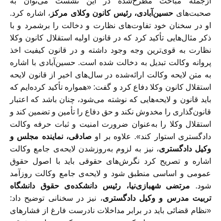
ازجمله مباحث مطرح‌شده در این نشست می‌توان به
صحبت‌های
حسین‌آبادی، رئیس کانون وکلای مرکز
، اشاره کرد.
او در سخنان خود تفاوت‌های نظارت و دخالت را برشمرد و با
ذکر مثال‌هایی تأكيد کرد که در قانون اولیه استقلال کانون وکلا
نظارت به قوی‌ترین وجه وجود داشته و در قانون کیفیت اخذ
پروانه وکالت تبدیل به دخالت شده است. حسین‌آبادی با اشاره
به متن لایحه وکالت ارائه‌شده در سال‌های اخیر از قانون لایحه
استقلال کانون وکلا دفاع کرد و گفت: «همواره تأكيد کرده‌ایم که
باید قانون و لایحه‌هایی که نوشته می‌شود، چنان باشد که اعتبار
قانون‌گذاری را مخدوش نكند و حق دفاع را تأمين و تضمین کند و
استقلال وکلا را به‌عنوان ضرورت امنیت و ثبات حرفه وکالت
دادگستری استوار كند». علاوه بر او
صادقی، نماینده مجلس و
وکیل دادگستری
، نیز به لزوم به‌روز‌شدن لایحه‌ی جامع وکالت
اشاره و تصریح کرد نگرش‌های حقوقی باید با اصول حقوق
عمومی و اساسی منطبق شود و لایحه‌ی جامع وکالت روزآمد
شود.
مرتضی شهبازی‌نیا، رئیس دانشکده‌ی حقوق دانشگاه
تربیت مدرس و وکیل دادگستری
، نیز در سخنانی توضیح داد:
«نظام قضائی باید در برابر مداخلات نادرست فارغ از فشارهای