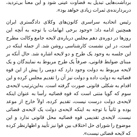
برداشت‌هایی تبدیل به قضاوت عینی شود و این معنا بی‌تردید،
دربردارنده‌ی ثمرات زیادی خواهد بود».
رئيس اتحاديه سراسری كانون‌های وكلای دادگستری ايران
همچنین ادامه داد: «وجود برخی ابهامات با توجه به آنچه اين
روزها در دوره‌ی دهم مجلس درباره‌ی لایحه جامع وکالت مطرح
است، در اين نشست کارشناسی روشن شد. از جمله اینکه در
این جلسه به وجود یک طرح و دو لایحه اشاره شد. حال آنکه بر
مبنای ضوابط قانونی، صرفاً یک طرح مربوط به نمایندگان و یک
لایحه مربوط به دولت وجود دارد که دومی را پیش از این قوه
قضائیه به دولت داده و دولت نیز آن را تقدیم مجلس کرده و این
اقدام به شکلی قانونی صورت گرفته است. به‌این‌ترتیب لایحه‌ی
سوم که گویا متنی است که قوه قضائیه رأسا به عنوان اینکه
لایحه‌ی دولت درست نیست، تقدیم کرده، اولاً خارج از موعد
بوده و ثانیاً با توجه به اینکه لایحه‌ی دولت یک لایحه‌ی قضائی
نیست، لایحه‌ی تقدیمی قوه قضائیه محل قانونی ندارد و این
موضوع را شورای حل اختلاف بین قوا نیز تأیید و اظهارنظر کرده
که لایحه قضائی نیست».