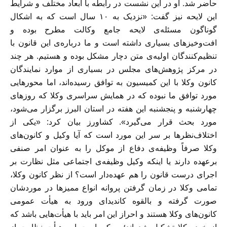
حاضر شد. او در این نشست در رابطه با ابعاد مختلف و شرایط
این لایحه نیز گفت: «نزدیک به ١٠ سال است که به اشکال
گوناگون مسئله‌ی لایحه جامع وکالت مطرح بوده و
افت‌و‌خیزهای بسیاری داشته است و ما درباره‌ی این قانون با
تنظیم‌کنندگان اولیه‌ی متن دچار مشکل بوده و هستیم. هر چند
در مرکز پژوهش‌های مجلس در بسیاری از موارد نمایندگان
کانون وکلا با این کمیسیون به توافق رسیده‌اند، اما محورهایی
مورد توافق ما نبوده که در همایش سراسری وکلا که روزهای
چهارشنبه و پنجشنبه این هفته در استان البرز برگزار می‌شود،
مورد بحث قرار می‌گیرد». کشاورز بیان کرد: «یکی از
اختلاف‌نظرها بر سر این مورد است که آیا وکیل و کانون‌های
وکلا صرفاً وظیفه‌ی دفاع از موکل را به عنوان امر صنفی
برعهده دارند یا اینکه وکیل وظیفه‌ی اجتماعی مثل نظارت بر
اجرای درست قانون را هم عهده‌دار است؟ از نظر کانون وکلا،
تمامی وکلا در زمان گرفتن پروانه انواع ممیزها در موردشان
صورت گرفته و بالقوه کاندیدای ورود به هيأت عمومی
کانون‌های وکلا هستند و احراز این امر باید با هيأت‌هایی باشد که