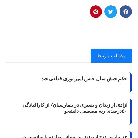
مطالب مرتبط
حکم شش سال حبس امیر نوری قطعی شد
آزادی از زندان و بستری در بیمارستان/ از کارافتادگی
۵۰درصدی ریه مصطفی دانشجو
۱۲ مارس (۲۱ اسفند) روز جهانی مبارزه با سانسور در