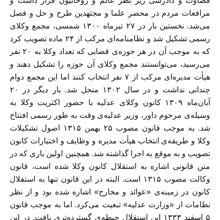
قضاوت و دادرسی زیر نظر عالم و روحانیون قرار داشت و
مرافعات مردم در محضر علما و مجتهدین طرح و حل و فصل
می‌شد. نخستین بار در ۲۷ تیرماه ۱۳۰۰ شمسی، مجمع وکلای
رسمی تشکیل شد و نظامنامه‌ای مرکب از ۲۴ ماده تصویب کرد
که به موجب آن در هر حوزه‌ی قضایی که تعداد وکلا به ۲۰ نفر
می‌رسید، می‌توانستند مجمع وکلای آن حوزه را تشکیل دهند و
هیأت مدیره‌ای مرکب از ۷ نفر انتخاب کنند اما این مجمع دوام
چندانی نداشت و در سال ۱۳۰۲ منحل شد. بار دیگر در ۲۰
آبان‌ماه ۱۳۰۹ کانون وکلای عدلیه با حضور اکثریت وکلا به
وسیله‌ی مرحوم داور، وزیر عدلیه‌ی وقت به طور رسمی افتتاح
شد. به موجب قانون مصوب ۲۵ بهمن ۱۳۱۵ اصول تشکیلات
وکلا و طریقه‌ی انتخاب هیأت مدیره و وظایف و اختیارات کانون
تصویب و به موقع به اجرا گذاشته شد. همچنین اولین باری که در
متن قانونی اشاره به استقلال کانون وکلا شده است، قانون
وکالت مصوب ۱۳۱۵ است. البته در این قانون تنها به استقلال
کانون در زمینه‌ی «عوائد و مخارج» اشاره شده بود و از نظر
نظامات از «وزارت عدلیه» تبعیت می‌کرد. اما به موجب قانون
۵ اسفند ۱۳۳۳ این استقلال حیطه‌ی گسترده‌تری یافت. در این