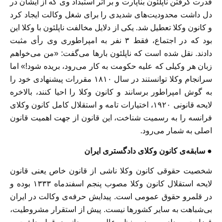
قدرت گرفتن ناپلئون بناپارت و بر اثر استبداد وی که از ایشان در
دل داشت محدودیت‌های شدیدی را برای شغل وکالت ایجاد کرد
و کانون وکلا تعطیل شد. یکی از دلایل مخالفت ناپلئون با وکلا این
بود که در اجتماع، فقط ۳ نفر به امپراطوری وی رأی مثبت
دادند. نقل شده است که ناپلئون بارها می‌گفت: «من می‌خواهم
زبان هر وکیلی که علیه حکومت به کار می‌رود، بریده شود!» اما
سرانجام وکلا توانستند در سال ۱۸۱۰ مقررات پیشنهادی خود را
به گوش امپراطور برسانند و کانون وکلا را احیا کنند، بالاخره
لایحه قانونی ۱۹۲۰، اختیارات تامه و استقلال کامل کانون وکلای
فرانسه را به رسمیت شناخت، این قانون از جهت اهمیت قانون
اصلی به شمار می‌رود.
● سابقه‌ی کانون وکلای دادگستری ایران
شخصیت حقوقی کانون وکلا ناشی از قانون خاص یعنی قانون
لایحه استقلال کانون وکلا مصوب پنجم اسفندماه ۱۳۳۳ بوده و
در قلمرو حقوق عمومی است. پیدایش حرفه‌ی وکالت در ایران
بی‌شباهت به سایر کشورها نیست. پیش از استقرار مشروطیت،