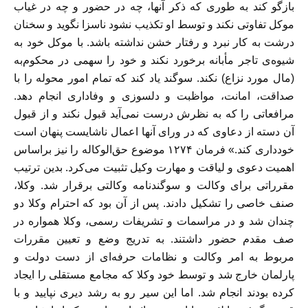
بازگو کند به طوری که ذکر آنها، چه در حضور و چه در غیاب
موکل تفاوتی نکند و توسط او تکذیب نشود ناسزا نگوید و سخنان
درشت به کار نبرد و رفتار خشن نداشته باشد. با موکل خود به
شیوه‌ی تاجر مأبانه برخورد نکند و خود را سهمی در محکوم‌به
(مال مورد نزاع) نکند. سوگند یاد کند که تمام امور محوله را با
صداقت، امانت، مواظبت و دلسوزی و وفاداری انجام دهد.
مرافعاتی را که به نظرش درست نمی‌آید قبول نکند و از قبول
آن دسته از دعاوی که در ورای آنها اعمال ناشایست پنهان است
خودداری کند.» فرمان ۱۲۷۴ موضوع حق‌الوکاله را نیز براساس
اهمیت دعوی و لیاقت و مهارت وکیل تثبیت می‌کرد. بدین ترتیب
مقرراتی برای وکالت و سوگندنامه وکالتی برقرار شد. وکلا،
صنف خاصی را تشکیل دادند. پس از آن بود که احترام وکلا دو
چندان شد و در مراسمات و تشریفات رسمی، وکلا همواره در
صف مقدم حضور داشتند. به تدریج وضع و تعیین مقررات
مربوط به امر وکالت و نظامات حرفه‌ای از دست دولت و
پارلمان خارج شد و توسط خود وکلا که مجامع مستقلی را ایجاد
کرده بودند انجام شد. اما این سیر رو به رشد دیری نپایید و با