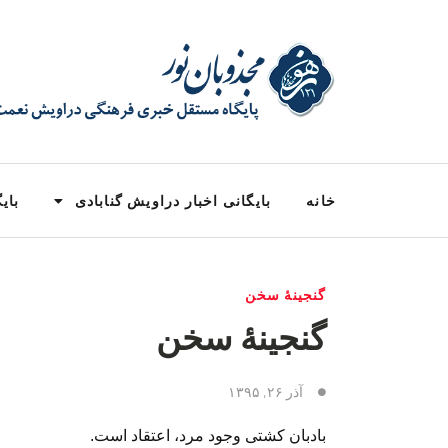
خانه
بایگانی اخبار دراویش گنابادی
بایگ
گنجینۀ سخن
گنجینهٔ سخن
آذر ۲۶, ۱۳۹۵
بادبان کشتى وجود مرد، اعتقاد است.