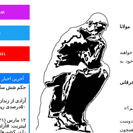
AM
مولانا
R
خواهند
NEL
ود به
آخرین اخبار
رقانی
حکم شش سال
آزادی از زندا
۵۰درصدی ریه مصطفی دانشجو
یم؟»
 دوست
همچون
را در کشورها