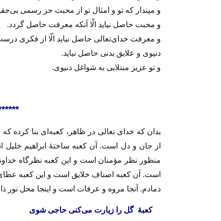
و مپندار که تو و امثال تو از محبت جز رسمی بی‌حقی
و محبت حاصل نیاید الّا آنکه معرفت حاصل گردد.
و معرفت خدای‌تعالی حاصل نیاید الّا از فکری در
دنیوی و علایق بدنی حاصل نیاید.
و تو عزیز مبتلایی به شواغل دنیوی.
******
بدان که خدای تعالی در ظاهر، کعبه‌ای بنا کرده که
از جان و دل است. آن کعبه ساختهٔ ابراهیم خلیل ا
منظور نظر مؤمنان است و این کعبه نظرگاه خداون
است. آن کعبه اصناف خلایق است و این کعبه عطای
دمادم. آنجا مروه و عرفات است و اینجا محل نور ذا
کعبهٔ گل را زیارت می‌کنی حاج