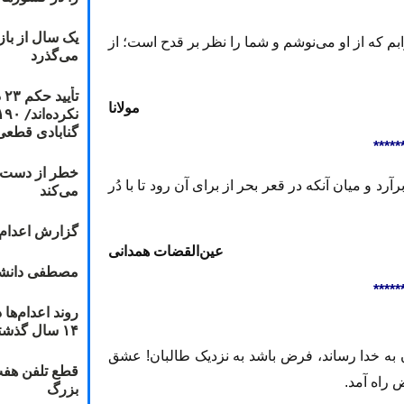
یک سال از با
که از او می‌نوشم و شما را نظر بر قدح است؛ از
می‌گذرد
ت
مولانا
گنابادی قطعی
*****
خطر از دست دا
د و میان آنکه در قعر بحر از برای آن رود تا با دُر
می‌کند
گزارش اعدام ۲۰۱۸: قصاص و بخش
عین‌القضات همدانی
مصطفی دانشج
*****
۱۴ سال گذشته
 به خدا رساند، فرض باشد به نزدیک طالبان! عشق
قطع تلفن هفت
 راه آمد.
بزرگ