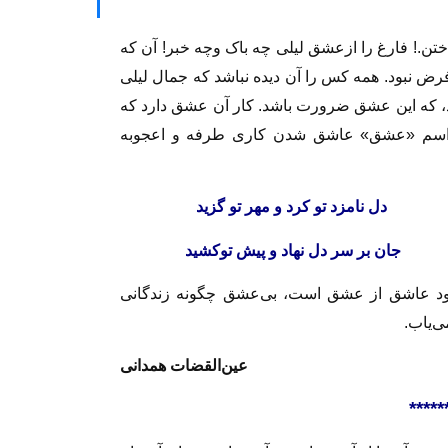
اختن.! فارغ را ازعشق لیلی چه باک وچه خبر! آن که
فرض نبود. همه کس را آن دیده نباشد که جمال لیلی
ود، که این عشق ضرورت باشد. کار آن عشق دارد که
د اسم «عشق» عاشق شدن کاری طرفه و اعجوبه
 شنید
دل نامزد تو کرد و مهر تو گزید
بدید
جان بر سر دل نهاد و پیش توکشید
د عاشق از عشق است، بی‌عشق چگونه زندگانی
‌یاب.
عین‌القضات همدانی
*****