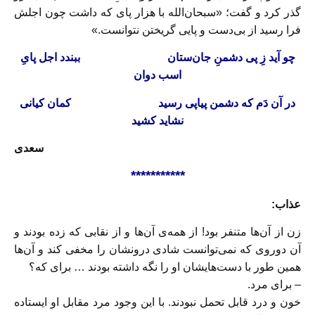
گذر کرد و گفت؛ «سبحان‌الله با هزار پای که داشت چون اجلش
فرا رسید از بی‌دست و پایی گریختن نتوانست.»
چو آید زِ پی دشمنِ جان‌ستان
ببندد اجل پایِ
اسب دوان
در آن دَم که دشمن پیاپی رسید
کمان کیانی
نشاید کشید
سعدی
***********
عذاب:
زن از آن­‌ها متنفر بود! از همه­‌ی آن­‌ها و از نقابی که زده بودند و
آن دوروی که نمی‌­توانست شادی درون­شان را مخفی کند و آن­‌ها
همین­ طور با دست‌هایشان او را نگه داشته بودند … برای که؟
– برای مرد.
خون و درد قابل تحمل نبودند. با این وجود مرد مقابل او ایستاده