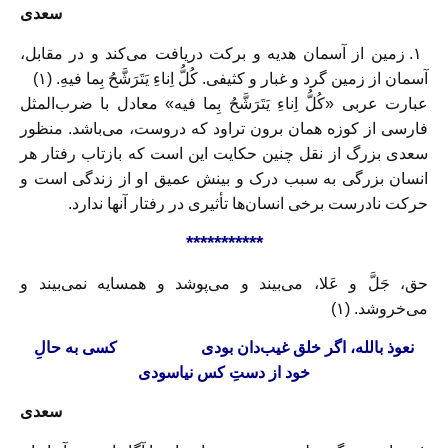
سعدی
۱. زمین از آسمان هدیه و برکت دریافت می‌کند و در مقابل،
آسمان از زمین گرد و غبار و کثیفی. کُلُّ اِناءِ يَتَرَشَّحُ بِما فيهِ. (۱)
عبارت عربی «کُلُّ اِناءِ يَتَرَشَّحُ بِما فيه» معادل با ضرب‌المثل
فارسی از کوزه همان برون تراود که دروست، می‌باشد. منظور
سعدی بزرگ از نقل چنین حکایت این است که بازتاب رفتار هر
انسان بزرگی به سبب درک و بینش عمیق او از زندگی است و
حرکت نادرست برخی انسان‌ها تأثیری در رفتار آنها ندارد.
***********
حق، جَلَّ و عَلا، می‌بيند و می‌پوشد و همسايه نمی‌بيند و
می‌خروشد. (۱)
نعوذ بالله، اگر خلق غيب‌دان بودی
کسی به حالِ
خود از دستِ کس نياسودی
سعدی