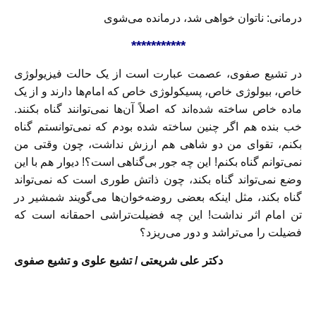
درمانی: ناتوان خواهی شد، درمانده می‌شوی
***********
در تشيع صفوی، عصمت عبارت است از يک حالت فيزيولوژی
خاص، بيولوژی خاص، پسيکولوژی خاص که امام‌ها دارند و از يک
ماده خاص ساخته شده‌اند که اصلاً آن‌ها نمی‌توانند گناه بکنند.
خب بنده هم اگر چنين ساخته شده بودم که نمی‌توانستم گناه
بکنم، تقوای من دو شاهی هم ارزش نداشت، چون وقتی من
نمی‌توانم گناه بکنم! اين چه جور بی‌گناهی است؟! ديوار هم با اين
وضع نمی‌تو‌اند گناه بکند، چون ذاتش طوری است که نمی‌تواند
گناه بکند، مثل اينکه بعضی روضه‌خوان‌ها می‌گويند شمشير در
تن امام اثر نداشت! اين چه فضيلت‌تراشی احمقانه است که
فضيلت را می‌تراشد و دور می‌ريزد؟
دکتر علی شریعتی / تشیع علوی و تشیع صفوی