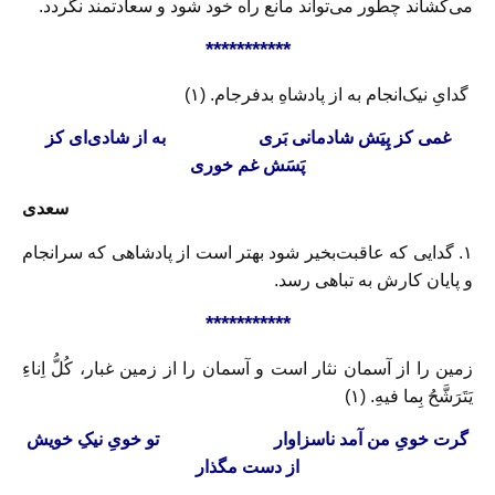
می‌کشاند چطور می‌تواند مانع راه خود شود و سعادتمند نگردد.
***********
گدایِ نیک‌انجام به از پادشاهِ بدفرجام. (۱)
غمی کز پِیَش شادمانی بَری
به از شادی‌ای کز
پَسَش غم خوری
سعدی
۱. گدایی که عاقبت‌بخیر شود بهتر است از پادشاهی که سرانجام
و پایان کارش به تباهی رسد.
***********
زمين را از آسمان نثار است و آسمان را از زمين غبار، کُلُّ اِناءِ
يَتَرَشَّحُ بِما فيهِ. (۱)
گرت خویِ من آمد ناسزاوار
تو خویِ نيکِ خويش
از دست مگذار