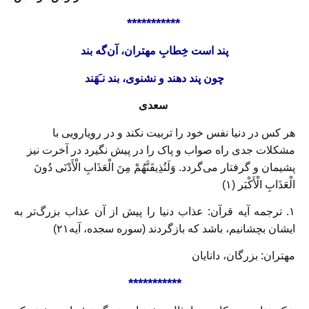
***********
پند است خِطابِ مهتران، آن‌گه بند
چون پند دهند و نشنوی، بند نـَهَند
سعدی
هر کس در دنیا نفس خود را تربیت نکند و در رویارویی با
مشکلات جدی راه صواب و پاک را در پیش نگیرد در آخرت نیز
پشیمان و گرفتار می‌گردد. وَلَنُذِیقَنَّهُمْ مِنَ الْعَذَابِ الْأَدْنَى دُونَ
الْعَذَابِ الْأَکْبَر (۱)
۱. ترجمه آیه قرآن: عذاب دنیا را پیش از آن عذاب بزرگ‌تر به
ایشان بچشانیم، باشد که بازگردند (سوره سجده، آیه۲۱)
مهتران: بزرگان، دانایان
***********