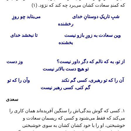
که کمندِ سعادت کشان می‌برد چه کند که نرَوَد. (۱)
شبِ تاریکِ دوستانِ خدای
می‌بتابد چو روزِ
رخشنده
وین سعادت به زورِ بازو نیست
تا نبخشد خدای
بخشنده
از تو، به که نالم که دگر داور نیست؟
وز دست
تو هیچ دست بالاتر نیست
آن را که تو رهبری، کسی گم نکند
وآن را که تو
گم کنی، کسی رهبر نیست
سعدی
۱. کسی که گوش بندگی‌اش را سنگین آفریده‌اند همان کاری را
می‌کند که فقط می‌شنود و کسی که ریسمان سعادت و
خوشبختی، او را با خود کشان کشان به سوی خوشبختی