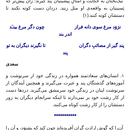
نیک‌بختان به حکایت و امثالِ پیشینیان پند گیرند؛ زان پیش‌تر که
پَسینیان به واقعه‌ی او مثل زنند. دزدان دست کوته نکنند تا
دستشان کوته کنند.(۱)
نرَوَد مرغ سوی دانه فراز
چون دگر مرغ بینـَد
اندر بند
پند گیر از مصائبِ دگران
تا نگیرند دیگران به تو
پند
سعدی
۱. انسان‌های سعادتمند همواره در زندگی خود از سرنوشت و
آموزه‌های گذشتگان پند و عبرت می‌گیرند و همچنین آیندگان از
سرنوشت اینان در زندگی خود سرمشق می‌گیرند. دزدها دست
از کار زشت خود بر نمی‌دارند تا اینکه سرانجام دیگران به زور
دستشان را از کار زشت کوتاه می‌کنند.
***********
آن‌را که گوشِ ارادت گران آفریده‌اند چون کند که بشنوَد، و آن را