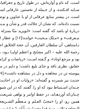
است‌، که نام و آوازه‌اش، در طول تاریخ و جغرافی
سـایه‌ افـکنده، و از جـمله از نخستین عارفانی است
است. در بیشتر منابع عرفانی از او با عناوین و توصی
نسبت داده‌اند، که نشان از جلالت قدر و شأن و مـنزل
دربارۀ او باشد که گفته است: «ابویزید منّا بمنزلة
مـعرفت» و «مـلک 
نـامتناهی‌، آن سلطان العارفین، آن حجة الخلایق اج
رحمة الله علیه – اکبر مشایخ و اعظم اولیـا‌ بـود‌،
بود‌ و مرجع‌ اوتاد»، و گـفته اسـت: «ریاضات و کرامات
حقایق، نظری نافذ و جدّی بلیغ داشت‌؛ و دایم‌ در م
حدیث نیز‌ شمرده‌ و گفته‌اند: «روایات او در احادیث
چـنان‌که آوردهـ‌اند‌، در‌ حفظ اوامر‌ و نواهی‌ شری
همین رو، او را «محبّ العـلم و مـعظّم الشـریعة» 
المجاهدة ثلاثین‌ سنة‌ فما‌ وجدتُ‌ شییاً‌ أشـدّ عـلیّ من‌ ال