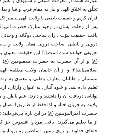
عبارت‌ است‌ از معرفت کشفی و شـهودی و علم حض
تخلّق به اخلاق الهی و نیل به مقام قرب و فنا و بق
قرآن کریم و حقیقت باطنی یا ولایت الهی پیامبر 
پس از رحلت ایشان در وجود مبارک حضرت امیرالم
یافت. حقیقت‌ نبوّت‌ دارای ساحتی دوگانه و و
درونی و باطنی. ساحت درونی همان ولایت و بـاط
تعریفی خوانده شده است.[۱] ا
(ع) و از آن حضرت به حضرات معصومین (ع)، ک
اسلامی‌اند،[۲] و از آن خاتمان ولایت مط
مسلمان و طالبان معارف باطنی و معنوی به ارث رس
تعلیم داده شد، و خـود آنـان، به عنوان‌ وارثان‌، ارث
توانایی دریافت آن را داشتند و دارند. علم باطن و 
ولایت به جریان افتاد‌ و لذا‌ فقط‌ از طـریق اتـصال 
حـضرت امیرالمؤمنین (ع) در این باره می‌فرماید: 
از ما‌ تعلیم‌ می‌گیرند‌. باقی [مردم] افسوس جز ک
خلفای خداوند بر روی زمین، اساطین زمـین، ابـواب