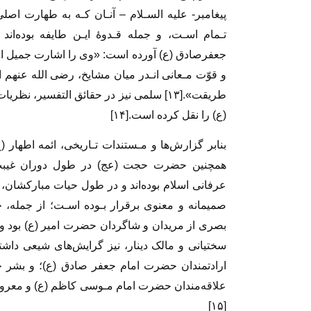
پیغامبر- علیه السـلام – آنـان کـه به طهارت اصلی
تـمام اسـت، و جمله‌ قـدوۀ ایـن طایفه بوده‌اند
‌‌جعفرصادق‌ (ع) آورده است: «وی را اشارت جمیل ا
و قوّت مـعانی انـدر میان مشایخ، رضی الله عنهم 
طریقت».[۱۳] سلمی نیز در حقائق التفسیر، 
(ع) را‌ نقل‌ کرده است.[۱۴]
بنابر گزارش‌ها و مـستندات تـاریخی، ائمه اطهار (ع)
همچنین حضرت حجت (عج) در طول دوران غیبت، 
عرفانی اسلام بوده‌اند و در طول‌ حیات مبارکشان، 
صمیمانه و معنوی برقرار بـوده اسـت؛ از جمله، 
بصری از مریدان و شاگردان حضرت امیر‌ (ع) بود‌
سختیانی و مالک دینار، نیز گرایش‌های شیعی داشتند
ارادتمندان حضرت امام جعفر صادق (ع)؛ و بشر ح
علاقه‌مندان حضرت امام مـوسی کاظم (ع) و معروف
[۱۵]