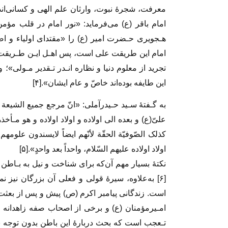
معرفت‌، شجرۀ‌ نبوت‌، وارثان علم الهی و کسانی‌اند
هـجویری حـضرت امیر (ع) را «مقتدای اولیاء و اصف
امام این طریقت علی است، پس اهـل ایـن طـریقت اقت
تجرید از معلوم دنیا و نظاره انـدر تـقدیر مـولی»؛ 
این طایفه بوده‌اند خاصّ و عام ایشان».[۴]
به گـفتۀ سـید‌ حـیدرآملی‌: «انّ‌ مرجع جمیع الشیعة 
علیّ(ع) و بعده الی اولاده و اولاد اولاده‌ و هو‌ 
کذلک الصّوفیّة الحقّة لأنّهم ایضاً لایسندون‌ علومهم‌ 
اولاد اولاده علیهم السّلام، واحداً بعد واحدٍ».[۵]
نکتۀ‌ بسیار‌ مهم‌ آن‌که برای شناخت و نیل به بـاطن 
[۶] به‌علاوه، سیرۀ قولی و فعلی آن بزرگان نیز 
است‌. زندگانی‌ پیامبر اکرم (ص) پیش و پس از بعث
امـیرمؤمنان (ع) و برخی از اصحاب صفه زاهدانه و عا
تـعجب‌ است‌ که بحث دربارۀ این باطن بدون توجه ب