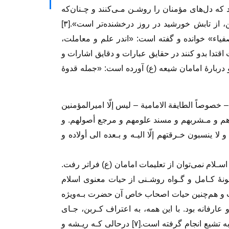
 که دل‌های مؤمنان را روشـن مـی‌کنند و چـنان‌که‌
امام‌ باقر (ع) می‌فرماید: «نور امام در قلب مؤمن، از تابش خورشید در روز درخشنده‌تر است».[۳]
یاء» خوانده و گفته است‌: «اندر‌ علم و معاملت،
دا بدو‌ کنند‌ در‌ حقایق عبارات و دقایق اشارات و
و دربارۀ امامان‌ شیعه‌ (ع) آورده است: «جمله قدوۀ
– خصوصاً الطایفة الامامیة – لیس إلّا امیرالمؤمنین
مـأخذهم و مـشربهم و مسند علومهم و مرجع أصولهم. و
و لا‌ ینسبون خـرقتهم إلّا الیـه و بـعده الی أولاده و
اسـلام نمی‌توان از تعلیمات امامان (ع) فراتر‌ رفت‌.
نمونۀ کـامل و گـواه روشـنی از حیات معنوی اسلام
ت و هم‌چنین حیات اصحاب خاص آن حضرت‌ بـه‌ویژه‌
رفانه‌ بود‌. با‌ این همه، به اعتراف کـربن، جـای
ه تشیع انجام گرفته است.[
۷]
درحالی‌ کـه‌ ریـشه و