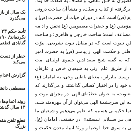
وری به حـق تـعالی، و اتصاف به صفات خداوند،
ا، برگرفته از کتاب و سنّت، و منشأ آن ساحت درونی‌
یک سال از با
می‌گذرد
اکرم (ص) است کـه در دوران حیات آن حضرت (ص) و
ؤمنین (ع) و حضرات معصومین (ع) تحقق و ادامه
ت
حدتی مضاعف است: ساحت خارجی و ظاهری؛ و ساحت
گنابادی قطعی
ن نـبوت است که در مقابل نبوت تشریعی، نبوّت
ین‌ حقیقت‌ معنوی باطنی و حکمت الهی از پیامبر (ص) به حضرت امیر
خطر از دست دا
ه به گفته شیخ سعدالدین حـموی اولیـای امت
می‌کند
لقۀ‌ الهیه‌ از طریق علم ارثی به شیعیان خاص و عارفان
گزارش اعدام ۲۰۱۸: قصاص و بخش
ید. بنابراین، معنای باطنی وحی، به امامان (ع)
‌ خود را در اختیار کسانی‌ گذاشتند‌ و می‌گذارند‌ که
مصطفی دانشج
معنویت، به عنوان عطیّه‌ای الهی، در مجرای نبوت و
بـه این سرچشمۀ الهی می‌توان‌ از‌ آن بـهره‌مند شـد.
۱۴ سال گذشته
«ما حکیمانی هستیم که تعلیم می‌دهیم و شیعیان ما
فی بـر سـیلابی نـیستند». در حقیقت‌، امامان (ع)،
قطع تلفن هفت
بزرگ
ی به سوی خدا، اوصیا و ورثۀ انبیا، معدن حکمت و