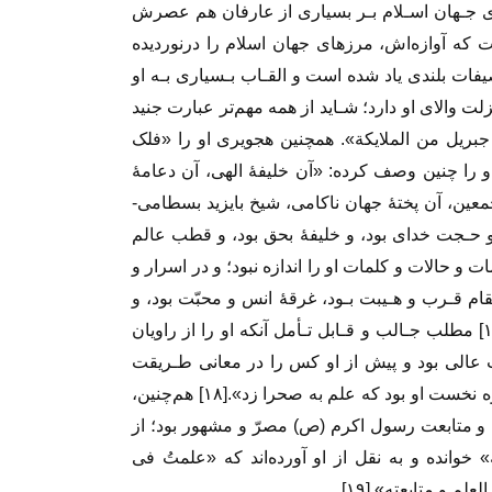
ای جـهان اسـلام بـر بسیاری از عارفان هم عصرش‌
 که آوازه‌اش، مرزهای جهان اسلام‌ را‌ درنوردیده‌
فات بلندی یاد شده است و القـاب‌ بـسیاری‌ بـه‌ او
ت والای او‌ دارد‌؛ شـاید از همه مهم‌تر عبارت جنید
 جبریل‌ من‌ الملایکة». همچنین هجویری او را «فلک
مـحبت» خوانده؛[۱۶] و عطار او‌ را‌ چنین وصف کرده: «آن خلیفۀ الهی، آن‌ دعامۀ‌
معین‌، آن‌ پختۀ جهان ناکامی، شیخ بایزید بسطامی-
 و حـجت خدای بود، و خلیفۀ بحق‌ بود‌، و قطب عالم‌
 و حالات‌ و کلمات‌ او را اندازه نبود؛ و در اسرار و
قام قـرب و هـیبت بـود، غرقۀ انس و محبّت‌ بود‌، و
پیوسته تن در مجاهده و دل‌ در‌ مشاهده داشت».[۱۷] مطلب جـالب و قـابل تـأمل آنکه او را از راویان
‌ عالی‌ بود‌ و پیش از او‌ کس‌ را در معانی طـریقت‌
چـندان‌ اسـتنباط نبود که او را. گفتند که در این شیوه نخست او بود که‌ علم‌ به صحرا زد».[۱۸] هم‌چنین،
عت‌ و متابعت رسول اکرم (ص) مصرّ‌ و مشهور بود؛ از
خوانده و به نقل از‌ او‌ آورده‌اند که «علمتُ فی
علم‌ و متابعته».[۱۹]