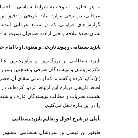
به هر حـال، بـا تـوجه به شرایط سیاسی – اجتما
عرفانی، در برخی موارد اثبات تاریخی و دقیق این نـ
گزارش‌های فراوانی که در منابع عرفانی آمده، 
نشان‌دهندۀ‌ علاقه و حتی ارادت صوفیان نسبت به ا
بایزید بسطامی‌ و پیوند‌ تاریخی و معنوی او با امام 
بایزید بسطامی از بزرگ‌ترین و پرآوازه‌ترین ع
تذکره‌نویسان و نویسندگان صوفی و همچنین بسیاری ا
(ع) تأکید کرده و گفته‌اند که او مدتی سقای آن حضرت 
لحاظ تاریخی دربارۀ این ارتباط تردید کرده‌اند. د
نخست نظریات و مطالب نویسندگان عارف و شیعی، 
را در این بـاره نـقل می‌کنیم.
تأملی در شرح احوال و تعالیم بایزید‌ بسطامی‌
طیفور بن عیسی بن سروشان بسطامی، مشهور به با