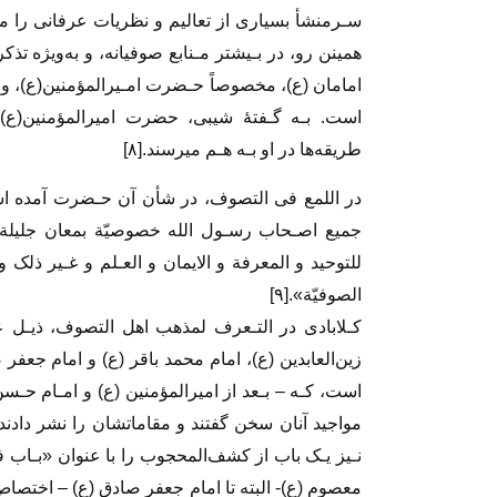
سـرمنشأ بسیاری از تعالیم‌ و نظریات‌ عرفانی را‌ می‌
همینن رو، در بـیشتر مـنابع صوفیانه، و به‌ویژه تذ
امامان (ع)، مخصوصاً‌ حـضرت‌ امـیرالمؤمنین(ع)، وو 
است. بـه گـفتۀ شیبی، حضرت امیرالمؤمنین(ع)
طریقه‌ها در او بـه هـم میرسند‌.[۸]
در‌ اللمع‌ فی‌ التصوف‌، در‌ شأن آن حـضرت آمده 
جمیع اصـحاب رسـول الله خصوصیّة بمعان جلیلة 
للتوحید و المعرفة‌ و الایمان و العـلم و غـیر ذلک
الصوفیّة».[۹]
کـلابادی در التـعرف لمذهب اهل التصوف، ذیـل عـ
زین‌العابدین‌ (ع)، امام‌ محمد باقر (ع) و امام جع
است، کـه – بـعد از امیرالمؤمنین (ع) و امـام حـس
نـیز یـک باب از کشف‌المحجوب را با عنوان «بـاب فـی
معصوم (ع)- البته تا‌ امام‌ جعفر صادق (ع) – اختصاص