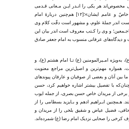
 مخصوص‌اند هر یکی را انـدر ایـن‌ مـعانی‌ قـدمی
 خاصّ و عامم ایشان»؛[
۱۲]
هم‌چنین دربارۀ امام
ست اندر جملۀ علوم، و مشهور است دقّت‌ کلام‌ وی‌
اجـمعین؛ و وی را کـتب معروف است اندر‌ بیان این
نظریات و دیدگاه‌های عرفانی منسوب به‌ امام جعفر صادق
، به‌ویژه امـیرالمومنین (ع) تـا امام هشتم (ع)، و
همواره مهم‌ترین و اصیل‌ترین مراجع معنویت
ما بین آنان و بعضی از صوفیان و عارفان پیوندهای
چنان‌که با تفصیل بیشتر اشاره خواهیم کرد، حسن
 و برخی از مریدان خاص حسن بصری، از جمله ایوب
. هـمچنین ابـراهیم ادهم و بـایزید بسطامی را از
افی‌، فضیل‌ عیاض و شقیق بلخی را از مریدان و
 کرخی را صحابی نزدیک امام رضا (ع) شمرده‌اند.