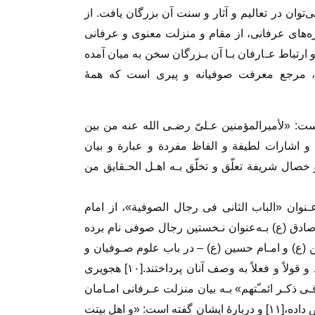
توان‌ در‌ تعالیم و آثار و سنت آن بزرگان یافت‌. از‌
کره‌های عرفانی، از مقام و منزلت‌ معنوی‌ و عرفانی
ارتباط عـارفان‌ بـا‌ آن بـزرگان سخن به میان آمده
، مرجع معرفت صوفیانه و پیری‌ است‌ که‌ همۀ
است: «لأمیرالمؤمنین عـلیّ رضـی الله عنه من بین
و اشارات لطیفة و الفاظ مفردة و عبارة و بیان
 و خصال شریفة تعلّق و تخلّق بـه اهـل الحـقایق من
نوان «الباب الثانی فی رجال الصوفیة»، از امام
فر صادق (ع) بـه‌عنوان نـخستین رجال صوفی نام برده
ن (ع) و امـام حسین (ع) – در باب علوم صـوفیان و
مواجید آنان سخن گفتند و مقاماتشان را‌ نشر‌ دادند و قولاً و فعلاً به وصف آنان پرداختند.[۱۰] هجویری
 ذکـر ائمـّتهم» بـه بیان‌ منزلت‌ عـرفانی امـامان
 داده،[
۱۱]
و دربارۀ ایشان گفته است: «و اهل بیتت