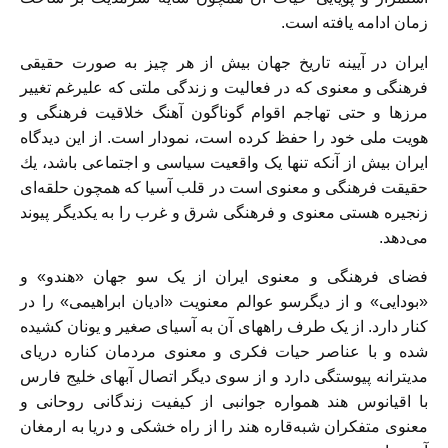
زمان ادامه يافته است.
ايران در آيينه تاريخ جهان بيش از هر چيز به صورت حقيقى
فرهنگى و معنوى كه در فعاليت و زندگى ملتى كه علی‏رغم تغيير
مرزها و حتى تهاجم اقوام گوناگون آهنگ خلاقيت فرهنگى و
هويت ملى خود را حفظ كرده است، نمودار است. از اين ديدگاه
ايران بيش از آنكه تنها يک واقعيت سياسى و اجتماعى باشد، يك
حقيقت فرهنگى و معنوى است در قلب آسيا كه همچون حلقه‌‏اى
زنجيره هستى معنوى و فرهنگى شرق و غرب را به يكديگر پيوند
می‌‏دهد.
فضاى فرهنگى و معنوى ايران از يک سو جهان «هندو» و
«بودايى» و از ديگرسو عوالم معنويت «اديان ابراهيمى» را در
كنار دارد. از يک طرف راههاى آن به آسياى صغير و يونان كشيده
شده و با عناصر حيات فكرى و معنوى مردمان كناره درياى
مديترانه پيوستگى دارد و از سوى ديگر اتصال آبهاى خليج فارس
با اقيانوس هند همواره جوانبى از كيفيت زندگانى روحانى و
معنوى متفكران شبه‌قاره هند را از راه خشكى و دريا به ارمغان