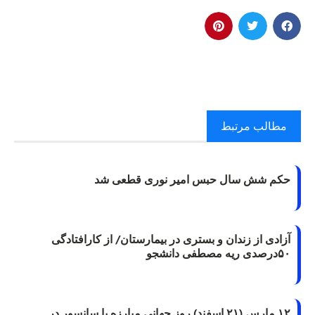
مطالب مرتبط
حکم شش سال حبس امیر نوری قطعی شد
آزادی از زندان و بستری در بیمارستان/ از کارافتادگی
۵۰درصدی ریه مصطفی دانشجو
۱۲ مارس (۲۱ اسفند) روز جهانی مبارزه با سانسور در