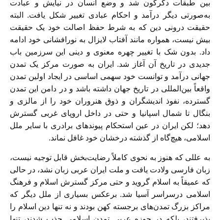
بين طبقات دگرگون شد و وضع انسان در نيايش و عبادت
به‌‏صورتى ديگر درآمد و احكام عبادى تغيير شكل يافت. البته
حقيقت درونى دين كه به شرط حفظ اصالت خود يک حقيقت
بيش نيست، همواره مانند آفتاب لايزال به نورافشانى خود ادامه
داد. بدون شک با تغيير چهره معنوى و دينى اين سرزمين باب
جديدى در تاريخ آن آغاز شد. ايران به صورت مركز يک تمدن
جهانى درآمد و توانست خود سهمى اساسى در ايجاد اولين تمدن
واقعاً بين‌‏المللى در تاريخ جهان داشته باشد و در دامن اين تمدن
گسترده، نفوذ انديشگران و ذوق هنروران خود را از مالزى و
بنگال تا شمال اسپانيا و حتى در داخل اروپاى غربى گسترش
دهد؛ لكن ايران در عين استحكام پيوندهاى برادرى با ساير ملل
اسلامى، هيچ‌‏گاه از گذشته درخشان خود غافل نماند.
به عللى كه هنوز به نحوى كاملاً رضايت‌بخش قابل توجيه نيست،
زبان فارسى ولادت يافت و ملت ايران عربى زبان نشد، در حالى
كه عميقاً به اسلام گرويد و حتى مركز گسترش اسلام و فرهنگ
اسلامى درسراسر آسيا شد. برعكس بسيارى از ملل ديگر كه
مراكز بزرگ تمدن‌هاى برجسته كهن بودند و نه تنها دين اسلام را
پذيرفتند، بلكه در حوزه عربى تمدن اسلامى جذب شدند، تنها