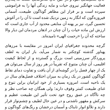
فعاليت جهانگير نيروى حيات و مايه زندگى آنها را به فراموشى
سپرده است و بر فراز اين مظاهر گوناگون طبيعت، آسمانى
فيروزه‌‏گون كه انگار به زمين نزديک شده است تا آن را در آغوش
تحسين گيرد، نيز بر پهنه آن منابعى محدود از آب جارى است كه
ارزش اين ماده حيات را آن چنان در اذهان مردمان اين ديار والا
ساخته كه آن را «رحمت الهى» ناميده‌‏اند.
گرچه محدوده جغرافياى ايران امروز در مقايسه با مرزهاى
پهناور گذشته كوچكتر به شمار می‌‏آيد، باز ايران به لطف
پروردگار سرزمينى است بزرگ و گسترده و از لحاظ كيفيت
اقليمى، آن چنان متنوع كه تقريباً در هر روز از سال می‌‏توان هر
يک از چهار فصل را در گوشه‌‏اى از آن يافت و تفاوت دماى نقاط
گوناگون كشور در يک زمان به ميزان اختلاف فصل‌هاى سال در
يک ناحيه است. امروزه بسيارى از خود ايرانيان براين تنوع و
غناى طبيعت كمتر وقوف دارند؛ ولى همگان ‌‏‌‏‌‏چه صاحب نظر و
چه ناآگاه‌‏‌ در عمق روح خود تحت تأثير اين طبيعت عظيم و
سركش و مقهور ناشدنى و در عين حال لطيف و چشم‌‏نواز قرار
دارند و تلألؤ انوار تابناک و آسمان درخشان و رنگ‌هاى گوناگون و