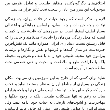
اختلاف‌هاى دگرگون‌كننده مظاهر طبيعت و تعادل ظريف بين
موجودات اين سرزمين آنان را سخت تحت تأثير قرار می‌‏دهد.
لازم به تذكر است كه وجود حيات در فلات ايران، چه زندگى
نباتات و چه حيوانات و چه انسان، براساس هماهنگى و اعتدالى
بسيار لطيف استوار است. در سرزمينى كه «آب» چندان كمياب
است كه محل زندگى مردمان را «آبادى» می‌‏نامند و جايى را كه
قابل زيستن نيست «بيابان»، ايرانى همواره مانند يک نقش‌‏آفرين
چيره‌‏دست در ميان گنبدها و فرشها و نقش و نگارها و تزئينات
پيرامون خود محيط طبيعى خود را نه با عنف و تعرض به محيط،
بلكه با ظرافت طبع و ملاطفت و محبت و حتى همدمى تحت
سلطه خود در آورده است.
شايد براى كسى كه از خارج به اين سرزمين پاى می‌‏نهد، امكان
زندگى در بسيارى از مناطق ايران به نظر مستبعد نمايد و عجب
دارد كه چگونه اين ملت توانسته است طى قرنها و بلكه هزاران
سال به رغم نه تنها مشكلات طبيعى، بلكه با وجود جنگها و
مهاجرت‌ها و آشوب‌هاى تاريخى به حيات خود ادامه دهد. ولى
پيوند ايرانيان با عوامل طبيعى سرزمينى كه خالق عالم كاشانه و