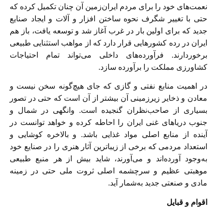
نعمت‌‏هاى خود را براى مردم ايران‌‏زمين آن چنان تكميل كرده كه
حتى با تغيير شگرف نحوه ساختن‌‏ افزار و آلات و ايجاد صنايع
جديد كه براى اولين بار در غرب آغاز شد و توسعه يافت، باز هم
ايران در رده كشورهايى قرار دارد كه از مواهب استثنايى طبيعى
برخوردارند. فرآورده‌‏هاى داخلى می‌‏تواند تمام احتياجات
كشاورزى مملكت را برآورده سازد.
در اهميت منابع نفتى و گازى كه جاى هيچ‌‏گونه سخن نيست و
معادن و ذخاير زيرزمينى آن بيشتر از آن است كه حتى در تصور
بسيارى از صاحب‌‏نظران گنجيده است. وانگهى در شمال و
جنوب درياهاى غنى ايران را احاطه كرده و خواهد توانست در
آينده از منابع اصلى مواد غذايى باشد. و بالاخره كوشايى و
استعداد مردمى كه برخى از زيباترين آثار هنرى را در صنايع خود
به‌‏‌‏وجود آورده‌‏اند و می‌‏آورند، شايد بيش از هر منبع طبيعى
موهبتى عظيم و سرچشمه اصلى ثروت ملى حتى در زمينه
مادى و صنعتى جديد به‌‏‌‏‌‏شمار آيد.
اقوام و قبايل