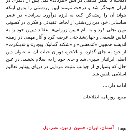
آميخته با تفكر مذهبى در آيين «مزدک» يكى پس از ديگرى در
ايران جلوه‌گر شد و درخت تنومند آيين زردشتى را بدون اينكه
بتواند آن را ريشه‌كن كند، به لرزه درآورد. سرانجام در عصر
ساسانى، خود دين زردشتى از لحاظ عقيدتى و فكرى در كسوتى
نوين تجلى كرد و به نام «آيين زروانى»، عقائد ديرين خود را به
لباس فلسفى و جهان‌‏شناختى عرضه كرد و آثار مهمى در زمينه
انديشه همچون «بُندهشن» و «شكند گمانيک ويچار» و «دينكرت»
از خود به جاى گذارد، و بالاخره دوران حيات آن به عنوان دين
اصلى ايرانيان سپرى شد و جاى خود را به اسلام بخشيد، در عين
حال كه بسيارى از جوانب مثبت مزدايى در درياى پهناور تعاليم
اسلامى تلفيق شد.
ادامه دارد…
منبع: روزنامه اطلاعات
آسمان
,
ايران
,
حسين
,
زمين
,
نصر
,
پل
Tags