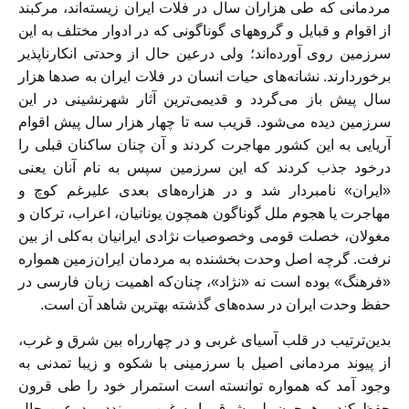
مردمانى كه طى هزاران سال در فلات ايران زيسته‌‏اند، مركبند
از اقوام و قبايل و گروههاى گوناگونى كه در ادوار مختلف به اين
سرزمين روى آورده‌‏اند؛ ولى درعين حال از وحدتى انكارناپذير
برخوردارند. نشانه‌‏هاى حيات انسان در فلات ايران به صدها هزار
سال پيش باز می‌‏گردد و قديمی‌‏ترين آثار شهرنشينى در اين
سرزمين ديده می‌‏شود. قريب سه تا چهار هزار سال پيش اقوام
آريايى به اين كشور مهاجرت كردند و آن چنان ساكنان قبلى را
در‌‏‌‏خود جذب كردند كه اين سرزمين سپس به نام آنان يعنى
«ايران» نامبردار شد و در هزاره‌‏هاى بعدى علیرغم كوچ و
مهاجرت يا هجوم ملل گوناگون همچون يونانيان، اعراب، تركان و
مغولان، خصلت قومى وخصوصيات نژادى ايرانيان به‌كلى از بين
نرفت. گرچه اصل وحدت بخشنده به مردمان ايران‌‏زمين همواره
«فرهنگ» بوده است نه «نژاد»، چنان‌‏كه اهميت زبان فارسى در
حفظ وحدت ايران در سده‌‏هاى گذشته بهترين شاهد آن است.
بدين‌‏‌‏ترتيب در قلب آسياى غربى و در چهارراه بين شرق و غرب،
از پيوند مردمانى اصيل با سرزمينى با شكوه و زيبا تمدنى به
وجود آمد كه همواره توانسته است استمرار خود را طى قرون
حفظ كند و همچون پلى شرق را به غرب بپيوندد و درعين حال