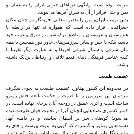
مرتبط بوده است. وانگهى درياهاى جنوبى ايران را به عمان و
يمن و حتى فراتر از آن به شرق آفريقا می‌‏پيوندد.
بدين ترتيب ايران‌زمين را تقدير متعالى آفريدگار در چنان مكان
جغرافيايى قرار داده است كه همواره نه تنها در رابطه با
هندوستان و عربستان و مناطق ترک‌‏نشين در شرق و غرب خود
باشد، بلكه با چين و ساير سرزمين‌هاى خاور دور همچنين با همه
ملل شرقى و شمال شرقى آفريقا و به عبارت ديگر تقريباً با
كليه عناصر فرهنگى دنياى قديم تلاقى و ارتباطى نزديک داشته
باشد.
عظمت طبيعت
در محدوده اين كشور پهناور، عظمت طبيعت به نحوى شگرف
مردمان اين سرزمين را با قدرت و حكمت بالغه خالق روبرو
ساخته است و اثرى عميق در روحيه آنان برجاى نهاده است. در
كمتر كشورى تضادهايى آنچنان گيرا در تجليت جهان طبيعت ديده
می‌‏شود؛ كوه‌هايى سر بر آسمان ساييده و در دامنه آنها،
دشت‌هايى پهناور و گسترده كه گويى به ابديت پيوسته و جاى به
جاى جنگل‌‏هايى انبوه و در عين حال صحراهايى خشک كه پندارى