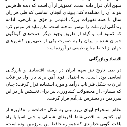
ميهن آنان قرار داده است، عميق‌‏تر از آن است كه ديده ظاهربين
بتواند آن را مشاهده كند؛ پيوندى آنچنان اساسى كه طى هزاران
سال با همه تغييرات بزرگ اقليمى و جوّى و تاريخى، ادامه
زندگانى اين ملت را ميسر ساخته است. لكن نبايد فراموش كرد
كه كمبود آب و گياه از طريق وجود ديگر نعمت‌‏هاى گوناگون
جبران شده و ايران را به صورت يكى از غنی‌‏ترين كشورهاى
جهان از لحاظ منابع طبيعى در آورده است.
اقتصاد و بازرگانى
در طى تاريخ نيز سهم ايران در زمينه اقتصادى و بازرگانى
اساسى بوده است. به احتمال قوى آهن براى بار اول در فلات
ايران به شكل فلز ناب درآمد و مورد استفاده قرار گرفت؛ چنان
كه بسيارى از محصولات كشاورزى نيز براى نخستين بار در اين
سرزمين در دسترس بنی‌‏آدم قرار گرفت.
نظام استخراج آبهاى زيرزمينى به شكل «قنات» و «كاريز» از
اين كشور به اقصی‌‏نقاط آفريقاى شمالى و حتى اسپانيا راه
يافت. گويى خداوندى كه همواره حافظ اين سرزمين بوده است،