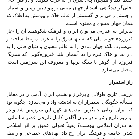
تجلی‌‏گر ديدگاهى باشد از جهان مبتنى بر پيوند بين زمين و آسمان
و جستن راهى براى گسستن از عالم خاک و پيوستن به افلاک كه
همان جهان مينوى و معنوى است.
بنابراين به عبارتى می‌‏توان ايران و فرهنگ شكوهمند آن را «پل
فيروزه» خواند؛ پلى كه نه تنها شرق را به غرب مرتبط ساخته و
می‌‏سازد، بلكه جهان مادى را به عالم معنوى و دنياى فانى را به
دار بقا و خاک تيره را به آسمان بلند فيروزه‌‏گونى كه همرنگ
فيروزه آن گوهر يا سنگ پربها و معروف اين سرزمين است،
متصل می‌‏سازد.
راز استمرار
بررسى تاريخ طولانى و پرفراز و نشيب ايران، آدمى را در مقابل
مسأله چگونگى استمرار آن به انديشه وادار می‌‏سازد. چگونه بود
كه ايران آريايى جايگزين تمدن‌هاى كهن اين سرزمين شد و در
نيمروز تاريخ بشر و در ميان آگاهى كامل تاريخى عصر ساسانى،
به دوران اسلامى پيوست؟ يقيناً تحولى عميق بر اثر اسلامى
شدن جامعه و فرهنگ ايران رخ داد. نهادهاى اجتماعى و رابطه