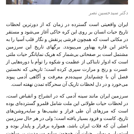
دكتر سيدحسين نصر
ايران واقعيتى است گسترده در زمان كه از دورترين لحظات
تاريخ حيات انسان بر ‏روى اين كره خاكى آغاز می‌‏شود و مستقر
در مكانى است كه همچون فرشى پرنقش و نگار قلب آسيا را به
باختر اين قاره پهناور می‌پيوندد. برگهاى تاريخ اين سرزمين
مشتمل است بر صفحاتى بی‌‏شمار كه هريک نمايانگر حيات ملتى
است كه ادوار تابناكى از عظمت و شكوه را توأم با دوره‌‏هايى از
عسرت و رنج و مرارت سپرى كرده است؛ تاريخى كه نخستين
فصل آن با چشم‌‏انداز سپيده‌‏دم معرفت و آگاهى آدمى پيوند
می‌‏خورد و در دل لحظات تاريک آن سحرگاه تمدن نهفته است.
سرزمين ايران مانند سينه آدمى كه در انشراح و انقباض است،
در لحظات حيات طولانى اين ملت شامل قلمرو گسترده‌‏اى بوده
است كه مرزهاى آن طى فراز و نشيب‌‏ها و سايه‌روشن‌هاى
تاريخ، كاست و فزود بسيار يافته است؛ ولى در هر حال سرزمين
اصلى آن كه فلات ايران باشد، همواره برقرار و پايدار بوده و
استمرار و پويايى حيات آن همچون سايه سرمديت بر ساحت