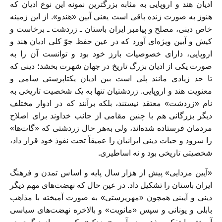
اديان هند و اروپايى به مثابه بزرگترين نمونه اين نوع اديان كه
هنوز به صورت زنده باقى است يعنى آيين «هندو». از اين زمينه
خاص دينى، مصلح و پيامبر ايران باستان ـ زردشت ـ برخاست و
كيش و آيين ويژه‌اى آورد كه در عين حفظ جوّ كلى اديان هند و
اروپايى، داراى خصوصيات بارز خود بود و توانست آن را به
صورت يكى از اديان بزرگ تاريخ در جهان شهرت بخشد؛ دينى كه
تا حد زيادى مانند پلى است بين اديان يكتاپرستى سامى و
معنويت هند و اروپايى. زردشتيان تنها به يک شخصيت تاريخى به
نام «زردشت» معتقد نيستند، بلكه برآنند كه در ادوار مختلف
ديگر بزرگانى هم با چنين مقامى از جانب خداوند براى اصلاح
مردمان فرستاده شده‌اند، ولى به‌‏‌‏هر حال زردشتى كه «گات‌ها»
را سرود و حيات دينى ايرانيان را عميقاً تحت نفوذ خود قرار داد،
شخصيتى تاريخى بود و نه اساطيرى.
«آيين مزدايى» پيش از هزار سال پايه و اساس تمدن و فرهنگ
ايران باستان را تشكيل داد. در عين حال كه نهضت‌هاى مهم ديگر
دينى و آيينى همچون «مهرپرستى» به صورت آميخته با مذاهب
بابلى و يونانى و سپس «مانويت» و بالاخره نهضت‌هاى سياسى