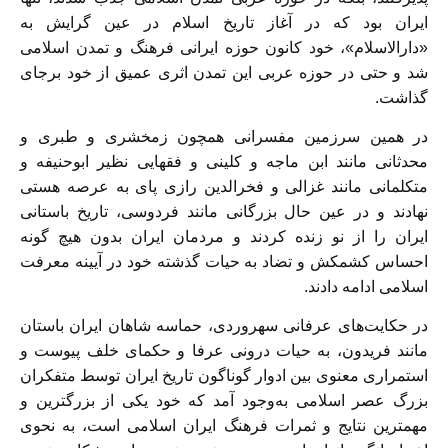
ايران بود كه در آغاز تاريخ اسلام در عين گرايش به
«دارالاسلام»، خود كانون حوزه ايرانى فرهنگ و تمدن اسلامى
شد و حتى در حوزه عربى اين تمدن اثرى عميق از خود برجاى
گذاشت.
در همين سرزمين مفسرانى همچون زمخشرى و طبرى و
محدثانى مانند ابن ماجه و كلينى و فقهايى نظير ابوحنيفه و
متكلمانى مانند غزالى و فخرالدين رازى پاى به عرصه هستى
نهادند و در عين حال بزرگانى مانند فردوسى، تاريخ باستانى
ايران را از نو زنده كردند و مردمان ايران بدون هيچ گونه
احساس كشمكش و تضاد به حيات گذشته خود در آيينه معرفت
اسلامى ادامه دادند.
در حكايت‌هاى عرفانى سهروردى، حماسه شاهان ايران باستان
مانند فريدون، به حيات درونى عرفا و حكماى خلف پيوست و
استمرارى معنوى بين ادوار گوناگون تاريخ ايران توسط متفكران
بزرگ عصر اسلامى به‌‏‌‏وجود آمد كه خود يكى از بزرگترين و
مهمترين نتايج و ثمرات فرهنگ ايران اسلامى است، به نحوى