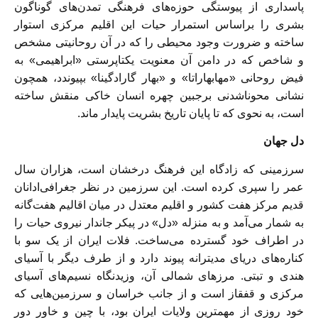
پاسدارى از پيوستگى حوزه‌‏هاى فرهنگى تمدن‌هاى گوناگون
بشرى را براساس استمرار حيات اين اقليم مركزى استوار
ساخته و ضرورت وجود محيطى را كه در آن روحانيتى مشخص
و شاخص كه در دامن آن معنويت يكتاپرستى «ابراهيمى» به
فيض روحانى «مهابهاراتا» و «بهار گارادگينا» بپيوندد، همچون
نشانى محو‌‏ناشدنى برجبين چهره انسان خاكى منقش ساخته
است، به نحوی ‏كه تا پايان تاريخ بشريت پايدار ماند.
دل جهان
سرزمينى كه زادگاه اين فرهنگ درخشان است، هزاران سال
عمر را سپرى كرده است. اين سرزمين در نظر جغرافی‌ادانان
قديم مركز هفت كشور و اقليم معتدل در ميان اقاليم هفت‌‏گانه
به شمار می‌‏آمد و به منزله «دل» در پيكر جاندار نيروى حيات را
در اطراف خود گسترده می‌‏ساخت. فلات ايران از يک سو با
كناره‌‏هاى درياى مديترانه پيوند دارد و از طرف ديگر با آسياى
هندى و تبتى. مرزهاى شمالى آن، وزيدنگاه نسيم‌‏هاى آسياى
مركزى و قفقاز است و از جانب خراسان و سرزمين‌هايى كه
خود روزى از مهمترين ولايات ايران بود، با چين و خاور دور