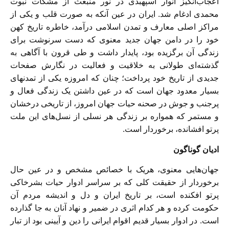
اعجاب‌‏انگيز انوار اسپهبدى در نور منبعث از مشكات نبوت
محمدى ادغام شد. ايران در عين آنكه به صورت قلب و يكى از
مراكز اصلى معارف و تمدن اسلامى درآمد، خاطره تاريخ كهن
خود را در دامن جهان جديد معنوی ‏كه دست سرنوشت براى
زندگى آن برگزيده بود، پايدار داشت و طى قرون با آگاهى به
گذشته‌اى طولانى به خلاقيت و فعاليت در نگارش صفحات
جديدى از تاريخ خود پرداخت؛ چنان كه امروزه يكى از تمدنهاى
بسيار معدود جهان است كه در عين داشتن يک زندگى فعال و
پرجنب و جوش در صحنه حيات جهان امروز، از تاريخى درخشان
و مستمر كه همواره بر زندگى هر نسلى از نسل‌هاى اين ملت
پرتو افشانده، برخوردار است.
اديان گوناگون
جهان‌هايى معنوى، هريک با خصائص مشخص و در عين حال
برخوردار از حقيقت كلی ‏كه بر سراسر ادوار حيات بشرخاكى
پرتو افكنده است، بر تاريخ ايران و دل و انديشه مردم آن
حكومت كرده و هر كدام اثرى در ضمير و نهاد آنان به جا گذارده
است. در ادوار بسيار قديم اقوام ايرانى را دين و آيينى بود از تبار