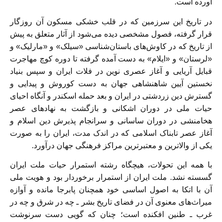
آورده است.
در تاريخ اين سرزمين كه در قلب خشكى مسكون آن روزگار
قرار گرفته، فصول مشخصى ديده می‌‏شود از آثار متعلق به پيش
از تاريخ كه در كاوش‌هاى باستان‌‏شناسى «سيلک» و «مارليک» و
«لرستان» و «ايلام» به دست آمده گرفته تا دوره كوچ مهاجرت
قبايل آريايى و آغاز عصرى نوين در فلات ايران و سپس بنياد
نخستين آيين شاهنشاهى جهان به دست كوروش و پيدايى و
گسترش دين زردشتى در ايران و بعد حمله اسكندر و آنگاه احياى
حيات ملى در دوران اشكانى و بازگشت به نهادهاى عصر
هخامنشى در دوران ساسانى و سرانجام پذيرش دين اسلام و
آغاز عصر تابناک اسلامى كه در اندک مدت، ايران را به صورت
يكى از والاترين و معتبرترين مراكز فرهنگى جهان درآورد.
با همه اين تحولات، هيچگاه رشته استمرار حيات ملت ايران
گسسته نشد. ملت ايران از استمرار برخوردار بود و هويت ملى
آن با اتكا به اصول اساسى خود همچنان پابرجا مانده و آوازه
ميراث‌هاى معنوى آن در فضاى تاريخ بشر ـ چه در شرق و چه در
غرب ـ طنين افكنده است؛ چنان كه گويى دست سرنوشت