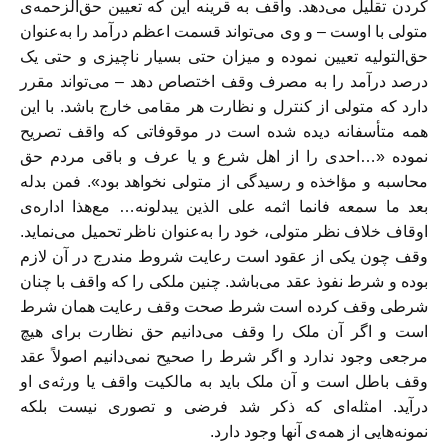
کردن تقلیل می‌دهد. واقف به قرینه این که تعیین حق‌الزحمه‌ی
متولی با اوست – و وی می‌تواند قسمت اعظم درآمد را به‌عنوان
حق‌التوليه تعيين نموده و میزان حتی بسیار ناچیزی و حتی یک
درصد درآمد را به مصرف وقف اختصاص دهد – می‌تواند مقرر
دارد که متولى از کنترل و نظارت هر مقامی خارج باشد. با این
همه متأسفانه دیده شده است در موقوفاتی که واقف تصریح
نموده «…احدی را از اهل شرع و يا عرف و باقی مردم حق
محاسبه و مؤاخذه و رسیدگی از متولی نخواهد بود». فمن بدله
بعد ما سمعه فانما اثمه على الذين يبدلونه… مع‌هذا اداره‌ی
اوقاف خلاف نظر متولی، خود را به‌عنوان ناظر تحمیل می‌نماید.
وقف چون یکی از عقود است رعایت شروط مندرج در آن لازم
بوده و شرط نفوذ عقد می‌باشد. چنین ملکی را که واقف با چنان
شرطی وقف کرده است شرط صحت وقف رعایت همان شرط
است و اگر آن ملک را وقف می‌دانیم حق نظارت برای هیچ
مرجعی وجود ندارد و اگر شرط را صحیح نمی‌دانیم اصولاً عقد
وقف باطل است و آن ملک باید به مالکیت واقف يا ورثه‌ی او
درآید. امثله‌اى که ذکر شد فرضی و تصوری نیست بلکه
نمونه‌هايى از همه‌ی آنها وجود دارد.