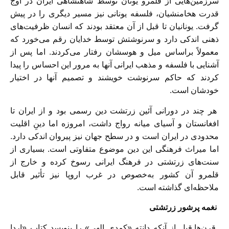
سرزمین‌هایی از قلمرو یونان توسط شاهنشاهی ایران در اوج
قدرت هخامنشیان، فلسفه یونانی نیز مسیر دیگری را در پیش
گرفت. یونانیان تا قبل از آن معتقد بودند که انسان ظرفیت‌های
ذهنی اندکی دارد و سرنوشتش توسط خدایان رقم می‌خورد که
معمولاً براساس میل و هوسشان رفتار می‌کردند. اما پس از
آشنایی با فلسفه و مذهب ایرانی آنها به مرور این احساس را پیدا
کردند که حاکم سرنوشت خویشند و تصمیم آنها در اختیار
خودشان است.
هر چند در دورانی آئین زرتشت دین رسمی بود و از ایران تا
افغانستان و آسیای میانه رواج داشت، امروزه اما دینِ اقلیت
محدودی در ایران است و در سطح جهان نیز پیروان اندکی دارد.
اما میراث فرهنگی این دین موضوع متفاوتی است. بسیاری از
سنت‌های زرتشتی در فرهنگ ایرانی رسوخ کرده و خارج از
قلمرو آن کشور به‌خصوص در غرب اروپا نیز تأثیر قابل
ملاحظه‌ای گذاشته است.
نغمه پرشور زرتشتی
قرن‌ها قبل از آنکه دانته «کمدی الهی» را بنویسد کتاب «اردا