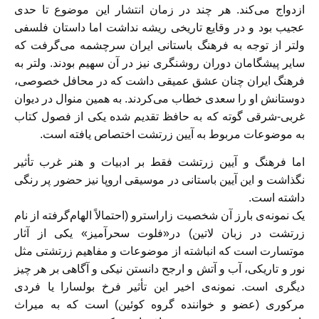
ازدواج می‌کند. هر چند در زمان انتشار این موضوع تا حدی
عجیب بود و در وقایع تاریخی ریشه نداشت اما داستان فلسفی
ولتر از توجه به فرهنگ باستانی ایران سرچشمه می‌گرفت که
سایر پیشگا
مان دوران روشنگری نیز در آن سهیم بودند. ولتر به
فرهنگ ایران چنان عشق عمیقی داشت که در محافل خصوصی،
دوستانش او را سعدی خطاب می‌کردند. به همین منوال در دیوان
غربی-شرقی گوته که به حافظ تقدیم شده یکی از فصول کتاب
به موضوعات مربوط به آیین زرتشت اختصاص یافته است.
اما فرهنگ و آیین زرتشت فقط بر ادبیات و هنر غرب تأثیر
نگذاشت و این آیین باستانی در موسیقی اروپا نیز حضور پر رنگی
داشته است.
یک نمونه‌ی بارز آن شخصیت زاراسترو (احتمالاً الهام‌گرفته از نام
زرتشت در زبان لاتین) در«فلوت سحرآمیز» یکی از آثار
موتسارت است که انباشته از موضوعات و مفاهیم زرتشتی مثل
نور و تاریکی، آب و آتش و ارجح دانستن نیکی و آگاهی بر هر چیز
دیگری است. نمونه‌ی اخیر این تأثیر فرخ بولسارا یا فردی
مرکوری (عضو و خواننده گروه کوئین) است که به میراث