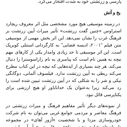
پارسی و زرتشتی خود به شدت افتخار می‌کرد.
یخ و آتش
در زمینه موسیقی هیچ مورد مشخصی مثل اثر معروف ریچارد
استراوس «چنین گفت زرتشت» تأثیر میراث آیین زرتشت بر
فرهنگ غرب را نشان نمی‌دهد. این اثر بخش مهمی از موسیقی
متن فیلم “۲۰۰۱، ادیسه فضایی” به کارگردانی استنلی کوبریک
است. این اثر موسیقی تا حد زیادی وامدار یکی از کارهای مهم
نیچه به همین نام است که پیامبری به نام زاراسوسترا را دنبال
می‌کند. هر چند بسیاری از ایده‌هایی که نیچه در این کتاب مطرح
می‌کند ربطی به آیین زرتشت ندارد. فیلسوف آلمانی، دوگانگی
نیکی و شر را به شکلی که در آیین زرتشت تبیین شده است را
رد می‌کند زیرا به‌عنوان یک خداناباور او هیچ ارزشی برای
یکتاپرسی قائل نبود.
از نمونه‌های دیگر تأثیر مفاهیم فرهنگ و میراث زرتشتی در
فرهنگ معاصر و مردمی جوامع غربی می‌توان به نام شرکت
خودروسازی مزدا و یا شخصیت «آزور آهای» در مجموعه
داستان‌های «بازی تخت و تاج» به قلم جورج آر آر مارتین –