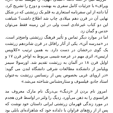
ویراف» با جزئیات کامل سفری به بهشت و دوزخ را تشریح کرد.
آیا دانته از این سفرنامه استعاری به قلم یک زرتشتی که در شکل
نهایی آن در قرن دهم میلادی چاپ شد اطلاع داشت؟ شباهت
این دو کتاب غیرعادی است ولی در این زمینه فقط می‌توان
حدس و گمان زد.
اما در موارد دیگر تماس و تأثیر فرهنگ زرتشتی واضح‌تر است.
در «مدرسه آتن»، یکی از آثار رافائل در قرن شانزدهم زرتشت
یک گوی درخشان در دست دارد. به همین ترتیب «کلاویس
ارتیس»، اثری مهم در عرصه شیمی مربوط به اواخر قرن ۱۷ و
اوایل قرن ۱۸ در آلمان به زرتشت تقدیم شد. اورسولا سیمز
ویلیامز از دانشکده مطالعات شرقی دانشگاه لندن می گوید:
«در اروپای غربی بخصوص پس از رنسانس زرتشت به‌عنوان
استاد جادو، فیلسوف و ستاره‌شناس شناخته می‌شد.»
امروز نام بردن از «زدیگ» بی‌درنگ نام مارک معروف مد
فرانسوی را به ذهن می‌آورد. زدیگ را ولتر در اواسط قرن هجدم
در مورد زندگی قهرمان زرتشتی ایرانی داستان خود نوشت که
پس از از رنج‌های فراوان با دلداده خود که شاهزاده‌ای بابلی بود