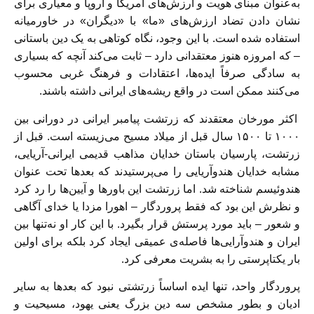
به‌عنوان مبنای هویت و ارزش‌های آمریکا و اروپا و معیاری برای
نشان دادن تضاد ارزش‌های «ما» با «دیگران» در خاورمیانه
استفاده شده است. با این وجود، نگاه کوتاهی به یک دین باستانی
– که امروزه هنوز معتقدانی دارد – ثابت می‌کند آنچه که بسیاری
به سادگی صرفاً ایده‌ها، اعتقادات و فرهنگ غربی محسوب
می‌کنند ممکن است در واقع ریشه‌های ایرانی داشته باشند.
اکثر مورخان معتقدند که زرتشت پیامبر ایرانی در دورانی بین
۱۰۰۰ تا ۱۵۰۰ سال قبل از میلاد مسیح می‌زیسته است. قبل از
زرتشت، پارسیان باستان خدایان مذاهب قدیمی ایرانی-آریایی،
مشابه خدایان هندوآریایی را می‌پرستیدند که بعدها تحت عنوان
هندوئیسم شناخته شد. اما زرتشت این باورها و آیین‌ها را رد کرد
و نظرش این بود که فقط پروردگار – اهورا مزدا یا خدای آگاهی
و شعور – باید مورد پرستش قرار بگیرد. با این کار او نه‌تنها بین
ایران و هندوآرایی‌ها فاصله‌ی عمیقی ایجاد کرد بلکه برای اولین
بار یکتاپرستی را به بشریت معرفی کرد.
پروردگار واحد، تنها ایده اساساً زرتشتی نبود که بعدها به سایر
ادیان و بطور مشخص سه دین بزرگ یعنی یهود، مسیحیت و