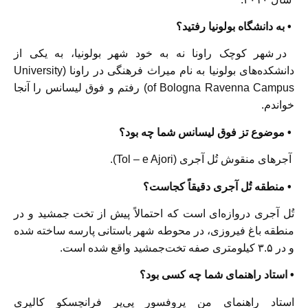
• به دانشگاه بولونیا رفتید؟
در شهر کوچک راونا نه به خود شهر بولونیا، به یکی از
دانشکده‌های بولونیا به نام میراث فرهنگی در راونا (University
of Bologna Ravenna Campus) رفتم و فوق لیسانس را آنجا
خواندم.
• موضوع تز فوق لیسانس شما چه بود؟
آجرهای منقوش تُل آجری (Tol – e Ajori).
• منطقه تُل آجری دقیقاً کجاست؟
تُل آجری دروازه‌ای است که احتمالاً پیش از تخت جمشید و در
منطقه باغ فیروزی، در محوطه شهر باستانی پارسه ساخته شده‌
و در ۳.۵ کیلومتری صفه تخت‌جمشید واقع شده است.
• استاد راهنمای شما چه کسی بود؟
استاد راهنمای من پروفسور پی‌یر فرانچسکو کالیری