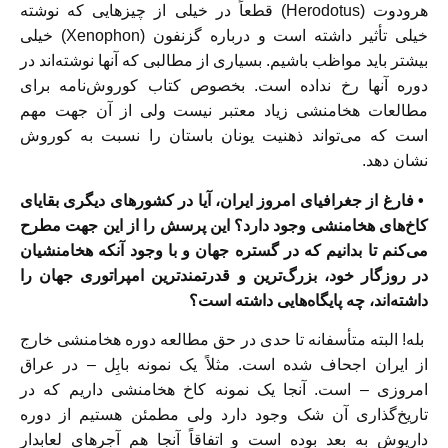
هرودوت (Herodotus) قطعاً در خیلی از چیزهایی که نوشته
خیلی تأثیر داشته است و درباره گزنفون (Xenophon) خیلی
بیشتر باید مواظب باشیم. بسیاری از مطالبی که آنها نوشته‌اند در
دوره آنها رخ نداده است. بخصوص کتاب کوروش‌نامه برای
مطالعات هخامنشی زیاد معتبر نیست ولی از آن جهت مهم
است که می‌تواند ذهنیت یونان باستان را نسبت به کوروش
نشان دهد.
• فارغ از جغرافیای امروز ایران، آیا در کشورهای دیگری بقایای
کاخ‌های هخامنشی وجود دارد؟ این پرسش را از این جهت مطرح
می‌کنم تا بدانیم که در گستره جهان و با وجود آنکه هخامنشیان
در روزگار خود، بزرگ‌ترین و قدرتمندترین امپراتوری جهان را
داشته‌اند، چه پایگاه‌هایی داشته است؟
بله! البته متأسفانه تا حدی در حق مطالعه دوره هخامنشی خارج
از ایران اجحاف شده است. مثلاً یک نمونه بابِل – در عراق
امروزی – است. آنجا یک نمونه کاخ هخامنشی داریم که در
تاریخ‌گذاری آن شک وجود دارد ولی مطمئن هستیم از دوره
داریوش به بعد بوده است و اتفاقاً آنجا هم آجرهای لعابدار