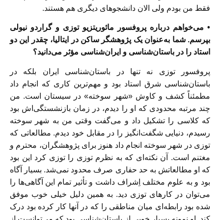
فقط من بودم ولی الان دانشجو‌های دیگری هم هستند.
• می‌خواهم درباره پروفسور مائوریتزیو توزی و گراردو نیولی
بپرسم. شما به‌عنوان یک پژوهشگر ساکن در ایتالیا، چقدر این دو
استاد را در باستان‌شناسی و ایران‌شناسی مؤثر می‌دانید؟
پروفسور توزی نه تنها در باستان‌شناسی ایران بلکه در
باستان‌شناسی شرق استاد بود و مهم‌ترین کاری که انجام داد
مطمئناً کشف و کاوش «شهر سوخته» در سیستان است. من
چند مرتبه محدودی که او را دیدم، در زمان بازنشستگی‌اش بود
که کلاسی را تشکیل داد و می‌گفت وقتی من به شهر سوخته
رسیدم، دنیایی شگفت‌انگیز را در مقابل خود دیدم. مطالعاتی که
توزی در شهر سوخته انجام داد هنوز برای پژوهشگران، محترم و
مغتنم است. آن نکته‌ای که به نظرم توزی را توزی کرد این بود
که او مطالعاتش به حد حفاری صرف محدود نمی‌شد. بسیار آگاه
بود و به علوم مختلف اِشراف داشت و تأثیر تمام این آگاهی‌ها را
می‌توان در کارهای توزی دید. به همین دلیل خیلی خوب موفق
شده بود رابطه‌ای میان مناطقی را که در آنها کار کرده بود درک
کند. او نمونه بسیار خوبی از باستان‌شناسی بود که می‌توانست از