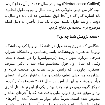
(Pierfrancesco Callieri) بود و در سال ۲۰۱۴ از آن دفاع کردم.
البته کار من خیلی طولانی شد و سه سال و نیم به طول انجامید.
باید اشاره کنم که در آنجا فوق‌ لیسانس حداقل باید دو سال تا
دوسال و نیم طول بکشد. من با یک سال تأخیر، به دلیل اینکه
موضوع تزم پیچیده بود دفاع کردم.
• نتیجه پژوهش شما چه بود؟
هنگامی که شروع به تحصیل در دانشگاه بولونیا کردم، دانشگاه
بولونیا به همراه پژوهشکده باستان‌شناسی و دانشگاه شیراز،
طرحی درباره شهر پارسه (پرسپولیس) را در دست داشت.
وقتی که سال اول فوق لیسانسم تمام شد با دکتر علیرضا
عسکری چاوِردی که رئیس ایرانی هیأت بود صحبت کردم و
ایشان به من خیلی لطف داشت و مرا به‌عنوان یکی از اعضای
هیأت پذیرفت. بر این اساس، در سال ۲۰۱۱ شروع به کار کردم.
تمرکز گروه روی دو تپه جدید بود و یکی از این تپه‌ها، تل آجری
بود و موقع حفاری دیوار، بنایی یافت شد که با آجرهای لعابدار
منقوش شده است. تقریباً تمام دیوار به دست آمده از آجرهای
لعابدارِ تک‌رنگ ساخته شده بود ولی در آوار بنا، مقدار بیشتری