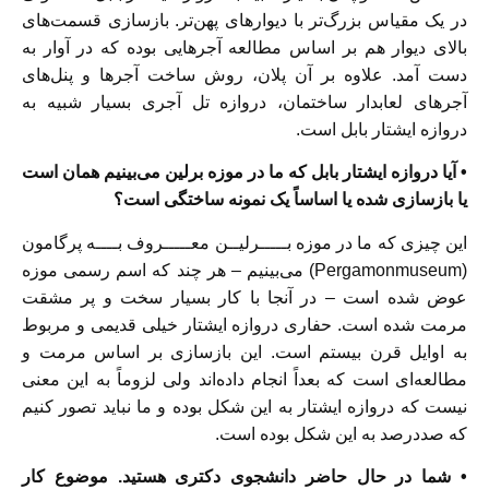
در یک مقیاس بزرگ‌تر با دیوارهای پهن‌تر. بازسازی قسمت‌های
بالای دیوار هم بر اساس مطالعه آجرهایی بوده که در آوار به
دست آمد. علاوه بر آن پلان، روش ساخت آجرها و پنل‌های
آجرهای لعابدار ساختمان، دروازه تل آجری بسیار شبیه به
دروازه ایشتار بابل است.
• آیا دروازه ایشتار بابل که ما در موزه برلین می‌بینیم همان است
یا بازسازی شده یا اساساً یک نمونه ساختگی است؟
این چیزی که ما در موزه بـــــرلیــن معـــــروف بــــه پرگامون
(Pergamonmuseum) می‌بینیم – هر چند که اسم رسمی موزه
عوض شده است – در آنجا با کار بسیار سخت و پر مشقت
مرمت شده است. حفاری دروازه ایشتار خیلی قدیمی و مربوط
به اوایل قرن بیستم است. این بازسازی بر اساس مرمت و
مطالعه‌ای است که بعداً انجام داده‌اند ولی لزوماً به این معنی
نیست که دروازه ایشتار به این شکل بوده و ما نباید تصور کنیم
که صددرصد به این شکل بوده است.
• شما در حال حاضر دانشجوی دکتری هستید. موضوع کار