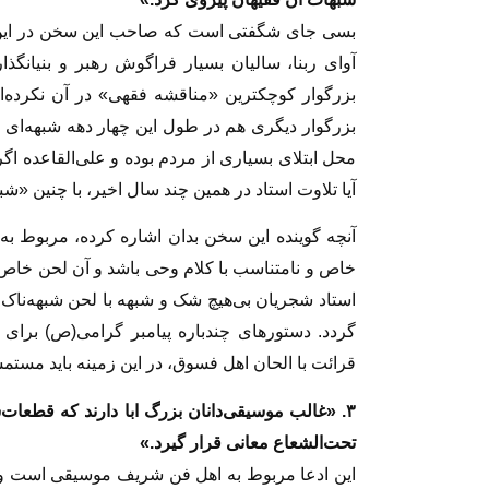
بسی جای شگفتی است که صاحب این سخن در این 
آوای ربنا، سالیان بسیار فراگوش رهبر و بنیانگذار
بزرگوار کوچکترین «مناقشه‌ فقهی» در آن نکرده‌ا
بزرگوار دیگری هم در طول این چهار دهه شبهه‌ای د
محل ابتلای بسیاری از مردم بوده و علی‌القاعده اگر
آیا تلاوت استاد در همین چند سال اخیر، با چنین «
آنچه گوینده این سخن بدان اشاره کرده، مربوط
خاص و نامتناسب با کلام وحی باشد و آن لحن خاص، 
استاد شجریان بی‌هیچ شک و شبهه با لحن شبهه‌ناک ت
گردد. دستورهای چندباره پیامبر گرامی(ص) برای ت
قرائت با الحان اهل فسوق، در این زمینه باید مستم
۳. «غالب موسیقی‌دانان بزرگ ابا دارند که قطعات‌سا
تحت‌الشعاع معانی قرار گیرد.»
این ادعا مربوط به اهل فن شریف موسیقی است و با