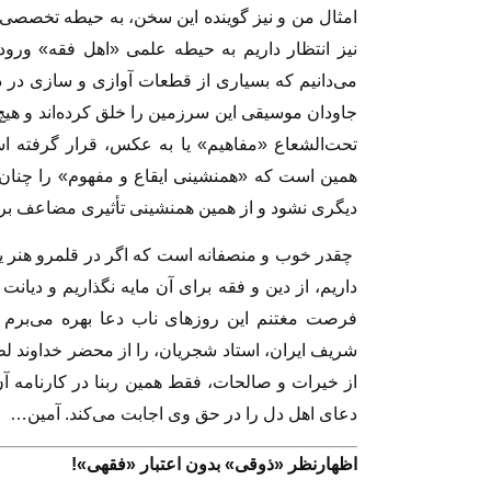
امثال من و نیز گوینده این سخن، به حیطه تخصصی 
نیز انتظار داریم به حیطه علمی «اهل فقه» ورود نن
می‌دانیم که بسیاری از قطعات آوازی و‌ سازی در ده
جاودان موسیقی این سرزمین را خلق کرده‌اند و هیچ
تحت‌الشعاع «مفاهیم» یا به عکس، قرار گرفته است
همین است که «همنشینی ایقاع و مفهوم» را چنا
دیگری نشود و از همین همنشینی تأثیری مضاعف بر جا
چقدر خوب و منصفانه است که اگر در قلمرو هنر ی
داریم، از دین و فقه برای آن مایه نگذاریم و دیانت
فرصت مغتنم این روزهای ناب دعا بهره می‌برم 
شریف ایران، استاد شجریان، را از محضر خداوند لط
از خیرات و صالحات، فقط همین ربنا در کارنامه آن
دعای اهل دل را در حق وی اجابت می‌کند. آمین…
اظهارنظر «ذوقی» بدون اعتبار «فقهی»!