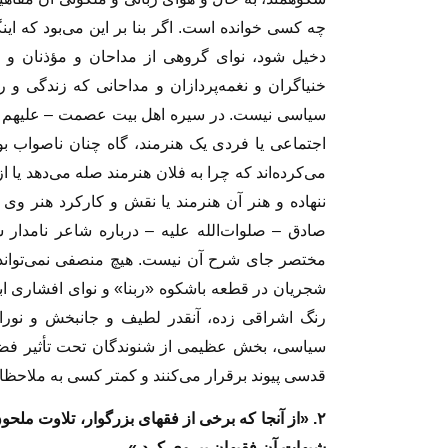
چه کسی خوانده است. اگر بنا بر این می‌بود که ای
دخیل شود، نوای گروهی از مداحان و مؤذنان و قا
خنیاگران و نغمه‌پردازان و مداحانی که زندگی‌ و
سیاسی نیست. در سیره اهل بیت عصمت – علیهم آلاف
اجتماعی یا فردی یک هنرمند، گاه چنان ناصواب 
می‌کرده‌اند که چرا به فلان هنرمند صله می‌دهد یا ا
ننهاده و هنر آن هنرمند یا نقش و کارکرد هنر وی 
صادق – صلوات‌الله علیه – درباره شاعر نامدار
مختصر جای شرح آن نیست. هیچ منصفی نمی‌تواند ب
شجریان در قطعه باشکوه «ربنا» و نوای افشاری ا
رنگ اشراقی زده، آنقدر لطیف و جانبخش و نور
سیاسی، بخش عظیمی از شنوندگان تحت‌ تأثیر فضای
قدسی پیوند برقرار می‌کنند و کمتر کسی به ملاحظ
۲. «از آنجا که برخی از فقهای بزرگوار، تلاوت ملحون 
شبهات آن فقیهان پیروی کرد.»