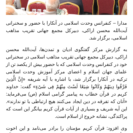
مدارا – کنفرانس وحدت اسلامی در آنکارا با حضور و سخنرانی
آیت‌الله محسن اراکی، دبیرکل مجمع جهانی تقریب مذاهب
اسلامی، برگزار شد.
به گزارش مرکز گفتگوی ادیان و تمدن‌ها، آیت‌الله محسن
اراکی، دبیرکل مجمع جهانی تقریب مذاهب اسلامی در سخنرانی
خود در کنفرانس وحدت اسلامی که با حضور بیش از یکصد تن از
علمای جهان اسلام و اعضای مرکز آموزش وحدت اسلامی
ترکیه در آنکارا برگزار شد، با اشاره با آیه شریفه «إِنَّ الَّذِینَ
فَرَّقُوا دِینَهُمْ وَکَانُوا شِیَعًا لَسْتَ مِنْهُمْ فِی شَیْءٍ» گفت: خداوند
کریم در قرآن خطاب به پیامبر گرامی اسلام (ص) می‌فرماید:
«آنان که تفرقه در دین ایجاد می‌کنند هیچ ارتباطی با تو ندارند».
این آیه شریف و بسیاری از آیات قرآن کریم بیانگر این است که
پراکندگی، نشانه خروج از اسلام است.
وی افزود: قرآن کریم مؤمنان را برادر می‌نامد و این اخوت