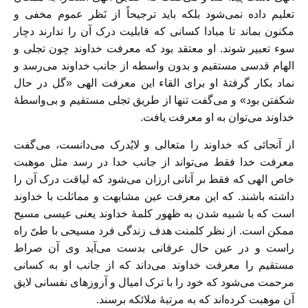
تعلیم داده نمی‌شود بلکه باید ترجیحاً از نَظر عموم مخفی و
مکنون بماند تا مبادا کسانی که قابلیت درک آن را ندارند دچار
سوء تعبیر شوند. او معتقد بود که معرفت خداوند چون تجلی و
الهام قدسی مستقیم و بدون واسطه از جانب خداوند می‌رسد و
نماد بکار گرفتۀ او برای القاء این معرفت الهی «گل در حال
شکفتن بود» و می‌گفت تنها از طریق تجلی مستقیم و بی‌واسطۀ
خداوند می‌توان به او معرفت یافت.
از آنجائی که خداوند را متعالی و لایُدرک می‌دانست، می‌گفت
معرفت خدا فقط می‌تواند از جانب خدا در رسد مثل موهبت
خاص الهی که فقط بر آنانی ارزان می‌شود که لیاقت درک آن را
داشته باشند. که این معرفت عین مشابهت و مماثلت با خداوند
است که با شبیه شدن به ظهور کلمۀ خداوند یعنی عیسی مسیح
ممکن است. از نظر کلمنت هدف زندگی فرد مسیحی با طیّ راه
راست و در عین حال عرفانی بدست می‌آید وی آن صراط
مستقیم را معرفت خداوند می‌داند که از جانب او به کسانی
مرحمت می‌شود که خود را با ترک امیال و آروزهای نفسانی لایق
آن موهبت کرده‌اند که به مرتبۀ ملائکه برسند.