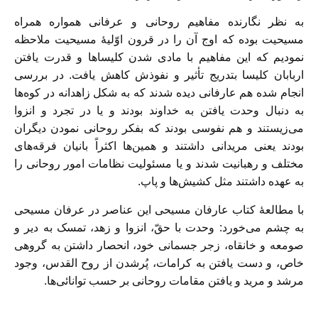
به نظر نگارنده مفاهیم روحانی و عرفانی همواره همراه
مسیحیت بوده که اوج آن را در قرون اوّلیۀ مسیحیت ملاحظه
نمودیم که این مفاهیم با مادی شدن کلیسا‌ها و قدرت یافتن
اربابان کلیسا بتدریج تأثیر و نفوذش کاهش یافت. در بررسی
انجام شده هم عارفانی دیده شدند که به شکل زاهدانه در کوه‌ها
به دنبال وحدت یافتن به خداوند بودند و یا در تجرد و انزوا
می‌زیستند و هم نفوسی بودند که بفکر روحانی نمودن دیگران
بودند یعنی مریدانی داشتند و همین‌ها اکثراً بانیان فرقه‌های
مختلف و رهبانیت شدند و یا مسئولیت نظامات امور روحانی را
به عهده داشتند مثل کشیش‌ها و پاپ.
با مطالعۀ کتاب عارفان مسیحی این عناصر در عرفان مسیحی
به چشم می‌خورد: وحدت با حقّ، انزوا و زهد، تمسک به دیر و
صومعه و خانقاه، زجر جسمانی خود، انحصار داشتن به گروهی
خاص، و دست یافتن به کرامات، پُرشدن از روح القدس، وجود
مرشد و مرید و یافتن مقامات روحانی بر حسب توانائی‌ها.