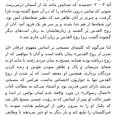
آیۀ ۴ – ۲: «شنیدند که صدایش مانند باد از آسمان درمی‌رسد،
صوتی که تمامی درون خانه‌ای را که در آن جمع گشته بودند فرا
گرفت، و چیزی بر آنان ظاهر شد که نظیر شعله‌های آتش بود،
این شعله‌ها از هم جدا شدند و بر سر هر یک فرود آمد. آنان از
روح القدس پُر گشتند و زبان‌هایشان به زبان امت‌های دیگر
گشوده گشت زیرا روح القدس بر زبان آنان جاری شد.»
لذا می‌گوید که کلیسای مسیحی بر اساس مفهوم عرفان «پُر
شدن از روح القدس» بنیان یافته است و آنان با مواهبی که از
روح دریافته بودند همانند مسیح به میان مردم رفتند تا مانند او به
شفای مریضان و پاک و طاهر نمودن نفوس و زنده کردن
مردگان پردازند. همچنین او معتقد است که پُر شدن از روح
القدس تنها به حواریون اختصاص نداشت. هرکس که مسیحی
می‌شد دارای چنین قدرتی بود، و استناد می‌کند به مطالب کتاب
«اعمال رسولان» در مورد واقعۀ عدم ایمان پولس در ابتدا و
تغییر حالت او پس از ایمانش که به رؤیت عیسی مسیح نائل شد
که یکبار او را به بیرون رفتن از اورشلیم هدایت نمودند تا
غیرکلیمیان را تبلیغ کند و بار دیگر به او خبر می‌دهند تا وظایف