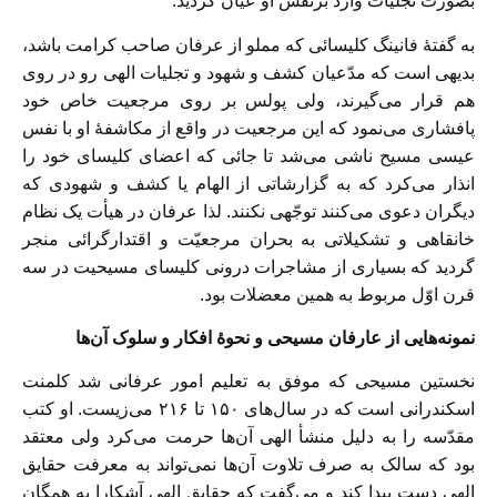
بصورت تجلیات وارد برنفس او عیان گردید.
به گفتۀ فانینگ کلیسائی که مملو از عرفان صاحب کرامت باشد،
بدیهی است که مدّعیان کشف و شهود و تجلیات الهی رو در روی
هم قرار می‌گیرند، ولی پولس بر روی مرجعیت خاص خود
پافشاری می‌نمود که این مرجعیت در واقع از مکاشفۀ او با نفس
عیسی مسیح ناشی می‌شد تا جائی که اعضای کلیسای خود را
انذار می‌کرد که به گزارشاتی از الهام یا کشف و شهودی که
دیگران دعوی می‌کنند توجّهی نکنند. لذا عرفان در هیأت یک نظام
خانقاهی و تشکیلاتی به بحران مرجعیّت و اقتدارگرائی منجر
گردید که بسیاری از مشاجرات درونی کلیسای مسیحیت در سه
قرن اوّل مربوط به همین معضلات بود.
نمونه‌هایی از عارفان مسیحی و نحوۀ افکار و سلوک آن‌ها
نخستین مسیحی که موفق به تعلیم امور عرفانی شد کلمنت
اسکندرانی است که در سال‌های ۱۵۰ تا ۲۱۶ می‌زیست. او کتب
مقدّسه را به دلیل منشأ الهی آن‌ها حرمت می‌کرد ولی معتقد
بود که سالک به صرف تلاوت آن‌ها نمی‌تواند به معرفت حقایق
الهی دست پیدا کند و می‌گفت که حقایق الهی آشکارا به همگان