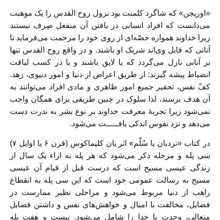
«اوریجن» که شاگرد کلمنت بود نزول روح القدس را یک موهبت
می‌دانست که افراد انسانی در یافتن آن منفعل صِرف نیستند
زیرا خداوند همواره حصّه‌ای از روی خود را مرحمت می‌فرماید تا
آنانی که قابل وی‌اند شریک او باشند. و در واقع روح القدس تنها
بر آنانی نازل می‌گردد که یا لایق باشند و یا در کسب لیاقت
انضباط پیشه گیرند: از طریق اعراض از دنیا و امور دنیوی، زهد.
کفّ نفس، تحقیر جمیع امور ظاهری و مادی افراد می‌توانند به
آن هدف برسند، لذا سلوک در چنین طریقی برای همگان واجب
نمی‌شود زیرا تجربۀ معرفت خداوند بر نوع بشر به ندرت دست
می‌دهد و نزد نفوس اندکی یافـــــت می‌شود.
در کتاب «نردبان یا سُلّم» اثر یان کلیماکوس (قرن ۶ یا اوایل ۷)
سی پله و مرحله ذکر می‌شود که هر پله به ازاء یک سال از
زندگی عیسی مسیح است که درست قبل از قیام آن عیسی
مسیح به رسالت عمومی خود است که این سی پله به انقطاع
راهب از دنیا مربوط می‌شود و مراحلی نظیر ممارست در
فضایل، مخالفت با امیال و خواهش‌های نفس و داشتن فضایل
متعالی، وحدت با خدا را شامل می‌شود. بیست و هفت پله