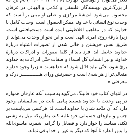
از بزرگ‌ترین نویسندگان فلسفی و کلامی و الهیاتی در عرفان
محسوب می‌شود. اندیشۀ مرکزی و اصلی او مبنی بر آنست که
وحدت نوع انسانی با خداوند ممکن‌الحصول است. وحدت کامل با
خداوند که در مفاهیم افلاطونی آمده است دست‌یافتنی است.
زیرا بارقۀ روح، امری الهی است و این نحو از وحدت می‌تواند از
طریق نفس خویشتن و خالی شدن از تصورات اشتباه دربارۀ
خداوند حاصل آید. فرد باید از کلیۀ تصورات و ادراکات دربارۀ
خداوند و نیز انتساب کل اسماء و صفات حتّی ادراکات به خداوند
بریّ شود، حتّی نباید قائل شود که خدا هست.» زیرا وجود خداوند
متعالی‌تر از هر شیئ است و حضرتش ورای هــــــــــــر درک و
معرفتی.»
در انتهای کتاب خود فانینگ می‌گوید به سبب آنکه عارفان همواره
در پی وحدت با خداوند هستند پیامی ثابت در تعالیمشان وجود
دارد که آن متّحد شدن با خداوند است. لذا هرکسی می‌بایست بر
جسم و نیازهای جسمانی خود غلبه کند، بطوریکه میل به زشتی
نکند، مفاسد را خوار دارد و فضایل را گرامی شمرد، ماسوی‌الله
را بدور اندازد تا آنجا که دیگر به غیر از خدا باقی نماند.