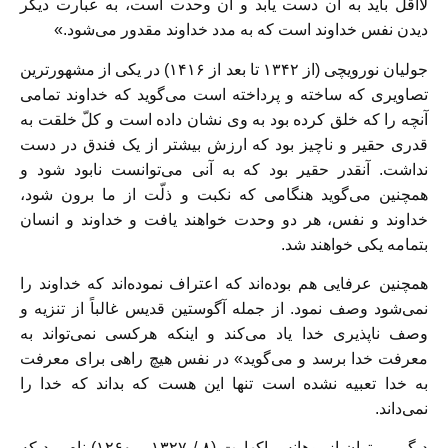
لااقل باید به آن دست یابد و آن وحدت است، به عبارت دیگر
دیدن نفس خداوند است که به مدد خداوند مقدور می‌شود.»
جولیان نورویچی (از ۱۳۴۲ تا بعد از ۱۴۱۶) در یکی از مشهور‌ترین
تصاویری که ساخته و پرداخته است می‌گوید که خداوند تمامی
آنچه را که خلق کرده بود به وی نشان داده است و کلّ خلقت به
قدری حقیر و ناچیز بود که ارزش بیشتر از یک فندق در دست
نداشت. آنقدر حقیر بود که به آنی می‌توانست نابود شود و
همچنین می‌گوید هنگامی که نکبت و ذلّت از ما برون شود،
خداوند و نفس، هر دو وحدت خواهند یافت و خداوند و انسان
بتمامه یکی خواهند شد.
همچنین عرفایی هم بوده‌اند که اعتراف نموده‌اند که خداوند را
نمی‌شود وصف نمود. از جمله آگوستین قدیس غالباً از تنزیه و
وصف ناپذیری خدا یاد می‌کند و اینکه هرکسی نمی‌تواند به
معرفت خدا برسد و می‌گوید» در نفس هیچ راهی برای معرفت
به خدا تعبیه نشده است تنها این هست که بداند که خدا را
نمی‌داند.
دیگر می‌توان از یوهانس اکهارت (۸ / ۱۳۲۷ – ۱۲۶۰) نام برد که