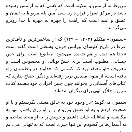
مربوط به آرامش و سکینه است که کسی که به آرامش رسیده
باشد در مرکز اسرار قرار دارد. سی اُمین پله مربوط به ایمان و
عشق و امید است که راهب را چهره به چهره با خدا روبرو
می‌گرداند.
«سیمون» متکلم (۱۲۰۲ – ۹۴۹) که از شاخص‌ترین و نافذ‌ترین
عرفا در تاریخ کلیسای بیزانس قرون وسطی است گفته است
«خدا هم دیده و هم شنیده می‌شود، مطبوع است برای حس
چشائی، مطلوب است برای حسّ بویائی او محسوس است و
معروف «او معتقد بود که کسانی که خداوند در باطنشان راه
یافته است، از متون مقدس بر‌تر رفته‌اند و دیگر احتیاج ندارند که
کتاب‌های آسمانی را بخوانند چون چنین افرادی خود بنفسه کتاب
مبین و خلاّق الهی برای دیگران شده‌اند.
سیمون می‌گوید: «در وجود خود به خالق هستی نگریستم و با او
صحبت کردم و به او عشق ورزیدم و از او رزق یافتم، تنها به
مکاشفه و لقاءالله حیات داشتم و خویش را به او متحد ساختم و
به آسمان‌ها پر گشودم این تنها چیزی است که به تنهائی می‌دانم
و بس.