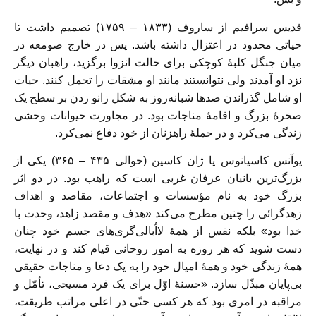
قدیس سرافیم از ساروف (۱۸۳۳ – ۱۷۵۹) تصمیم داشت تا
حیاتی محدود در اعتزال داشته باشد. پس در خارج صومعه در
میان جنگل کلبۀ کوچکی برای حالت انزوا برگزید، راهبان دیگر
نزد او آمدند ولی نتوانستند مانند او مشقات را تحمل کنند. حیات
او شامل گذراندن صد‌ها شبانه‌روز به شکل زانو زدن بر سطح یک
صخرۀ بزرگ و اقامۀ مناجات بود. در مجاورت حیوانات وحشی
زندگی می‌کرد و در حملۀ راهزنان از خود دفاع نمی‌کرد.
یوآنس کاسیانوس یا ژان کاسین (حوالی ۴۳۵ – ۳۶۵) یکی از
بزرگ‌ترین بانیان عرفان غربی است که راهب بود. در دو اثر
بزرگ خود به نام مؤسسات و اجتماعات، مقاصد و اهداف
زهدگرائی را چنین مطرح می‌کند «هدف و مقصد زاهد، وحدت با
خدا بود» بلکه نفس از همۀ لااُبالی‌گری‌های جسم خود چنان
دست شوید که هر روزه به امور روحانی قیام کند و در ‌‌نهایت،
همۀ زندگی خود و همۀ امیال خود را به یک دعا و مناجات حقیقی
بی‌پایان مبذّل سازد. «حسنۀ اوّل برای یک فرد مسیحی، تأمّل و
مراقبه در امری بود که هر کسی حتّی در اعلی مراتب طریقت،