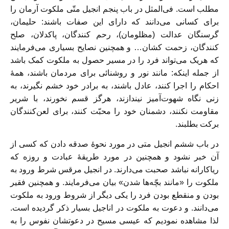
مطلب است. فی‌المثل در باب پنجم انجیل متّی ملکوت آرمان را
برای کسانی می‌دانند که دارای این صفات باشند: حلیمان،
گرسنگان عدالت (مظلومان)، رحم‌ کنندگان، پاکدلان، صلح
کنندگان، زحمت کشان… و همچنین نصایح بسیاری می‌فرمایند
که هریک می‌تواند فرد را در مسیر حصول به ملکوت کمک باشد
از جمله اینکه: مانند نور و روشنائی برای مردمان باشند، همۀ
احکام را اجرا کنند، عادل باشند، به برادر خود خشم نگیرند، به
زنی نگاه شهوت‌آمیز نیندازند، هرگز قسم نخورند، با شریر
مقاومت نکنند، دشمنان خود را محبّت کنند، برای لعن‌کنندگان
برکت بطلبند.
در باب ششم انجیل متی در مورد نحوۀ صدقه دادن که کسی از
آن خبر نشود و همچنین در مورد طریقۀ عبادت و روزه که
ریاکارانه نباشد صحبت می‌دارند. در انجیل مرقس شرط ورود به
ملکوت را «مانند بچّه‌ها شدن» بیان می‌فرمایند. و همچنین فقیر
بودن و منقطع بودن فرد را یکی دیگر از شروط ورود به ملکوت
می‌دانند. و دعوت به ملکوت در اناجیل بسیار ذکر گردیده است.
لذا مشاهده نمودیم که عیسی مسیح در دعوتشان نفوس را به