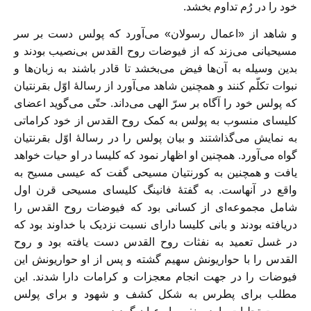
خود را در رُم تداوم بخشد.
و شاهد از «اعمال رسولان» می‌آورد که پولس دست بر سر
مسیحیانی می‌زند که از فیوضات روح القدس بی‌نصیب بودند و
بدین وسیله به آن‌ها فیض می‌بخشد تا قادر باشند به زبان‌ها و
نبوات تکلّم کنند و همچنین شاهد می‌آورد از رسالۀ اوّل بقرنتیان
که پولس خود را آگاه بر سرّ الهی می‌داند. حتّی می‌گوید اعضای
کلیسای منسوب به پولس به کمک روح القدس از خود کراماتی
به نمایش می‌گذاشتند و بیان پولس را در رسالۀ اوّل بقرنتیان
گواه می‌آورد. همچنین او اظهار نمود که کلیسا در او حیات خواهد
یافت و همچنین به کورنتیان مسیحی گفت که عیسی مسیح به
واقع در آنهاست. به گفتۀ فانینگ کلیسای مسیحی قرن اول
شامل مجموعه‌ای از کسانی بود که فیوضات روح القدس را
دریافته بودند و بانی کلیسا دارای نسبت نزدیک با خداوند بود که
در غسل تعمید به نفثات روح القدس دست یافته بود و روح
القدس را با حواریونش سهیم گشته و پس از او حواریونش این
فیوضات را در جهت انجام معجزات و کرامات دارا شدند. این
مطلب برای پطرس به شکل کشف و شهود و برای پولس