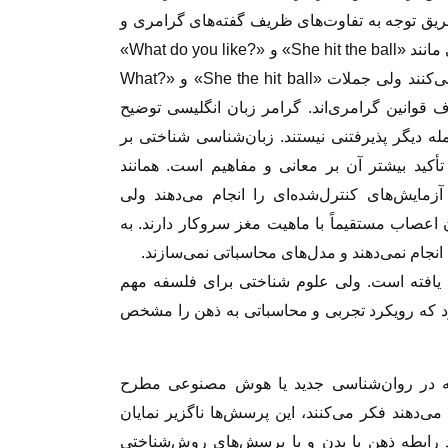
طریق توجه به تفاوت‌های ظریف گفته‌های گرامری و
غیرگرامی صورت می‌گیرد. مثلاً در انگلیسی جملاتی مانند «She hit the ball» و «?What do you like»
جملات گرامری‌اند زیرا از قوانین گرامری پیروی می‌کنند ولی جملات «She the hit ball» و «?What
را خلاف قوانین گرامری‌اند. گرامر زبان انگلیسی توضیح
ه دیگر پذیرفتنی نیستند. زبان‌شناسی شناختی بر
تأکید بیشتر آن بر معانی و مفاهیم است. همانند
ایش‌های کنترل‌شده‌ای را انجام می‌دهند ولی
صاب مستقیماً با ماهیت مغز سروکار دارند. به
ام نمی‌دهند و مدل‌های محاسباتی نمی‌سازند.
ه یافته است. ولی علوم شناختی برای فلسفه مهم
 که رویکرد تجربی و محاسباتی به ذهن را مشخص
به در روان‌شناسی جدید یا هوش مصنوعی مطرح
ی‌دهند فکر می‌کنند، این پرسش‌ها ناگزیر نمایان
 رابطه ذهن با بدن و با پرسش‌های روش‌شناختی