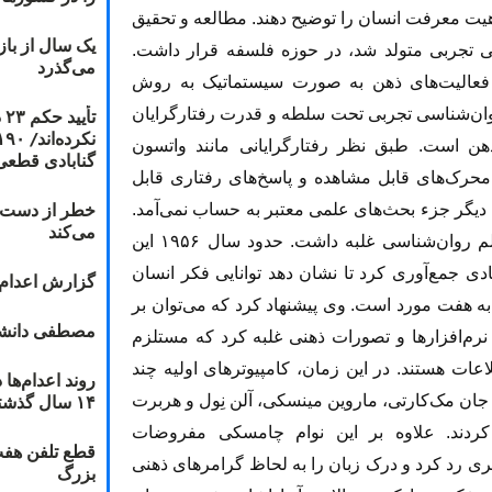
یت معرفت انسان را توضیح دهند. مطالعه و تحقیق
یک سال از با
سی تجربی متولد شد، در حوزه فلسفه قرار داشت.
می‌گذرد
ه فعالیت‌های ذهن به صورت سیستماتیک به روش
ت
 روان‌شناسی تجربی تحت سلطه و قدرت رفتارگرایان
هن است. طبق نظر رفتارگرایانی مانند واتسون
گنابادی قطعی
 محرک‌های قابل مشاهده و پاسخ‌های رفتاری قابل
خطر از دست دا
دیگر جزء بحث‌های علمی معتبر به حساب نمی‌آمد.
می‌کند
به‌ویژه در سال ١٩۵٠ در آمریکا رفتارگرایی بر علم روان‌شناسی غلبه داشت. حدود سال ١٩۵۶ این
دی جمع‌آوری کرد تا نشان دهد توانایی فکر انسان
گزارش اعدام ۲۰۱۸: قصاص و بخش
به هفت مورد است. وی پیشنهاد کرد که می‌توان بر
مصطفی دانشج
م‌افزارها و تصورات ذهنی غلبه کرد که مستلزم
ات هستند. در این زمان، کامپیوترهای اولیه چند
۱۴ سال گذشته
جان مک‌کارتی، ماروین مینسکی، آلن نِول و هربرت
ردند. علاوه بر این نوام چامسکی مفروضات
قطع تلفن هفت
ری رد کرد و درک زبان را به لحاظ گرامرهای ذهنی
بزرگ