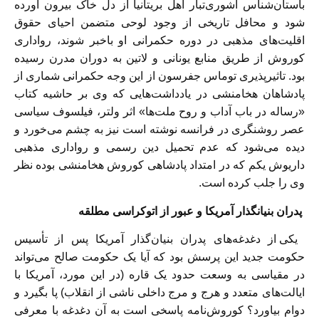
باستان‌شناس آشوری‌تبار اهل بریتانیا از دل خاک بیرون آورده
شود و محافل تاریخی از وجود لوحی متضمن احیای حقوق
اقلیت‌های مذهبی در دوره‌ حکمرانی‌ او باخبر شوند، رواداری
کوروش از طریق منابع یونانی و لاتین به دوران مدرن رسیده
بود. تاثیرپذیری توماس جفرسون از این وجه حکمرانی شماری از
پادشاهان هخامنشی در یادداشت‌هایی که وی بر حاشیه کتاب
«رساله در باب آداب و روح ملت‌ها» اثر ولتر، فیلسوف سیاسی
عصر روشنگری در فرانسه نوشته است نیز به چشم می‌خورد و
دیده می‌شود که عدم تحمیل دین رسمی و رواداری مذهبی
داریوش یکم که در امتداد پادشاهی کوروش هخامنشی بوده نظر
وی را جلب کرده است.
پدران بنیانگذار آمریکا و عبور از اتوکراسی مطلقه
یکی از دغدغه‌های پدران بنیان‌گذار آمریکا پس از تأسیس
حکومت جدید این پرسش بود که آیا یک حکومت صالح می‌تواند
در مقیاسی به وسعت حدود یک قاره (در این مورد، آمریکا با
ایالت‌های متعدد و هرج‌ و ‌مرج داخلی ناشی از انقلاب) پا بگیرد و
دوام بیاورد؟ کوروش‌نامه پاسخی است به آن دغدغه‌ با معرفی