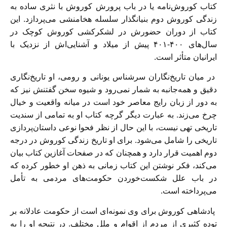
کتاب کوروش‌نامه یا در باب پرورش کوروش با نثری ساده به
زندگی کوروش دوم بنیانگذار سلسله هخامنشی می‌پردازد. این
کتاب از دوران حضورش در لشکرکشی کوروش کوچک در
سال‌های ۴۰۰-۴۰۱ پیش از میلاد و آشنایی‌اش از نزدیک با
ایرانیان متأثر است.
در میان تاریخ‌نگاران سر‌شناس یونانی و رومی، او تاریخ‌نگاری
دقیق و همه‌جانبه به شمار نمی‌رود و شیوه سخن گفتنش نیز که
به دور از زبان رایج معاصر خود است در میانه واقعیت و خیال
چرخ می‌زند. به عبارت دیگر گرچه کتاب او به تمامی از سندیت
تاریخی تهی نیست، با این حال از نظر فحوا نوعی داستان‌پردازی
تاریخی را شامل می‌شود. برای او تاریخ زندگی کوروش در درجه
دوم اهمیت قرار دارد و همچنان که در صفحات آغازین کتاب بیان
می‌کند، فکر نوشتن این کتاب زمانی به ذهن او خطور کرده که
در باب علل شکست‌خوردن حکومت‌های مردمی به تأمل
می‌پرداخته است.
پادشاهی کوروش برای وی نمونه‌ای است از حکومت عادلانه بر
توده کثیری از مردم از اقوام و ملل مختلف. در نتیجه او را به