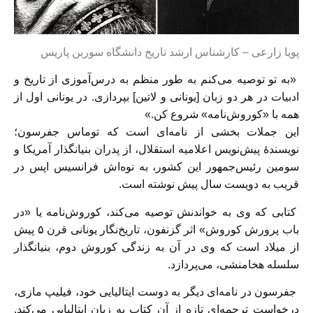
پویا زارعی – کار‌شناس ارشد تاریخ دانشگاه سوربن پاریس
«به تو توصیه می‌کنم به طور منظم به درس‌آموزی از تاریخ و
ادبیات در هر دو زبان [یونانی و لاتین] بپردازی. در یونانی اول از
همه با «کوروش‌نامه» شروع کن.»
این جملات بخشی از نامه‌ای است که توماس جفرسون؛
نویسندهٔ پیش‌نویس اعلامیه استقلال، از پدران بنیانگذار آمریکا و
سومین رئیس‌جمهور این کشور، به نوه‌اش فرانسیس اپس در
قریب به دویست سال پیش نوشته است.
کتابی که وی به خواندنش توصیه می‌کند، کوروش‌نامه یا «در
باب پرورش کوروش» اثر گزنفون، تاریخ‌نگار یونانی قرن ۵ پیش‌
از میلاد است که وی در آن به زندگی کوروش دوم، بنیانگذار
سلسله هخامنشی، می‌پردازد.
جفرسون در نامه‌ای دیگر به دوست ایتالیایی خود، فیلیپ مازی،
درخواست ترجمه‌ای تازه از آن کتاب به زبان ایتالیایی می‌کند.