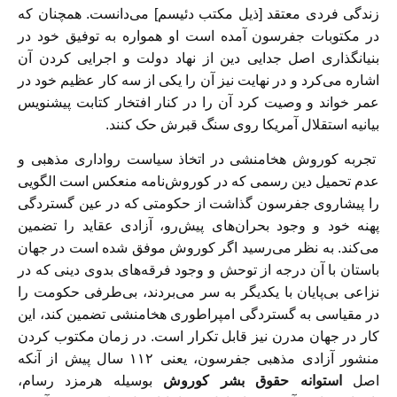
زندگی فردی معتقد [ذیل مکتب دئیسم] می‌دانست. همچنان که
در مکتوبات جفرسون آمده است او همواره به توفیق خود در
بنیانگذاری اصل جدایی دین از نهاد دولت و اجرایی کردن آن
اشاره می‌کرد و در ‌‌نهایت نیز آن را یکی از سه کار عظیم خود در
عمر خواند و وصیت کرد آن را در کنار افتخار کتابت پیشنویس
بیانیه استقلال آمریکا روی سنگ قبرش حک کنند.
تجربه کوروش هخامنشی در اتخاذ سیاست رواداری مذهبی و
عدم تحمیل دین رسمی که در کوروش‌نامه منعکس است الگویی
را پیشاروی جفرسون گذاشت از حکومتی که در عین گستردگی
پهنه خود و وجود بحران‌های پیش‌رو، آزادی عقاید را تضمین
می‌کند. به نظر می‌رسید اگر کوروش موفق شده است در جهان
باستان با آن درجه از توحش و وجود فرقه‌های بدوی دینی که در
نزاعی بی‌پایان با یکدیگر به سر می‌بردند، بی‌طرفی حکومت را
در مقیاسی به گستردگی امپراطوری هخامنشی تضمین کند، این
کار در جهان مدرن نیز قابل تکرار است. در زمان مکتوب کردن
منشور آزادی مذهبی جفرسون، یعنی ۱۱۲ سال پیش از آنکه
اصل
استوانه حقوق بشر کوروش
بوسیله‌ هرمزد رسام،