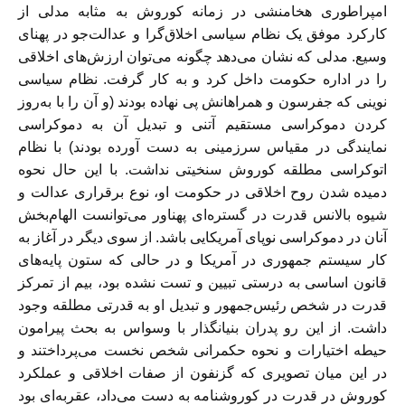
امپراطوری هخامنشی در زمانه کوروش به مثابه مدلی از
کارکرد موفق یک نظام سیاسی اخلاق‌گرا و عدالت‌جو در پهنای
وسیع. مدلی که نشان می‌دهد چگونه می‌توان ارزش‌های اخلاقی
را در اداره حکومت داخل کرد و به کار گرفت. نظام سیاسی
نوینی که جفرسون و همراهانش پی نهاده بودند (و آن را با به‌روز
کردن دموکراسی مستقیم آتنی و تبدیل آن به دموکراسی
نمایندگی در مقیاس سرزمینی به دست آورده بودند) با نظام
اتوکراسی مطلقه کوروش سنخیتی نداشت. با این حال نحوه
دمیده شدن روح اخلاقی در حکومت او، نوع برقراری عدالت و
شیوه بالانس قدرت در گستره‌‌ای پهناور می‌توانست الهام‌بخش
آنان در دموکراسی نوپای آمریکایی باشد. از سوی دیگر در آغاز به
کار سیستم جمهوری در آمریکا و در حالی که ستون پایه‌های
قانون اساسی به درستی تبیین و تست نشده بود، بیم از تمرکز
قدرت در شخص رئیس‌جمهور و تبدیل او به قدرتی مطلقه وجود
داشت. از این رو پدران بنیانگذار با وسواس به بحث پیرامون
حیطه اختیارات و نحوه حکمرانی شخص نخست می‌پرداختند و
در این میان تصویری که گزنفون از صفات اخلاقی و عملکرد
کوروش در قدرت در کوروشنامه به دست می‌داد، عقربه‌ای بود