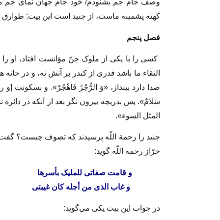
وصف جام جم بشنودم/ خود جام جهان نماى جم من بو
کهنه پشمینه ماست، از جنید است این بیت: طوارق انوا
فصل پنجم‏
کسى را با یکى از ملوک جنّ مؤانست افتاد، او ر
التقاء ما باشد قدرى از کندر بر آتش نه، و در خانه
صدا دارد بینداز، «وَ الرُّجْزَ فَاهْجُرْ». و بسکونت [و ر
سَلامٌ». پس بدریچه بیرون نگر بعد از آنکه در دائر
المثل السوء».
جنید را رحمة اللّه پرسیدند که تصوف چیست؟ گفت 
خرّاز رحمة اللّه گوید:
و قامت صفاتى للملیک بأسرها و 
و غاب الذى من أجله کان غیبتى‏ ف
در جواب این بیت یکى مى‏‌گوید: