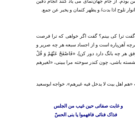
دم. از جام جهان‌نماى مى‌ ‏یاد کنند آنجام دفین
ر تلوح اذا بدت‏/ و یظهر کتمان و یخبر عن جمع‏.
ا گفت ترا کى بینم؟ گفت اگر خواهى که ترا فرصت
 هرچه آهن‌پاره است و از اجساد سبعه هر چه صریر و
فق هر چه بانگ دارد دور کن‏]، «فَاصْفَحْ عَنْهُمْ وَ قُلْ
ه نشسته باشى، چون کندر سوخته مرا ببینى، «لغیرهم
«هم اهل بیت لا یدخل فیه غیرهم». خواجه ابوسعید
غابت صفاتى حین غیب من الجلس‏
ذاک فنائى فافهموا یا بنى الحسّ‏