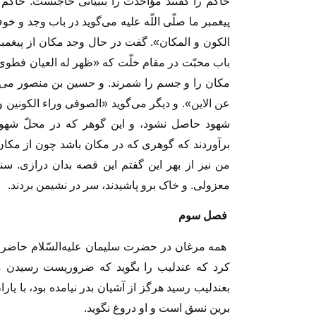
حاکم را گفتند مؤاخذت را بتبیانى حاجتست. حاکم 
پیغمبر ما صلّى اللّه علیه مى‏‌گوید در باب وجد و خو
الکون و المکان». گفت در حال وجد مکان از پیغمبر 
باب محبّت در مقام خلّت که «ظهر له العیان فطوى 
مکان را و جسم را شمرند. و حسین بن منصور مى‏‌
عن الاین». و دیگر مى‏‌گوید «الصوفى وراء الکونین و
شهود حاصل نشود، و این گوهر که در محلّ شهود 
برآوردند که گوهرى که در مکان باشد چون از مک
من نیز از بهر این گفتم این قصه بدان درازى. سنگ
معزولى. و خاک برو پاشیدند، سر در نشیمن بردند.
فصل سوم‏
همه مرغان در حضرت سلیمان علیه‌السّلام حاضر بو
کرد که عندلیب را بگوید که ضروریست رسیدن ما و
بعندلیب رسید هرگز از آشیان بدر نیامده بود، با یا
برین نسق است و او دروغ نگوید.