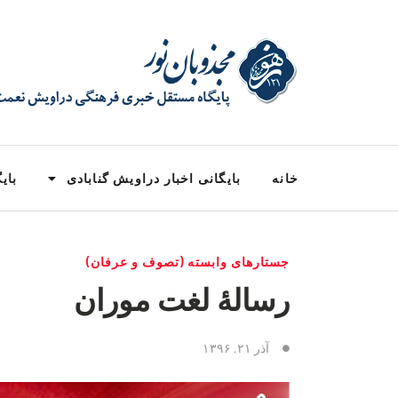
خانه
بایگانی اخبار دراویش گنابادی
بایگ
جستارهای وابسته (تصوف و عرفان)
رسالهٔ لغت موران‏
آذر ۲۱, ۱۳۹۶