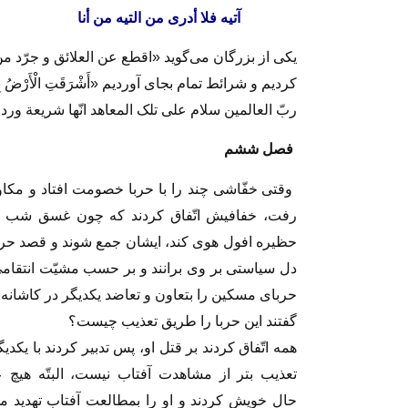
آتیه فلا أدرى من التیه من أنا س
یکى از بزرگان مى‏‌گوید «اقطع عن العلائق و جرّد 
کردیم و شرائط تمام بجاى آوردیم‏ «أَشْرَقَتِ الْأَرْضُ بِنُورِ 
ربّ العالمین سلام على تلک المعاهد انّها شریعة ور
فصل ششم‏
وقتى خفّاشى چند را با حربا خصومت افتاد و مک
رفت، خفافیش اتّفاق کردند که چون غسق شب د
حظیره افول هوى کند، ایشان جمع شوند و قصد حربا ک
دل سیاستى بر وى برانند و بر حسب مشیّت انتقام
حرباى مسکین را بتعاون و تعاضد یکدیگر در کاشانه 
گفتند این حربا را طریق تعذیب چیست؟
همه اتّفاق کردند بر قتل او، پس تدبیر کردند با یکد
تعذیب بتر از مشاهدت آفتاب نیست، البتّه هیچ ع
حال‏ خویش کردند و او را بمطالعت آفتاب تهدید مى