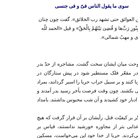
وى ما یقول الناس فىّ و فى جنسى‏
من العوائق حتى تشهد رب الخلائق». گفت چون چنان
رَبِّ‌ها وَ قُضِیَ بَیْنَهُمْ بِالْحَقِّ» و قیل «الحمد للّه
دى و مهبّ شمالى».
اوحت میان ایشان سخت گشت. مشاجره از حدّ بدر
ر مقعّر فلک مستطیر شود در پیش ستارگان در
نند و بر سبیل حراب حربا را اسیر گردانند، بمراد
ى بکشند. چون وقت فرصت بآخر رسید بدر آمدند و
ادبار خود کشیدند و آن شب محبوس بداشتند. بامداد
یگر بر کیفیّت قتل. رأیشان بر آن قرار گرفت که هیچ
ذابى بتر از مجاوره خورشید ندانستند، قیاس بر
‏‌کردند. حربا از خدا خود این مى‏‌خواست، مسکین