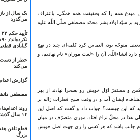
یک سال از با
اس مبدع همه را که بحقیقت همه همگى، باعتراف
می‌گذرد
 بر سیّد اولاد بشر محمّد مصطفى صلّى اللّه علیه
ت
گنابادی قطعی
ف متوجّه بود، التماس کرد کلمه‏‌اى چند در نهج
رد انشاءاللّه. آن را «لغت موران» نام نهادیم، و
خطر از دست دا
می‌کند
گزارش اعدام ۲۰۱۸: قصاص و بخش
 و مستقرّ اوّل خویش رو بصحرا نهادند از بهر
مصطفی دانشج
 مشاهده ایشان آمد و در وقت صبح قطرات ژاله بر
د که این چیست؟ جواب داد و گفت که اصل این
۱۴ سال گذشته
 هذا در محلّ نزاع افتاد. مورى متصرّف در میان
 کدام جانب باشد که هر کسى را زى جهت اصل خویش
قطع تلفن هفت
بزرگ