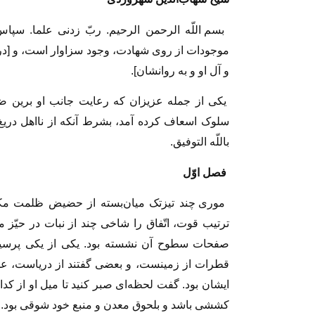
بسم اللّه الرحمن الرحیم. ربّ زدنى علما. سپ
موجودات از روى شهادت، وجود سزاوار است، و [درود
و آل او و به روانشان‏].
یکى از جمله عزیزان که رعایت جانب او برین ضعی
سلوک اسعاف کرده آمد، بشرط آنکه از نااهل دریغ دا
باللّه التوفیق.
فصل اوّل‏
مورى چند تیزتک میان‌بسته از حضیض ظلمت مکمن
ترتیب قوت، اتّفاق را شاخى چند از نبات در حیّز
صفحات سطوح آن نشسته بود. یکى از یکى پرسی
قطرات از زمینست، و بعضى گفتند از دریاست، على
ایشان بود. گفت لحظه‏‌اى صبر کنید تا میل او از
کششى باشد و بلحوق معدن و منبع خود شوقى بود.