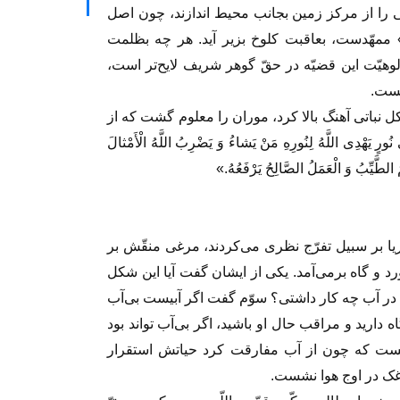
ى را از مرکز زمین بجانب محیط اندازند، چون اصل
ممهّدست، بعاقبت کلوخ بزیر آید. هر چه بظلمت
ّت این قضیّه در حقّ گوهر شریف لایح‏‌تر است،
یست.
ل نباتى آهنگ بالا کرد، موران را معلوم گشت که از
ی اللَّهُ لِنُورِهِ مَنْ یَشاءُ وَ یَضْرِبُ اللَّهُ الْأَمْثالَ
ُ الطَّیِّبُ وَ الْعَمَلُ الصَّالِحُ یَرْفَعُهُ.»
ا بر سبیل تفرّج نظرى مى‏‌کردند، مرغى منقّش بر
 و‌ گاه برمى‏‌آمد. یکى از ایشان گفت آیا این شکل
در آب چه کار داشتى؟ سوّم گفت اگر آبیست بى‏‌آب
دارید و مراقب حال او باشید، اگر بى‏‌آب تواند بود
یست که چون از آب مفارقت کرد حیاتش استقرار
رغک در اوج هوا نشست.