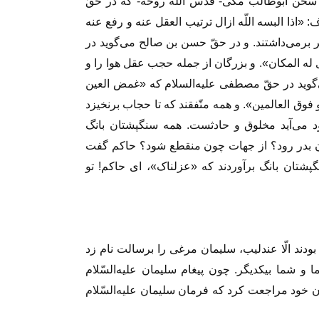
سخن ابوطالب مکّى- قدّس اللّه روحه- که در حقّ
ف: «اذا البسه اللّه ازال ترتیب العقل عنه و رفع عنه
برمى‏‌داشتند. و در حقّ حسن بن صالح مى‏‌گوید در
له المکان». و بزرگان از جمله حجب عقل هوا را و
گوید در حقّ مصطفى علیه‌السلام که «غمض العین
 فوق العالمین». و همه متّفقند که تا حجاب برنخیزد
مى‌‏آید مخلوق و حادثست. همه سنگ‏پشتان بانگ
ان بدر رود؟ از جهات چون منقطع شود؟ حاکم گفت
‏پشتان بانگ برآوردند که «عزلناک»، اى حاکم! تو
دند الّا عندلیب، سلیمان مرغى را برسالت نام زد
 شما بیکدیگر. چون پیغام سلیمان علیه‌السّلام
ران خود مراجعت کرد که فرمان سلیمان علیه‌السّلام