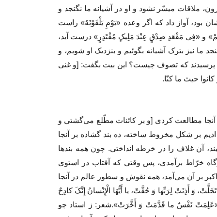
رون، ملاقات میسّر نشود و او در آشیانه ما نگنجد و
، آواز داد که اگر وعده‏ «یَوْمِ یَلْقَوْنَهُ» راست
َهُمْ» و «فِی مَقْعَدِ صِدْقٍ عِنْدَ مَلِیکٍ مُقْتَدِرٍ» درست آید،
 ما نیز بترک آشیانه بگوئیم و بنزدیک او شویم، و
لیه پرسیدند که تصوف چیست؟ این بیت بگفت: [و غنى
کانوا حیث ما کنّا.
آنجا مطالعت کردى [و بر کائنات مطّلع مى‏‌گشتى و
ز ادیم بر شکل مخروط ساخته، ده بند گشاده بر آنجا
ند، آن غلاف را در خرطه انداختى. چون همه بند‌ها
گاه خرّاط برآمدى، پس وقتى که آفتاب در استوى
 اکبر بر آن مى‏‌آمد، همه نقوش و سطور عالم در آنجا
، وَ أَذِنَتْ لِرَبِّها وَ حُقَّتْ، یا أَیُّهَا الْإِنْسانُ إِنَّکَ کادِحٌ
ٌ»، «عَلِمَتْ نَفْسٌ ما قَدَّمَتْ وَ أَخَّرَتْ».شعر: ز استاد چو