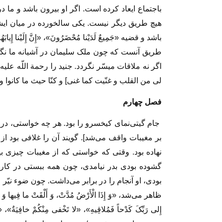
باجتماع ایعاد کرده است. اگر او بیرون باشد و ما د
هیچ طریق دیگر نیست. یکى سالخورده در میان ایشان بود
باشد و قضیه‏ «جَمِیعٌ لَدَیْنا مُحْضَرُونَ»، «إِنَّ إِلَیْنا إِیاب
طریق آنست که چون ملک سلیمان در آشیانه ما نگنجد
اگر نه ملاقات میسّر نگردد. جنید را رحمة اللّه ع
لى من القلب و غنّیت کما غنى‏] و کنّا حیث ما کانوا و 
فصل چهارم‏
جام گیتى‏‌نماى کیخسرو را بود. هر چه خواستى، در 
بر مغیبات واقف مى‏‌شد]. گویند آن را غلافى بود ا
نهاده بود. وقتى که خواستى که از مغیبات چیزى بی
گشوده بودى بدر نیامدى، چون همه ببستى در کار
بودى، او آنجام را در برابر مى‌‏داشت. چون ضوء نیّر
ظاهر مى‌‏شد، «وَ إِذَا الْأَرْضُ مُدَّتْ، وَ أَلْقَتْ ما فِیها وَ تَخَلَّتْ
إِلى‏ رَبِّکَ کَدْحاً فَمُلاقِیهِ»، «لا تَخْفى‏ مِنْکُمْ خافِیَة