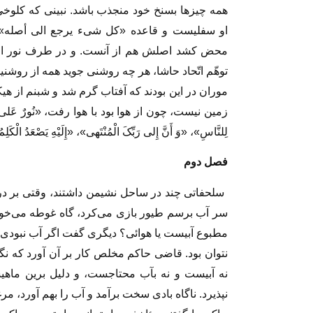
همه چیز‌ها بسنخ خود منجذب باشد. نبینى که کلوخ
او سفلیست و قاعده «کل شى‏ء یرجع الى أصله» 
محض کشد اصلش هم از آنست. و در طرف نور الوهی
توهّم اتّحاد حاشا، هر چه روشنى جوید همه از روشن
موران در این بودند که آفتاب گرم شد و شبنم از هیک
زمین نیست، چون از هوا بود با هوا رفت، «نُورٌ عَلى‏ نُورٍ یَهْدِ
لِلنَّاسِ»، «وَ أَنَّ إِلى‏ رَبِّکَ الْمُنْتَهى‏»، «إِلَیْهِ یَصْعَدُ الْکَلِم
فصل دوم‏
سلحفاتى چند در ساحل نشیمن داشتند، وقتى بر دری
سر آب برسم طیور بازى مى‏‌کرد،‌ گاه غوطه مى‏‌خورد
مطبوع آبیست یا هوائى؟ دیگرى گفت اگر آب نبودى 
نتوان بود. قاضى حاکم مخلص کار بر آن آورد که نگاه 
نه آبیست و نه بآب محتاجست، و دلیل برین ماه
نپذیرد. ناگاه بادى سخت برآمد و آب را بهم آورد، م