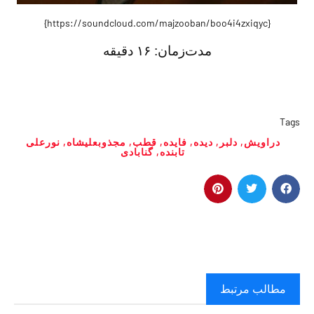
{https://soundcloud.com/majzooban/boo4i4zxiqyc}
مدت‌زمان:
۱۶ دقیقه
Tags
دراویش
,
دلبر
,
دیده
,
فایده
,
قطب
,
مجذوبعلیشاه
,
نورعلی
تابنده
,
گنابادی
مطالب مرتبط