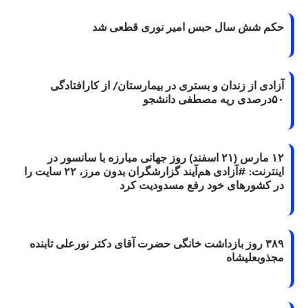
حکم شش سال حبس امیر نوری قطعی شد
آزادی از زندان و بستری در بیمارستان/ از کارافتادگی
۵۰درصدی ریه مصطفی دانشجو
۱۲ مارس (۲۱ اسفند) روز جهانی مبارزه با سانسور در
اینترنت: #آزادی هم‌آیند گزارشگران‌ بدون مرز، ۲۲ سایت را
در کشورهای خود رفع مسدودیت کرد
۳۸۹ روز بازداشت خانگی حضرت آقای دکتر نورعلی تابنده
مجذوبعلیشاه