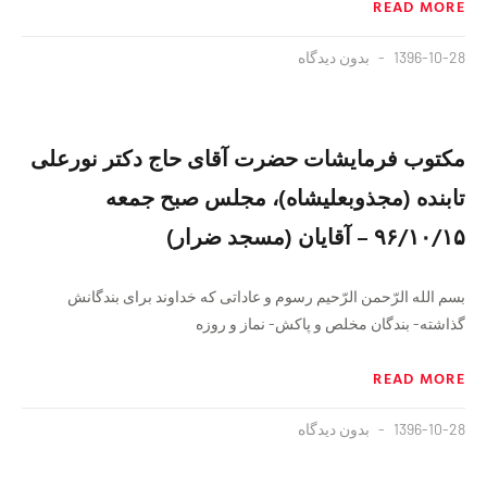
READ MORE
1396-10-28
بدون دیدگاه
مکتوب فرمایشات حضرت آقای حاج دکتر نورعلی
تابنده (مجذوبعلیشاه)، مجلس صبح جمعه
۹۶/۱۰/١۵ – آقایان (مسجد ضرار)
بسم الله الرّحمن الرّحیم رسوم و عاداتی که خداوند برای بندگانش
گذاشته- بندگان مخلص و پاکش- نماز و روزه
READ MORE
1396-10-28
بدون دیدگاه