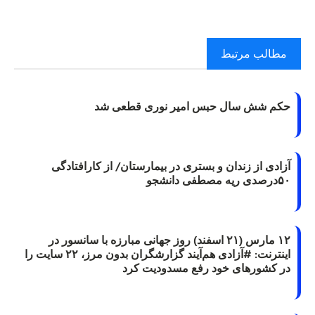
مطالب مرتبط
حکم شش سال حبس امیر نوری قطعی شد
آزادی از زندان و بستری در بیمارستان/ از کارافتادگی
۵۰درصدی ریه مصطفی دانشجو
۱۲ مارس (۲۱ اسفند) روز جهانی مبارزه با سانسور در
اینترنت: #آزادی هم‌آیند گزارشگران‌ بدون مرز، ۲۲ سایت را
در کشورهای خود رفع مسدودیت کرد