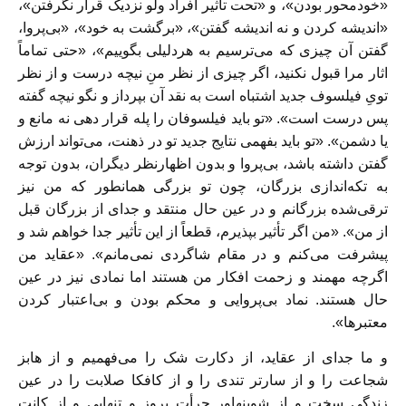
«خودمحور بودن»، و «تحت تأثیر افراد ولو نزدیک قرار نگرفتن»،
«اندیشه کردن و نه اندیشه گفتن»، «برگشت به خود»، «بی‌پروا،
گفتن آن چیزی که می‌ترسیم به هردلیلی بگوییم»، «حتی تماماً
اثار مرا قبول نکنید، اگر چیزی از نظر منِ نیچه درست و از نظر
تویِ فیلسوف جدید اشتباه است به نقد آن بپرداز و نگو نیچه گفته
پس درست است». «تو باید فیلسوفان را پله قرار دهی نه مانع و
یا دشمن». «تو باید بفهمی نتایج جدید تو در ذهنت، می‌تواند ارزش
گفتن داشته باشد، بی‌پروا و بدون اظهارنظر دیگران، بدون توجه
به تکه‌اندازی بزرگان، چون تو بزرگی همانطور که من نیز
ترقی‌شده بزرگانم و در عین حال منتقد و جدای از بزرگان قبل
از من». «من اگر تأثیر بپذیرم، قطعاً از این تأثیر جدا خواهم شد و
پیشرفت می‌کنم و در مقام شاگردی نمی‌مانم». «عقاید من
اگرچه مهمند و زحمت افکار من هستند اما نمادی نیز در عین
حال هستند. نماد بی‌پروایی و محکم بودن و بی‌اعتبار کردن
معتبر‌ها».
و ما جدای از عقاید، از دکارت شک را می‌فهمیم و از هابز
شجاعت را و از سار‌تر تندی را و از کافکا صلابت را در عین
زندگی سخت و از شوپنهاور جرأت بروز و تنهایی و از کانت