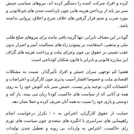
کرده و افراد شرکت کننده را دستگیر کرده اند، نیروھای سیاسی جنبش
سبز نیز باید از پرداختن ھزینه ھایی چون بازداشت شدن ھای غیرقانونی و
مورد ضرب و شتم قرار گرفتن ھای خلاف شرع و اخلاق، پروایی نداشته
باشد.
گویا در این مصاف نابرابر، تنھا گزینه باقی مانده برای نیروھای صلح طلب
ملی و مذھبی، استقامت بر پیمودن راه ھای مسالمت آمیز و اصرار بدون
عقب نشینی بر حقوق بی چون وچرای ملت و پرداخت ھزینه ھای گزاف
این مبارزه قانونی و نابرابر با قانون شکنان کودتاچی است.
ھفتم) کم توجھی سران جنبش و افراد تأثیرگذار، نسبت به مشکلات
اقتصادی ملت و خصوصا اقشار آسیب پذیری چون کارگران و اعتراضات و
اعتصابات آنان، توجیه پذیر نیست. جنبش سبز باید آغوش خود را به روی
ھمه ی آنانی که از سیاست ھای حاکمیت کودتا زیان می بینند، باز کند و
دوستی و یاری خود را نسبت به ھمه آنان تعریف کرده و عملا نشان دھد.
حمایت از حقوق کارگران، اعتراض به » ؛ تکرار درخواست انجام
راھپیمایی ھای سراسری با انگیزه ھای متعددی چون سیاست ھای تورم
زای حاکمیت، اعتراض به واردات بی رویه و تعطیل شدن تولیدات