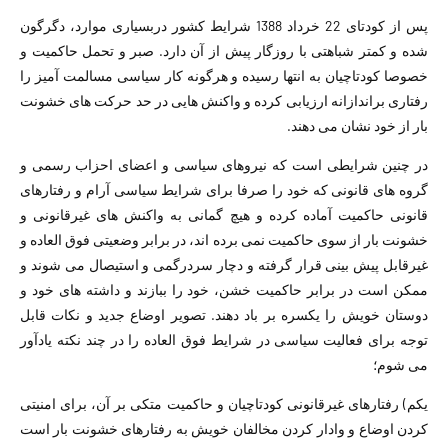
پس از کودتای 22 خرداد 1388 شرایط کشور دربسیاری موارد، دگرگون
شده و کمتر شباھتی با روزگار پیش از آن دارد. صبر و تحمل حاکمیت و
خصوصا کودتاچیان به انتھا رسیده و ھرگونه کار سیاسی مسالمت آمیز را
رفتاری براندازانه ارزیابی کرده و واکنش ھایی در حد حرکت ھای خشونت
بار از خود نشان می دھند.
در چنین شرایطی است که نیروھای سیاسی و اعضای احزاب رسمی و
گروه ھای قانونی که خود را صرفا برای شرایط سیاسی آرام و رفتارھای
قانونی حاکمیت آماده کرده و ھیچ گمانی به واکنش ھای غیرقانونی و
خشونت بار از سوی حاکمیت نمی برده اند، در برابر وضعیتی فوق العاده و
غیرقابل پیش بینی قرار گرفته و دچار سردرگمی و استیصال می شوند و
ممکن است در برابر حاکمیت خشن، خود را ببازند و داشته ھای خود و
دوستان خویش را یکسره بر باد دھند. تصویر اوضاع جدید و نکات قابل
توجه برای فعالیت سیاسی در شرایط فوق العاده را در چند نکته یادآور
می شوم؛
یکم) رفتارھای غیرقانونی کودتاچیان و حاکمیت متکی بر آن، برای امنیتی
کردن اوضاع و وادار کردن مخالفان خویش به رفتارھای خشونت بار است