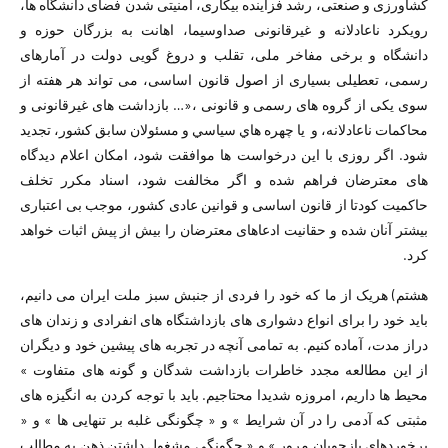
کشاورزی و صنعتی، رشد فزاینده بیکاری، امنیتی شدن فضای دانشگاه ھا،
رویکرد ناعادلانه و غیرقانونی صداوسیما، اھانت به بزرگان حوزه و
دانشگاه و برخی مفاخر ملی، تقلب و دروغ گویی دولت در آمارھای
رسمی، تعطیلی بسیاری از اصول قانون اساسی، می تواند ھر ھفته از
سوی یکی از گروه ھای رسمی و قانونی ،«… بازداشت ھای غیرقانونی و
محاکمات ناعادلانه، و یا چھره ھاي سیاسي و مسئولان سابق كشور، تجدید
شود. اگر روزی با این درخواست ھا موافقت شود، امکان اعلام دیدگاه
ھای معترضان فراھم شده و اگر مخالفت شود، اسناد مکرر تخلف
حاکمیت کودتا از قانون اساسی و قوانین عادی کشور، موجب بی اعتباری
بیشتر آنان شده و حقانیت ادعاھای معترضان را بیش از پیش اثبات خواھد
کرد.
ھشتم) ھریک از ما که خود را فردی از جنبش سبز ملت ایران می دانیم،
باید خود را برای انواع دشواری ھای بازداشتگاه ھای انفرادی و زندان ھای
دراز مدت، آماده کنیم. به تمامی آنچه در تجربه ھای پیشین خود و دیگران
از این مطالعه مجدد خاطرات بازداشت شدگان و گونه ھای متفاوت »
محیط ھا داریم، امروزه شدیدا محتاجیم. باید با توجه کردن به انگیزه ھای
مثبتی که آدمی را در آن شرایط » و « چگونگی غلبه بر تنھایی ھا » و «
برخوردھای بازجویان مرور » و « چگونگی مشغول داشتن ذھن به مطالب