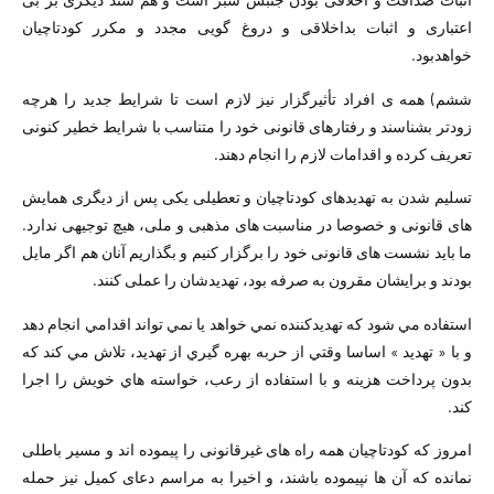
اعتباری و اثبات بداخلاقی و دروغ گویی مجدد و مکرر کودتاچیان
خواھدبود.
ششم) ھمه ی افراد تأثیرگزار نیز لازم است تا شرایط جدید را ھرچه
زودتر بشناسند و رفتارھای قانونی خود را متناسب با شرایط خطیر کنونی
تعریف کرده و اقدامات لازم را انجام دھند.
تسلیم شدن به تھدیدھای کودتاچیان و تعطیلی یکی پس از دیگری ھمایش
ھای قانونی و خصوصا در مناسبت ھای مذھبی و ملی، ھیچ توجیھی ندارد.
ما باید نشست ھای قانونی خود را برگزار کنیم و بگذاریم آنان ھم اگر مایل
بودند و برایشان مقرون به صرفه بود، تھدیدشان را عملی کنند.
استفاده مي شود كه تھديدكننده نمي خواھد يا نمي تواند اقدامي انجام دھد
و با « تھديد » اساسا وقتي از حربه بھره گیري از تھديد، تلاش مي كند كه
بدون پرداخت ھزينه و با استفاده از رعب، خواسته ھاي خويش را اجرا
كند.
امروز که کودتاچیان ھمه راه ھای غیرقانونی را پیموده اند و مسیر باطلی
نمانده که آن ھا نپیموده باشند، و اخیرا به مراسم دعای کمیل نیز حمله