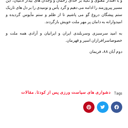
و با اقتدار معنوی و تکیه بر خدای رحمان و وجدان ھای بیدار آدمیان، این
مسیر پیروزمند را ادامه می دھیم و گرد یأس و نومیدی را بر دل ھای تاریک
ستم پیشگان دروغ گو می پاشیم تا از ظلم و ستم مأیوس گردیده و
امیدوارانه به دامان پر مھر ملت خویش بازگردند.
به امید سرسبزی وسربلندی ایران و ایرانیان و آزادی ھمه ملت و
خصوصاسرافرازان اسیر و قھرمان.
دوم آبان ۸۸، فریمان
دشواری ھای سیاست ورزی پس از کودتا
,
مقالات
Tags