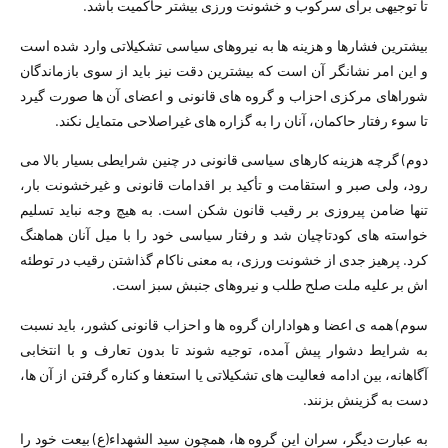
تا توجیھی برای سرکوب و خشونت ورزی بیشتر حاکمیت باشد.
بیشترین فشارھا و ھزینه ھا به نیروھای سیاسی تشکیلاتی وارد شده است
و این امر نشانگر آن است که بیشترین دقت نیز باید از سوی بازماندگان
شوراھای مرکزی احزاب و گروه ھای قانونی و اعضای آن ھا صورت گیرد
تا سوء رفتار حاکمان، آنان را به گزاره ھای غیراصلاحی متمایل نکند.
دوم) گرچه ھزینه کارھای سیاسی قانونی در چنین شرایطی بسیار بالا می
رود، ولی صبر و استقامت و تأكید بر اقدامات قانونی و غیرخشونت بار،
تنھا ضامن پیروزی بر رقیب قانون شکن است. به ھیچ وجه نباید تسلیم
خواسته ھای کودتاچیان شد و رفتار سیاسی خود را با میل آنان ھماھنگ
کرد. پرھیز جدی از خشونت ورزی، به معنی ناکام گذاشتن رقیب در توطئه
اش بر علیه ملت صلح طلب و نیروھای جنبش سبز است.
سوم) ھمه ی اعضا و ھواداران گروه ھا و احزاب قانونی کشور، باید نسبت
به شرایط دشوار پیش آمده، توجیه شوند تا بدون تعارف و با انتخابی
آگاھانه، بین ادامه فعالیت ھای تشکیلاتی یا استعفا و کناره گرفتن از آن ھا،
دست به گزینش بزنند.
به عبارت دیگر، سران این گروه ھا، ھمچون سید الشھداء(ع) بیعت خود را