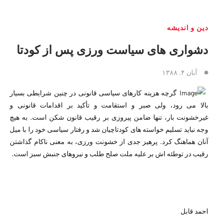
دین و اندیشه
دشواری ھای سیاست ورزی پس از کودتا
آبان ۴, ۱۳۸۸
گرچه ھزینه کارھای سیاسی قانونی در چنین شرایطی بسیار
بالا می رود، ولی صبر و استقامت و تأكید بر اقدامات قانونی و
غیرخشونت بار، تنھا ضامن پیروزی بر رقیب قانون شکن است. به ھیچ
وجه نباید تسلیم خواسته ھای کودتاچیان شد و رفتار سیاسی خود را با میل
آنان ھماھنگ کرد. پرھیز جدی از خشونت ورزی، به معنی ناکام گذاشتن
رقیب در توطئه اش بر علیه ملت صلح طلب و نیروھای جنبش سبز است.
احمد قابل