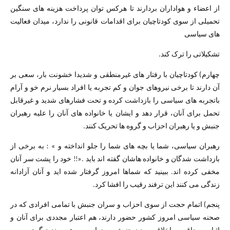
از اعضاء و ھواداران بردارند تا ھرکس توان پرداخت ھزینه ھای سنگین
تحمیلی از سوی کودتاچیان برای اقدامات قانونی را ندارد، میدان فعالیت
ھای سیاسی
تشکیلاتی را ترک کند.
چھارم) کودتاچیان با رفتار ھای غیرمنطقی و شدیدا خشونت بار، سعی بر
آن دارند تا برخی نیروھای جوان و کم تجربه یا افراد بسیار نرم خو و آرام
باتجربه ھای سیاسی را بازداشت کرده و تحت فشارھای شدید و غیرقابل
تحمل برای آنان، قرار دھد و ایشان یا خانواده ھای آنان را علیه رھبران
جنبش و یا رھبران احزاب و گروه ھا تحریک کنند.
رھبران سیاسی، شما یا بچه ھای شما را جلو انداخته و » : به برخی از
بازداشت شدگان و خانواده ھاشان گفته اند باید .«!! خود را پشت سر آنان
مخفی کرده اند. ببینید که شماھا امروز گرفتار شده اید و آنان آزادانه
زندگی می کنند این ترفند رقیب را افشا کرد.
پنجم) اتمام حجت از سوی احزاب و سران جنبش با تمامی افرادی که در
صحنه سیاسی امروز کشور حضور دارند، ھم اعتبار مجددی برای آنان و
اثبات صداقت و اخلاقی بودن جنبش سبز است و ھم سند دیگری بر بی