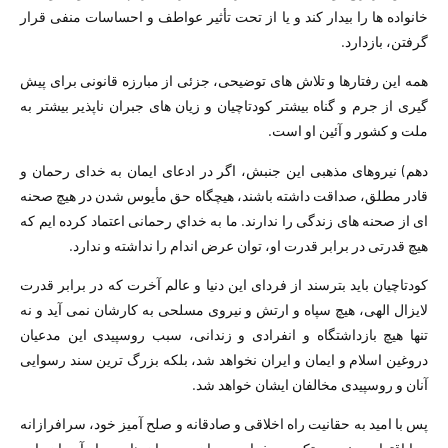
خانواده ھا را بیدار کند و یا از تحت تأثیر عواطف و احساسات منفی قرار
گرفتن، بازدارد.
ھمه این رفتارھا و تلاش ھای توضیحی، جزئی از مبارزه قانونی برای پیش
گیری از جرم و گناه بیشتر کودتاچیان و زیان ھای جبران ناپذیر بیشتر به
ملت و کشور و آئین او است.
دھم) نیروھای مذھبی این جنبش، اگر در ادعای ایمان به خدای رحمان و
قادر مطلق، صداقت داشته باشند، ھیچگاه حق مأیوس شدن در ھیچ صحنه
ای از صحنه ھای زندگی را ندارند. ما به خداي رحمانی اعتماد کرده ایم که
ھیچ قدرتی در برابر قدرت او، توان عرض اندام را نداشته و ندارد.
کودتاچیان باید بترسند از فردای این دنیا و عالم آخرت که در برابر قدرت
لایزال الھی، ھیچ سپاه و ارتش و نیروی مسلحی به کارشان نمی آید و نه
تنھا ھیچ بازداشتگاه و انفرادی و زندانی، سبب روسپیدی این مدعیان
دروغین اسلام و ایمان و ایران نخواھد شد، بلکه بزرگ ترین سند رسوایی
آنان و روسپیدی مخالفان ایشان خواھد شد.
پس با امید به حقانیت راه اخلاقی و صادقانه و صلح آمیز خود، سرافرازانه