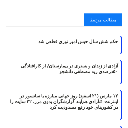
مطالب مرتبط
حکم شش سال حبس امیر نوری قطعی شد
آزادی از زندان و بستری در بیمارستان/ از کارافتادگی
۵۰درصدی ریه مصطفی دانشجو
۱۲ مارس (۲۱ اسفند) روز جهانی مبارزه با سانسور در
اینترنت: #آزادی هم‌آیند گزارشگران‌ بدون مرز، ۲۲ سایت را
در کشورهای خود رفع مسدودیت کرد