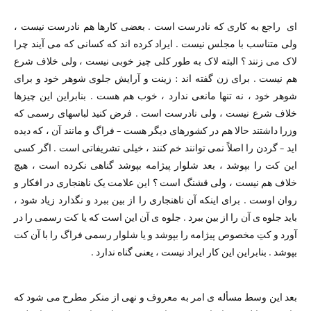
ای راجع به کاری که نادرست است . بعضی کارها هم نادرست نیست ،
ولی متناسب با مجلس نیست . ایراد کرده اند که کسانی که می آیند چرا
لاک می زنند ؟ البته لاک به طور کلی چیز خوبی نیست ،‌ ولی خلاف شرع
هم نیست . برای زن گفته اند : زینت و آرایش جلوی شوهر خود و برای
شوهر خود ، نه تنها مانعی ندارد ، خوب هم هست . بنابراین این چیزها
خلاف شرع نیست ، ولی نادرست است . فرض کنید لباسهای رسمی که
وزرا داشتند حالا هم در کشورهای دیگر هست – فراگ و مانند آن ، که دیده
اید – گردن را اصلاً نمی توانند خم کنند ، خیلی تشریفاتی است . اگر کسی
این کت را بپوشد ،‌ بعد شلوار پیژامه بپوشد گناهی نکرده است ، هیچ
خلاف هم نیست ،‌ ولی قشنگ است ؟ این علامت یک ناهنجاری در افکار و
روان اوست . برای اینکه آن ناهنجاری را از بین ببرد و نگذارد زیاد شود ،
باید جلوه ی آن را از بین ببرد . جلوه ی آن این است که یا کت رسمی را در
آورد و کتِ مخصوص پیژامه را بپوشد و یا شلوار رسمی فراگ را با آن کت
بپوشد . بنابراین این کار ایراد نیست ، یعنی گناه ندارد .
بعد این وسط مسأله ی امر به معروف و نهی از منکر مطرح می شود که