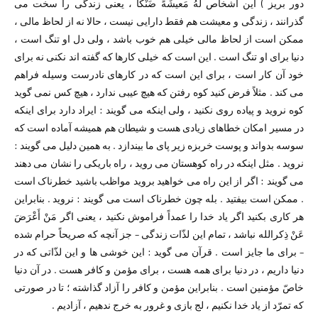
دور بریز ) این اشخاص لَهُ مَعیشَهً ضَنْکاً ، یعنی زندگی را سخت می
گذرانند ، زندگی و معیشت هم فقط دارایی نیست ، حالا نه از لحاظ مالی ،
ممکن است از لحاظ مالی خیلی هم خوب باشد ، ولی دل او تنگ است ،
دنیا برای او تنگ است . این است که خیلی کارها که گفته اند نکنی نه برای
خود آن کار است ، برای این است که در کارهای نادرست وسیله فراهم
می کند . مثلاً فرض کنید کوه رفتن که هیچ عیبی ندارد ، هیچ کس نمی گوید
کوه نروید و پیاده روی نکنید ،‌ ولی اینکه می گویند : ایراد دارد برای اینکه
در مسیر امکان خطاهای زیادی هست و شیطان هم همیشه آماده است که
سوسه بدواند و پوست خربزه زیر پای ما بیندازد . به همین دلیل می گویند :
نروید . مثل اینکه در راه کوهستان می روید ، راه باریکی را نشان می دهند
می گویند : اگر از این راه می خواهید بروید مواظب باشید خطرناک است
. ممکن است بیفتید . بله چون خطرناک است می گویند : نروید . بنابراین
هر کاری بکنید اگر یاد خدا را عمداً فراموش نکنید ، یعنی اگر مَنْ أَعْرَضَ
عَنْ ذِکرالله نباشد ، تمام این لذّات زندگی – جز آنچه که صریحاً حرام شده
– برای ما جایز است . قرآن می گوید : این خوشی ها و این لذّاتی که در
دنیا داریم ، در دنیا برای همه هست ، برای مؤمن و کافر هست . در آن دنیا
خاصّ مؤمنین است . بنابراین مؤمن و کافر را آزاد گذاشته ؛ تا در صورتی
که تمرّد از یاد خدا نکنیم ، لج بازی و غرور به خرج ندهیم ، آزادیم .