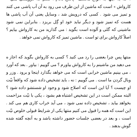
کارواش » است که ماشین از این طرف می رود به آن آب پاشی می کنند
و تمیز می شود . کسی که درویش شد ،‌ وسایل یعنی آن آب پاشی ها
هست که تمیز شود و دیگر نباید خود او گِل بریزد . بنابراین نمی شود
ماشینی که گلی و آلوده است بگوید : می گذارید من به کارواش بیایم ؟
اصلاً کارواش برای تو است . ماشین تمیز که کارواش نمی خواهد .
منتها پس چرا بعضی را رد می کنید ؟ کسی به کارواش بگوید که اجاز ه
می دهید من ماشینم را به کارواش بیاورم ؟ می گوییم : بیاور . بعد که آورد
، می بینیم ماشین خرابی است که می خواهد بگذارد اینجا و برود . وزر و
وبال گردن ما است . می گوییم : نه ، باید تشخیص داده شود که واقعاً نیّت
او چیست ؟ آیا این است که اصلاح شود و وجود او شستشو داده شود ؟
البته ممکن است در این تشخیص اشتباه هم بشود ،‌ یکی با نیّت مزاحمت
بخواهد بیاید ، تشخیص داده نمی شود ، می آید خراب کاری هم می کند .
این است که همه را قبول می کنیم منتها یکی از شرایط قبولی خلوص نیّت
است ، و بعد در بعضی جلسات حضور داشته باشد و به آنچه گفته شده
گوش بدهند .