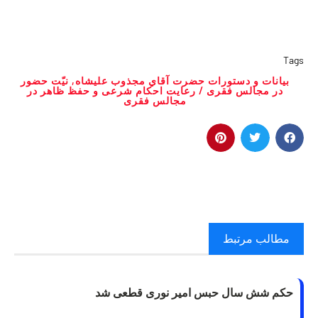
Tags
بیانات و دستورات حضرت آقاي مجذوب عليشاه
,
نیّت حضور
در مجالس فقری / رعایت احکام شرعی و حفظ ظاهر در
مجالس فقری
مطالب مرتبط
حکم شش سال حبس امیر نوری قطعی شد