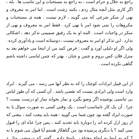
راجع به حلال و حرام است ، نه راجع به مستحبات و این تناسب ها . بله ،
اگر کاری مثل آنچه مثال زدم ، بکنند زشت است . اما امر به معروف و
نهی از منکر شرعی که می گویند ، لازم نیست . همه ی مستحبات و
مکروهات را نمی شود امر یا نهی کرد . فقط امر به معروف و نهی از
منکر در واجبات است . البته او به یک رفیق صمیمی تذکر دهد ، اشکالی
ندارد . این تذکر او امر به معروف نیست ، دوستانه است و یادآوری کرده .
ولی اگر او دلیلی آورد و گفت : فرض کنید من از اینجا می خواهم بعد به
منزل فلان کس بروم و چنین و چنان ، ‌بهتر که چنین لباسی داشته باشم
گناهی نکرده است .
از این قبیل ایرادات کوچک را که به نظر آنها می رسد ، می گیرند . ایراد
وارد است ولی ایرادی نیست که نقصی باشد . آن کسی که آن طور لباس
بی تناسبی پوشیده اگر وضو بگیرد و نماز بخواند نماز او درست نیست ؟
چرا . آن یک کار نامناسب است . یک وقتی کسی به صورت سوال یا به
صورت ایراد گفته بود چون شما می گویید : همه باید بیعت کنند ،‌ بیعتی که
از روز ازل کرده اند را دوباره باید تجدید کنند ، ‌پس چرا عدّه ای را قبول
نمی کنید ؟ یا دیگری پرسیده بود من گناهکار هستم آیا قبول می شوم یا نه
؟ که به اینها به انواع مختلف پاسخ دادم . گفتم که درویشی مثل «