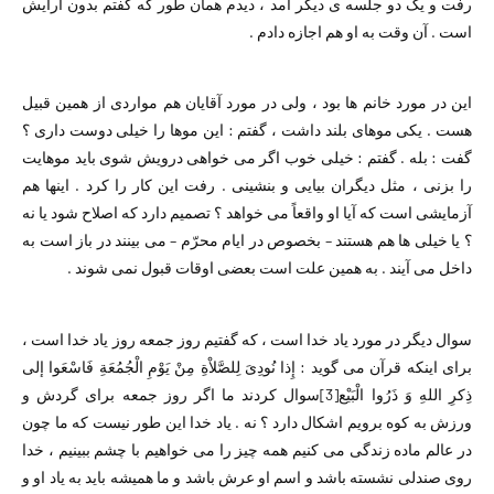
رفت و یک دو جلسه ی دیگر آمد ، دیدم همان طور که گفتم بدون آرایش
است . آن وقت به او هم اجازه دادم .
این در مورد خانم ها بود ، ولی در مورد آقایان هم مواردی از همین قبیل
هست . یکی موهای بلند داشت ،‌ گفتم : این موها را خیلی دوست داری ؟
گفت : بله . گفتم : خیلی خوب اگر می خواهی درویش شوی باید موهایت
را بزنی ، مثل دیگران بیایی و بنشینی . رفت این کار را کرد . اینها هم
آزمایشی است که آیا او واقعاً می خواهد ؟ تصمیم دارد که اصلاح شود یا نه
؟ یا خیلی ها هم هستند – بخصوص در ایام محرّم – می بینند در باز است به
داخل می آیند . به همین علت است بعضی اوقات قبول نمی شوند .
سوال دیگر در مورد یاد خدا است ، که گفتیم روز جمعه روز یاد خدا است ،
برای اینکه قرآن می گوید : إِذا نُودِیَ لِلصَّلاْةِ مِنْ یَوْمِ الْجُمُعَةِ فَاسْعَوا إلی
ذِکرِ اللهِ وَ ذَرُوا الْبَیْع
[3]
سوال کردند ما اگر روز جمعه برای گردش و
ورزش به کوه برویم اشکال دارد ؟ نه . یاد خدا این طور نیست که ما چون
در عالم ماده زندگی می کنیم همه چیز را می خواهیم با چشم ببینیم ، خدا
روی صندلی نشسته باشد و اسم او عرش باشد و ما همیشه باید به یاد او و