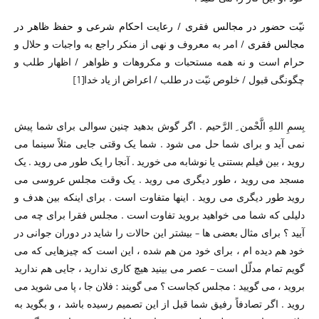
نیّت حضور در مجالس فقری / رعایت احکام شرعی و حفظ ظاهر در
مجالس فقری
/ امر به معروف و نهی از منکر راجع به واجبات و حلال و
حرام است و نه همه مستحبات و مکروهات و ظواهر / اظهار طلب و
چگونگی قبول / خلوص نیّت در طلب / اعراض از یاد خدا
[1]
بِسمِ اللهِ الَّحْمن ِ الرَّحیم . اگر گوش بدهید چنین سوالی برای شما پیش
نمی آید و برای شما حل می شود . شما یک وقتی جایی مثلاً سینما می
روید ، بین فیلم بستنی یا نوشابه می خورید . آنجا را یک طور می روید . یک
مسجد می روید ، طور دیگری می روید . یک وقت مجلس عروسی می
روید طور دیگری می روید . اینها متفاوت است . برای اینکه بین هدف و
دلیلی که شما می خواهید بروید تفاوت است . مجلس فقرا برای چه می
آیید ؟ برای مثال بعضی ها – بیشتر این حالات را شاید در دوران جوانی در
خود هم دیده ام ، برای خود من هم شده ، این است که چیزهایی که می
گویم تمام مدلّل است – عصر می بینید هیچ کاری ندارید ،‌ جایی هم ندارید
بروید ،‌ می گویید : مجلس کجاست ؟ می گویند : فلان جا ، پا می شوید می
روید . اگر تصادفاً رفیق شما قبل از این تصمیم رسیده باشد ،‌ و بگوید به