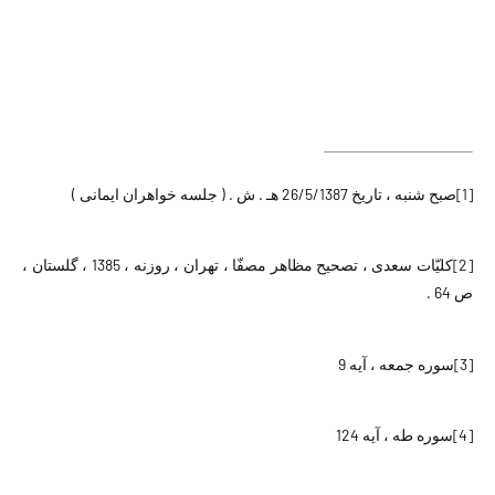
[1]
صبح شنبه ، تاریخ 26/5/1387 هـ . ش . ( جلسه خواهران ایمانی )
[2]
کلیّات سعدی ، تصحیح مظاهر مصفّا ، تهران ، روزنه ، 1385 ، گلستان ،
ص 64 .
[3]
سوره جمعه ، آیه 9
[4]
سوره طه ، آیه 124