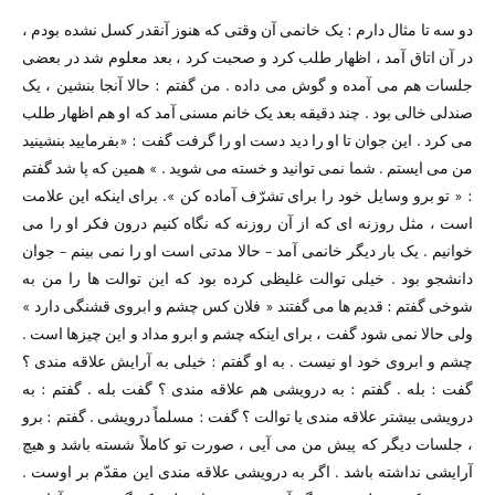
دو سه تا مثال دارم : یک خانمی آن وقتی که هنوز آنقدر کسل نشده بودم ،
در آن اتاق آمد ، اظهار طلب کرد و صحبت کرد ،‌ بعد معلوم شد در بعضی
جلسات هم می آمده و گوش می داده . من گفتم : حالا آنجا بنشین ، یک
صندلی خالی بود . چند دقیقه بعد یک خانم مسنی آمد که او هم اظهار طلب
می کرد . این جوان تا او را دید دست او را گرفت گفت : «‌بفرمایید بنشینید
من می ایستم . شما نمی توانید و خسته می شوید . »‌ همین که پا شد گفتم
: « تو برو وسایل خود را برای تشرّف آماده کن »‌. برای اینکه این علامت
است ،‌ مثل روزنه ای که از آن روزنه که نگاه کنیم درون فکر او را می
خوانیم . یک بار دیگر خانمی آمد – حالا مدتی است او را نمی بینم – جوان
دانشجو بود . خیلی توالت غلیظی کرده بود که این توالت ها را من به
شوخی گفتم : قدیم ها می گفتند « فلان کس چشم و ابروی قشنگی دارد »‌
ولی حالا نمی شود گفت ، برای اینکه چشم و ابرو مداد و این چیزها است .
چشم و ابروی خود او نیست . به او گفتم : خیلی به آرایش علاقه مندی ؟
گفت : بله . گفتم : به درویشی هم علاقه مندی ؟ گفت بله . گفتم : به
درویشی بیشتر علاقه مندی یا توالت ؟ گفت : مسلماً درویشی . گفتم : برو
، جلسات دیگر که پیش من می آیی ،‌ صورت تو کاملاً شسته باشد و هیچ
آرایشی نداشته باشد . اگر به درویشی علاقه مندی این مقدّم بر اوست .