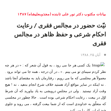
بیانات مکتوب دکتر نور علی تابنده (مجذوبعلیشاه) ۱۳۸۷
نیّت حضور در مجالس فقری / رعایت
احکام شرعی و حفظ ظاهر در مجالس
فقری
آبان ۲۵, ۱۳۸۸
یک کسی هر جا می رود ، به قول آن شعر که : « در هر چه
نظر کردم سیمای تو می بینم . » ، در آن درجه ، همه جا می تواند برود .
معمولاً هر مجلسی که ما می رویم ، رفتارمان باید به مقتضای آنجا باشد
. نه اینکه در سایر مواقع آزاد هستید خلاف شرع انجام بدهید ،‌ نه ! هیچ
وقت آزاد نیستید . ولی در مجلسِ درویشی به یاد بیاورید که آن شرط
اوّل در بیعت ،‌ رعایت احکام شرعی بوده است . حالا چطور در مجلسی
که متعلّق به خداوندی است که از شما بیعت گرفته ، می روید و جلوی
.
خود او این کار را می کنید