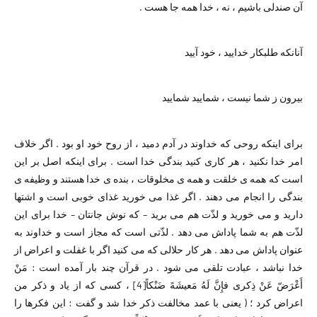
آن صندلی باشیم ،‌ نه ، خدا همه جا هست .
آنانکه طلبکار خدایید ، خود آیید
بیرون ز شما نیست ، شمایید شمایید
برای اینکه روحی که خداوند در آدم دمید ، از روح خود او بود . اگر خلاف
امر خدا نکنید ، هر کاری کنید بندگی خدا است . برای اینکه اصل بر این
است که همه ی خلقت و همه ی مخلوقات ، بنده ی خدا هستند و وظیفه ی
بندگی را انجام می دهند . اگر غذا می خورید غذای خوبی است و اشتها
دارید و می خورید و لذّت هم می برید – که نوش جانتان – خدا برای این
لذّت هم به شما پاداش می دهد . لذّتی است که مجاز است و خداوند به
عنوان پاداش می دهد . هر کار حلالی که می کنید اگر با غفلت و اعراض از
خدا نباشد ، عبادت تلقی می شود . در قرآن چند بار آمده است : مَنْ
أَعْرَضّ عَنْ ذِکری فإِنَّ لَهُ مَعیشَهً ضَنْکاً
[4]
، کسی که از یاد و ذکر من
اعراض کرد ؛ ( یعنی با عمد مخالفت ذکر خدا شد و گفت : این فکرها را