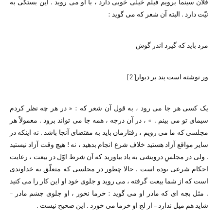
فلان سینما برویم فیلم خیلی خوبی دارد ، با او می روید . این بستگی به
نیّت دارد . البته آن شعر که می گوید :
مرد باید که گیرد اندر گوش
ور نوشته است پند بر دیوار
[2]
یک کسی هر جا می رود ، به قول آن شعر که : « در هر چه نظر کردم
سیمای تو می بینم . » ، در آن درجه ، همه جا می تواند برود . معمولاً هر
مجلسی که ما می رویم ، رفتارمان باید به مقتضای آنجا باشد . نه اینکه در
سایر مواقع آزاد هستید خلاف شرع انجام بدهید ،‌ نه ! هیچ وقت آزاد نیستید
. ولی در مجلسِ درویشی به یاد بیاورید که آن شرط اوّل در بیعت ،‌ رعایت
احکام شرعی بوده است . حالا چطور در مجلسی که متعلّق به خداوندی
است که از شما بیعت گرفته ، می روید و جلوی خود او این کار را می کنید
. مثل بچه ای که مادر او می گوید : خرما نخور ، او جلوی چشم مادر –
شاید هم میل ندارد – از لج او خرما می خورد . این صحیح نیست .