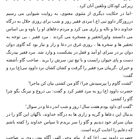
زیرکی کودکان وتلقین آنان کرد .
-اما در حکایت دیگری از مثنوی معنوی، به روایت شیوایی می رسیم
درروزگار داوو نبی (ع.) مردی فقیر روز و شب برای روزی حلال به درگاه
خداوند دعا و ناله و زاری می کرد و مردم دعاهای او را یاوه و بی اساس
می دانستند واوراتحقیر و مسخره می کردند . مرد فقیر ، بی توجه به
تحقیر ها و سخره ها ، روزی غرق در دعا و راز و نیاز بود که گاوی دوان
دوان بر در سرای او آمد و قفل در بشکست و وارد شد. مرد فقیر بیدرنگ
دست و پای حیوان رابست و با تیغ تیز، سرش را برید . صاحب گاو ،آشفته
و حیران ،گریبان مرد فقیر را گرفت و کشان کشان نزد داوود نبی(ع) برد و
گفت:
“کشت گاوم را بپرسیدش چرا/ گاو من کشتی بیان کن ماجرا”
حضرت داوود (ع) رو به مرد فقیر کرد و گفت: بی دروغ و نیرنگ بگو چرا
گاو را کشتی
“گفت ای داود بودم هفت سال/ روز و شب اندر دعا و در سوال”
بدنبال این دعاها و گریه و زاری ها به درگاه خداوند، ناگهان این گاو را در
میان سرای خود دیدیم و گاو را سر بریدم تا سپاس خداوند را کفته باشم
که دعایم را اجابت کرده است.
حضرت داوود نبی (ع) که از پیام وحی الهی آگاه بود، روی بر صاحب