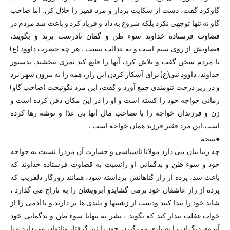
گاوکرد گفت، دست از شکایت بردار و مرد فقیر را حلال کن. اما صاحب
گاو نه تنها توجهی نکرد بلکه شروع به داد و فریاد کرد و باعث شد مردم در
قضاوت فرستاده خداوند سوء ظن و گمان نادرست برند و بگویند،
قضاوتش از روی ستم است و به عدالت نیست . هر چه حضرت داوود (ع)
با مردم سخن گفت و تلاش کرد، آنها را قانع کند ثمری نبخشید. بدستور
خداوند، داوود نبی(ع) برای آشکار کردن این راز، همه را به بیرون شهر برد
و در زیر درخت تنومندی جمع آورد و گفت، این مرد نگونبخت (صاحب گاو)
زمانی خواجه خود را کشته است و او را در این مکان دفن کرده است و
زن و فرزندان خواجه را با تصاحب مال آنها بی غذا و توشه رها کرده
است.این مرد فقیر فرزند همان خواجه است .
●
نتیجه
چه زیبا بیان می دارد مولانا ناسپاسی و جسارت آن مردرا نسبت به خواجه
خود و سوء ظن و بدگمانی او رانسبت به قضاوت فرستاده خداوند که
باعث شد، پرده از راز گناهانش برداشته شود، همانند روزگار دلفریب که
پرده از راز عاشقان خود برمی گشایدو آبرویشان را به تاراج می گذارد ،
شاید خود را پیدا کنند ودست از زشتیها و پلیدی ها بر دارند.و یا آدمی را از
خواب غفلت بیدار کند که بگوید ، بشر نه تنهابا سوء ظن و بدگمانی خود
آبروی دیگران را به بازی می گیرد، خود را نیز گرفتار وناتوان می دارد و با