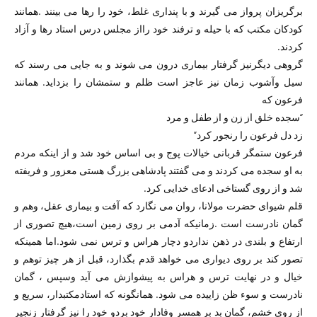
برگریزان پرواز می گیرند و با پنداری غلط، خود را رها می بینند .همانند
کودکان مکتب که با حیله و ترفند خود رااز مجلس درس استاد رها و آزاد
کردند.
گروهی دیگرنیز گرفتار بیماری درون می شوند و به جایی می رسند که
سیل وآشوب زمان نیز عاجز است ظلم و ستمشان را بزداید. همانند
فرعون که
“سجده خلق از زن و از طفل و مرد
زد دل فرعون را رنجور کرد”
فرعون ستمگر قربانی خیالات پوج و بی اساس خود شد و از اینکه مردم
به او سجده می کردند و می گفتند پادشاهی بزرگ هستی معزور و فریفته
شد و از روی گستاخی ادعای خدایی کرد.
قلم شیوای حضرت مولانا، روان می نگارد که آفت و بیماری عقل، وهم و
گمان نادرست است .زمانیکه آدمی بر روی زمین است،هیچ تصوری از
ارتفاع و بلندی در ذهن نداردو دچار هراس و ترس نمی شود.اما همینکه
تصور کند بر روی دیواری می خواهد قدم بگذارد، قبل از هر چیز توهم و
خیال و در نهایت ترس و هراس به پیشوازش می آید وسپس ، گمان
نادرست و سوء ظن زاییده می شود. همانگونه که استادمکتبدار، سریع و
از روی خشم، گمان بد بر همسر وفادار خود بردو خود را نیز گرفتار زنجیر