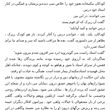
کودکان مکتبخانه،هنوز خود را خلاص نمی دیدندو پریشان و غمگین در کنار
استاد خود درس
می خواندند. در این بین
“گفت آن زیرک که ای قوم پسند
درس خوانید و کنید آوابلند”
کودکان، بلند، بلند ، خواندن درس را آغاز کردند. باز هم کودک زیرک ،
بظاهر از سر دلسوزی گفت، بچه ها مراقب باشید که سر و صدای ما برای
استاد ضرر دارد.
“گفت استاد راست می گویدروید/درد سر افزون شدم بیرون شوید”
شاگردان که به آرزوی خود رسیده بودند مانند پرندگان رها شده از
قفس،از سرای استاد با شور و هیاهو به کوچه و کوی دویدند ،چنانکه،اهل
محل فهمیدند استادمکتبدار بیمار شده است ،همگی به عیادت او رفتند.
بیان این حکایت از زمانهای دور و دراز در زر نگاشته مثنوی معنوی، با قلم
شیوا،رازهای نهان را باجوهر عشق درون ،نمایان می دارد و از شعله این
عشق است که پرده از راز ها ، نمایان می شود، بسیاری ازدردهای روحی
وجسمی ما آدمیان برگرفته است ازتلقین ووهم وخیالات واهی. گاهی
برخی از دل مشغولان با خیالات واهی خود ، پیرامون افکار دیگران خیمه
می زنند و ریزش برگهای درون او را به نظاره می نشینند وگاهی در این