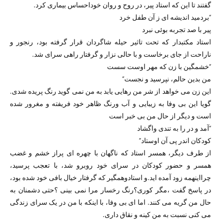
گفتند تا این که استاد پیر، در روح و روان خوداحساس بیماری کرد.
“بردمید اندیشه ای ز آن طفل خرد
پیر با صد تجربه بوئی نبرد
استاد مکتبدار که تحت تاثیر حیله شاگردان قرار گرفته بود، رنجور و
ناراحت از جای برخاست و با حالی نزار و گرفتار راهی سرای شد.
“خشمگین با زن که مهر اوست سست
من بدین حالم، نپرسید و نجست”
این زن می خواهد از شر من رهایی یابد به من نمی گوید رنگ پریده شدی.
گویا این بی وفا به زیبایی و آب ورنگ ظاهر خود فریفته و مغرور شده
است و دیگر از حال من بی خبر است
“آمد و در را به تندی واگشاد
کودکان اندر پی آن اوستاد”
از طرف دیگر، همسر استاد که ناگهان با چهره ای پراز خشم و غضب
همسر و حضور کودکان در سرای خود روبرو شد، با تعجب پرسید،
چرااینهمه زود آمده اید.و استادوهمگیر که گرفتار خیال بافی خود شده بود،
در پاسخ گفت ،مگر کوری؟رنگ رخسار مرا نمی بینی ؟حتی دشمنان به
حال من گریه می کنند. اما ای بی وفا، با اینکه با من در یک سرای زندگی
می کنی نسبت به من کینه و نقاق داری.