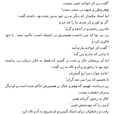
“گفت زن ای خواجه عیبی نیستت
وهم وظن و شبهه بی معنی ستت”
اما استاد مکتبدار که دیگر به زن خود بدبین شده بود، باتندی گفت:
“گر تو کور و کر شدی ما را چه جرم
مادرین رنجیم و در اندوه و گرم”
زن بی نوا که می دانست همسرش در اشتباه است، ناامید نشد . با خود
فکری کرد و
“ گفت ای خواجه بیارم آینه
تا بدانی که ندارم من گنه”
اما آن پریشان حال و بخت بر گشته که فقط به فکر درمان درد نداشته
خود بود با رنجوری و آه و ناله به زن گفت:
“جامه خواب مرا زو گستران
تا بخسبم که مرا سر شد گران”
زن درمانده، فهمید که وهم و خیال بر همسرش حاکم شده است و او دیگر
پذیرای حقیقت نیست
“فال بد رنجور گرداند همی
آدمی را که نبودستش غمی”
رفت و رختخواب برای استاد گستردو او شروع به آه و ناله کرد .