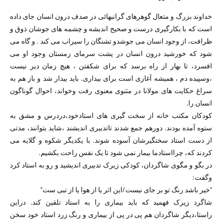
خداوند بزرگ و متعال گوهرهای گرانبهائی در صدف درون انسان جای داده
است که با بکارگیری درست و صحیح اندیشه و چشمه های جوشان ذوق و
ظرافت، از وجود انسان می جوشدو تشنگان را سیراب می کند . و گاه می
شود که خورشید درون انسان در پشت سرمای زمستان وجود او می
افسرد، تا بهار از راه برسد که برای شکفتن ، هیچ زمان دیر نیست
،وسپیده دم ، همیشه آغازی است برای بیداری. باید بیدار شد و باز هم به
سراغ حکایت های مولانا در مثنوی معنوی رفت وخواند، احوال گوناگون
انسان را.
کودکان مکتب خانه از سخت گیری های استادخود،دردرس و مشق به
ستوه آمده بودند. دورهم جمع شدند تاتدبیری اندیشند ،شاید بتوانند، مدتی
از دست استاد سختگیرشان آسوده شوند. با یکدیگر شکوه و گلایه می
کردند که، چرااستادما بیمار نمی شود تا یک نفس راحت بکشیم.
در بگو و مگوی شاگردان، کودکی زیرک تدبیری اندیشید و رو به استاد کرد
وگفت:
“خیر باشد رنگ تو بر جای نیست/این اثر یا از هوا یا از تبی ست”
شاگرد زیرک فهمید که باید بیماری را به استاد تلقین کند. دراین
راستا،دیگر شاگردان هم پی در پی از بیماری و رنگ زرد استاد خود سخن