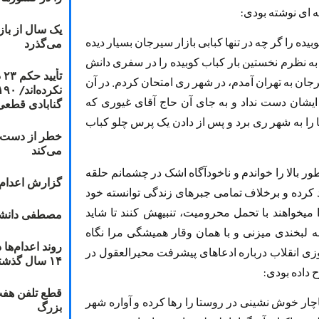
ه ای نوشته بودی:
یک سال از با
ده را گر چه در تنها کبابی بازار سیرجان بسیار دیده
می‌گذرد
 به نظرم نخستین بار کباب کوبیده را در سفری دانش
ت
رجان به تهران آمدم، در شهر ری امتحان کردم. در آن
 ایشان دست نداد و به جای آن حاج آقای غیوری که
گنابادی قطعی
ا را به شهر ری برد و پس از دادن یک پرس چلو کباب
خطر از دست دا
می‌کند
ر بالا را خواندم و ناخودآگاه اشک در چشمانم حلقه
گزارش اعدام ۲۰۱۸: قصاص و بخش
کرده و برخلاف تمامی جبرهای زندگی توانسته خود
 میخواهند با تحمل محرومیت، تنبیهش کنند تا شاید
مصطفی دانشج
ه لبخندی میزنی و با همان وقار همیشگی مرا نگاه
زی انقلاب درباره ادعاهای پیشرفت محیرالعقول در
۱۴ سال گذشته
داده بودی:
قطع تلفن هفت
اچار خوش نشینی در روستا را رها کرده و آواره شهر
بزرگ