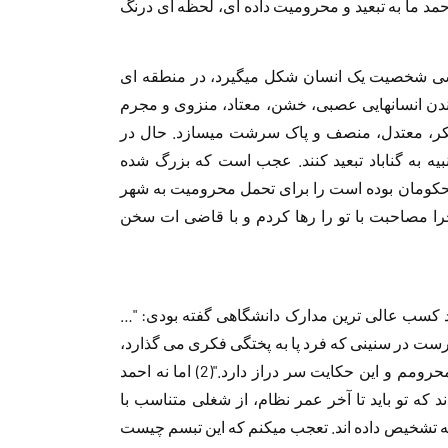
مد ما به تبعید و محرومیت داده ای، لحظه ای درنگ
سی شخصیت یک انسان شکل میگیرد، در منطقه ای
دن انسانهایی عصبی، خشن، معتاد، منزوی و مجرم
تفکر، معتدل، منصف و پاک سرشت میسازد. حال در
نبیه به گناباد تبعید کنند. عجب است که بزرگ شده
محکومان بوده است را برای تحمل محرومیت به شهر
چرا مصاحبت با تو را رها کردم و با قاضی ات سخن
 کسب عالی ترین مدارک دانشگاهی گفته بودی: "…
رست در سنینی که فرد پا به پختگی فکری می گذارد،
از هر شغلی که مناسب با تجربه و تخصصم باشد، محرومم و این حکایت سر دراز دارد."(2) اما نه احمد
 که تو باید تا آخر عمر نظام، از شغلی متناسب با
 تشخیص داده اند. تعجب میکنم که این تبسم چیست