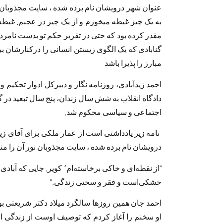
عنوان شهر درویشان نام برده شده ، سایت مجذوبان ن
به یک چیز غبطه میخورم و از یک چیز در عجبم. غبطه ب
مقدر کرده بود که حتی در تقریر حکم تو بدست نامر
گنابادی که یک الگوی زیستن انسانی را درکنارشان بب
مبارز را پذیرا باشد
احمد زيدآبادی، روزنامه نگار و دبيرکل ادوار تحکيم
دادگاه انقلاب به شش سال زندان، پنج سال تبعید در گ
اجتماعی و سیاسی محکوم شد.
نامه زیر یادداشتی است از عمار ملکی برای آقای زیدآبا
درویشان نام برده شده ، سایت مجذوبان نور آن را من
"از نقطه‌ای و خاکی برخاسته‌ا
خشکی‌است و فقر و سختی زندگی."
احمد جان همین روزها سالگرد میلاد دکتر شریعتی بود
او سخنم را آغاز کردم که توصیف اوست از زندگی ا