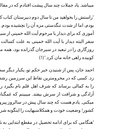
میباشد. یاد جملات چند سال پیشت افتادم که در مقال
"راستش را بخواهید من تا سال دوم دبیرستان کباب کوبی
بودم، اما از شدت تنگدستی مزه آن را نچشیده بودم.
آموزی که برای دیدار با مرحوم آیت الله خمینی از سی
سفر البته دیدار با آیت الله خمینی به علت کسالت
روزگاری را در تبعید در سیرجان گذرانده بود، همه م
کوبیده راهی خانه مان کرد." (1)
احمد جان، پس از شنیدن خبر حکم تو، یکبار دیگر سطو
زد. کسی که در محرومترین نقاط این سرزمین رشد 
را به کمالی برساند که شرف اهل قلم نام بگیرد را
آزادگی و شرافت از سرش بیفتد. میبینم که غمگنان
میکنی. یادم هست که چند سال پیش در سالروز پیرو
کشور! وضعیت خودت و همکلاسیهایت را اینگونه شرح 
"هنگامی که برای ادامه تحصیل در مقطع ابتدایی به ن