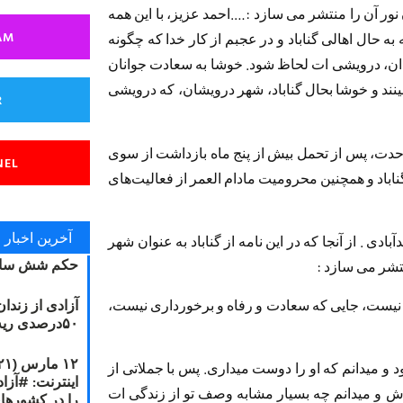
ور آن را منتشر می سازد :….احمد عزیز، با این همه
AM
ه حال اهالی گناباد و در عجبم از کار خدا که چگونه
دان، درویشی ات لحاظ شود. خوشا به سعادت جوانان
ینند و خوشا بحال گناباد، شهر درویشان، که درویشی
R
 وحدت، پس از تحمل بیش از پنج ماه بازداشت از سوی
NEL
ناباد و همچنین محرومیت مادام العمر از فعالیت‌های
آخرین اخبار
دی . از آنجا که در این نامه از گناباد به عنوان شهر
حکم شش سال
تشر می سازد :
آزادی از زندا
م‌٬ کویر. جایی که آبادی نیست‌، جایی که سعادت و رفاه و برخورداری نیست،
۵۰درصدی ریه مصطفی دانشجو
 و میدانم که او را دوست میداری. پس با جملاتی از
ش و میدانم چه بسیار مشابه وصف تو از زندگی ات
را در کشورها