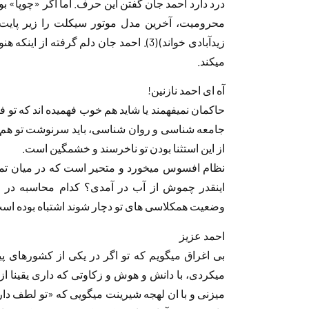
درد دارد احمد جان گفتن این حرف. اما اگر «چوپا» بو
محرومیت، آخرین مدل موتور سیکلت را زیر پایت می
زیدآبادی خواند) (3). احمد جان دلم گرفته
میکند.
آه ای احمد نازنین!
حاکمان نمیفهمند یا شاید هم خوب فهمیده اند که تو 
جامعه شناسی و روان شناسی، باید سرنوشت تو هم
از این استثنا بودن تو ناخرسند و خشمگین است.
نظام افسوس میخورد و متحیر است که در میان تمام
اینقدر چموش از آب در آمدی؟ کدام محاسبه در 
وضعیت همکلاسی های تو دچار شوند اشتباه بوده است که
احمد عزیز
بی اغراق میگویم که تو اگر در یکی از کشورهای پیش
میکردی، با دانش و هوش و زکاوتی که داری یقینا از 
میزنی و با ان لهجه شیرینت میگویی که «تو لطف دا