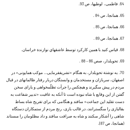
64. فاطمى، لوطيها، ص 93.
65. همانجا، ص 84 .
66. همانجا، ص 85 .
67. همانجا، ص 89 .
68. قياس کنيد با همين کارکرد توسط عاشقهاي نوازندة خراسان.
69. تحويلدار، صص 86 – 88 .
70. به نوشتة تحويلدار، به هنگام «تشريف‏فرمايى… موكب همايونى» در
اصفهان، سربازان و مستخدمان و وابستگان دربار رفتار ظالمانه‏اى در قبال
مردم در پيش مى‏گيرند و هيچ‏كس را جرأت تظلّم‏خواهى و ياراى سخن
گفتن از اين وقايع با شاه نبوده است تا آنكه به عاقبت «تدبير شفاعت به
دست تقليد اين جماعت» مى‏افتد و هنگامى كه‏ براى تفريح شاه بساط
بقال‏بازى را مى‏گسترانند، در قالب بازى، رنج مردم از ستمكاران دستگاه
شاهى را آشكار مى‏كنند و شاه به صرافت مى‏افتد و داد مظلومان ‏را مى‏ستاند
(همانجا، ص 87).