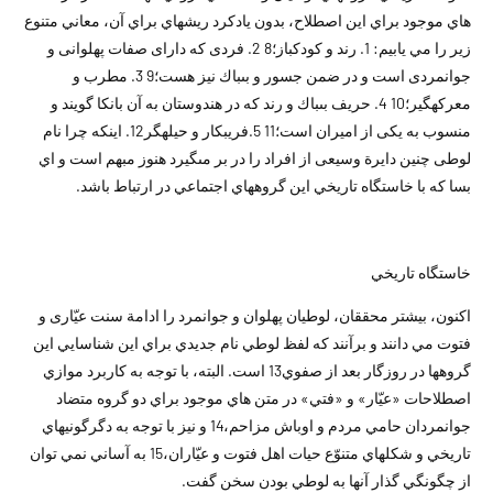
هاي موجود براي اين اصطلاح، بدون يادکرد ريشه‏اي براي آن، معاني متنوع
زير را مي يابيم: 1. رند و كودكباز؛8 2. فردى كه داراى صفات پهلوانى و
جوانمردى است و در ضمن جسور و بى‏باك نيز هست؛9 3. مطرب و
معركه‏گير؛10 4. حريف بى‏باك و رند كه در هندوستان به آن بانكا گويند و
منسوب به يكى از اميران است؛11 5.فريبكار و حيله‏گر12. اينكه چرا نام
لوطى چنين دايرة وسيعى از افراد را در بر مىگيرد هنوز مبهم است و اي
بسا که با خاستگاه تاريخي اين گروههاي اجتماعي در ارتباط باشد.
خاستگاه تاريخي
اکنون، بيشتر محققان، لوطيان پهلوان و جوانمرد را ادامة سنت عيّارى و
فتوت مي دانند و برآنند که لفظ لوطي نام جديدي براي اين شناسايي اين
گروهها در روزگار بعد از صفوي13 است. البته، با توجه به کاربرد موازي
اصطلاحات «عيّار» و «فتي» در متن هاي موجود براي دو گروه متضاد
جوانمردان حامي مردم و اوباش مزاحم،14 و نيز با توجه به دگرگونيهاي
تاريخي و شکلهاي متنوّع حيات اهل فتوت و عيّاران،15 به آساني نمي توان
از چگونگي گذار آنها به لوطي بودن سخن گفت.