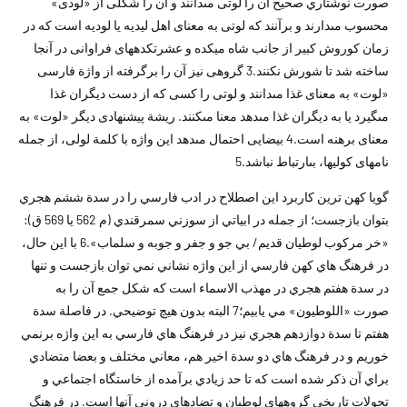
صورت نوشتاري صحيح آن را لوتى مى‏دانند و آن را شكلى از «لودى»
محسوب مى‏دارند و برآنند كه لوتى به معناى اهل ليديه يا لوديه است كه در
زمان كوروش كبير از جانب شاه ميكده و عشرتكده‏هاى فراوانى در آنجا
ساخته شد تا شورش نكنند.3 گروهى نيز آن را برگرفته از واژة فارسى
«لوت» به معناى غذا مى‏دانند و لوتى را كسى كه از دست ديگران غذا
مى‏گيرد يا به ديگران غذا مى‏دهد معنا مى‏كنند. ريشة پيشنهادى ديگر «لوت» به
معناى برهنه است.4 بيضايى احتمال مى‏دهد اين واژه با كلمة لولى، از جمله
نامهاى كوليها، بى‏ارتباط نباشد.5
گويا کهن ترين کاربرد اين اصطلاح در ادب فارسي را در سدة ششم هجري
بتوان بازجست؛ از جمله در ابياتي از سوزني سمرقندي (م 562 يا 569 ق):
«خر مرکوب لوطيان قديم/ بي جو و جفر و جوبه و سلماب».6 با اين حال،
در فرهنگ هاي کهن فارسي از اين واژه نشاني نمي توان بازجست و تنها
در سدة هفتم هجري در مهذب الاسماء است که شکل جمع آن را به
صورت «اللوطيون» مي يابيم؛7 البته بدون هيچ توضيحي. در فاصلة سدة
هفتم تا سدة دوازدهم هجري نيز در فرهنگ هاي فارسي به اين واژه برنمي
خوريم و در فرهنگ هاي دو سدة اخير هم، معاني مختلف و بعضا متضادي
براي آن ذکر شده است که تا حد زيادي برآمده از خاستگاه اجتماعي و
تحولات تاريخي گروههاي لوطيان و تضادهاي دروني آنها است. در فرهنگ