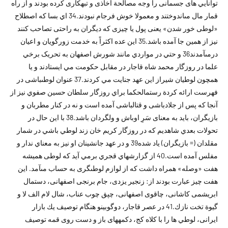
توانايي هاى جسمانى را وجه مصالحة اخاذى و تبهكارى كرده بودند و از راه
قمار مال مى‏اندوختند و معمولا خوش فرجام نبودند.34 اي بسا که اصطلاح
«لوطى خور شدن» يعنى پول يا چيزى كه ديگران به راحتى تصاحب كنند
نيز از همين جا آمده باشد.35 اين عده اكثراً به خدمت زورگويان و اعيان
درمى‏آمدند36 و حتي در مواردي مانند شورش اصفهان به تحريک برخي
علما در روزگار محمد شاه قاجار در مقابل حکومت مي ايستادند و يا
همچون لوطيان شيراز اين عهد جنايت مي کردند.37 عنوان لوطى‏باشى در
فهرست ارائه کردة رستم‏الحكما براي روزگار سلطان حسين صفوي نيز از
آنجا كه پس از جلادباشى و قتال‏باشى آمده است و نه در کنار مطربان و
بازيگران، بايد به معناى سَرِ اوباش و ولگردان باشد.38 با اين حال در
تحولات بعدي شاهديم که در روزگار کريم خان زند لوطي باشي در شمار
مقلدان (= بازيگران) ياد شده39 و در عهد جانشينان او نيز به معناي ندار و
مفلس آمده است.40 از گزارشهاي قجري برمي آيد که لوطى هميشه
هفت «وصله» همراه داشت كه از لوازم لوطى‏گرى به حساب مى‏آمد. اين
هفت چيز عبارت بودند از: زنجير يزدى، جام برنجى اصفهانى، دستمال
ابريشمى كاشانى، چاقوى اصفهانى، چپق چوب عناب، شال لام الف لا و
گيوة تخت نازك.41 در عصر قاجار، دوگوبينو هنگام توصيف يك بازار
ايرانى، لوطي ها را با كلاه كج، دكمه‏هاى باز و دست روى قمه توصيف