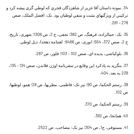
34. نمونة داستان آقا عزيز از شاهزدگان قجري که لوطي گري پيشه کرد و
ترکيبي از ويژگيهاي مثبت و منفي لوطيان بود. نک: افضل الملک، صص
278 – 281.
35. نک: جمال‏زاده، فرهنگ، ص 382؛ نجفى، ج 2، ص 1306؛ شهرى، تاريخ،
ج 2، صص 372، 554؛ انورى، ص 6466؛ لغتنامة دهخدا، ذيل لوطي.
36. بلوكباشى، پديده اي، صص 102 – 103؛ فلور، ص 287.
37. بنگريد به يادکرد اين وقايع در سفرنامة اوژن فلاندن، صص 134 – 135،
239 به بعد، 404.
38. رستم الحكما، ص 90؛ نيز نک: فاطمى، مطربها، ص 28؛ همو، لوطيها،
ص 102.
39. رستم الحكما، ص 370.
40. همانجا، ص 392.
41. مستوفى، ج1، ص 304؛ نيز نک: مصاحب، ص 2522.