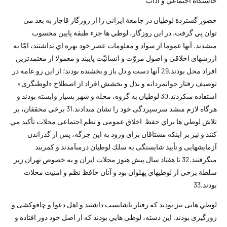
خاستگاه اجتماعي و آداب
حضور گستردة لوطيان در جامعة ايراني را از روزگار قاجار به بعد مي
توان پي گرفت. در اين روزگار، لوطي ها جزء طبقة پايين محسوب
مى‏شدند. آنها عموما از سواد و معلومات عصر خود بهره اي نداشتند، امّا به
ارزشهاى اخلاقى و اصول مروّت و انسانيّت پايبند و معمولا از معتمدترين
افراد محل بودند.29 آنها دست و دل باز و بخشنده بودند؛ از اين رو عامه در
توصيف رفتار جوانمردانه و بذل و بخشش افراد از اصطلاح «لوطى‏گرى»
استفاده مى‏كردند.30 لوطيان به گروه، محله و شهر بسيار وابسته بودند و
هرگاه لازم مى‏شد سرسپردگى خود را نشان مى‏دادند.31 برخي محققان، بر
تلاش لوطي ها براي حفظ اخلاق عمومى و نظم اجتماعى محلات تأکيد مي
کنند و نيز بر اينکه مشتاقان براي ورود به اين جرگه، پس از گذراندن
آزمايشهايى و تأييد شايستگى به سلك لوطيان درمى‏آمدند و كمربند
مى‏گرفتند.32 تا هفتاد سال پيش هنوز محلات ايران و به خصوص تهران زير
سلطة برخي از لوطيهاي پهلوان بود و آنان حافظ نظم و امنيت محلات
بودند.33
لوطي هايى نيز بودند كه رفتار ناشايست داشتند و اهل دعوا و چاقوكشى و
زورگيرى بودند. اين دسته، لوطي هايي بودند كه از اصل خود دور افتاده و