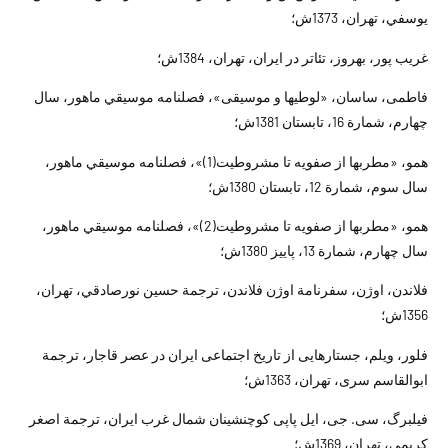
يوسفي، تهران، 1373ش؛
غريب پور، بهروز، تئاتر در ايران، تهران، 1384ش؛
فاطمى، ساسان، «لوطيها و موسيقى»، فصلنامه موسيقي ماهور، سال
چهارم، شمارة 16، تابستان 1381ش؛
همو، «مطربها از صفويه تا مشروطيت(1)»، فصلنامه موسيقي ماهور،
سال سوم، شمارة 12، تابستان 1380ش؛
همو، «مطربها از صفويه تا مشروطيت(2)»، فصلنامه موسيقي ماهور،
سال چهارم، شمارة 13، پاييز 1380ش؛
فلاندن، اوژن، سفرنامة اوژن فلاندن، ترجمة حسين نورصادقي، تهران،
1356ش؛
فلور، ويلم، جستارهايى از تاريخ اجتماعى ايران در عصر قاجار، ترجمة
ابوالقاسم سرى، تهران، 1363ش؛
فيلبرگ، سى. جى، ايل پاپى كوچ‏نشينان شمال غرب ايران، ترجمة اصغر
كريمى، تهران، 1369ش؛