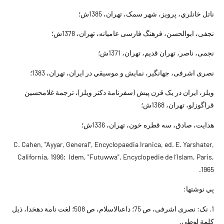
ناتل خانلري، پرويز، شهر سمک، تهران، 1385ش؛
نجفى، ابوالحسن، فرهنگ فارسى عاميانه، تهران، 1378ش؛
نجمى، ناصر، تهران قديم، تهران، 1371ش؛
نصرى اشرفى، جهانگير، نمايش و موسيقي در ايران، تهران، 1383؛
ويلز، ايران در يک قرن پيش (سفرنامة دکتر ويلز)، ترجمة غلامحسين
قراگوزلو، تهران، 1368ش؛
هدايت، صادق، سه قطره خون، تهران، 1336ش؛
C. Cahen, "Ayyar, General", Encyclopaedia Iranica, ed. E. Yarshater,
California, 1996; Idem, "Futuwwa", Encyclopedie de l’Islam, Paris,
1965.
پي نوشتها:
1. نک: نصرى اشرفى، ص 75؛ داعى‏الاسلام، ص 508؛ لغت نامة دهخدا، ذيل
کلمة لوطي.