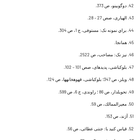
42. دوگوبينو، ص 373.
43. الهيارى، صص 27 – 28.
44. براي نمونه نک: مستوفى، ج 1، ص 304.
45. همانجا.
46. نيز نک: مصاحب، ص 2522.
47. بلوكباشى، پديده‏اى، صص 101 – 102.
48. ويلز، ص 347؛ بلوكباشى، قهوه‏خانه‏ها، ص 124.
49. تحويلدار، ص 86 ؛ راوندى، ج 6، ص 599.
50. معيرالممالك، ص 59.
51. آژند، ص 153.
52. قياس کنيد با: جنتى عطائى، ص 56.