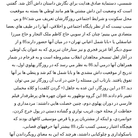
شمسي، دستماية صادق هدايت براي نگارش داستان داش آکل شد. گفتني
است که وضعيت اين داش مشتي ها هم مانند لوطي ها بسته به موقعيت
محل سکونت و شرايط اجتماعي روزگارشان تعريف مي شد؛84 و بي
سبب نيست که از نظر پايگاه اجتماعي و اخلاقي، آنها را در طيف هاي بعضا
متضادي مي بينيم؛ چنان که از سويي حاج کاظم ملک التجار و حاج ميرزا
عباسقلي يا «بابا شمل اعياني تهران» در ميان آنها حضور دارند85 و از
سوي ديگر آقا عزيز قجري و نيز ستارخان تبريزي که به عنوان يک لوطي
در آغاز اهل تمسخر مجاهدان انقلاب مشروطه است و به فرجام در شمار
همراهان آنها درمي آيد.86 به نظر مي رسد که در روزگار پهلوي اول، به
تدريج از موقعيت داش مشدي ها و بابا شمل ها کم شد و پنطي ها بر آنها
تفوق يافتند. بازتاب اين مسئله را حتي در ادب آن روزگار نيز مي توان
ديد.87 در اين روزگار، اين عده به جاهل (= گردن کلفت) و كلاه مخملى
تغيير نام دادند.88 اين گروه نوظهور به عنوان چهره هاي پرطرفدار فيلم
فارسي در دوران پهلوي دوم، چنين خصلت هايي داشتند: مردمداري و
حفاظت از محلة خود، غريب نوازي و گشاده دستي در پول خرج کردن،
جوانمردي، و اينکه از مشتريان پر و پا قرص موسيقى كافه‏اى بودند كه
هيچگاه اعتبار رسمى كسب نكرد.89 بيشتر آنها حرفه‏هاى قصابى،
باسكول‏دارى و چلوكبابى داشتند، هرچند که اين به معناي رويگرداندن آنها