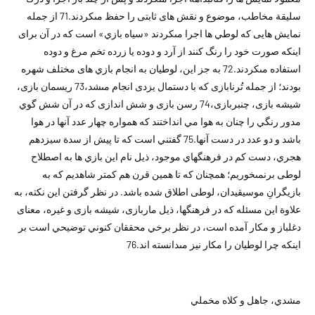
سليقة مخاطب، موضوع و نقش هاى ثابتى را حفظ مى‏كردند.71 از جمله
نمايش هايى كه لوطي ها اجرا مى‏كردند «سياه بازي» است که در آن براى
اينكه صورت خود را رنگ كنند از آرد و دوده يا زرده تخم مرغ و دوده
استفاده مى‏كردند.72 به جز اين، لوطيان به انجام بازي هاى مختلف شهره
بودند؛ از جمله تُرنابازى كه با دستمال يزدى انجام مى‏شد،73 ريسمان بازى،
شيشه بازى، چنبربازى،74 رسن بازى و شش اندازى که در آن شش گوي
مدور رنگي را چنان به هوا مي انداختند که همواره چهار عدد آنها در هوا
باشد و دو عدد در دست آنها.75 گفتني است که تا پيش از سدة سيزدهم
هجري، دست کم در فرهنگهاي موجود، ذيل نام اين بازي ها به اصطلاح
لوطى برنمىخوريم؛ همچنان که تا همين قرن هم کمتر شاهديم که به
بازيگرانِ موسيقيدان، لوطى اطلاق شده باشد. در نظر گرفتن اين نکته، به
علاوة اين مسئله که در فرهنگها، ذيل ماربازى، شيشه بازى و غيره، معناى
دغلباز و مكار آمده است، در نظر برخي محققان کنوني توضيحي است بر
اينکه چرا لوطيان را مكار نيز مى‏دانسته اند.76
مشدي، جاهل و کلاه مخملي