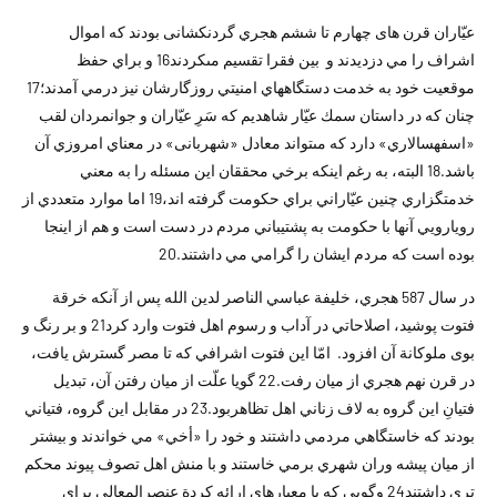
عيّاران قرن هاى چهارم تا ششم هجري گردن‏كشانى بودند كه اموال
اشراف را مي دزديدند و بين فقرا تقسيم مى‏كردند16 و براي حفظ
موقعيت خود به خدمت دستگاههاي امنيتي روزگارشان نيز درمي آمدند؛17
چنان که در داستان سمك عيّار شاهديم که سَرِ عيّاران و جوانمردان لقب
«اسفهسالاري» دارد كه مى‏تواند معادل «شهربانى» در معناي امروزي آن
باشد.18 البته، به رغم اينکه برخي محققان اين مسئله را به معني
خدمتگزاري چنين عيّاراني براي حکومت گرفته اند،19 اما موارد متعددي از
رويارويي آنها با حکومت به پشتيباني مردم در دست است و هم از اينجا
بوده است که مردم ايشان را گرامي مي داشتند.20
در سال 587 هجري، خليفة عباسي الناصر لدين الله پس از آنکه خرقة
فتوت پوشيد، اصلاحاتي در آداب و رسوم اهل فتوت وارد کرد21 و بر رنگ و
بوى ملوکانة آن افزود. امّا اين فتوت اشرافي که تا مصر گسترش يافت،
در قرن نهم هجري از ميان رفت.22 گويا علّت از ميان رفتن آن، تبديل
فتيانِ اين گروه به لاف زناني اهل تظاهربود.23 در مقابل اين گروه، فتياني
بودند که خاستگاهي مردمي داشتند و خود را «أخي» مي خواندند و بيشتر
از ميان پيشه وران شهري برمي خاستند و با منش اهل تصوف پيوند محکم
تري داشتند24 وگويي که با معيارهاي ارائه کردة عنصرالمعالي براي