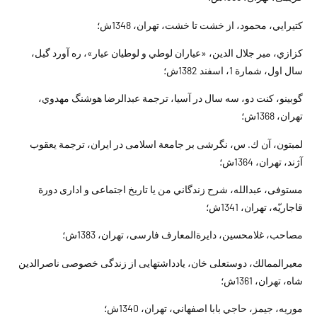
کتيرايي، محمود، از خشت تا خشت، تهران، 1348ش؛
کزازي، مير جلال الدين، «عياران لوطي و لوطيان عيار»، ره آورد گيل،
سال اول، شمارة 1، اسفند 1382ش؛
گوبينو، كنت دو، سه سال در آسيا، ترجمة عبدالرضا هوشنگ مهدوي،
تهران، 1368ش؛
لمبتون، آن ك. س، نگرشى بر جامعة اسلامى در ايران، ترجمة يعقوب
آژند، تهران، 1364ش؛
مستوفى، عبدالله، شرح زندگاني من يا تاريخ اجتماعى و ادارى دورة
قاجاريّه، تهران، 1341ش؛
مصاحب، غلامحسين، دايرةالمعارف فارسى، تهران، 1383ش؛
معيرالممالك، دوست‏على خان، يادداشتهايى از زندگى خصوصى ناصرالدين
شاه، تهران، 1361ش؛
موريه، جيمز، حاجي بابا اصفهاني، تهران، 1340ش؛