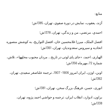
منابع:
آژند، يعقوب، نمايش در دورة صفوي، تهران، 1385ش؛
احمدي، مرتضي، من و زندگي، تهران، 1378ش؛
افضل الملک، ميرزا غلامحسين خان، افضل التواريخ، به کوشش منصوره
اتحاديه و سيروس سعدونديان، تهران، 1361ش؛
الهيارى، احمد، «جاى پاى لوتى در تاريخ… مردان محبوب محله‏ها»، تلاش،
شمارة 72،مهرماه 1356ش؛
اوبن، اوژن، ايران امروز 1906- 1907، ترجمة على‏اصغر سعيدى، تهران،
1362ش؛
انورى، حسن، فرهنگ بزرگ سخن، تهران، 1381ش؛
براون، ادوارد، انقلاب ايران، ترجمه و حواشي احمد پژوه، تهران،
1338ش؛