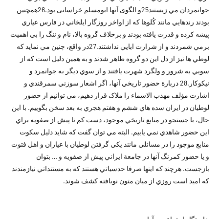
جوانمردان مي زيستند25و الگوى آنها ابومسلم خراسانى بود.26همچنين
بودند رندهايي مانند کُلوها که از اواخر روزگار ايلخاني در فارس عياري
پيشه کرده و قدرت يافته بودند و برخلاف گروه بالا، نام و ننگ را بي اهميت
برمي شمردند و از شرارت ابايي نداشتند.27در واقع، چنين مي نمايد که
لوطي ها نيز از دل اين دو گروه ظاهر شدند و به همين دليل است که از
سويي به شرور و ولگرد شهرت يافتند و از سوي ديگر به جوانمرد و
نيكوكار.28 دربارة حضور تاريخي آنها، اگر اشعار سوزني سمرقندي و
اشارت مؤلف مهذب الاسماء را ملاک قرار دهيم، مي توانيم از حضور
لوطيان در ايران سده هاي ششم و هفتم هجري به بعد سخن بگوييم. با اين
حال، با جستجو در منابع تاريخي موجود، دست کم تا پيش از صفويه براي
اين حضور شاهدي نمي يابيم. البته مي توان گفت که شايد دليل سکوت
منابع موجود را در مسائلي مانند يکي گرفتن لوطيان با عياران و اهل فتوت
و يا حضور کمرنگ آنها در جامعة ايراني پيش از صفويه و … بتوان
بازجست. هرچند که اينها صرفا حدسياتي هستند که به مستنداتي نيازمندند
که اميد است روزي از ميان متون نويافته کشف شوند.