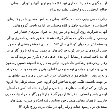
از باجگيري و قمارخانه داري نبود.90 مشهورترين آنها در تهران، لوطى
صالح، لوطى نايب و لوطى عظيم بودند.91
چنان که مي بينيم، خصلت دوگانة لوطي ها و داش مشدي ها در رفتارهاي
اجتماعي در جماعت جاهل و کلاه مخملي نيز ادامه يافت. گروه هايي از
آنها به شرارت روي آوردند و در مواردي به عنوان نيروهاي فشار غير
رسمي از جانب حکومت به کار گرفته شدند. حضور شعبان جعفري و دار
و دسته اش در جريان کودتاي سال 1332 شمسي نمونة روشني از حضور
چنين گروه هايي در سرکوب حرکت هاي مردمي است که تا روزگار ما نيز
ادامه يافته است. در مقابل اين عده، جاهل هاي ديگري نيز بودند که به
رغم برخي هنجارشکني ها، شهرت نيکي به هم زدند (نمونة حسينِ رمضون
يخي) و حتي در مواردي توجه برخي علماي ديني را هم به خود جلب کردند
و به پيروي از علماي مورد وثوقشان، در برخي جريان هاي ديني نقشهايي
بر عهده داشتند؛ طيّب چهرة شاخص اين گروه اخير است. لوطي ها افزون
بر بازتابي که در افسانه هاي عاميانة مردم ايران داشته اند (نمونة داستان
لوطي باقر و لوطي اصغر)92 از روزگار قاجار تا روزگار ما در ادبيات مدرن
فارسي با همان معاني متضاد خود بسامد يافته اند93 و ضرب المثل هاي
متعددي در بازنمود عقايد و رفتار آنها در ميان مردم رواج دارد.94