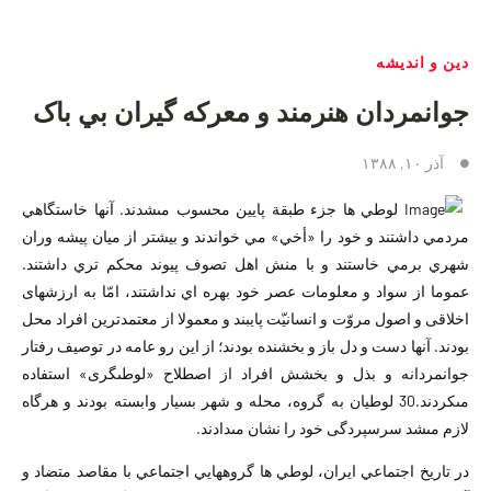
دین و اندیشه
جوانمردان هنرمند و معرکه گيران بي باک
آذر ۱۰, ۱۳۸۸
لوطي ها جزء طبقة پايين محسوب مى‏شدند. آنها خاستگاهي
مردمي داشتند و خود را «أخي» مي خواندند و بيشتر از ميان پيشه وران
شهري برمي خاستند و با منش اهل تصوف پيوند محکم تري داشتند.
عموما از سواد و معلومات عصر خود بهره اي نداشتند، امّا به ارزشهاى
اخلاقى و اصول مروّت و انسانيّت پايبند و معمولا از معتمدترين افراد محل
بودند. آنها دست و دل باز و بخشنده بودند؛ از اين رو عامه در توصيف رفتار
جوانمردانه و بذل و بخشش افراد از اصطلاح «لوطى‏گرى» استفاده
مى‏كردند.30 لوطيان به گروه، محله و شهر بسيار وابسته بودند و هرگاه
لازم مى‏شد سرسپردگى خود را نشان مى‏دادند.
در تاريخ اجتماعي ايران، لوطي ها گروههايي اجتماعي با مقاصد متضاد و