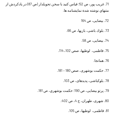
71. غريب پور، ص 52؛ قياس کنيد با سخن تحويلدار (ص 87) در يادکردش از
متنهاي نوشته شدة نمايشنامه ها.
72. بيضايى، ص 164
73. بلوك باشى، بازيها، ص 66.
74. بيضايى، ص 58.
75. فاطمى، لوطيها، صص 102، 114.
76. همانجا.
77. حكمت بوشهرى، صص 180 – 181.
78. بلوكباشى، پديده‏اى، ص 103.
79. پرتو بيضايى، ص 190؛ حكمت بوشهري، ص 181.
80. شهرى، طهران، ج 4، ص 402.
81. فاطمى، لوطيها، ص 105.