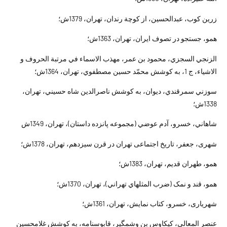
زرين کوب، عبدالحسين، از کوچة رندان، تهران، 1379ش؛
همو، جستجو در تصوف ايران، تهران، 1363ش؛
الزنجي السجزي، محمود بن عمر، مهذب الاسماء في مرتبة الحروف و
الاشياء، ج 1، به کوشش محمّد حسين مصطفوي، تهران، 1364ش؛
سوزني سمرقندي، ديوان، به کوشش ناصرالدين شاه حسيني، تهران،
1338ش؛
شاهاني، خسرو، آدم عوضي (مجموعه پانزده داستان)، تهران، 1349ش
شهرى، جعفر، تاريخ ‏اجتماعى تهران در قرن سيزدهم، تهران، 1378ش؛
همو، طهران قديم، تهران، 1383ش؛
همو، قند و نمک (ضرب المثلهاي تهراني)، تهران، 1370ش؛
شهريارى، خسرو، كتاب نمايش، تهران، 1361ش؛
عنصر المعالي، کيکاوس بن وشمگير، قابوسنامه، به کوشش غلامحسين