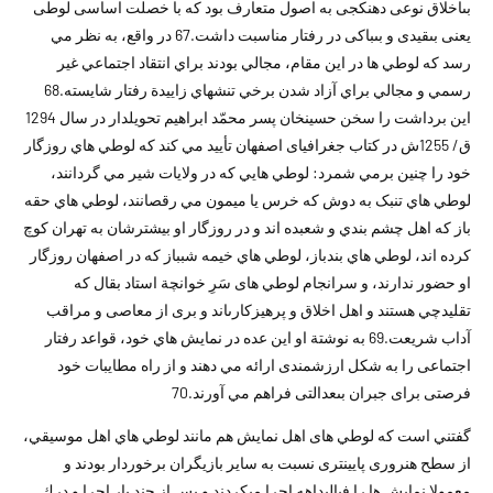
بى‏اخلاق نوعى دهن‏كجى به اصول متعارف بود كه با خصلت اساسى لوطى
يعنى بى‏قيدى و بى‏باكى در رفتار مناسبت داشت.67 در واقع، به نظر مي
رسد که لوطي ها در اين مقام، مجالي بودند براي انتقاد اجتماعي غير
رسمي و مجالي براي آزاد شدن برخي تنشهاي زاييدة رفتار شايسته.68
اين برداشت را سخن حسين‏خان پسر محمّد ابراهيم تحويلدار در سال 1294
ق/ 1255ش در كتاب جغرافياى اصفهان تأييد مي کند که لوطي هاي روزگار
خود را چنين برمي شمرد: لوطي هايي که در ولايات شير مي گردانند،
لوطي هاي تنبک به دوش که خرس يا ميمون مي رقصانند، لوطي هاي حقه
باز که اهل چشم بندي و شعبده اند و در روزگار او بيشترشان به تهران کوچ
کرده اند، لوطي هاي بندباز، لوطي هاي خيمه شبباز که در اصفهان روزگار
او حضور ندارند، و سرانجام لوطي هاى سَرِ خوانچة استاد بقال که
تقليدچي هستند و اهل اخلاق و پرهيزكارىاند و برى از معاصى و مراقب
آداب شريعت.69 به نوشتة او اين عده در نمايش هاي خود، قواعد رفتار
اجتماعى را به شکل ارزشمندى ارائه مي دهند و از راه مطايبات خود
فرصتى براى جبران بى‏عدالتى فراهم مي آورند.70
گفتني است که لوطي هاى اهل نمايش هم مانند لوطي هاي اهل موسيقي،
از سطح هنرورى پايين‏ترى نسبت به ساير بازيگران برخوردار بودند و
معمولا نمايش ها را فى‏البداهه اجرا مى‏كردند و پس از چند بار اجرا و درك