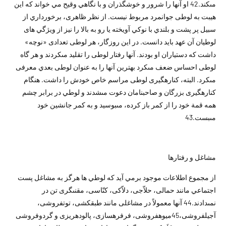
مى‏كند.42 او آنها را شرور و خوشگذران و با نگاهي وقيح مي خواند که اين
هيبت به لوطى جوانمرد مربوط نيست. از نظر ظاهرى، برخورداري از
سبيل پر پشت و بلندي با نوكي آويخته يا رو به بالا را نيز از ويژگي هاى
لوطيان آن عهد بايد دانست. در اين روزگار، هر لوطى تعدادى «نوچه»
داشت كه دستياران او بودند. آنها رفتار لوطى را تقليد مى‏كردند و هر گاه
لوطى احساس ضعف مى‏كرد بهترين آنها را به عنوان لوطى بعدي معرفى
مى‏كرد. البته، كناره‏گيرى لوطى مراسم خاص خودش را داشت. هنگام
كناره‏گيرى بزرگان و صاحب‏نامان دعوت مى‏شدند و لوطي در برابر چشم
همه قمة خود را از كمر باز كرده، مى‏بوسيد و به كمر جانشين خود
مى‏بست.43
مشاغل و رفتارها
از مجموع اطلاعات موجود برمي آيد که لوطي ها هرگز به مشاغل پست
اجتماعي مانند حمالى، حلاّجى، دلاّكى، كنّاسى، مقنى‏گرى تن در
نمى‏دادند.44 آنها معمولاً در مشاغلى مانند طبق‏كشى، توت‏فروشى،
آجيل‏فروشى،45ميوه‏فروشى، فرفره‏سازى، پالوده‏ريزى و گردوفروشى