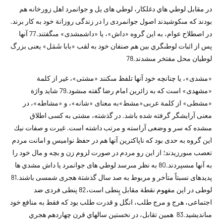
در مقابل لوطي هاي دغلکار، لوطي هاى يل و جوانمرد اهل زورخانه هم
بودند که مى‏كوشيدند اصول جوانمردى را در زندگى روزانة خود به كار برند.
در اصطلاح عوام، به اين گروه «داش»، يا «داش‏مشدى» مى‏گفتند.77 آنها
پس از اثبات لوطى‏گري بين هم صنفان خود به لقب «بابا شَمَل» يعنى بزرگ
لوطيان محل مفتخر مى‏شدند.78
«مشدى»، يا چنانچه خود آنها تلفظ مى‏كنند «مشتى»، غير از كلمة
«مشهدى» است كه به زائرين امام رضا گفته مى‏شود.79 شايد واژة
«مشطى» از كلمة عربى«مشط»به معناى «شانه»، و «مشاطه»، در
معنى آرايشگر گرفته شده باشد. در گذشته، مشتى به كسى اطلاق
مى‏شده كه سر و وضعى آراسته و مرتب داشته است. غيرت و صفات نيك
اين گروه به حدى بود كه ناپاك‏ترين آنها هم در حفظ نواميس و امانت مردم
تعصب مى‏ورزيدند؛ از اين رو مردم در صورت لزوم زن و بچه و مال خود را
به آنها مى‏سپردند.80 به نظر مى‏رسد لوطي هاى جوانمرد يا داش مشدي ها
پديده‏اى نسبتاً متأخر و مربوط به صد سال گذشتة هجرى شمسى باشند.81
لوطى در اين مفهوم نقطة مقابل پِنطى است،82 پنطى فردى ضد
اجتماعى، هرج و مرج طلب، انگل و قدرت طلب بود كه فقط به منافع خود
مى‏انديشيد.83 همين تقابل، در نخستين سالهاي قرن چهاردهم هجري