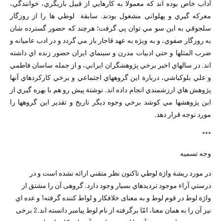
آداب خاص بوده اند که معمولا به کارهايي از قبيل بازيگري، خوانندگي،
معرکه گيري و پهلواني مشغول بودند. سابقة لوطي ها را از روزگار
سلجوقي به اين سو مي توان پي گرفت؛ هرچند که حضور گسترده شان
به روزگار صفوي، و به ويژه به عهد قاجار باز مي گردد و در ادب عاميانه و
ضرب المثلها و حتي ادبيات مدرن و سينماي ايران حضور زنده اي داشته
اند. در سالهاي اخير برخي پژوهشگران ايراني، و از جمله ساسان فاطمي
و علي بلوکباشي، دربارة اين گروههاي اجتماعي و برخي کارکردهاي آنها
پژوهش هاي ارزشمندي انجام داده اند. نوشتة پيش رو هم با بهره گيري از
اين پژوهشها مي کوشد برخي وجوه ديگر تاريخ و تقدير اين گروهها را
مورد توجه قرار دهد.
***
وجه تسميه
در مورد ريشة واژة لوطي تاکنون نظر متقني ارائه نشده است و در
درستي آراء موجود ترديدهاي بسيار وجود دارد. گروهى آن را مشتق از
واژة لوط در قوم لوط و به معناى خلافكار و لواط كننده گرفته1 و عده اي
نيز آن را به همان معنا، امّا برگرفته از نام لوط پيامبر دانسته اند.2 برخى