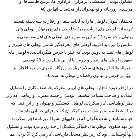
مشغول بودند. عَلَم‏كشى، برگزارى عزاداري ها، تزيين طاق‏نماها، و
مرشدى زورخانه و نوحه‏خوانى از مختصات آنها بود.46
محققان کنوني، لوطي ها را به لحاظ شغل و رفتار به سه دسته تقسيم
کرده اند: لوطي هاى ارباب معركه؛ لوطي هاى بِزَن بهادُر؛ لوطي هاي
پهلوان و جوانمرد.47 بر اين تقسيم بندي، لوطي هاي اهل موسيقي و
نمايش را نيز بايد افزود. لوطي هاى معركه‏گير شامل لوطي هاى شيرى و
لوطي هاى تنبك به دوش بودند كه عنتر يا خرس مى‏گرداندند،48 لوطي هاى
حقه‏باز، لوطي هاى بندباز و چوبين پا از اين قبيل بودند.49 توصيف
معيرالممالك از روزهاى سلام دربار در روزگار ناصري در عهد قاجار نيز
مؤيّد بر خرس و ميمون رقصاندن لوطي ها است.50
در اواخر دورة قاجار، لوطي هاى ارباب معركه يك صنف كارى را تشكيل
مى‏دادند و صاحب مشاغل مختلفى بودند؛ از جمله مطربى و رقاصى كه زير
نظر لوطى‏باشى كار مى‏كردند، لوطيان كشتى‏گير و پهلوان و از اين قبيل كه
در لوطى‏خانه مستقر بودند، معركه‏گيران كه حرفه‏اى خيابانى داشتند و
خيمه‏شب‏بازها و شعبده‏گران كه در خانه‏هاى اشراف برنامه اجرا مى‏كردند.
در عهد صفوى، لوطي هاى خنياگر متشكل از چند زن و مرد بودند و مسئول
آنها لوطىباشى بود كه زير نظر مشعل دارباشى کار مي کرد.51 برخى هم