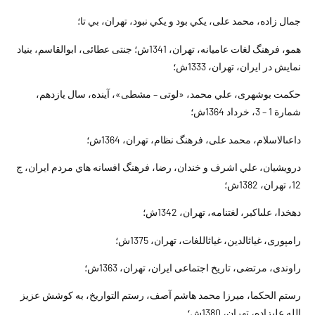
جمال زاده، محمد على، يکي بود و يکي نبود، تهران، بي تا؛
همو، فرهنگ لغات عاميانه، تهران، 1341ش؛ جنتى عطائى، ابوالقاسم، بنياد
نمايش در ايران، تهران، 1333ش؛
حكمت بوشهرى، علي محمد، «لوتى – مشطى»، آينده، سال يازدهم،
شمارة 1 – 3، خرداد 1364ش؛
داعى‏الاسلام، محمد على، فرهنگ نظام، تهران، 1364ش؛
درويشيان، علي اشرف و خندان، رضا، فرهنگ افسانه هاي مردم ايران، ج
12، تهران، 1382ش؛
دهخدا، على‏اكبر، لغتنامه، تهران، 1342ش؛
رامپورى، غياث‏الدين، غياث‏اللغات، تهران، 1375ش؛
راوندى، مرتضى، تاريخ اجتماعى ايران، تهران، 1363ش؛
رستم الحکما، ميرزا محمد هاشم آصف، رستم التواريخ، به کوشش عزيز
الله عليزاده، تهران، 1380ش؛