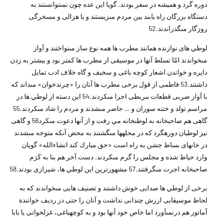
دوره گرد و هميشه در سفر بودند. گويا اين عده چون نمى‏توانستند به
دستگاه بزرگان راه يابند بين مردم مى‏زيستند و با هزالى و مسخرگى
روزگار مى‏گذراندند.52
لوطي هاى نوازنده همانند مطرب ها همه نوع ساز مى‏نواختند و آواز
مى‏خواندند امّا تسلط آنها در موسيقى از مطرب ها كمتر بود و بيشتر به زدن
دايره و خواندن اشعار كوچه باغى و سخيف و گاه خلاف ادب تمايل
داشتند.53 فاطمى از قول برخى مطرب ها آنان را «چرندخوان» مى‏داند كه
با آواز ضربى قطعات بىربطى اجرا مى‏كردند.54 اين دسته از لوطي ها در
مراسم تولد و ختنه سوران و … حاضر مى‏شدند و مردم را شاد مى‏كردند.55
گاهى هم صاحبخانه به لوطىخانه مي رفت و از آنها دعوت مى‏كرد56 و گاهى
نيز لوطيان دوره‏گرد كه در محله‏ها مى‏گشتند به محض آنكه متوجه مى‏شدند
در خانه‏اى بساط جشن به راه است «حق مبارك كند انشاءالله» گويان
وارد حياط شده و مجلس را گرم مى‏كردند. دست آخر هم بنا به كَرَم
صاحبخانه اجرت مى‏گرفتند.57 مشهورترين اين لوطي ها، شيرازى بودند.58
برخى از لوطي ها صدايى خوش داشتند و تصنيف هايى مى‏خواندند كه به
لحاظ موسيقايى ارزش چندانى نداشت و آنان را حتى در رديف خوانندة
آماتور هم درنمى‏آورد اما خاص خود آنها بود و به كوچه‏باغى، غزل‏خوانى يا بابا