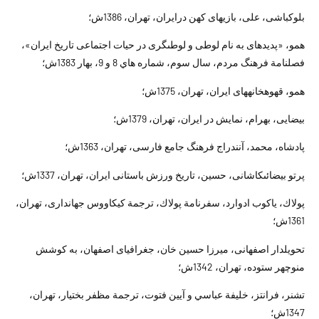
بلوكباشى، على، بازيهاى كهن درايران، تهران، 1386ش؛
همو، «پديده‏اى به نام لوطى و لوطى‏گرى در حيات اجتماعى تاريخ ايران»،
فصلنامة فرهنگ مردم، سال سوم، شماره هاي 8 و 9، بهار 1383ش؛
همو، قهوه‏خانه‏هاى ايران، تهران، 1375ش؛
بيضايى، بهرام، نمايش در ايران، تهران، 1379ش؛
پادشاه، محمد، آنندراج فرهنگ جامع فارسى، تهران، 1363ش؛
پرتو بيضائى‏كاشانى، حسين، تاريخ ورزش باستانى ايران، تهران، 1337ش؛
پولاك، ياكوب ادوارد، سفرنامة پولاك، ترجمة كيكاووس جهاندارى، تهران،
1361ش؛
تحويلدار اصفهانى، ميرزا حسين خان، جغرافياى اصفهان، به کوشش
منوچهر ستوده، تهران، 1342ش؛
تشنر، فرانتز، خليفة عباسي و آيين فتوت، ترجمة مظفر بختيار، تهران،
1347ش؛