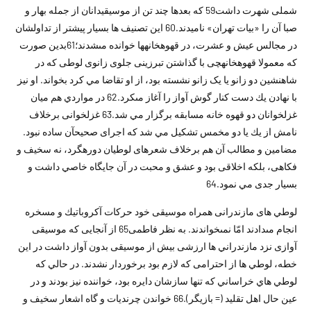
شملى شهرت داشت59 كه بعدها چند تن از موسيقيدانان از جمله بهار و
صبا آن را «بيات تهران» ناميدند.60 اين تصنيف ها بسيار پيشتر از تداولشان
در مجالس عيش و عشرت، در قهوه‏خانه‏ها خوانده مى‏شدند؛61بدين صورت
که معمولا قهوه‏خانه‏چى با گذاشتن تبرزينى جلوى زانوى لوطى که در
شاهنشين دو زانو يا يک زانو نشسته بود، از او تقاضا مي کرد بخواند. او نيز
با نهادن يك دست كنار گوش آواز را آغاز مى‏كرد.62 در مواردي هم ميان
غزلخوانان دو قهوه خانه مسابقه برگزار مي شد.63 غزلخوانى برخلاف
نامش از يك يا دو مخمس تشكيل مي شد كه اجراى صحيح‏آن ساده نبود.
مضامين و مطالب آن هم برخلاف شعرهاى لوطيان دوره‏گرد، نه سخيف و
فكاهى، بلكه اخلاقى بود و عشق و محبت در آن جايگاه خاصي داشت و
بسيار جدى مي نمود.64
لوطي هاى مازندرانى همراه موسيقى خود حركات آكروباتيك و مسخره
انجام مى‏دادند امّا نمى‏خواندند. به نظر فاطمى65 از آنجايى كه موسيقى
آوازى نزد مازندراني ها ارزشى بيش از موسيقى بدون آواز داشت در اين
خطه، لوطي ها از احترامى كه لازم بود برخوردار نشدند. در حالي که
لوطي هاي خراساني که تنها سازشان دايره بود، خواننده نيز بودند و در
عين حال اهل تقليد (= بازيگر).66 خواندن چرنديات و گاه اشعار سخيف و