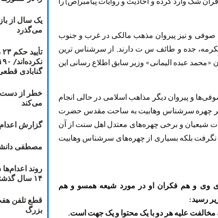
قرآن شک وارد کرده و احادیث و روایات پیامبر(ص) را
یک سال از با
می‌گذرد
ای صوفی و نیز پیروان مذهب مالکی در غرب و جنوب
کرمه، جده و طائف س ت دارند. از سرشناس ترین
ت
 «محمد عبده الیمانی» وزیر سابق اطلاع رسانی این
گنابادی قطعی
خطر از دست دا
ی‌ها و پیروان دیگر مذاهب اسلامی در حالی انجام
می‌کند
 دیگر چهره سرشناس وهابیت به ساحت مقدس حضرت
گزارش اعدام ۲۰۱۸: قصاص و بخش
ادات شیعیان و برخی چهره‌های معتدل اهل سنت از آن
رت نگرفت بلکه بسیاری از چهره‌های سرشناس وهابیت
مصطفی دانشج
۱۴ سال گذشته
ای وی و هم فکران او در مورد شیعه همسو و هم
زیر رسید:
قطع تلفن هفت
بزرگ