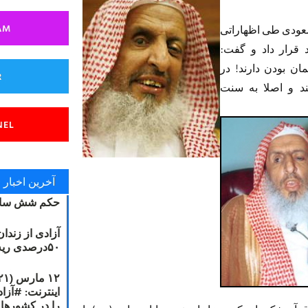
AM
عودی طی اظهاراتی
 قرار داد و گفت:
ان بودن دارند! در
R
 و اصلا به سنت
NEL
آخرین اخبار
حکم شش سال
آزادی از زندا
۵۰درصدی ریه مصطفی دانشجو
را در کشورها