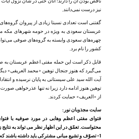
ناقص بودن آن را دارند! آنان حتی در شأن نزول آیات 
نیز درست نمی‌دانند.
گفتنی است تعدادی نسبتا زیادی از پیروان گروه‌ه
عربستان سعودی به ویژه در حومه شهرهای مکه م
چهره‌های سعودی وابسته به گروه‌های صوفی می‌توان
کشور را نام برد.
قابل ذکر است این حمله مفتی اعظم عربستان به صوف
می‌گیرد که هنوز جنجال توهین «محمد العریفی»
آیت الله سید علی سیستانی به پایان نرسیده و انتق
توهین هنوز ادامه دارد زیرا نه تنها عذرخواهی صو
از «العریف» حمایت کردند.
سایت مجذوبان نور:
فتوای مفتی اعظم وهابی در مورد صوفیه با فتو
محتواست. تعمّق در این اظهار نظر می تواند به نتایج 
1- تصوّف و تشیع مبانی مشترکی باید داشته باشند که مخالفت علیه هر دو با یک محتوا و یک جهت است.