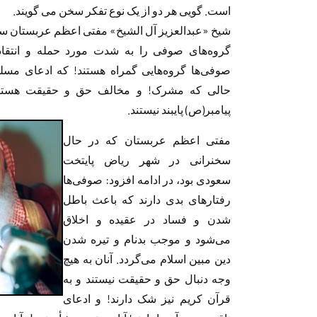
است. گویی هر دو از یک نوع تفکر سخن می گویند.
شیخ «عبدالعزیز آل الشیخ» مفتی اعظم عربستان س
گروه‌های صوفی را به شدت مورد حمله و انتقاد
صوفی‌ها گروه‌هایی گمراه هستند! که ادعای مسلم
حالی که مشرک! و مخالف حق و حقیقت هستند
پیامبر(ص) پایبند نیستند.
مفتی اعظم عربستان که در حال
سخنرانی در شهر ریاض پایتخت
سعودی بود، در ادامه افزود: صوفی‌ها
رفتارهای بدی دارند که باعث باطل
شدن و فساد در عقیده و اخلاق
می‌شود و موجب بدنام و تیره شدن
دین مبین اسلام می‌گردد. آنان به هیچ
وجه دنبال حق و حقیقت نیستند و به
قرآن کریم نیز شک دارند! و ادعای