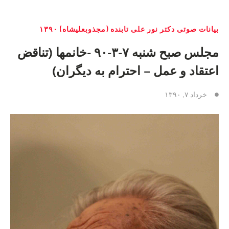
بیانات صوتی دکتر نور علی تابنده (مجذوبعلیشاه) ۱۳۹۰
مجلس صبح شنبه ۷-۳-۹۰ -خانمها (تناقض
اعتقاد و عمل – احترام به ديگران)
خرداد ۷, ۱۳۹۰