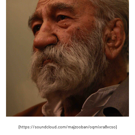
{https://soundcloud.com/majzooban/oqmixra8vcso}