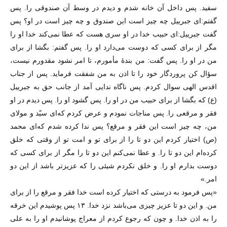
سفید. پس داخل آن خانه شدم و دیدم در وسط آن صندوقی را. پس
گفتم:‌ای جبرییل چه چیز است این صندوق و چه چیز است در او؟ پس
گفت جبرییل:‌ای حبیب خدا در او سری هست که عطا نمی‌کند خدا او را
مگر از برای کسی که دوست می‌دارد او را. پس گفتم: بگشا از برای
من در او را. پس گفت: من بندهٔ مأمورم، تا امر نشود مقدورم نیست،
سؤال کن پروردگار خود را تا اذن به من شفقت فرماید. پس از جناب
اقدس الهی سوال کردم. پس ناگاه ندایی آمد از جانب حق به جبرییل
(ع) که بگشا از برای حبیب من در او را. پس گشود او را. پس دیدم در او
فقر و مرقعی را. پس مناجات نمودم و عرض کردم که‌ای سیّد و مولای
من، چه چیز است این فقر و مرقع؟ پس ندا کرده شدم که‌ای محمد
(ص) اختیار کردم این دو تا را از برای تو و امت تو از وقتی که خلق
کرده‌ام این دو تا را. و عطا نمی‌کنم این دو تا را مگر از برای کسی که
دوست بدارم او را. و خلق نکردم شیئی را که عزیز‌تر باشد از این دو
امر.»
«پس فرمود به درستی که اختیار کرده است خدا فقر و مرقع را از برای
من. و این دو تا عزیز چیزی می‌باشد نزد خدا. ۱۳ پس پوشیدم این خرقه
را به اذن خدا. و چون که رجوع کردم از معراج پوشانیدم او را به علی