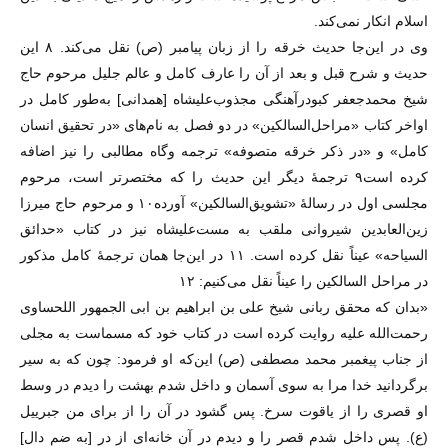
اسلام انکار نمی‌کند.
وی در این‌جا حدیث خرقه را از زبان پیامبر (ص) نقل می‌کند. ۸ این
حدیث و شرح قبل و بعد از آن را عارف کامل و عالم جلیل مرحوم حاج
شیخ محمدجعفر کبودرآهنگی مجذوب‌علیشاه [همدانی] به‌طور کامل در
اواخر کتاب «مراحل‌السالکین» در دو فصل به نام‌های «در تحقیق انسان
کامل» و «در ذکر خرقه متصوفه» ترجمه و‌گاه مطالبی را نیز اضافه
کرده است۹ ترجمهٔ دیگر این حدیث را که مختصر‌تر است، مرحوم
مجلسی اول در رسالهٔ «تشویق‌السالکین» آورده۱۰ و مرحوم حاج میرزا
زین‌العابدین شیروانی ملقب به مست‌علیشاه نیز در کتاب «حدائق‌
السیاحه» عیناً نقل کرده است. ۱۱ در این‌جا‌‌ همان ترجمهٔ کامل مذکور
در مراحل السالکین را عیناً نقل می‌کنیم: ۱۲
«بدان که محقق ربانی شیخ علی بن ابراهیم بن ابی الجمهور اللحساوی
رحمت‌الله علیه روایت کرده است در کتاب خود که مسماست به مجلی
از جناب پیغمبر محمد مصطفی (ص) این‌که او فرمود: چون که به سیر
برگردانید خدا مرا به سوی آسمان و داخل شدم بهشت را دیدم در وسط
او قصری را از یاقوت سرخ. پس گشود در آن را از برای من جبرییل
(ع). پس داخل شدم قصر را و دیدم در آن خانه‌ای از در [به ضم دال]