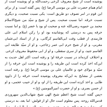
پوشیده است از شیخ معروف کرخی رحمت‌الله و او پوشیده است از
امام همام حضرت علی بن موسی الرضا (ع). پس گفته است: و از برای
این قوم در امر تصوف دو طریق است: یکی نسبت صحبت، و دیگری
نسبت خرقه. اما نسبت صحبت. پس از شیخ و سیّد من شیخ‌الاسلام
محمد بن حمویه رضی‌الله عنه و صحبت او بود با خضر (ع). و اما نسبت
خرقه پس به درستی که پوشانیده بود او را رکن اسلام ابی علی
فارمندی از قطب وقت ابی‌القاسم کرگانی، و از از استاد ابی‌عثمان
مغربی، و او از شیخ حرم ابی عمر زجاجی، و او از سیّد طایفه ابی
القاسم جنید، و او از سری سقطی، و او از ابی محفوظ معروف کرخی.
و اختلاف کرده‌اند در نسبت خرقهٔ او؛ و رفته است اکثر اهل حدیث به
این‌که اخذ کرده است این طریقه را و پوشیده است این خرقه را از
سیّد و مولای خود و عالمیان علی بن موسی الرضا (ع). و رفته است
بعضی از مشایخ به این‌که معروف پوشیده است خرقه را از داوود
طایی. و اخذ کرده است این طریقه را از او، و او از حبیب عجمی، و او
از حسن بصری، و او از حضرت امیرالمومنین (ع).»
«پس گفته است شیخ اعظم شیخ الهی شیخ شهاب‌الدین سهروردی
قدس‌الله روحه. پس معلوم است حال او از قولش: اما بعد، به درستی
که پوشانید شیخ صالح مقری محدث معمر نجم الدین ابوالولید اسمعیل