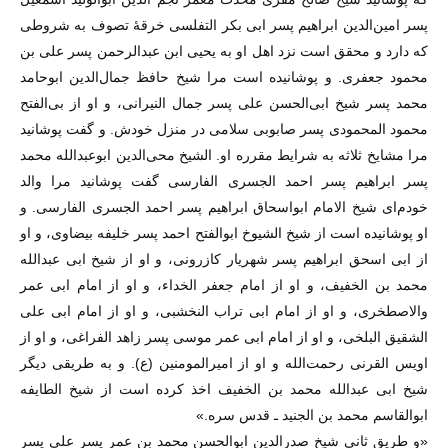
پسر امین‌الدین ابراهیم پسر ابی بکر التفلسی خرقهٔ تصوف به شروطی
که دارد و محقق است نزد اهل او به یحیی ابن عبدالرحمن پسر علی بن
محمود جعفری. و پوشانیده است مرا شیخ حافظ جمال‌الدین ابوحامد
محمد پسر شیخ ابی‌الحسن علی پسر جمال النیرانی، و او از بی‌الفتح
محمود المحمودی پسر صابوبی سلامی در منزل خودش. و گفت پوشانید
مرا مشایخ ثلاثه به شرایط مقرره او. الشیخ محی‌الدین ابوعبدالله محمد
پسر ابراهیم پسر احمد الجسری الفارسی گفت پوشانید مرا والد
خودم‌ای شیخ الامام ابواسحاق ابراهیم پسر احمد الجسری الفارسی. و
او پوشانیده است از شیخ الشیوخ ابوالفتح احمد پسر خلیفه بیضاوی، و او
از ابی اسحق ابراهیم پسر شهریار کازرونی، و او از شیخ ابی عبدالله
محمد بن الخفیف، و او از امام جعفر الخداء، و او از امام ابی عمر
والاصطخری، و او از امام ابی تراب النخشبی، و او از امام ابی علی
الشقیق البلخی، و او از امام ابی عمر موسی پسر زاهد الفراغی، و او از
اویس القرنی رحمت‌الله و او از امیرالمومنین (ع). و به طریقی دیگر
شیخ ابی عبدالله محمد بن الخفیف اخذ کرده است از شیخ الطایفه
ابوالقاسم محمد بن الجنید ـ قدس سره.»
«و طریق ثانی شیخ صدرالدین ابوالحسن محمد بن عمر پسر علی پسر