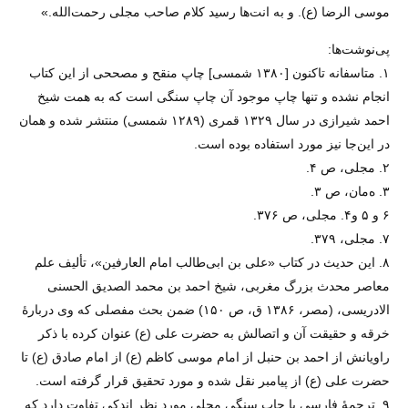
موسی الرضا (ع). و به انت‌ها رسید کلام صاحب مجلی رحمت‌الله.»
پی‌نوشت‌ها:
۱. متاسفانه تاکنون [۱۳۸۰ شمسی] چاپ منقح و مصححی از این کتاب
انجام نشده و تنها چاپ موجود آن چاپ سنگی است که به همت شیخ
احمد شیرازی در سال ۱۳۲۹ قمری (۱۲۸۹ شمسی) منتشر شده و‌‌ همان
در این‌جا نیز مورد استفاده بوده است.
۲. مجلی، ص ۴.
۳. ه‌مان، ص ۳.
۶ و ۵ و۴. مجلی، ص ۳۷۶.
۷. مجلی، ۳۷۹.
۸. این حدیث در کتاب «علی بن ابی‌طالب امام العارفین»، تألیف علم
معاصر محدث بزرگ مغربی، شیخ احمد بن محمد الصدیق الحسنی
الادریسی، (مصر، ۱۳۸۶ ق، ص ۱۵۰) ضمن بحث مفصلی که وی دربارهٔ
خرقه و حقیقت آن و اتصالش به حضرت علی (ع) عنوان کرده با ذکر
راویانش از احمد بن حنبل از امام موسی کاظم (ع) از امام صادق (ع) تا
حضرت علی (ع) از پیامبر نقل شده و مورد تحقیق قرار گرفته است.
۹. ترجمهٔ فارسی با چاپ سنگی مجلی مورد نظر اندکی تفاوت دارد که