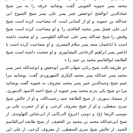
محمد پسر حمویه الجوینی گفت: پوشانید خرقه را به من شیخ
عمادالدین ابوالفتح ابوحفص عمر پسر علی پسر شیخ الشیوخ ابی
عبدالله بن حمویه. و او از کسانی است که مصاحبت کرده است شیخ
ابی علی فضل پسر محمد الفاقدی را. و او مصاحبت کرده است شیخ
وقتش را شیخ عبدالله پسر علی عبدالله الطوسی. و او صحبت داشته
است با اباعثمان سعد پسر سلام المصری. و او مصاحبت کرده است با
اباعمر پسر ابراهیم الزجاجی النیشابوری. و او صحبت داشته است شیخ
الطایفه ابوالقاسم محمد بن جنید را.»
«و طریقه ثالث شیخ ربانی شهاب الدین ابوحفض و ابوعبدالله عمر پسر
محمد پسر عبدالله پسر محمد البکری السهروردی گفت: پوشانید مرا
عمم شیخ وجیه‌الدین عمر پسر محمد معروف به عمویه گفت پوشانید
مرا دو شیخ یکی پدرم محمد پسر عمویه از شیخ احمد الاسود الدینوری،
از ممشاد دینوری، از شیخ الطایفه جنید رحمت‌الله، و او از خالش شیخ
سری سقطی، و او از شیخ معروف کرخی، و او از حضرت علی بن
موسی الرضا (ع). و دومی اخروج الدرکانی از ابی‌عباس النهاوندی، از
شیخ ابی‌عبدالله محمد بن محمد بن الخفیف، از شیخ طایفه ابی‌القاسم
الجنید، از خالش شیخ سری السقطی، از معروف کرخی، از علی ابن