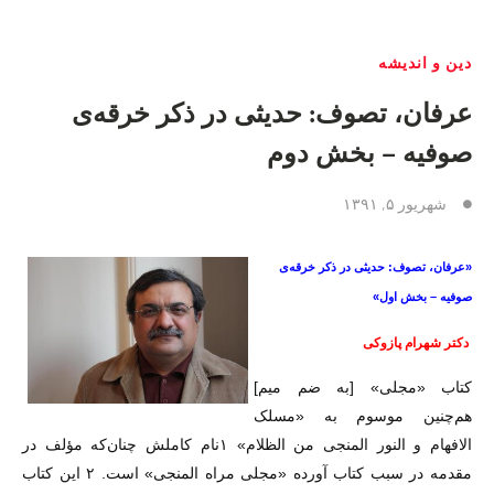
دین و اندیشه
عرفان، تصوف: حدیثی در ذکر خرقه‌ی
صوفیه – بخش دوم
شهریور ۵, ۱۳۹۱
«عرفان، تصوف: حدیثی در ذکر خرقه‌ی
صوفیه – بخش اول»
دکتر شهرام پازوکی
کتاب «مجلی» [به ضم میم]
هم‌چنین موسوم به «مسلک
الافهام و النور المنجی من الظلام» ۱نام کاملش چنان‌که مؤلف در
مقدمه در سبب کتاب آورده «مجلی مراه المنجی» است. ۲ این کتاب