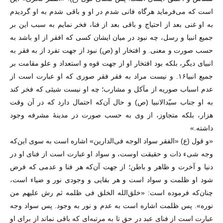
است که می‌فرماید هرگاه فانی شدم در او و باقی شدم به او گردیدم
به او غنی بعد از احتیاج و باقی بعد از فنا، فخر نمایم به سبب این بر
جمیع انبیا و رسل، چه نبود در میان ایشان کسی که افقر از او باشد به
حسب صورت و معنی. و افتخار او (ص) نبود از جهت تفرد از به فقر به
انبیای دیگر، بلکه بود افتخار او از جهت قوه و استعداد و علو مقامت بر
جمیع انبیا۱۶. و نیست مراد به فقر فقر صوری که او عبارت است از
عدم اسباب صوریه از مآکل و مشارب؛ چه او نیست شیئی که فخر کند
به او جناب سیّدالانبیا (ص) و حال آن‌که احتمال دارد که در آن وقت
هزار، بلکه متجاوز، از وی به حسب صورت در مدینهٔ مشرفه وجود
داشته.»
«و قول (ع) «الفقر سواد الوجه فی‌الدارین» اشاره است به سوی این‌که
وجه شیء ذات و حقیقت اوست، و سواد او عبارت است از فنای او در
دنیا و آخرت و ظاهر و باطن؛ از جهت آن‌که هر فنا و عدمی که فرض
شود او ظلمت و سواد است و هر بقایی و وجودی نور و ضیاء است،
چنان‌که فرموده است: «خلق‌الله الخلق فی ظلمه ثم رش علیهم من
نوره». پس ظلمت اشاره است به عدم و نور به وجود. پس سواد وجه
عبارت است از فنای عبد در حق تا به مرتبه‌ای که باقی نماند از برای او