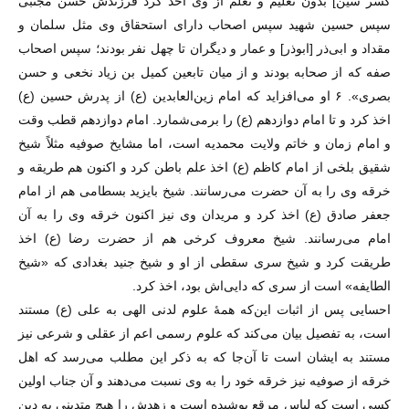
کسر سین] بدون تعلیم و تعلم از وی اخذ کرد فرزندش حسن مجتبی
سپس حسین شهید سپس اصحاب دارای استحقاق وی مثل سلمان و
مقداد و ابی‌ذر [ابوذر] و عمار و دیگران تا چهل نفر بودند؛ سپس اصحاب
صفه که از صحابه بودند و از میان تابعین کمیل بن زیاد نخعی و حسن
بصری». ۶ او می‌افزاید که امام زین‌العابدین (ع) از پدرش حسین (ع)
اخذ کرد و تا امام دوازدهم (ع) را برمی‌شمارد. امام دوازدهم قطب وقت
و امام زمان و خاتم ولایت محمدیه است، اما مشایخ صوفیه مثلاً شیخ
شقیق بلخی از امام کاظم (ع) اخذ علم باطن کرد و اکنون هم طریقه و
خرقه وی را به آن حضرت می‌رسانند. شیخ بایزید بسطامی هم از امام
جعفر صادق (ع) اخذ کرد و مریدان وی نیز اکنون خرقه وی را به آن
امام می‌رسانند. شیخ معروف کرخی هم از حضرت رضا (ع) اخذ
طریقت کرد و شیخ سری سقطی از او و شیخ جنید بغدادی که «شیخ
الطایفه» است از سری که دایی‌اش بود، اخذ کرد.
احسایی پس از اثبات این‌که همهٔ علوم لدنی الهی به علی (ع) مستند
است، به تفصیل بیان می‌کند که علوم رسمی اعم از عقلی و شرعی نیز
مستند به ایشان است تا آن‌جا که به ذکر این مطلب می‌رسد که اهل
خرقه از صوفیه نیز خرقه خود را به وی نسبت می‌دهند و آن جناب اولین
کسی است که لباس مرقع پوشیده است و زهدش را هیچ متدینی به دین