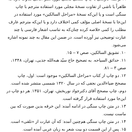
ظاهراً یا ناشی از تفاوت نسخهٔ مجلی مورد استفاده مترجم با چاپ
سنگی است و یا این‌که نسخهٔ «مراحل السالکین» مورد استفاده در
این‌جا با نسخهٔ اصلی مؤلف کمی اختلاف دارد و یا این‌که مترجم عارف
مطلب را کمی خلاصه کرده چنان‌که به تناسب اشعار فارسی یا چند
عبارت توضیحی نیز آورده است. در ضمن این مقال به چند نمونه اشاره
می‌شود.
۱۰. تشویق السالکین، صص ۷ – ۱۵.
۱۱. حدائق السیاحه. به تصحیح حاج سیّد هبه‌الله جذبی، تهران، ۱۳۴۸،
صص ۳ – ۸۱.
۱۲. دو چاپ از کتاب «مراحل السالکین» موجود است: اول، چاپ
مصحح ضیاءالدین نجفی که در سال ۱۳۲۰ شمسی منتشر شده است.
دوم، چاپ مصحح آقای دکترجواد نوربخش، تهران، ۱۳۵۱. هر دو چاپ در
این‌جا مورد استفاده قرار گرفته است.
۱۳. در متن چاپ سنگی در ادامه آمده: این خرقه بدین صورت که بین
ماست نیست.
۱۴. در متن چاپ سنگی هم‌چنین آمده: که آن عبارت از «تلقی» است.
۱۵. پس از این قسمت دو بیت شعر به زبان عربی آمده است.