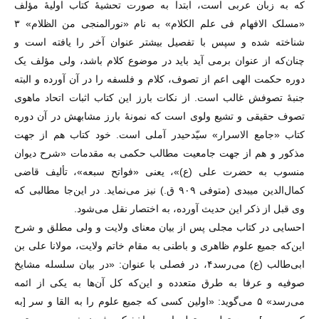
که به زبان عربی است، ابتدا به صورت تحشیهٔ کتاب اولیهٔ مؤلف
«مسلک الافهام فی علم الکلام» به نام «نورالمنجی من الظلام» ۳
شناخته شده و سپس با تفصیل بیشتر عنوان آخر را یافته است و
چنان‌که از عنوان برمی آید باید در موضوع کلام باشد، ولی مؤلف یک
دوره حکمت الهی اعم از تصوف، کلام و فلسفه را در آن آورده و البته
جنبهٔ تصوفش غالب است. از نکات بارز این کتاب اثبات اتحاد ماهوی
تصوف حقیقی و تشیع ولوی است که نمونهٔ بارز مشابهش در آن دوره
کتاب «جامع الاسرار» سیّدحیدر آملی است. خود کتاب هم از جهت
مذکور و هم از جهت جامعیت مطالب حکمی به مقدمات «شرح دیوان
منسوب به حضرت علی (ع)»، یعنی «فواتح سبعه»، تألیف قاضی
کمال‌الدین میبدی (متوفی ۹۰۹ ق.) نیز می‌نماید. در این‌جا مطالبی که
وی قبل از ذکر این حدیث آورده، به اختصار نقل می‌شود.
احسایی در کتاب مجلی پس از بیان معنای ولایت و ولی مطلق و شرح
این‌که جمیع علوم ظاهری و باطنی به مقام خاتم ولایت، مولانا علی بن
ابی‌طالب (ع) می‌رسد۴، در فصلی با عنوان: «در بیان سلسله مشایخ
صوفیه و عرفا به طرق متعدده و این‌که کل آن‌ها به یکی از ائمه
می‌رسد» ۵ می‌گوید: «اولین کسی که جمیع علوم را به القا و سر [به