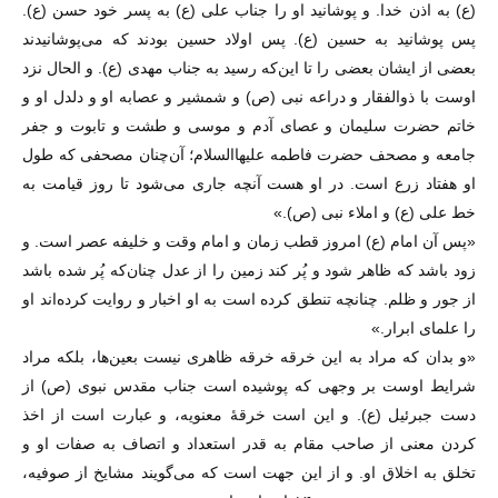
(ع) به اذن خدا. و پوشانید او را جناب علی (ع) به پسر خود حسن (ع).
پس پوشانید به حسین (ع). پس اولاد حسین بودند که می‌پوشانیدند
بعضی از ایشان بعضی را تا این‌که رسید به جناب مهدی (ع). و الحال نزد
اوست با ذوالفقار و دراعه نبی (ص) و شمشیر و عصابه او و دلدل او و
خاتم حضرت سلیمان و عصای آدم و موسی و طشت و تابوت و جفر
جامعه و مصحف حضرت فاطمه علیهاالسلام؛ آن‌چنان مصحفی که طول
او هفتاد زرع است. در او هست آنچه جاری می‌شود تا روز قیامت به
خط علی (ع) و املاء نبی (ص).»
«پس آن امام (ع) امروز قطب زمان و امام وقت و خلیفه عصر است. و
زود باشد که ظاهر شود و پُر کند زمین را از عدل چنان‌که پُر شده باشد
از جور و ظلم. چنانچه تنطق کرده است به او اخبار و روایت کرده‌اند او
را علمای ابرار.»
«و بدان که مراد به این خرقه خرقه ظاهری نیست بعین‌ها، بلکه مراد
شرایط اوست بر وجهی که پوشیده است جناب مقدس نبوی (ص) از
دست جبرئیل (ع). و این است خرقهٔ معنویه، و عبارت است از اخذ
کردن معنی از صاحب مقام به قدر استعداد و اتصاف به صفات او و
تخلق به اخلاق او. و از این جهت است که می‌گویند مشایخ از صوفیه،