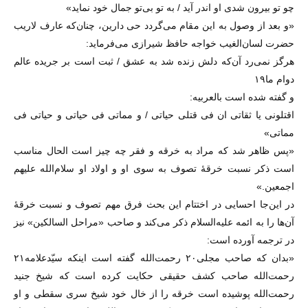
چو تو بیرون شدی او اندر آید / به تو بی‌تو جمال خود نماید»
«و بعد از وصول به این مقام می‌گردد حی دارین، چنان‌که عارف لاریب
حضرت لسان‌الغیب خواجه حافظ شیرازی می‌فرماید:
هرگز نمی‌رد آن‌که دلش زنده شد به عشق / ثبت است بر جریده عالم
دوام ما۱۹
و گفته شده است بالعربیه:
اقتلونی یا ثقاتی ان فی قتلی حیاتی / و مماتی فی حیاتی و حیاتی فی
مماتی»
«پس ظاهر شد که مراد به خرقه و فقر چه چیز است الحال مناسب
است ذکر نسبت خرقهٔ تصوف به سوی او و اولاد او سلام‌الله علیهم
اجمعین.»
در این‌جا احسایی در اختتام این بحث فرق مهم تصوف و نسبت خرقهٔ
آن‌ها را به ائمه علیه‌السلام ذکر می‌کند و صاحب «مراحل السالکین» نیز
در ترجمه آورده است:
«بدان که صاحب مجلی۲۰ رحمت‌الله گفته است اینکه سیّدعلامه۲۱
رحمت‌الله صاحب کشف حقیقی حکایت کرده است که شیخ جنید
رحمت‌الله پوشیده است خرقه را از خال خود شیخ سری سقطی و او