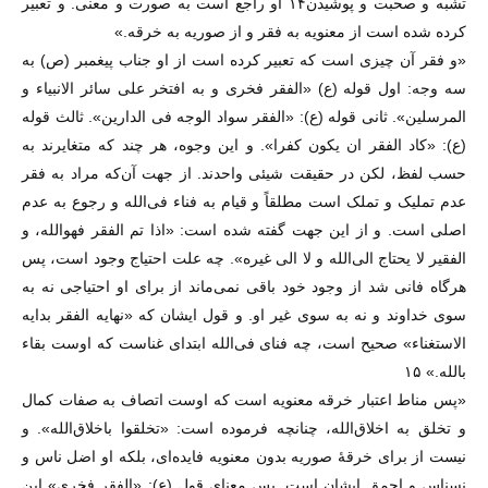
تشبه و صحبت و پوشیدن۱۴ او راجع است به صورت و معنی. و تعبیر
کرده شده است از معنویه به فقر و از صوریه به خرقه.»
«و فقر آن چیزی است که تعبیر کرده است از او جناب پیغمبر (ص) به
سه وجه: اول قوله (ع) «الفقر فخری و به افتخر علی سائر الانبیاء و
المرسلین». ثانی قوله (ع): «الفقر سواد الوجه فی الدارین». ثالث قوله
(ع): «کاد الفقر ان یکون کفرا». و این وجوه، هر چند که متغایرند به
حسب لفظ، لکن در حقیقت شیئی واحدند. از جهت آن‌که مراد به فقر
عدم تملیک و تملک است مطلقاً و قیام به فناء فی‌الله و رجوع به عدم
اصلی است. و از این جهت گفته شده است: «اذا تم الفقر فهوالله، و
الفقیر لا یحتاج الی‌الله و لا الی غیره». چه علت احتیاج وجود است، پس
هر‌گاه فانی شد از وجود خود باقی نمی‌ماند از برای او احتیاجی نه به
سوی خداوند و نه به سوی غیر او. و قول ایشان که «نهایه الفقر بدایه
الاستغناء» صحیح است، چه فنای فی‌الله ابتدای غناست که اوست بقاء
بالله.» ۱۵
«پس مناط اعتبار خرقه معنویه است که اوست اتصاف به صفات کمال
و تخلق به اخلاق‌الله، چنانچه فرموده است: «‌تخلقوا باخلاق‌الله». و
نیست از برای خرقهٔ صوریه بدون معنویه فایده‌ای، بلکه او اضل ناس و
نسناس و احمق ایشان است. پس معنای قول (ع): «الفقر فخری» این