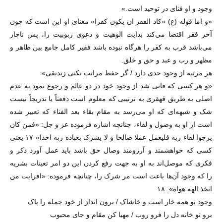
وجود و او فنای در توحید است.»
«و اما قوله (ع) «کاد الفقر ان یکون کفرا» معنای او این است که چون
آخر فقر اقتضا می‌کند بدایت الوهیت و دعوی ربوبیت را، پس ناچار
می‌باشد قرب به کفر را هرگاه نبوده باشد فقیر کامل جامع بین ظاهر و
مظهر و رب و عبد و حق و خلق.
هر مرتبه از وجود حدی دارد / گر حفظ مراتب نکنی زندیقی»
«و هر کسی که فانی شد از وجود خود در دو عالم و رجوع نمود به عدم
اصلی به طریق قهقری به ترتیبی که معلوم است دفعتاً یا تدریجاً نیست
شک و شبهه‌ای که او می‌رسد به مقام بقاء بعد الفناء که تعبیر شده
است از او به وصول و لقاء، چنانچه اشاره فرموده عز و جل: «فمن کان
یرجوا لقاء ربه فلیعمل عملا صالحا و لا یشرک بعباده ربه احدا» ۱۷ یعنی
کسی که خواهشمند و آرزومند وصال حق باشد باید عمل آورد ذکر و
فکری که موصل‌اند به او به جهت رفع کردن این دو امر تعینات بشریه
را که وجود آن‌ها باعث است مر شرک را، چنانچه فرموده: «افرایت من
اتخذ الهه هواه». ۱۸
وجود تو همه خار است و خاشاک / برون انداز از خود جمله را پاک
برو تو خانه دل را فرو روب / مهیا کن مقام و جای محبوب