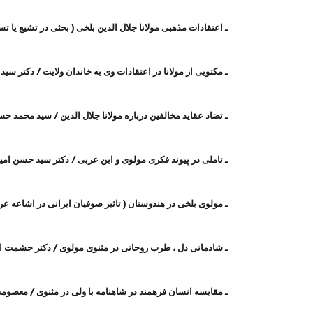
ـ اعتقادات مذهبی مولانا جلال الدین بلخی ( بحثی در تشیع یا
ـ مکتوبی از مولانا در اعتقادات وی به خاندان ولایت / دکتر 
ـ تضاد عقاید مخالفین درباره مولانا جلال الدین / سید محمد 
ـ تاملی در پیوند فکری مولوی و ابن عربی / دکتر سید حسن امی
ـ مولوی بلخی در هندوستان ( تاثیر صوفیان ایرانی در اشاعه ع
ـ شادمانی دل ، طرب روحانی در مثنوی مولوی / دکتر حشمت ا
ـ مقایسه انسان فرهمند در شاهنامه با ولی در مثنوی / معصوم