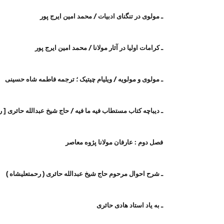
ـ مولوی در تنگنای ادبیات / محمد امین ایرج پور
ـ کرامات اولیا در آثار مولانا / محمد امین ایرج پور
ـ مولوی و مولویه / ویلیام چیتیک ؛ ترجمه فاطمه شاه حسینی
ـ دیباچه کتاب مستطاب فیه ما فیه / حاج شیخ عبدالله حائری [ ر
فصل دوم : عارفان مولانا پژوه معاصر
ـ شرح احوال مرحوم حاج شیخ عبدالله حائری ( رحمتعلیشاه )
ـ به یاد استاد هادی حائری