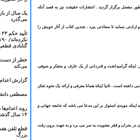
 مفصل برگزار گردید . انتشارات حقیقت نیز به قصد آنکه
یک سال از با
می‌گذرد
رادتی بنماید تا سعادتی ببرد ، چندین کتاب از آثار خویش را
ت
گنابادی قطعی
خطر از دست دا
می‌کند
ل اینکه گرامیداشت و قدردانی از یک عارف و متفکر و صوفی
گزارش اعدام ۲۰۱۸: قصاص و بخش
داشته است . ثانیا اینکه همانا معرفی و ارائه یک نحوه تفکر
مصطفی دانشج
 اینکه مویدی استوار بر این مدعا می باشد که جامعه جهانی و
۱۴ سال گذشته
 در بحران و فقر معنویت به سر می برد و به جهت برون رفت
قطع تلفن هفت
بزرگ