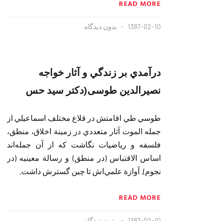
READ MORE
1387-02-10
بدون دیدگاه
درآمدي بر زندگي و آثار خواجه
نصيرالدين طوسی(دکتر سید حس
طوسي طي اقامتش در قلاع مختلف اسماعيلي از
جمله الموت آثار متعددي در زمينة اخلاق، منطق،
فلسفه و رياضيات نگاشت كه از آن جمله‌اند
اساس الاقتباس (در منطق) و رسالة معينيه (در
نجوم). آوازة علمي‌اش تا چين گسترش داشت.
READ MORE
1387-02-10
بدون دیدگاه