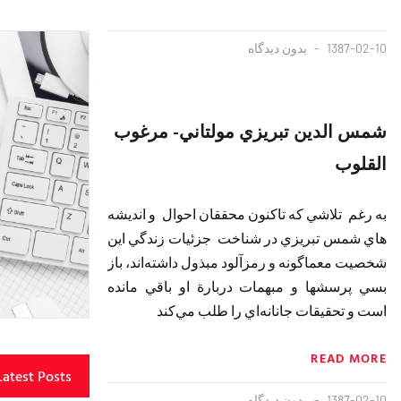
1387-02-10
بدون دیدگاه
شمس الدين تبريزي مولتاني- مرغوب
القلوب
به ‌رغم تلاشي كه تاكنون محققان احوال و انديشه
هاي شمس‌ تبريزي در شناخت جزئيات زندگي اين
شخصيت معماگونه و رمزآلود مبذول داشته‌اند، باز
بسي پرسشها و مبهمات دربارة او باقي مانده
است و تحقيقات جانانه‌اي را طلب مي‌كند
READ MORE
Latest Posts
1387-02-10
بدون دیدگاه