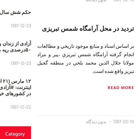
حکم شش سال ح
1397-12-23
تردید در محل آرامگاه شمس تبریزی
آزادی از زندان 
بر اساس اسناد و منابع موجود تاريخي و مطالعات
۵۰درصدی ریه مصطفی دانشجو
انجام گرفته آرامگاه شمس تبريزي ،پير و مراد
مولانا جلال الدين محمد بلخي در منطقه گجيل
1397-12-23
تبريز واقع شده است.
۱۲
READ MORE
در کشورهای خو
1397-12-22
1387-02-10
بدون دیدگاه
Category