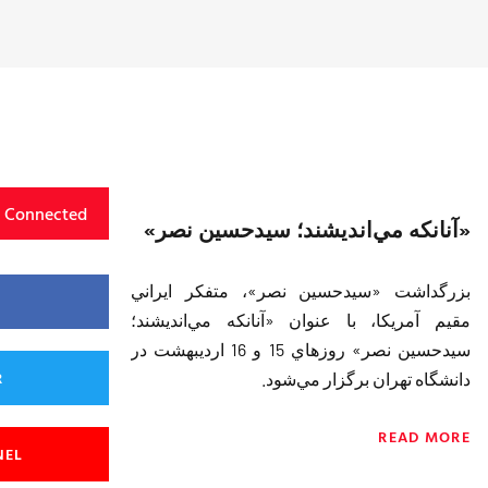
y Connected
«آنانكه مي‌اند‌يشند‌؛ سيد‌حسين نصر»
بزرگد‌اشت «سيد‌حسين نصر»، متفكر ايراني
مقيم آمريكا، با عنوان «آنانكه مي‌اند‌يشند‌؛
سيد‌حسين نصر» روزهاي 15 و 16 ارد‌يبهشت د‌ر
R
د‌انشگاه تهران برگزار مي‌شود‌.
READ MORE
NEL