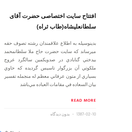
افتتاح سایت اختصاصی حضرت آقای
سلطانعلیشاه(طاب ثراه)
بدينوسيله به اطلاع علاقمندان رشته تصوف حقه
ميرساند كه سايت حضرت حاج ملا سلطانمحمد
بيدختي گنابادي در صدويكمين سالگرد عروج
ملكوتي آن بزرگوار تاسيس گرديده كه حاوي
بسياري از متون عرفاني معظم له منجمله تفسير
بيان السعاده في مقامات العباده مي‌باشد
READ MORE
1387-02-10
بدون دیدگاه