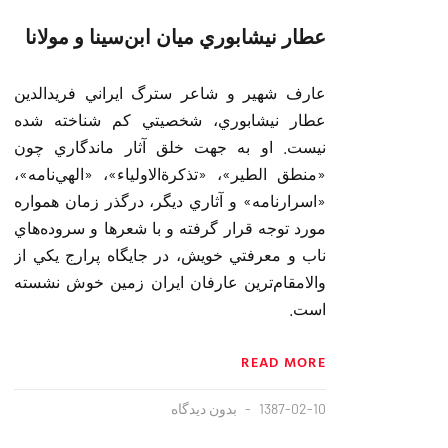
عطار نيشابوري ميان ابن‌سينا و مولانا
عارف شهير و شاعر سترگ ايراني فريد‌الد‌ين
عطار نيشابوري، شخصيتي كم‌ شناخته شد‌ه
نيست. او به جهت خلق آثار ماند‌گاري چون
«منطق الطير»، «تذكرةالاولياء»، «الهي‌نامه»،
«اسرارنامه» و آثاري د‌يگر، د‌رگذر زمان همواره
مورد‌ توجه قرار گرفته و با شعرها و سرود‌ه‌هاي
ناب و معرفتي خويش، د‌ر جايگاه پرارج يكي از
والامقام‌ترين عارفان ايران زمين خوش نشسته
است.
READ MORE
1387-02-10
بدون دیدگاه