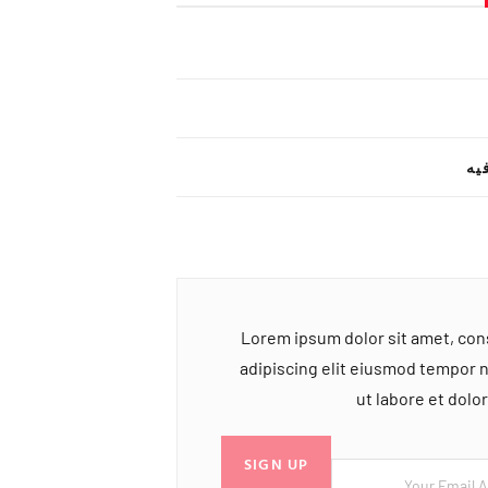
یه
Lorem ipsum dolor sit amet, co
adipiscing elit eiusmod tempor 
ut labore et dol
SIGN UP