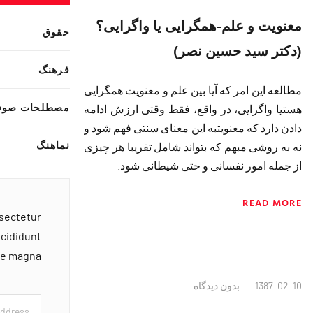
معنويت و علم-همگرايى يا واگرايى؟
حقوق
(دکتر سید حسین نصر)
فرهنگ
مطالعه اين امر كه آيا بين علم و معنويت همگرايى
مصطلحات صوف
هست‏يا واگرايى، در واقع، فقط وقتى ارزش ادامه
دادن دارد كه معنويت‏به اين معناى سنتى فهم شود و
نماهنگ
نه به روشى مبهم كه بتواند شامل تقريبا هر چيزى
از جمله امور نفسانى و حتى شيطانى شود.
READ MORE
nsectetur
ncididunt
ore magna
1387-02-10
بدون دیدگاه