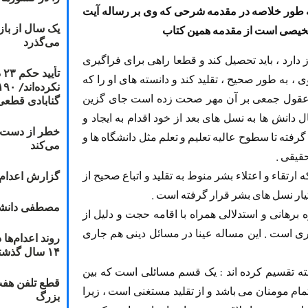
ه طور خلاصه در مقدمه شرحی که وی بر رساله آیت
یک سال از با
تلخیصی است از مقدمه همین کتاب
می‌گذرد
ز دارد ، باید تحصیل کند و قطعا راهی برای فراگیری
ت
ی ، به طور صحیح ، تقلید کند و دانسته های او را که
و عقول جمعی بر آن مهر صحت زده است جای گزین
گنابادی قطعی
دانش ها به نسل های بعد از خود اقدام به ایجاد و
خطر از دست دا
رفته تا سطوح عالیه تعلیم و تعلم مثل دانشگاه ها و
می‌کند
قیقی .
گزارش اعدام ۲۰۱۸: قصاص و بخش
تقاء و اعتلاء بشر منوط به تقلید و اتباع صحیح از
یار نسل های بشر قرار گرفته است .
مصطفی دانشج
ه برهانی و استدلالی همراه با اقامه حجت و دلیل از
ی است . این مساله عینا در مسائل دینی هم جاری
۱۴ سال گذشته
دسته تقسیم کرده اند : یک قسم مسائلی است که بین
قطع تلفن هفت
ام مومنان می باشد و از تقلید مستغنی است ، زیرا
بزرگ