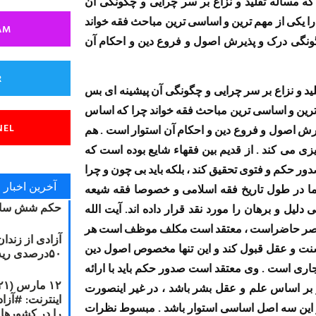
که مساله تقلید و نزاع بر سر چرایی و چگونگی آن
 را یکی از مهم ترین و اساسی ترین مباحث فقه خواند
AM
گونگی درک و پذیرش اصول و فروع دین و احکام آن
R
لید و نزاع بر سر چرایی و چگونگی آن پیشینه ای بس
هم ترین و اساسی ترین مباحث فقه خواند چرا که اساس
NEL
یرش اصول و فروع دین و احکام آن استوار است . هم
یزی می کند . از قدیم بین فقهاء شایع بوده است که
ر حکم و فتوی تحقیق کند ، بلکه باید بی چون و چرا
آخرین اخبار
اما در طول تاریخ فقه اسلامی و خصوصا فقه شیعه
حکم شش سال
دلیل و برهان را مورد نقد قرار داده اند. آیت الله
ر عصر حاضراست ، معتقد است مکلف موظف است هر
آزادی از زندا
سنت و عقل قبول کند و این تنها مخصوص اصول دین
۵۰درصدی ریه مصطفی دانشجو
اری است . وی معتقد است صدور حکم باید با ارائه
 بر اساس علم و عقل بشر باشد ، در غیر اینصورت
 بر این سه اصل اساسی استوار باشد . مبسوط نظرات
را در کشورها