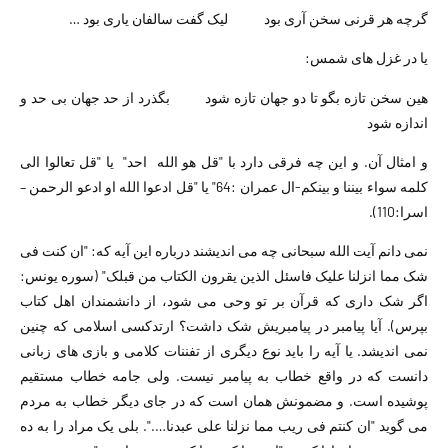
گرچه هر قرنی سخن آری بود لیک گفت سالفان یاری بود …
یا در غزل های شمس:
هین سخن تازه بگو تا دو جهان تازه شود بگذرد از حد جهان بی حد و
اندازه شود
و امثال آن. و این چه فرقی دارد با "قل هو الله احد" یا "قل تعالوا الی
کلمه سواء بیننا و بینکم-ال عمران :64" یا "قل ادعوا الله او ادعو الرحمن –
اسرا:110).
نمی دانم آیت الله سبحانی چه می اندیشند درباره این آیه که: "ان کنت فی
شک مما انزلنا علیک فاسئل الذین یقرون الکتاب من قبلک" (سوره یونس:
اگر شک داری که قرآن بر تو وحی می شود، از دانشمندان اهل کتاب
بپرس). آیا پیامبر در پیامبریش شک داشت؟ ارتدکسی اسلامی که چنین
نمی اندیشد. یا آیه را باید نوع دیگری از تفننات کلامی و بازی های زبانی
دانست که در واقع خطاب به پیامبر نیست. ولی جامه خطاب مستقیم
پوشیده است. و مضمونش همان است که در جای دیگر خطاب به مردم
می گوید "ان کنتم فی ریب مما نزلنا علی عبدنا….". بلی یک مراد را به ده