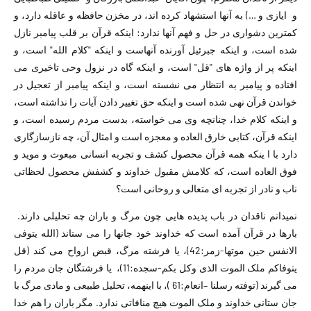
و ایازی و …) به آنها استشهاد کرده اند، در مخزن حافظه و عاقله دارد، و
کمترین دشواری در حل و فهم آنها ندارد: اینکه قرآن بر قلب پیامبر نازل
شده است، و اینکه جبرئیل آورنده آنهاست و اینکه "کلام الله" است، و
اینکه پر از واژه های "قل" است، و اینکه گاه در نزول وحی تاخیری می
افتاده و پیامبر به انتظار می نشسته است، و اینکه پیامبر از تعجیل در
خواندن قرآن نهی شده است و اینکه حق تغییر دادن آیات را نداشته است،
و اینکه کلام خدا، چنانچه وی می خواسته، بدست مردم رسیده است، و
اینکه قرآن، کتابی خارق العاده و معجزه است و امثال آن، چه نازسازگاری
دارد با ا ینکه همه قرآن محصول کشف و تجربه انسانی مبعوث و موید و
فوق العاده است، که کلامش مقبول خداوند و کشفش محصول لحظاتی
ناب و نادر از تجربه ای متعالی و روحانی است؟
نمیدانم ناقدان در باب پدیده هایی چون مرگ و باران چه تحلیلی دارند.
بارها در قرآن آمده است که خداوند خود جانها را می ستاند (الله یتوفی
الانفس حین موتها-زمر:42)، یا فرشته مرگ، قبض ارواح می کند (قل
یتوفاکم ملک الموت الذی وکل بکم-سجده:11)، یا فرشتگان جان مردم را
می گیرند (توفته رسلنا –انعام:61 )، با اینهمه، تحلیل طبیعی و مادی مرگ با
جان ستانی خداوند و ملک الموت هیچ منافاتی ندارد. مگر باران را هم خدا