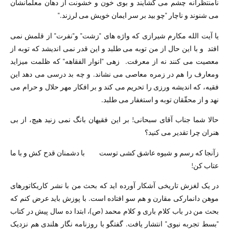
نامنتظرانه چشم می گشایند و بوی خون و خشونت از دهان معلمانشان
می شنوند و ناچار "چو بید بر سر ایمان خویش می لرزند."
یا آیت الله مکارم شیرازی که واژه های "زشت" و"نفرت" از قلمش نمی
افتد و با این حال از من توبه می طلبد و این قدر نمی اندیشد که توبه از
معصیت می کنند نه از معرفت. زهی "انوار الفقاهه" که ظلمت میزاید
ومعارف را هم در زمره معاصی می نشاند. و چه بد درسی می دهد این
فقیه، که اندیشه ورزی را تحریم می کند و بر افکار مهر حلال و حرام می
نهد و از محقّقان توبه و استغفار می طلبد.
حالا شما جناب آقای سبحانی! بر این فقیهان بانگ نمی زنید هیچ، از بی
هنران چرا تقدیر می کنید؟
زآنجا که رسم و شیوه عاشق کشی توست با دشمنان قدح کش و با ما
عتاب کن!
در یک لغزش تاریخی آشکار آورده اید که بحث من با نشر کاریکاتورهای
موهن دانمارکی مقارن و هم سو افتاده است. با پوزش باید عرض کنم که
بحث من در باب کلام باری و کلام محمد (ص)، ابتدا ده سال پیش در کتاب
"بسط تجربه نبوی" انتشار یافت. گفتگو با روزنامه نگار هلندی هم نزدیک