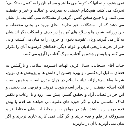
نمی شنود، و نه آنها که "توبه" می طلبند و مسلمانان را به "عمل به تکلیف"
تحریک می کنند، هیچکدام خدمتی به معرفت و عدالت و خیر و حقیقت
نمی کنند، و با چنین سخن گفتن، گرهی از مشکلات نمی گشایند، بل نشان
می دهند که از مشکلات خبر ندارند. بجای ورود در بحثی محققانه و
خردورزانه، شیوه ها و سلاح های کهن را در حذف و اسکات دگر اندیشان
به کار می گیرند، و پای عقوبت دنیوی و اخروی را به میان می کشند، و بی
خبر از تجربه تاریخی ادیان و اقوام دیگر، خطاهای فرسوده آنان را تکرار
می کنند و با بستن چشم بر آفتاب، مرگ آفتاب را آرزو می کنند.
جناب آقای سبحانی، سیال کردن الهیات افسرده اسلامی و بازگشتن به
فضای ماقبل ارتدکسی، و بهره جستن از دانش ها و پژوهش های نوین،
شرط بقاء سرفرازانه دیانت اسلام در جهان مدرن است، و همین است
آنکه اسلام حقیقت را در برابر اسلام هویت فزونی و فربهی می بخشد، و
این جز در فضایی آزاد و تحقیق گستر، پیش نمی رود و با ارعاب و تکفیر
اندک مناسبتی ندارد و اگر حوزه های علمیه می خواهند هم قدم یا پیش
قدم درین راه باشند، باید در مواجهات و مخاطبات شان محتاط تر و
مسوولانه تر قلم و قدم بزنند و اگر گلی نمی کارند خاری نریزند و اگر
بدان نمی آویزند با آن در نیاویزند.