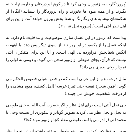
"پروردگارت به زنبوران وحی کرد تا در کوهها و درختان و داربستها، خانه
بگیرند و از همه میوه ها بخورند و راه پروردگار را بپیمایند (آنگاه) از
شکمشان نوشابه های رنگارنگ و شفا بخش بیرون خواهد آمد. و این برای
اهل نظر آیتی است". (سوره نحل ٦٨-٦٩).
پیداست که زنبور در این عسل سازی موضوعیت و مدخلیت تام دارد، نه
اینکه عسل را از یکسو در او بریزند تا از سوی دیگر پس دهد. با اینهمه،
انگبین شفابخش فراورده یی الهی است. و آیا این برای متفکران آیتی
نیست که قرآن، بجای طوطی از زنبور سخن می گوید، و دومی نه اولی را
نمودار وحی پذیری می داند؟
مثال درخت هم از ابن عربی است که در فص شیثی فصوص الحکم می
گوید: "فمن شجرة نفسه جنی ثمرة غرسه" (اهل کشف، میوه مشاهده را
از درخت شخصیت خویش می چینند.)
بلی نحل آیتی است برای اهل نظر و اگر حضرت آیت الله به جای طوطی
به نحل و نخل نظر می کردند تصویر گویاتر و نیکوتری از نسبت وحی با
محمد (ص) را در می یافتند. طوطی مقلد کجا و زنبور مولد کجا؟
سخن حافظ کجا که: در پس آینه طوطی صفتم داشته اند / آنچه استاد