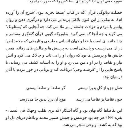
صورت می توان ادا کرد.و "ای بسا کس را که صورت راه زد."
خصلت دیالوگی قرآن (که در کتاب "بسط تجربه نبوی "شرح آن را آورده
ام)، به نیکی از این فنون بلاغی پرده بر می دارد و درگیری ذهن و روان
پیامبر با مردم و حوادث جامعه را بر ملا می کند. چه آنجایی که "یسئلونک"
می گوید و چه آنجا که نمی گوید. بطوریکه گویی قرآن گفتگوی مستمر و
چند جانبه ای است با خدا و جهان انسانی و طبیعی و تاریخی که محمد (ص)
در آن می زیست و پاسخی است به پرسش ها و چالش های زمانه. همین
چالش ها و پرسش ها بود که روان او را بی تاب و چالاک می کرد و آتش
نیاز و تقاضا را در او دامن می زد و او را به آستانه کشف می رساند، تا
پاسخ هایی را از "فرشته وحی" دریافت کند و بزبانی در خور مردم با آنان
در میان نهد:
عقل جزو از کل پذیرا نیستی گر تقاضا بر تقاضا نیستی
چون تقاضا بر تقاضا می رسد موج آن دریا بدین جا می رسد
این تقاضاها گاه نهان بود و گاه آشکار (قد نری تقلب وجهک فی السماء-
بقره:144). هر چه بود جوشش و جنبش ضمیر محمد و تلاطم دریای دل او
بود که به کشف و وحی منجر می شد.