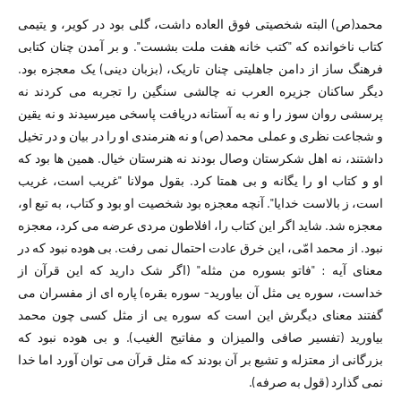
محمد(ص) البته شخصیتی فوق العاده داشت، گلی بود در کویر، و یتیمی
کتاب ناخوانده که "کتب خانه هفت ملت بشست". و بر آمدن چنان کتابی
فرهنگ ساز از دامن جاهلیتی چنان تاریک، (بزبان دینی) یک معجزه بود.
دیگر ساکنان جزیره العرب نه چالشی سنگین را تجربه می کردند نه
پرسشی روان سوز را و نه به آستانه دریافت پاسخی میرسیدند و نه یقین
و شجاعت نظری و عملی محمد (ص) و نه هنرمندی او را در بیان و در تخیل
داشتند، نه اهل شکرستان وصال بودند نه هنرستان خیال. همین ها بود که
او و کتاب او را یگانه و بی همتا کرد. بقول مولانا "غریب است، غریب
است، ز بالاست خدایا". آنچه معجزه بود شخصیت او بود و کتاب، به تبع او،
معجزه شد. شاید اگر این کتاب را، افلاطون مردی عرضه می کرد، معجزه
نبود. از محمد امّی، این خرق عادت احتمال نمی رفت. بی هوده نبود که در
معنای آیه : "فاتو بسوره من مثله" (اگر شک دارید که این قرآن از
خداست، سوره یی مثل آن بیاورید- سوره بقره) پاره ای از مفسران می
گفتند معنای دیگرش این است که سوره یی از مثل کسی چون محمد
بیاورید (تفسیر صافی والمیزان و مفاتیح الغیب). و بی هوده نبود که
بزرگانی از معتزله و تشیع بر آن بودند که مثل قرآن می توان آورد اما خدا
نمی گذارد (قول به صرفه).