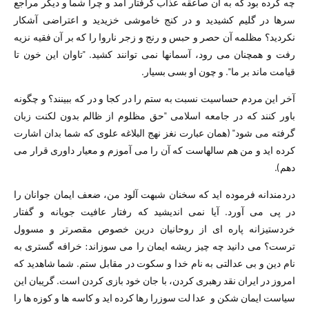
چه کرده بود که به آن صاعقه عذاب گرفتار آمد و چرا شما و دیگر مراجع
سرها در گلیم کشیدید و در کنج خاموشی خزیدید و اعتراضی آشکار
نکردید؟ مظلمه آن حصر و حبس و رنج و زجر ناروا را که بر آن فقیه نزیه
رفت و همچنان می رود، آسمانها نمی توانند کشید. "تاوان این خون تا
قیامت ماند بر ما". و چون او بسی بسیار.
آخر این مردم حساسیت نسبت به ستم را در کجا و در که ببینند؟ و چگونه
باور کنند که در جامعه اسلامی "حق مظلوم از ظالم بدون لکنت زبان
گرفته می شود" (همان عبارت نغز نهج البلاغه علوی که شما بدان اشارت
کرده اید و من هم سالهاست که آن را می آموزم و معیار داوری قرار می
دهم).
دردمندانه فرموده اید که سخنان شبهت آلود من، ضعف ایمان جوانان را
در پی می آورد. آیا نمی اندیشید که رفتار عافیت جویانه و گفتار
خردستیزانه پاره ای از روحانیان درین خصوص مقصرتر و مسوول
ترست؟ می دانید چه چیز ریشه ایمان را می سوزاند: خرافه گستری به
نام دین و بی عدالتی به نام خدا و سکوت در مقابل ستم. شما شاهدید که
امروز در ایران نقد رهبری کردن، با جان خود بازی کردن است. گریبان این
سیاست ایمان شکن و عدا لت سوزرا رها کرده اید و کاسه ها و کوزه ها را