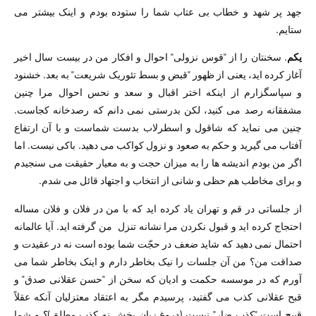
جهد پر شهد و خطاب بی عتاب شما را ستوده بودم و اینک بیشتر می
ستایم.
یکم
. سخنتان را از "قوس نزولی" احوال و افکار من در بیست سال اخیر
آغاز کرده اید، یعنی از ظهور "قبض و بسط تئوریک شریعت" به بعد. خشنود
و سپاسگزارم از اینکه اختر اقبال و سعد و نحس احوال مرا چنین
مشفقانه رصد می کنید، لکن بدرستی نمی دانم که رصدخانه کجاست.
چنین می نماید که شاقول و اسطرلاب بدست شماست و با آن ارتفاع
آفتاب می گیرید و حکم به صعود و نزول کواکب می دهید. باکی نیست. اما
اگر من بودم اندیشه ها را به میزان حجت و به معیار حقیقت می سنجیدم
و برای مخاطب هم حظی و شانی از انتخاب و اجتهاد قائل می شدم.
از جلساتی در قم و تهران یاد کرده اید که با من در فلان و فلان مساله
احتجاج کرده اید و قبول نکردن مرا نشانه تنزل من گرفته اید. آیا عالمانه
احتمال نمی دهید که شاید ضعف در حجّت شما بوده است نه در عقیدت و
صداقت من؟ من آن جلسات را نیک بخاطر دارم و اینک بخاطر شما می
آورم که در موسسه حکمت و ادیان که سخن از "حسن عقلانی صدق" و
قبح عقلانی کذب می گفتید، پرسیدم مگر به اعتقاد معتزلیان آنکه عقلاً
قبیح است "کذب ضار" نیست (دروغ زیان بخش نه کذب مطلق)؟ و شما