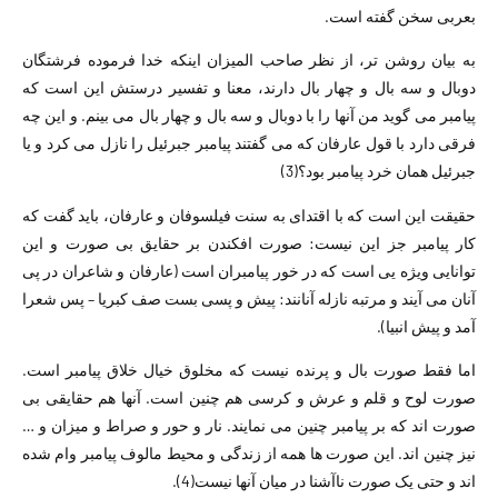
بعربی سخن گفته است.
به بیان روشن تر، از نظر صاحب المیزان اینکه خدا فرموده فرشتگان
دوبال و سه بال و چهار بال دارند، معنا و تفسیر درستش این است که
پیامبر می گوید من آنها را با دوبال و سه بال و چهار بال می بینم. و این چه
فرقی دارد با قول عارفان که می گفتند پیامبر جبرئیل را نازل می کرد و یا
جبرئیل همان خرد پیامبر بود؟(3)
حقیقت این است که با اقتدای به سنت فیلسوفان و عارفان، باید گفت که
کار پیامبر جز این نیست: صورت افکندن بر حقایق بی صورت و این
توانایی ویژه یی است که در خور پیامبران است (عارفان و شاعران در پی
آنان می آیند و مرتبه نازله آنانند: پیش و پسی بست صف کبریا – پس شعرا
آمد و پیش انبیا).
اما فقط صورت بال و پرنده نیست که مخلوق خیال خلاق پیامبر است.
صورت لوح و قلم و عرش و کرسی هم چنین است. آنها هم حقایقی بی
صورت اند که بر پیامبر چنین می نمایند. نار و حور و صراط و میزان و …
نیز چنین اند. این صورت ها همه از زندگی و محیط مالوف پیامبر وام شده
اند و حتی یک صورت ناآشنا در میان آنها نیست(4).