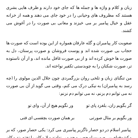
زبان و کلام و واژه ها و جمله ها که جای خود دارند و ظرف هایی بشری
هستند که مظروف های وحیانی را در خود جای می دهند و همه از خزانه
عقل و خیال پیامبر بر می خیزند و معانی بی صورت را در آغوش می
کشند.
صعوبت کار پیامبران و گله عارفان همواره از این بوده است که صورت ها
حجاب بی صورت شده اند و پوست فروشان و صورت پرستان، دل به
صورت ها خوش کرده اند و از بی صورت غافل مانده اند، و از آن ناستوده
تر، صورت شکنان را به چوبدستی تکفیر نواخته اند.
من تنگنای زبان و تلخی روان بزرگمردی چون جلال الدین مولوی را (چه
رسد به پیامبران) به نیکی درک می کنم، وقتی می گوید از آن بی صورت
نه می توانم دم بزنم، نه می توانم دم نزنم:
گر بگویم زان، بلغزد پای تو ور نگویم هیچ از آن، وای تو
ور بگویم بر مثال صورتی بر همان صورت بچفسی ای فتی
پیامبر اسلام در دو حصار ناگزیر پیامبری می کرد: یکی حصار صور، که بر
مکشوفهای بی صورت او حصر و حد می نهادند و لا مکان را تخته بند مکان