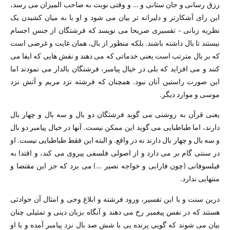
رزق رسانی و جان ستانی و … و وقتی نوبت به صاحب المیزان می رسد،
این رای آشکارتر و دلیرانه تر بیان می شود و او با به میان کشیدن یک
نظریه زبانی – تفسیری صریحا می نویسد که فرشتگان از جنس اجسام
نیستند تا بال داشته باشند. بلکه منظور از بال، همان غایت و غرضی است
که بر بال مترتب است یعنی خدماتی که می دهند و نقش هایی که ایفا می
کنند و می افزاید که بلی در خیال پیامبر، فرشتگان بالدار می نمودند اما
این صورت راستین آنان نبود. همچنان که فرشته نزد مریم و آتش نزد
موسی و موارد دیگر.
یعنی قرآن به روشنی می گوید فرشتگان دو بال و سه بال و چهار بال
دارند، اما طباطبایی می گوید این ممکن نیست. آنها در خیال پیامبر دو بال
و سه بال و چهار بال دارند نه در واقع. و البته این فقط طباطبایی نیست. او
در سنتی گام بر می دارد و از اصولی فلسفی پیروی می کند، و اقتدا به
فیلسوفانی (چون فارابی و خواجه نصیر …) می برد که جز این مقتضا و
منتهایی ندارد.
درین سنت و با این تفسیر، ورود فرشته و ابلاغ وحی و امثال آن حوادثی
هستند که در نفس پیغمبر رخ می دهند و آنگاه بزبان دینی و تمثیلی چنان
بیان می شوند که گویی پرنده یی با شش صد بال نزد پیامبر آمده و با او