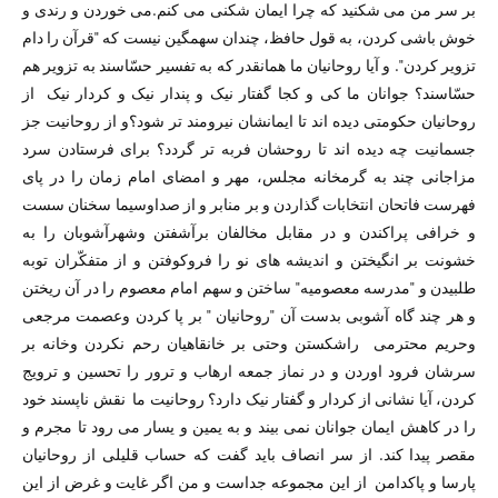
بر سر من می شکنید که چرا ایمان شکنی می کنم.می خوردن و رندی و
خوش باشی کردن، به قول حافظ، چندان سهمگین نیست که "قرآن را دام
تزویر کردن". و آیا روحانیان ما همانقدر که به تفسیر حسّاسند به تزویر هم
حسّاسند؟ جوانان ما کی و کجا گفتار نیک و پندار نیک و کردار نیک از
روحانیان حکومتی دیده اند تا ایمانشان نیرومند تر شود؟و از روحانیت جز
جسمانیت چه دیده اند تا روحشان فربه تر گردد؟ برای فرستادن سرد
مزاجانی چند به گرمخانه مجلس، مهر و امضای امام زمان را در پای
فهرست فاتحان انتخابات گذاردن و بر منابر و از صداوسیما سخنان سست
و خرافی پراکندن و در مقابل مخالفان برآشفتن وشهرآشوبان را به
خشونت بر انگیختن و اندیشه های نو را فروکوفتن و از متفکّران توبه
طلبیدن و "مدرسه معصومیه" ساختن و سهم امام معصوم را در آن ریختن
و هر چند گاه آشوبی بدست آن "روحانیان " بر پا کردن وعصمت مرجعی
وحریم محترمی راشکستن وحتی بر خانقاهیان رحم نکردن وخانه بر
سرشان فرود اوردن و در نماز جمعه ارهاب و ترور را تحسین و ترویج
کردن، آیا نشانی از کردار و گفتار نیک دارد؟ روحانیت ما نقش ناپسند خود
را در کاهش ایمان جوانان نمی بیند و به یمین و یسار می رود تا مجرم و
مقصر پیدا کند. از سر انصاف باید گفت که حساب قلیلی از روحانیان
پارسا و پاکدامن از این مجموعه جداست و من اگر غایت و غرض از این