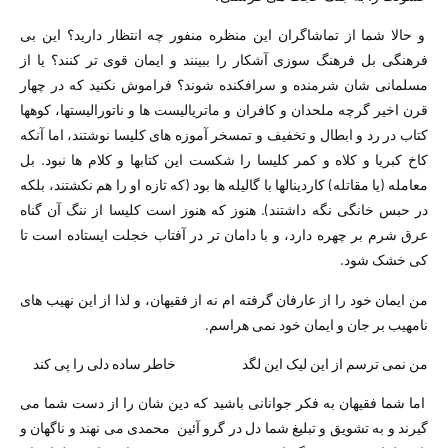
و حالا شما از تماشاگران این منظره منفور چه انتظار دارید؟ این بی
فرهنگی بل فرهنگ سوزی آشکار را ببینند و ایمان قوی تر کنند؟ یا از
مسلمانی شان شرمنده و سرافکنده شوند؟ فراموش نکنید که در چهار
قرن اخیر گرچه ملحدان و کافران و ماتریالیست ها و ناتورالیستها، کوهها
کتاب در رد و ابطال و تخفیف و تمسخر آموزه های کلیسا نوشتند، اما آنکه
کاخ کبریا و کلاه و کمر کلیسا را شکست این کتابها و کلام ها نبود. بل
معامله (یا مقاتله) کاردینالها با گالیله ها بود (که تازه او را هم نکشتند، بلکه
در حبس خانگی نگه داشتند). هنوز که هنوز است کلیسا از ننگ آن گناه
عرق شرم بر چهره دارد، و با دامان تر در آفتاب خجلت ایستاده است تا
کی خشک شود.
من ایمان خود را از عارفان گرفته ام نه از فقیهان، و لذا از این نهیب های
نامهیب بر جان و ایمان خود نمی هراسم.
من نمی ترسم از این لیک این لگد خاطر ساده دلی را پی کند
اما شما فقیهان به فکر جوانانی باشید که دین شان را از دست شما می
گیرند و به تشویق و تبلیغ شما دل در گرو آئین محمدی می نهند و ناگهان و