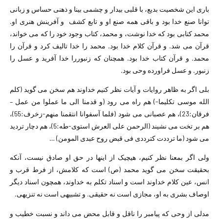
باری این شخصیت بدیع، با قلبی بیدار و چشمی بینا و ذهنی حساس و زبانی
توانا صنع خدا بود و باقی همه صنع او و تابع کشف و آفرینش هنری او.
محمد کتابی بود که خدا نوشت، و محمد، کتاب وجود خود را که می خواند،
قرآن می شد. و قرآن کلام خدا بود. محمد را خدا تالیف کرد و قرآن را
محمد. و قرآن کتاب خدا بود. همچنان که زنبوررا خدا آفرید و عسل را
زنبور. و عسل فراورده وحی بود.
بلی اگر به ظاهر روایات و آیات نظر کنیم خداوند هم سخن می گوید (کلم
الله موسی تکلیما-) هم راه می رود (و قدمنا الی ما عملوا من عمل –
فرقان:23)، هم عصبانی می شود (فلما آسفوانا انتقمنا منهم-زخرف:55)،
هم بر تخت می نشیند (الرحمن علی العرش استوی-طه:5)، هم دچار تردید
می شود (ما ترددت کترددی فی قبض روح عبدی المومن) …
ولی اگر بمعنا نظر کنیم، هیچیک از اینها در حق او صادق نیست، آنکه
بحقیقت سخن می گوید محمد (ص) است که کلامش، از فرط قرب و
انس، عین کلام خداوند است و اسناد تکلم به خداوند، همچون اسناد دیگر
اوصاف بشری به او، مجازی است نه حقیقی. و تشبیهی است نه تنزیهی.
مدلی از وحی که پیامبر را ناقل و قابل محض می داند و نسبت خطیب و