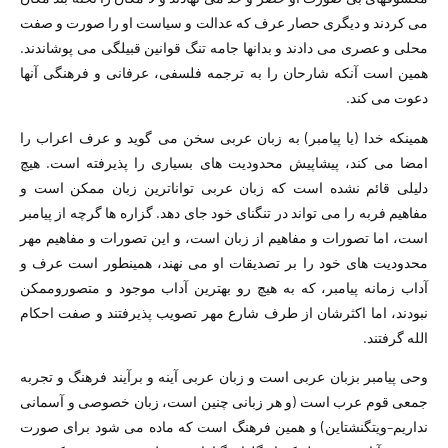
می کردند و دیگری حصار عرف که عدالت و سیاست او را صورت و صفت
محلی و عصری می دادند و بدانها جامه تنگ قوانین قبیلگی می پوشاندند.
همین است آنکه شارحان را به ترجمه فلسفی، عرفانی و فرهنگی آنها
دعوت می کند.
همینکه خدا (یا پیامبر) به زبان عربی سخن می گوید و عرف اعراب را
امضا می کند، پیشاپیش محدودیت های بسیاری را پذیرفته است. هیچ
دلیلی قائم نشده است که زبان عربی تواناترین زبان ممکن است و
مفاهیم فربه را می تواند در تنگنای خود جای دهد. گزاره ها گرچه از پیامبر
است، اما تصورات و مفاهیم از زبان است، و این تصورات و مفاهیم مهر
محدودیت های خود را بر تصدیقات او می نهند، همینطور است عرف و
آداب زمانه پیامبر، که به هیچ رو بهترین آداب موجود و متصوروممکن
نبودند، اما اکثرشان از طرف شارع مهر تصویب پذیرفتند و صفت احکام
الله گرفتند.
وحی پیامبر بزبان عربی است و زبان عربی آینه و برآیند فرهنگ و تجربه
جمعی قوم عرب است (و هر زبانی چنین است، زبان خصوصی و آسمانی
نداریم–ویتگنشتاین) و همین فرهنگ است که ماده می شود برای صورت