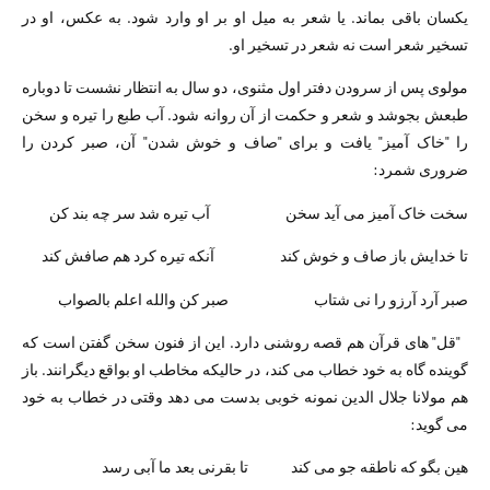
یکسان باقی بماند. یا شعر به میل او بر او وارد شود. به عکس، او در
تسخیر شعر است نه شعر در تسخیر او.
مولوی پس از سرودن دفتر اول مثنوی، دو سال به انتظار نشست تا دوباره
طبعش بجوشد و شعر و حکمت از آن روانه شود. آب طبع را تیره و سخن
را "خاک آمیز" یافت و برای "صاف و خوش شدن" آن، صبر کردن را
ضروری شمرد:
سخت خاک آمیز می آید سخن آب تیره شد سر چه بند کن
تا خدایش باز صاف و خوش کند آنکه تیره کرد هم صافش کند
صبر آرد آرزو را نی شتاب صبر کن والله اعلم بالصواب
"قل" های قرآن هم قصه روشنی دارد. این از فنون سخن گفتن است که
گوینده گاه به خود خطاب می کند، در حالیکه مخاطب او بواقع دیگرانند. باز
هم مولانا جلال الدین نمونه خوبی بدست می دهد وقتی در خطاب به خود
می گوید:
هین بگو که ناطقه جو می کند تا بقرنی بعد ما آبی رسد