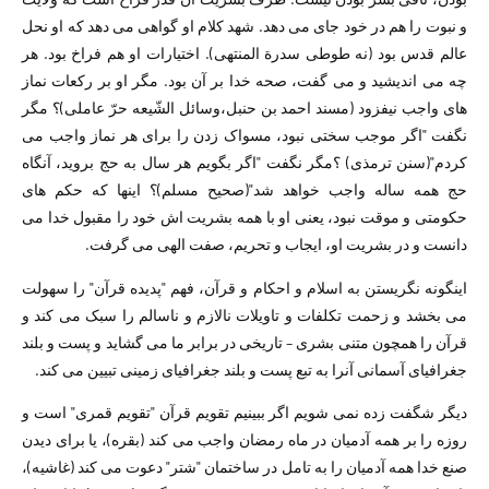
و نبوت را هم در خود جای می دهد. شهد کلام او گواهی می دهد که او نحل
عالم قدس بود (نه طوطی سدرة المنتهی). اختیارات او هم فراخ بود. هر
چه می اندیشید و می گفت، صحه خدا بر آن بود. مگر او بر رکعات نماز
های واجب نیفزود (مسند احمد بن حنبل،وسائل الشّیعه حرّ عاملی)؟ مگر
نگفت "اگر موجب سختی نبود، مسواک زدن را برای هر نماز واجب می
کردم"(سنن ترمذی) ؟مگر نگفت "اگر بگویم هر سال به حج بروید، آنگاه
حج همه ساله واجب خواهد شد"(صحیح مسلم)؟ اینها که حکم های
حکومتی و موقت نبود، یعنی او با همه بشریت اش خود را مقبول خدا می
دانست و در بشریت او، ایجاب و تحریم، صفت الهی می گرفت.
اینگونه نگریستن به اسلام و احکام و قرآن، فهم "پدیده قرآن" را سهولت
می بخشد و زحمت تکلفات و تاویلات نالازم و ناسالم را سبک می کند و
قرآن را همچون متنی بشری – تاریخی در برابر ما می گشاید و پست و بلند
جغرافیای آسمانی آنرا به تبع پست و بلند جغرافیای زمینی تبیین می کند.
دیگر شگفت زده نمی شویم اگر ببینیم تقویم قرآن "تقویم قمری" است و
روزه را بر همه آدمیان در ماه رمضان واجب می کند (بقره)، یا برای دیدن
صنع خدا همه آدمیان را به تامل در ساختمان "شتر" دعوت می کند (غاشیه)،