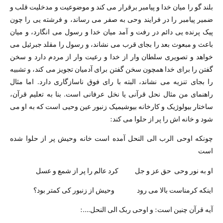
بلند گو را میان خدا و پیامبر برقرار می کند و موضوعیت و مدخلیت قلب و
ضمیر پیامبر را در فرایند وحی به صفر می رساند، و فرشته یی را چون
پیک پرنده یی دائم در رفت و آمد میان خدا و رسول می انگارد، و میان
باعث و مبعوث بعد را بجای قرب می نشاند، و رسول را مقلد جبرئیل می
خواهد و تصویری سلطان وار از خدا و رعیت وار از مردم دارد و سخن
گفتن را برای خدا همچون سخن گفتن برای آدمیان تجویز می کند، و تشبیه
را بجای تنزیه می نشاند، البته با رای فوق ناسازگاری دارد. اما مثال
راهنمای من مثال نحل قرآنی یا نخل عرفانی است. بنا به تعلیم قرآن،
ساختار بیولوژیک و کارخانه بیوشیمیک زنبور عین وحیی است که به او می
شود و خانه اش را پر از حلوا می کند:
چونکه اوحی الرب الی النحل آمده است خانه وحیش پر از حلوا شده
است
او به نور وحی حق عز و جل کرد عالم را پر از شمع و عسل
اینکه کرمناست بالا می رود وحیش از زنبور کی کمتر بود؟
آیه قرآن چنین است: و اوحی ربک الی النحل….: