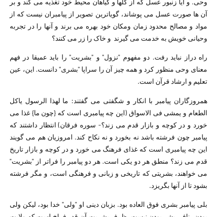
وحی. و آیا زنبور عسل که از گلها و گیاهان محیط خود تغذیه می کند و بر
آن ها صورت عسل می پوشاند، گویاترین تصویر از پیامبران نیست که از
مواد و مصالح محدود زمان ومکان خود بهره می برند و آنها را در تجربه
وحیانی خویش به خدمت می گیرند و خاک را زر می کنند؟
راه دراز نباید رفت. دو مفهوم "نزول" و "بشریت" را باید عمیقا در فهم
معنای وحی منظور کرد و همه چیز آن را سراپا "بشری" دانست. این، عین
تعلیم و ارشاد قرآن است.
همروزگاران پیامبر با انکار و شگفتی می گفتند: ما لهذا الرسول یاکل
الطعام و یمشی فی الاسواق (این چه پیامبری است که {چون ما} غذا می
خورد و در کوچه و بازار قدم می زند؟- سوره فرقان) انتظار داشتند که
پیامبر چون فرشته باشد نه بخورد و نه نکاح کند. امروزیان هم می گویند
این چه پیامبری است که غذای فرهنگ می خورد و در کوچه و بازار تاریخ
قدم می زند؟ منطق هر دو یکی است. هر دو پیامبر را فراتر از "بشریت"
می خواهند، بشریتی که تاریخی و زبانی و فرهنگی است، و مگر فرشته
بشود تا از آنها بگریزد.
بلی پیامبر بشری فوق العاده بود. بزبان دینی او "ولی" خدا بود، لیکن ولی
بودن، نافی بشر بودن نیست. ظرف بشریت آن قدر فراخ است که ولایت