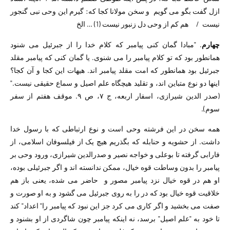
ازل گفت بگو می گویم و سخن مولانا کجا که: گیرم این وحی نبی گنجور
نیست / هم کم از وحی دل زنبور نیست (1) … الخ
چهارم
. "مبادا گمان کنی پیامبر که کلام خدا را از جبرئیل می شنود
همانطور بود که تو کلام پیامبر را می شنوی. یا گمان کنی که پیامبر مقلد
جبرئیل بود همانطور که امت مقلد پیامبر اند. هیهات این کجا و آن کجا؟
اینها دو نوع متباین اند، و تقلید هیچگاه علم اصیل و سماع حقیقی نیست."
(صدر الدین شیرازی، اسفار اربعه، ج ٧، ص ٩. موقف هفتم از سفر
سوم).
همه سخن در این فرشته وحی است و نوع ارتباطی که با رسول خدا
داشت. از حشویه و حنابله که بگذریم هیچ یک از فیلسوفان اسلامی، از
فارابی گرفته تا بوعلی و خواجه نصیر و صدرالدین شیرازی، ورود وحی بر
پیامبر را بدون وساطت قوه خیال، ممکن ندانسته اند و اگر جبرئیلی بوده،
او هم در قوه خیال نزد پیامبر مصور و حاضر می شده، یعنی باز هم
خلاقیت قوه خیال بود که در را به روی جبرئیل می گشود و به او صورت و
صفت می بخشید و اگر کاری می کرد جز این نبود که پیامبر را" اعداد" کند
تا خود به "علم اصیل" برسد، نه اینکه پیامبر چون شاگردی از او بشنود و