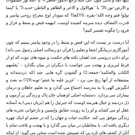
و الارض-نور:35" یا " هوالاول و الاخر و الظاهر و الباطن-حدید:3" یا "اینما
تولوا فثم وجه الله"-بقره :115کجا؟ که نمودار اوج معراج روحی پیامبر و
قدرت اکتشاف دیده سرمه کشیده اوست. اینهمه قبض و بسط و فراز و
فرود را چگونه تفسیر کنیم؟
آیا درست تر نیست که این قبض و بسط را در وجود پیامبر ببینیم که چون
آموزگاری درمانگر (شفا و تعلیم را قرآن دو رسالت اصلی رسول می داند)
برای دادن دروسی چند (همان نکته های حکمت و میوه های نبوت که او از
فرط لبریزی و بهجت می خواست با دیگران در میان بگذارد – "یعلمهم
الکتاب والحکمه"-جمعه:2) و گشودن گره هایی چند (که دردمندانه و
مشفقانه از آنها رنج می برد – "عزیز علیه ما عنتم"-توبه:128) به بعث و
انگیزش الهی پا به مدرسه اجتماع می گذارد و به تعلیم جاهلان و درمان
بیماران می پردازد. دستمایه اصلی او همان جان پاک و زندگی پر آزمون و
دل دردمند و خیال هنرمند اوست که جبرئیل را هم (بزبان دینی) به آستانه
عقل او می کشاند و او را به رویت حقایق واپسین و بازخوانی تجربه های
زندگی موفق می کند. حکایت حیات و جهان را که در چشم او اینک چهره
دیگری یافته اند، با مخاطبان در میان می گذارد و با بهجت و بلاغت تمام با
آنان از کشف های تازه یی که نصیبش شده است سخن می گوید: از اینکه