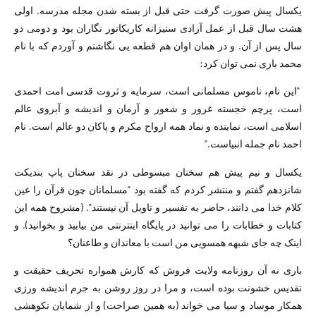
یکسال پیش صورت گرفت حتی قبل از بسته شدن مجله مدرسه. اولی
هشت سال قبل از عمل آزادی ستیزانه کاریکاتور نگاران بود و دومی دو
سال پس از آن. و در همان اوان هم قطعه یی نگاشتم و آوردم که با نام
محمد بازی نمی توان کرد:
"این نام، ناموس مسلمانی است، سرمایه و ثروت قدسی امت احمدی
است، پرچم خجسته غرور و شعور و آرمان و اندیشه و آبروی عالم
اسلامی است، نماینده و نماد همه ارواح مکرم و پاکان دو عالم است. نام
احمد نام جمله انبیاست."
یکسال و نیم پیش هم سخنان مبسوطی در نقد سخنان پاپ بندیکت
شانزدهم گفتم و منتشر کردم که گفته بود "مسلمانان چون قرآن را عین
کلام خدا می دانند، حاضر به تفسیر و تاویل آن نیستند". (مشروح همه این
کتابات و خطابات را می توانید در پایگاه اینترنتی من بیابید و بخوانید). و
اینک چه جای شبهه همسویی من است با معاندان و طاعنان؟
باری نه آن روزنامه ولایت فروش که کارش همواره تحریف حقیقت و
تقدیس خشونت بوده است، و مرا در روز روشن به جرم اندیشه ورزی
همکار موساد و سیا می خواند (به همین صراحت) و از شمایان نکوهشی