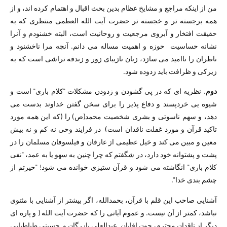
من از اینکه مراجع و مشایخ عظام بدین بحث اقبال و اهتمام کرده اند، و از
همه برجسته تر و خجسته تر حضرت آیت الله العظمی منتظری که به
حقیقت افتخار و آبروی مرجعیت و روحانیت است، البته خشنودم و آنرا
نشانه حساسیت حوزه و اهمیت مساله می دانم. آنچه مرا ناخشنود و
ناظران را ناامید می سازد، زبان نازیبای زور و زندقه تراشی است که به
زیرکی و ظرافت باید زدوده شود.
دوم
. نظریه ای که در پی گشودن و زدودن مشکلات "کلام باری" است و
شیوه یی خردپسند و دفاع پذیر را برای سخن گفتن خداوند بدست می
دهد، و سهم ناسوتی و بشری شخصیت محمد(ص) را (که این همه مورد
تاکید قرآن و مورد غفلت ناقدان است) در فرایند وحی نه کم و نه بیش
معین و مبین می کند و خیل عظیمی از عارفان و فیلسوفان مسلمان را در
پشت و پشتوانه خود دارد، در شگفتم که چرا چنین به سهو یا به عمد، "نفی
کلام باری" انگاشته می شود و قرآن ستیزی خوانده می شود! "حیرتم از
چشم بندی خدا".
آشنایی صاحب این قلم با قرآن، بحمدالله، اگر بیشتر از آشنایی با مثنوی
نباشد، کمتر از آن نیست. و عموم آیاتی را که حضرت آیت الله ( و پاره ای
دیگر از ناقدان محترم، چون اقایان عبدالعلی بازرگان و حسینی طباطبایی