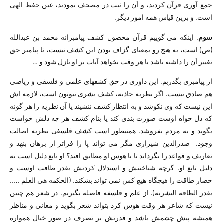
جمع آوری قرآن کردند، و آن را ثبت در مصحف نمودند، عین حفظ الهی
است. و برین قیاس همه امور دیگر.
سوم
. اینکه می گوییم قرآن محصول کشف پیامبرانه محمد بن عبدالله
(ص) است، به هیچ رو بمعنای گزاف بودن این کشف نیست، تا پیامبر حق
تغییر آن را داشته باشد یا هر وقت بخواهد آیات بر او نازل شود و …
از پیامبری بگذریم. این داوری در حق کشفهای علمی و فلسفی و ریاضی
هم صادق نیست. اگر نظریه جاذبه، کشف بشری نیوتون است، لازمه اش
این نیست که وی نکوشد و به انتظار کشف ننشیند یا آن نظریه را هر گونه
که دل خواه اوست صورت بندی کند یا بنام کشف هر چه دلش خواست
بگوید و به مردم بفروشد. همنیطور است کشف فلسفی نظریه اصالت
وجود. صدرالدین شیرازی مگر می تواند پا را فراتر از برهان بنهد و
تعاریف و قواعد را بگرداند تا با هوس او مطابق افتد؟ او تابع دلیل است نه
دلیل تابع او. گرچه شناختنش و استدلال کردنش بقدر طاقت اوست و
حصار طاقت را هیچگاه هیچ کس نمی تواند بشکند. (الحکمه هی العلم …..
بقدر الطاقه البشریه). از علم و فلسفه فاصله بگیریم. در شعر هم چنین
نیست که شاعر هر وقت هوس کرد بتواند شعر بگوید و معانی و مناظر
همیشه پیش چشمش باشد و قدرتش بر تصرف در صور خیال همواره