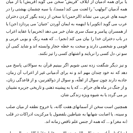
یا برای همه آدمیان از ایلاف "قریش" سخن می گوید (قریش) یا از میان
همه آدمیان "ابولهب" را لعنت می کند (مسد)، یا سیه چشمان بهشتی را در
خیمه های عربی می نشاند (الرحمن) یا سخن از زنده بگور کردن دختران
عرب می گوید (تکویر) یا اینهمه به ایمان آوردن "جنیان" می پردازد (جن) یا
از همسران پیامبر و سبک سری شان خبر می دهد (تحریم) یا عقاید اعراب
در باب دختران خدا را بیان می کند (نجم) … که همه رنگ و بویی عربی و
قومی و شخصی دارند و سخت به خطه حجاز وابسته اند و شاید کمی آن
سو تر، دل کسی را نربایند و اشتهای کسی را تیز نکنند.
و نیز دیگر شگفت زده نمی شویم اگر ببینیم قرآن به سوالاتی پاسخ می
دهد که نه خود چندان مهم اند و نه برای آدمیانی غیر از اعراب آن زمان،
جاذبه دارند چون سوال از اهلّه، و سوال از ذوالقرنین، و از قاعدگی زنان،
و از جنگ در ماه های حرام … که یا به پیشینه ذهنی و تاریخی جزیره نشینان
بر می گردد یا به شیوه ویژه زندگی شان.
همچنین است سخن از آسمانهای هفت گانه، یا خروج نطفه از میان صلب
و سینه، یا اصابت شهابها به شیاطین بلفضول یا مرکزیت ادراکات در قلب
(نه مغز) و … که همه از جنس علم ناقص زمانه اند.
اینها کجا و آیاتی چون "الی الله ترجع الامور-فاطر:4" یا "الله نور السموات