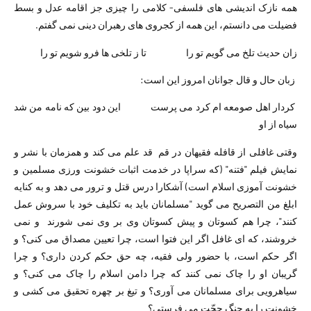
همه نازک اندیشی های فلسفی- کلامی را چیزی جز اقامه عدل و بسط
فضیلت می دانستم، این همه از کجروی های رهبران دینی نمی گفتم.
زان حدیث تلخ می گویم تو را تا ز تلخی ها فرو شویم تو را
زبان حال و قال جوانان امروز این است:
کردار اهل صومعه ام کرد می پرست این دود بین که نامه من شد
سیاه از او
وقتی غافلی از قافله فقیهان در قم قد علم می کند و همزمان با نشر و
نمایش فیلم "فتنه" (که سراپا در خدمت اثبات خشونت ورزی مسلمین و
خشونت آموزی اسلام است) آشکارا درس قتل و ترور می دهد و به کنایه
ابلغ من التصریح می گوید "مسلمانان باید به تکلیف خود با سروش عمل
کنند"، چرا هم کسوتان و پیش کسوتان وی بر وی نمی شورند و نمی
خروشند، که ای غافل اگر این فتوا است، چرا تعیین مصداق می کنی؟ و
اگر حکم است، با حضور ولی فقیه، چه حق حکم کردن داری؟ و چرا
گریبان او را چاک نمی کنند که چرا دامن اسلام را چاک می کنی؟ و
سیاهرویی برای مسلمانان می آوری؟ و تیغ بر چهره تحقیق می کشی و
خشونت را به جنگ حجّت می فرستی؟