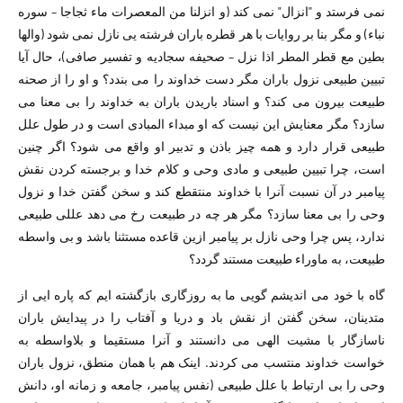
نمی فرستد و "انزال" نمی کند (و انزلنا من المعصرات ماء ثجاجا – سوره
نباء) و مگر بنا بر روایات با هر قطره باران فرشته یی نازل نمی شود (والها
بطین مع قطر المطر اذا نزل – صحیفه سجادیه و تفسیر صافی)، حال آیا
تبیین طبیعی نزول باران مگر دست خداوند را می بندد؟ و او را از صحنه
طبیعت بیرون می کند؟ و اسناد باریدن باران به خداوند را بی معنا می
سازد؟ مگر معنایش این نیست که او مبداء المبادی است و در طول علل
طبیعی قرار دارد و همه چیز باذن و تدبیر او واقع می شود؟ اگر چنین
است، چرا تبیین طبیعی و مادی وحی و کلام خدا و برجسته کردن نقش
پیامبر در آن نسبت آنرا با خداوند منتقطع کند و سخن گفتن خدا و نزول
وحی را بی معنا سازد؟ مگر هر چه در طبیعت رخ می دهد عللی طبیعی
ندارد، پس چرا وحی نازل بر پیامبر ازین قاعده مستثنا باشد و بی واسطه
طبیعت، به ماوراء طبیعت مستند گردد؟
گاه با خود می اندیشم گویی ما به روزگاری بازگشته ایم که پاره ایی از
متدینان، سخن گفتن از نقش باد و دریا و آفتاب را در پیدایش باران
ناسازگار با مشیت الهی می دانستند و آنرا مستقیما و بلاواسطه به
خواست خداوند منتسب می کردند. اینک هم با همان منطق، نزول باران
وحی را بی ارتباط با علل طبیعی (نفس پیامبر، جامعه و زمانه او، دانش