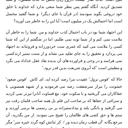
تصدیق کردید. آنگاه گقتم پس بنظر شما منعی ندارد که خداوند با خلق
خود دروغی بگوید سودمند (در قرآن یا جای دیگر) و شما گفتید محتمل
است اما احتمالش یک در میلیون است! آیا این را به خاطر می آورید؟
این اجتهاد شما بود در باب احتمال کذب خداوند و من شما را به خاطر آن
ملامت نمی کنم و از شما توبه نمی طلبم، اما در شگفتم از این که شما
کسی را ملامت می کنید که عمری ست خردورزانه و فروتنانه به اجتهاد
می پردازد و تحقیق را به جای تقلید می نشاند و از سنت ستبر ارتدکسی
نمی هراسد و در وحی و فراورده های آن بدیده نقاد عقل خداداد می نگرد
و مطمئن است "که آبروی شریعت بدین قدر نرود."
حالا که "قوس نزول" عقیدت مرا رصد کرده اید، ای کاش "قوس صعود"
خشونت را نیزاز سرشفقت رصد می فرمودید و از شبهه همسویی با
جفاکاران می گریختید و با سکوت خود، تیغ قساوت آنانرا تیزتر نمی کردید
و سراغی از جفاها که بر صاحب این قلم بل همه صاحب قلمان رفت نیز
می گرفتید و بانگی بلند و بیدادستیزانه بر بی رسمی ها برمی آوردید و
ستم ها و حق کشی های ظالمان را تقبیح می نمودید. از من بگذرید، آن
مرجع یگانه "آن قطب زمان دیده ور / کز ثباتش کوه گردد خیره سر" مگر