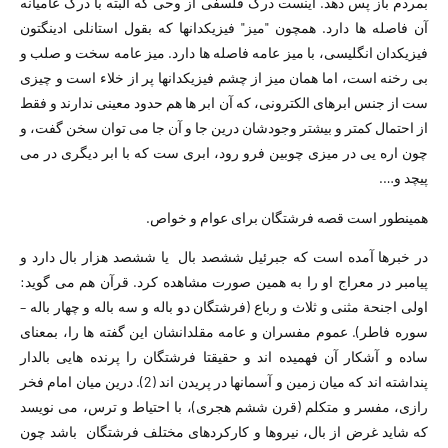
بمردم باز پس دهد. اینست درک فلسفی از وحی که البته با درک عامیانه
آن فاصله ها دارد. همچون "میز" فیزیکدانها که بقول استانلی ادینگتون
فیزیکدان انگلیسی، با میز عامه فاصله ها دارد. میز عامه سخت و صلب و
بی رخنه است، اما همان میز از چشم فیزیکدانها پر از خلاء است و چیزی
ست از جنس ابرهای الکترونی، که آن ابر ها هم حدود معینی ندارند و فقط
از احتمال کمتر و بیشتر وجودشان درین جا و آن جا می توان سخن گفت، و
چون اره یی در میزی چوبین فرو رود، ابری ست که با ابر دیگری در می
پیچد و….
همینطور است قصه فرشتگان برای عوام و خواص.
در خبرها آمده است که جبرئیل ششصد بال یا ششصد هزار بال دارد و
پیامبر در معراج او را به همین صورت مشاهده کرد. قرآن هم می گوید:
اولی اجنحة مثنی و ثلاث و رباع (فرشتگان دو باله و سه باله و چهار باله –
سوره فاطر). عموم مفسران و عامه مقلدانشان این گفته ها را، بمعنای
ساده و آشکار آن فهمیده اند و حقیقتا فرشتگان را پرنده هایی بالدار
پنداشته اند که میان زمین و آسمانها در پریدن اند (2). درین میان امام فخر
رازی، مفسر و متکلم (قرن ششم هجری)، با احتیاط و ترس، می نویسد
که شاید غرض از بال، نیروها و کارکردهای مختلف فرشتگان باشد چون