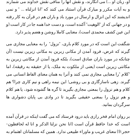
او، زبان او …) می انگارند، و نقش آنها را منافی نقش خداوند می شمارند
و به آیات مکرر و مبارک قرآن استناد می کنند که "انا انزلناه … " و نمی
اندیشند که این انزال و ارسال در مورد باد و باران هم در قرآن به کار رفته
و در جهانی که از "الوهیت" آکنده است، و دست خدا همه جا در کار است (و
این عین کشف محمدی است)، معنایی کاملا روشن و هضم پذیر دارد.
شگفت این است که در مورد کلام باری، "نزول" را به معنایی مجازی می
گیرند که غرض، فرود آمدن از مکانی زبرین به مکانی زیرین نیست (آن
چنانکه در مورد باران صادق است)، بلکه فرود آمدن از مکانتی زبرین به
مکانتی زیرین است (یعنی از ملکوت به ملک، یا از حقیقه به رقیقه)، اما
"کلام "را معنایی مجازی نمی کنند و آنرا به همان معنای الفاظ انسانی می
گیرند. زهی ناسازگاری و بی روشی! این نیمه راهی و نیم کاری چرا؟ هم
کلام و هم نزول را بمعنی مجازی بگیرید تا گره ها گشوده شود، یا هم کلام
و هم نزول را بمعنی حقیقی بگیرید تا در وادی بی پایان دشواری ها
سرگردان بمانید.
بر روان امام فخر رازی باید درود فرستاد که می گفت اینکه در قرآن آمده
است که خدا حافظ قرآن است (انا نحن نزلنا الذکر و انا له لحافظون-
حجر:9) معنای غریب و ماوراء طبیعی ندارد. همین که مسلمانان اهتمام به