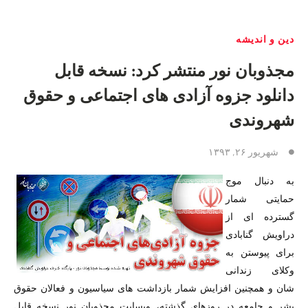
دین و اندیشه
مجذوبان نور منتشر کرد: نسخه قابل
دانلود جزوه آزادی های اجتماعی و حقوق
شهروندی
شهریور ۲۶, ۱۳۹۳
به دنبال موج
حمایتی شمار
گسترده ای از
دراویش گنابادی
برای پیوستن به
وکلای زندانی
شان و همچنین افزایش شمار بازداشت های سیاسیون و فعالان حقوق
بشر و جامعه در روزهای گذشته، وبسایت مجذوبان نور نسخه قابل