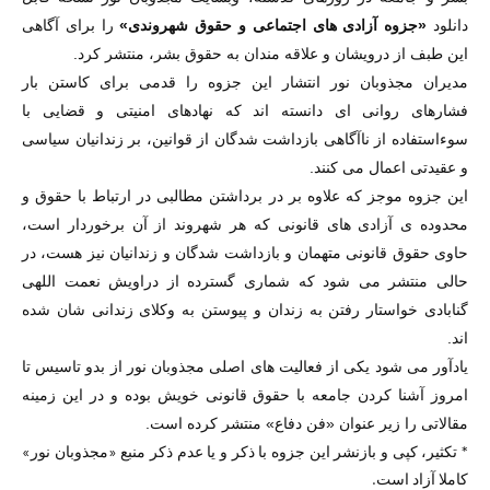
دانلود
«جزوه آزادی های اجتماعی و حقوق شهروندی»
را برای آگاهی
این طبف از درویشان و علاقه مندان به حقوق بشر، منتشر کرد.
مدیران مجذوبان نور انتشار این جزوه را قدمی برای کاستن بار
فشارهای روانی ای دانسته اند که نهادهای امنیتی و قضایی با
سوءاستفاده از ناآگاهی بازداشت شدگان از قوانین، بر زندانیان سیاسی
و عقیدتی اعمال می کنند.
این جزوه موجز که علاوه بر در برداشتن مطالبی در ارتباط با حقوق و
محدوده ی آزادی های قانونی که هر شهروند از آن برخوردار است،
حاوی حقوق قانونی متهمان و بازداشت شدگان و زندانیان نیز هست، در
حالی منتشر می شود که شماری گسترده از دراویش نعمت اللهی
گنابادی خواستار رفتن به زندان و پیوستن به وکلای زندانی شان شده
اند.
یادآور می شود یکی از فعالیت های اصلی مجذوبان نور از بدو تاسیس تا
امروز آشنا کردن جامعه با حقوق قانونی خویش بوده و در این زمینه
مقالاتی را زیر عنوان «فن دفاع» منتشر کرده است.
* تکثیر، کپی و بازنشر این جزوه با ذکر و یا عدم ذکر منبع «مجذوبان نور»
کاملا آزاد است.