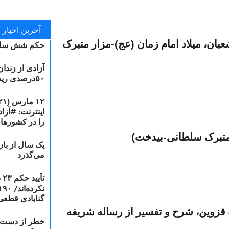
آخرین اخبار
جشنبه۱۳۸۰/۰۸/۱۰(نیمه شعبان، میلاد امام زمان (عج)-مزار متبرک
حکم شش سال
آزادی از زندا
۵۰درصدی ریه مصطفی دانشجو
را در کشورها
یک سال از با
می‌گذرد
ت
گنابادی قطعی
زوین، شرح و تفسیر از رساله شریفه
خطر از دست دا