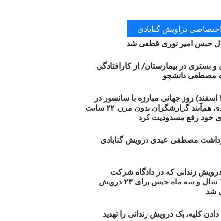
 اختصاصی دراویش گنابادی
 حبس امیر نوری قطعی شد
ن و بستری در بیمارستان/ از کارافتادگی
۱۲ مارس (۲۱ اسفند) روز جهانی مبارزه با سانسور در
اینترنت: #آزادی هم‌آیند گزارشگران‌ بدون مرز، ۲۲ سایت
ی خود رفع مسدودیت کرد
زداشت مصطفی عبدی درویش گنابادی
أیید حکم ۲۳ درویش زندانی که در دادگاه شرکت
نکرده‌اند/ ۱۹۰ سال و سه ماه حبس برای ۲۳ درویش
 شد
دن کلیه، یک درویش زندانی را تهدید