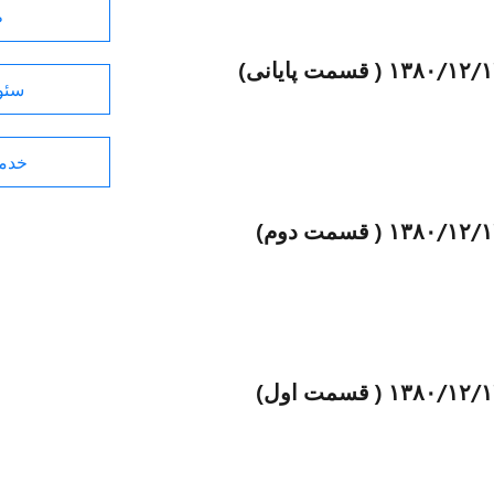
ط
سئو 
خدما