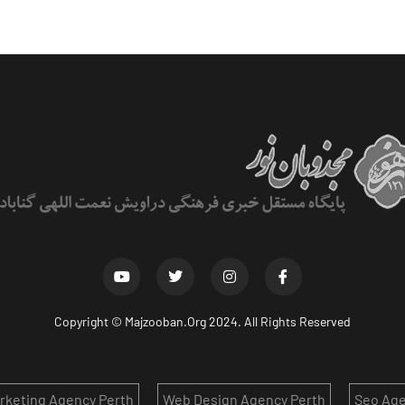
Copyright ©
Majzooban.Org
2024. All Rights Reserved
arketing Agency Perth
Web Design Agency Perth
Seo Age