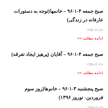
صبح جمعه ۴-١-٩۶ – خانمها(توجه به دستورات
عارفانه در زندگی)
1396-01-04
ادامه مطلب >>
صبح جمعه ۴-١-٩۶ – آقایان (پرهيز ايجاد تفرقه)
1396-01-04
ادامه مطلب >>
صبح پنجشنبه ٣-١-٩۶ – خانم‌ها(روز سوم
فروردین- نوروز ١٣٩۶)
1396-01-03