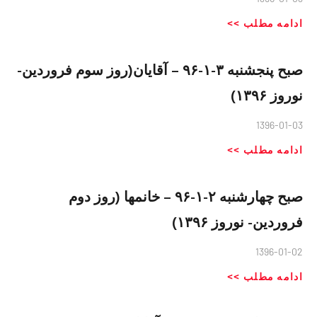
ادامه مطلب >>
صبح پنجشنبه ٣-١-٩۶ – آقایان(روز سوم فروردین-
نوروز ١٣٩۶)
1396-01-03
ادامه مطلب >>
صبح چهارشنبه ٢-١-٩۶ – خانمها (روز دوم
فروردین- نوروز ١٣٩۶)
1396-01-02
ادامه مطلب >>