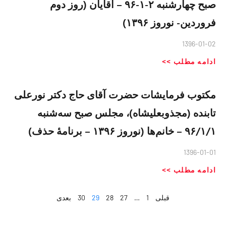
صبح چهارشنبه ٢-١-٩۶ – آقایان (روز دوم
فروردین- نوروز ١٣٩۶)
1396-01-02
ادامه مطلب >>
مکتوب فرمایشات حضرت آقای حاج دکتر نورعلی
تابنده (مجذوبعلیشاه)، مجلس صبح سه‌شنبه
۹۶/۱/۱ – خانم‌ها (نوروز ۱۳۹۶ – برنامهٔ حذف)
1396-01-01
ادامه مطلب >>
قبلی
1
…
27
28
29
30
بعدی