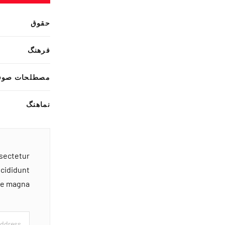
حقوق
فرهنگ
مصطلحات صوف
نماهنگ
nsectetur
ncididunt
ore magna