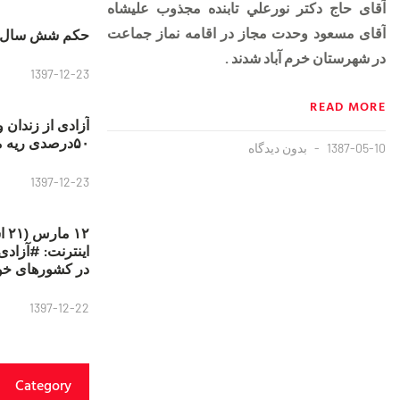
آقای
حاج دكتر نورعلي تابنده مجذوب عليشاه
آقای مسعود وحدت مجاز در اقامه نماز جماعت
حکم شش سال ح
در شهرستان خرم آباد شدند .
1397-12-23
READ MORE
آزادی از زندان 
۵۰درصدی ریه مصطفی دانشجو
1387-05-10
بدون دیدگاه
1397-12-23
۱۲
در کشورهای خو
1397-12-22
Category