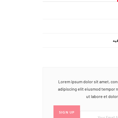
یه
Lorem ipsum dolor sit amet, co
adipiscing elit eiusmod tempor 
ut labore et dol
SIGN UP