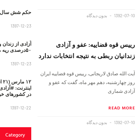
حکم شش سال ح
1392-07-10
بدون دیدگاه
1397-12-23
رییس قوه قضاییه: عفو و آزادی
آزادی از زندان 
۵۰درصدی ریه مصطفی دانشجو
زندانیان ربطی به نتیجه انتخابات ندارد
1397-12-23
آیت الله صادق لاریجانی، رییس قوه قضاییه ایران
۱۲
روز چهارشنبه، دهم مهر ماه، گفت که عفو و
آزادی شماری
در کشورهای خو
READ MORE
1397-12-22
1392-07-10
بدون دیدگاه
Category