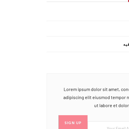
یه
Lorem ipsum dolor sit amet, co
adipiscing elit eiusmod tempor 
ut labore et dol
SIGN UP