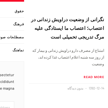
حقوق
نگرانی از وضعیت دراویش زندانی در
فرهنگ
اعتصاب؛ اعتصاب ما ایستادگی علیه
مرگ تدریجی تحمیلی است
مصطلحات صوف
نماهنگ
امتناع از مصرف دارو دراویش زندانی و بیمار که
از روز سه شنبه اعلام اعتصاب غذا کرده اند،
وضعیت
nsectetur
READ MORE
ncididunt
ore magna
1392-12-14
بدون دیدگاه