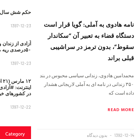
حکم شش سال ح
نامه هادوی به آملی: گویا قرار است
1397-12-23
دستگاه قضاء به تعبیر آن “سکاندار
آزادی از زندان 
سقوط”، بدون ترمز در سراشیبی
۵۰درصدی ریه مصطفی دانشجو
قبلی براند
1397-12-23
محمدامین هادوی، زندانی سیاسی محبوس در بند
۱۲
۳۵۰ زندانی در نامه ای به آملی لاریجانی هشدار
داده است که
در کشورهای خو
1397-12-22
READ MORE
Category
1392-12-14
بدون دیدگاه