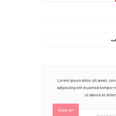
یه
Lorem ipsum dolor sit amet, co
adipiscing elit eiusmod tempor 
ut labore et dol
SIGN UP