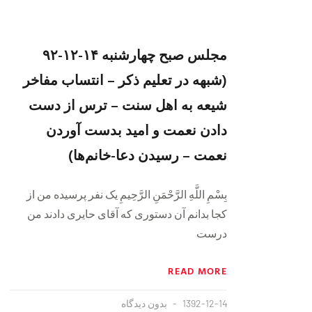
مجلس صبح چهارشنبه ۱۴-۱۲-۹۲
(شبهه در تعلیم ذکر – انتساب مفاخر
شیعه به اهل سنت – ترس از دست
دادن نعمت و امید بدست آوردن
نعمت – رسیدن دعا-خانم‌ها)
بِسْمِ اللَّهِ الرَّحْمَنِ الرَّحِيمِ یک نفر پرسیده من از
کجا بدانم آن دستوری که آقای حایری دادند من
درست
READ MORE
1392-12-14
بدون دیدگاه