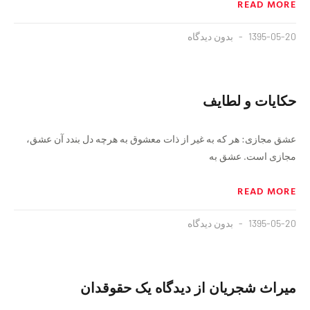
READ MORE
1395-05-20
بدون دیدگاه
حکایات و لطایف
عشق مجازى: هر كه به غير از ذات معشوق به هرچه دل بندد آن عشق،
مجازى است. عشق به
READ MORE
1395-05-20
بدون دیدگاه
میراث شجریان از دیدگاه یک حقوقدان