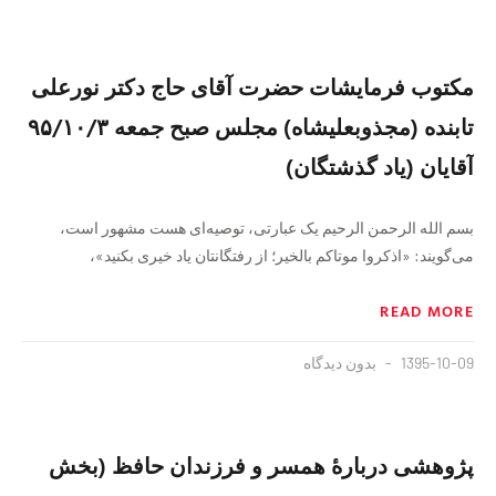
مکتوب فرمایشات حضرت آقای حاج دکتر نورعلی
تابنده (مجذوبعلیشاه) مجلس صبح جمعه ۹۵/۱۰/۳
آقایان (یاد گذشتگان)
بسم الله الرحمن الرحیم یک عبارتی، توصیه‌ای هست مشهور است،
می‌گویند: «اذکروا موتاکم بالخیر؛ از رفتگانتان یاد خیری بکنید»،
READ MORE
1395-10-09
بدون دیدگاه
پژوهشی دربارهٔ همسر و فرزندان حافظ (بخش