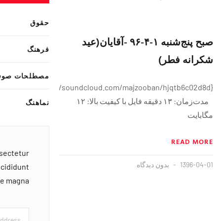
حقوق
صبح پنج‌شنبه ١-۴-٩۶ -آقایان(عید
فرهنگ
شکرانه فطر)
مصطلحات صوف
{https://soundcloud.com/majzooban/hjqtb6c02d8d}
مدت‌زمان: ۱۳ دقيقه فايل با کیفیت بالا: ۱۲
نماهنگ
مگابایت
READ MORE
nsectetur
1396-04-01
بدون دیدگاه
ncididunt
ore magna