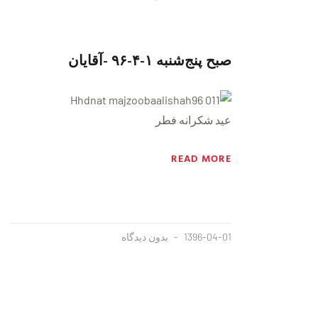
صبح پنج‌شنبه ١-۴-٩۶ -آقایان
عید شکرانه فطر
READ MORE
1396-04-01
بدون دیدگاه