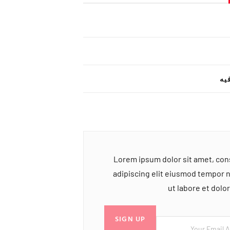
یه
Lorem ipsum dolor sit amet, co
adipiscing elit eiusmod tempor 
ut labore et dol
SIGN UP