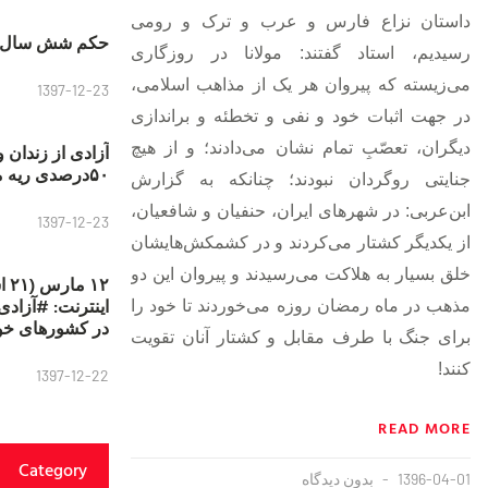
داستان نزاع فارس و عرب و ترک و رومی
حکم شش سال ح
رسیدیم، استاد گفتند: مولانا در روزگاری
می‌زیسته که پیروان هر یک از مذاهب اسلامی،
1397-12-23
در جهت اثبات خود و نفی و تخطئه و براندازی
دیگران، تعصّبِ تمام نشان می‌دادند؛ و از هیچ
آزادی از زندان 
۵۰درصدی ریه مصطفی دانشجو
جنایتی روگردان نبودند؛ چنانکه به گزارش
ابن‌عربی: در شهرهای ایران، حنفیان و شافعیان،
1397-12-23
از یکدیگر کشتار می‌کردند و در کشمکش‌هایشان
خلق بسیار به هلاکت می‌رسیدند و پیروان این دو
۱۲
مذهب در ماه رمضان روزه می‌خوردند تا خود را
در کشورهای خو
برای جنگ با طرف مقابل و کشتار آنان تقویت
کنند!
1397-12-22
READ MORE
Category
1396-04-01
بدون دیدگاه