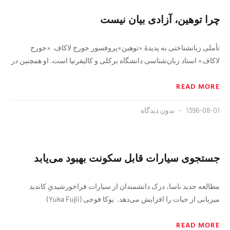
چرا توهین، آزادی بیان نیست
تأملی زبانشناختی به پدیدهٔ «توهین»پروفسور جورج لاکاف «جورج
لاکاف» استاد زبان‌شناسی دانشگاه برکلی و کالیفرنیا است. او همچنین در
READ MORE
1396-08-01
بدون دیدگاه
جستجوی سیارات قابل سکونت بهبود می‌یابد
مطالعه جدید ناسا، درک دانشمندان از سیارات فراخورشیدیِ کاندید
میزبانی از حیات را افزایش می‌دهد. یوکا فوجی (Yuka Fujii)
READ MORE